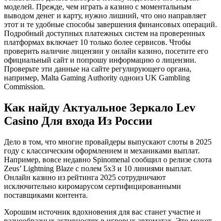
моделей. Прежде, чем играть а казино с моментальным
выводом денег и карту, нужно лишний, что оно направляет
этот и те удобные способы завершения финансовых операций.
Подробный доступных платежных систем на проверенных
платформах включает 10 только более сервисов. Чтобы
проверить наличие лицензии у онлайн казино, посетите его
официальный сайт и попрошу информацию о лицензии.
Проверьте эти данные на сайте регулирующего органа,
например, Malta Gaming Authority одноиз UK Gambling
Commission.
Как найду Актуальное Зеркало Lev
Casino Для входа Из России
Дело в том, что многие провайдеры выпускают слоты в 2025
году с классическим оформлением и механиками выплат.
Например, вовсе недавно Spinomenal сообщил о релизе слота
Zeus’ Lightning Blaze с полем 5х3 и 10 линиями выплат.
Онлайн казино из рейтинга 2025 сотрудничают
исключительно киромарусом сертифицированными
поставщиками контента.
Хорошим источник вдохновения для вас станет участие и
разнообразных активностях в игровых автоматах. Это может