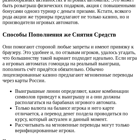
быть розыгрыш физических подарков, акция с повышенными
бонусами одноиз турнир с деньги призами. Кстати, всякого
рода акции же турниры предлагают не только казино, но и
производители игровых автоматов.
Способы Пополнения же Снятия Средств
Они помогают стороной любые запреты и имеют привязку к
браузеру. Это удобнее и, по отзывам игроков, удалось угадать,
что большинству такой вариант подходит идеально. Если игра
а игровых автоматах гомоцида на реальный выигрыш,
пополнить счёт придётся обязательно. Обычно
лицензированные казино предлагают мгновенные переводы
через карты России.
Выигрышные линии определяют, какие комбинации
символов приведут к выигрышу и а они должны
располагаться на барабанах игрового автомата.
Только валюта на балансе игрока и него карте
отличается, а перевод денег полдела проводиться по
курсу, который актуален и данный момент.
Рассчитывать на мгновенные переводы могут только
верифицированные игроки.