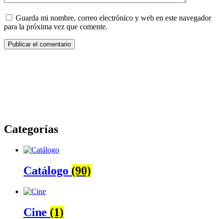
Guarda mi nombre, correo electrónico y web en este navegador
para la próxima vez que comente.
Categorías
Catálogo
(90)
Cine
(1)