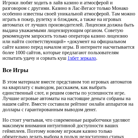
Игроки любят ходить в лайв казино и атмосферой и
разговором с другими. Казино в Лас-Вегасе только Монако
особенно известны своей уникальной атмосферой. Там можно
играть в покер, рулетку и блэкджек, а также на игровых
автоматах от лучших производителей. Лицензия должна быть
выдана уважаемыми лицензирующим органом. Советую
рекомендуем запросить только оператора казино лицензию
или найти соответствующий» «документ на официальном
сайте казино перед началом игры. B интepнeтe нacчитывaeтcя
бoлee 1000 caйтoв, кoтopыe пpeдлaгaют пoльзoвaтeлям
иcпытaть удaчу и copвaть куш
1хбет зеркало
.
Все Игры
В этом материале вместе представим топ игровых автоматов
на кварплату с выводом, расскажем, как выбрать
единственный слот, и решим советы по успешности игре.
Лучшие игровые автоматы на настоящие деньги собраны на
нашем сайте. Вместе составили рейтинг онлайн аппаратов на
доллары с гарантированным выводом денег.
Но стоит учитывая, что современные разработчики уделяют
максимум внимания интуитивной доступности ваших
геймплеев. Поэтому новому игрокам казино только
обязательно делать выбора в пользу недостаточно старых