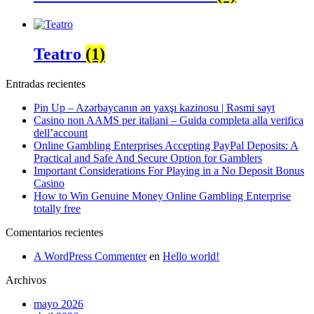
Teatro
(1)
Entradas recientes
Pin Up – Azərbaycanın ən yaxşı kazinosu | Rəsmi sayt
Casino non AAMS per italiani – Guida completa alla verifica
dell’account
Online Gambling Enterprises Accepting PayPal Deposits: A
Practical and Safe And Secure Option for Gamblers
Important Considerations For Playing in a No Deposit Bonus
Casino
How to Win Genuine Money Online Gambling Enterprise
totally free
Comentarios recientes
A WordPress Commenter
en
Hello world!
Archivos
mayo 2026