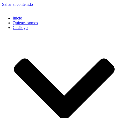
Saltar al contenido
Inicio
Quiénes somos
Catálogo