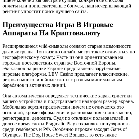
ищете конечно вы быстрые суммы, конкретные способы
оплаты или привлекательные бонусы, наш исчерпывающий
рейтинг упростит поиск лучшего сайта.
Преимущества Игры В Игровые
Аппараты На Криптовалюту
Расширяющиеся wild-символы создают старые возможности
для выигрыша. Топ казино онлайн могут также отличаться по
географическому охвату. Часть из они ориентирована на
горожан постсоветских стран же Восточной Европы.
Эксклавов на рынке Европе представлены зарубежные
игровые платформы. LEV Casino предлагает классические,
ретро- и многолинейные слоты с разным минимальным
барабанов и активных линий.
Она автоматически определяет технические характеристики
вашего устройства и подстраивается надзором размер экрана.
Мобильная версия практически ничем не отличается ото
основной, кроме оформления и расположения кнопок меню,
регистрации, депозита. Судя по откликам пользователей, в
долгое время слоты Pragmatic Play сохраняют популярность
среди гемблеров и РФ. Особенно игрокам заходят Gates of
Olympus, The Dog House Sweet Bonanza, то есть такие