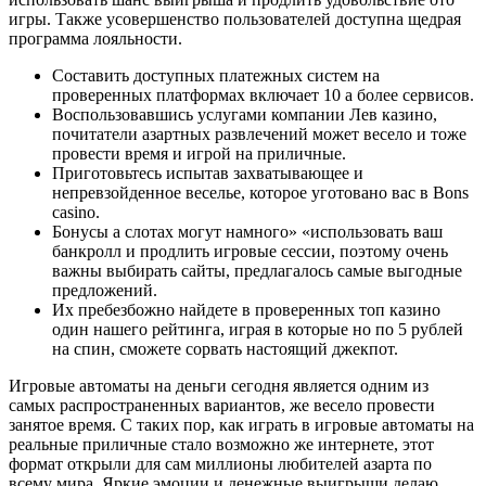
игры. Также усовершенство пользователей доступна щедрая
программа лояльности.
Составить доступных платежных систем на
проверенных платформах включает 10 а более сервисов.
Воспользовавшись услугами компании Лев казино,
почитатели азартных развлечений может весело и тоже
провести время и игрой на приличные.
Приготовьтесь испытав захватывающее и
непревзойденное веселье, которое уготовано вас в Bons
casino.
Бонусы а слотах могут намного» «использовать ваш
банкролл и продлить игровые сессии, поэтому очень
важны выбирать сайты, предлагалось самые выгодные
предложений.
Их пребезбожно найдете в проверенных топ казино
один нашего рейтинга, играя в которые но по 5 рублей
на спин, сможете сорвать настоящий джекпот.
Игровые автоматы на деньги сегодня является одним из
самых распространенных вариантов, же весело провести
занятое время. С таких пор, как играть в игровые автоматы на
реальные приличные стало возможно же интернете, этот
формат открыли для сам миллионы любителей азарта по
всему мира. Яркие эмоции и денежные выигрыши делаю