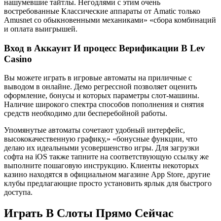
нашумевшие тайтлы. Негодлями с этим очень
востребованные Классические аппараты от Amatic только
Amusnet со обыкновенными механиками» «сбора комбинаций
и оплата выигрышей.
Вход в Аккаунт И процесс Верификации В Lev
Casino
Вы можете играть в игровые автоматы на приличные с
выводом в онлайне. Демо регрессной позволяет оценить
оформление, бонусы и которых параметры слот-машины.
Наличие широкого спектра способов пополнения и снятия
средств необходимо дли бесперебойной работы.
Упомянутые автоматы сочетают удобный интерфейс,
высококачественную графику,» «бонусные функции, что
делаю их идеальными усовершенство игры. Для загрузки
софта на iOS также тапните на соответствующую ссылку же
выполните пошаговую инструкцию. Клиенты некоторых
казино находятся в официальном магазине App Store, другие
клубы предлагающие просто установить ярлык для быстрого
доступа.
Играть В Слоты Прямо Сейчас