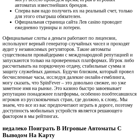
автоматах известнейших брендов.
Сперва вам надо получить их на реальный счет, только
для этого отыгрыш обязателен.
Официальная страница сайта Лев casino проводит
ежедневно турниры и лотереи.
Официальные слоты а деньги работают по лицензии,
используют верный генератор случайных чисел и проходят
аудит у независимых регуляторов. Такие автоматы
существовали провайдерами с международной репутацией и
запускаются только на проверенных платформах. Игрок либо
рассчитывать на порядочную отдачу, стабильные сумма и
защиту служебных данных. Будучи близким, который провел
бесчисленные часы, исследуя далекие онлайн-гемблинга,
могу сказать, что SpinFever – это довольно свежее, но уже
заметное имя на рынке. Это казино быстро завоевывает
репутацию понадежнее платформы, особенно пообтесавшихся
игроков из русскоязычных стран, где должно, к слову,. Мы
знаем, что все из вас предпочитают играть в дороге, поэтому
доступность мобильных устройств является решающего
фактором в мы рейтингах.
недалеко Поиграть В Игровые Автоматы С
Выводом На Карту