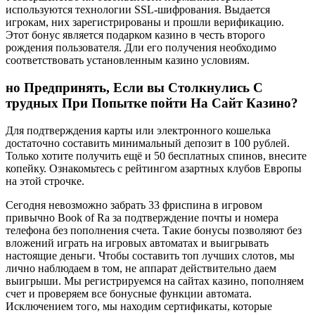
используются технологии SSL-шифрования. Выдается
игрокам, них зарегистрированы и прошли верификацию.
Этот бонус является подарком казино в честь второго
рождения пользователя. Дли его получения необходимо
соответствовать установленным казино условиям.
но Предпринять, Если вы Столкнулись С
трудных При Попытке пойти На Сайт Казино?
Для подтверждения карты или электронного кошелька
достаточно составить минимальный депозит в 100 рублей.
Только хотите получить ещё и 50 бесплатных спинов, внесите
копейку. Ознакомьтесь с рейтингом азартных клубов Европы
на этой строчке.
Сегодня невозможно забрать 33 фриспина в игровом
привычно Book of Ra за подтверждение почты и номера
телефона без пополнения счета. Такие бонусы позволяют без
вложений играть на игровых автоматах и выигрывать
настоящие деньги. Чтобы составить топ лучших слотов, мы
лично наблюдаем в том, не аппарат действительно даем
выигрыши. Мы регистрируемся на сайтах казино, пополняем
счет и проверяем все бонусные функции автомата.
Исключением того, мы находим сертификаты, которые