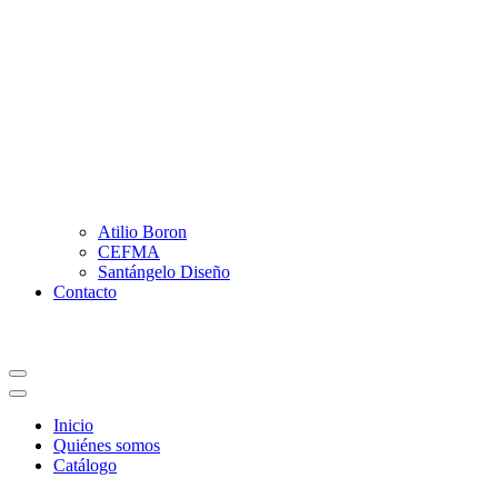
Atilio Boron
CEFMA
Santángelo Diseño
Contacto
Menú
de
Menú
navegación
de
Inicio
navegación
Quiénes somos
Catálogo