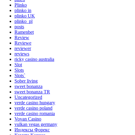
Plinko
plinko in
plinko UK
plinko_pl
posts
Ramenbet
Review
Reviewe
reviewer
reviews
ricky casino australia
Slot
Slots
Slots`
Sober living
sweet bonanza
sweet bonanza TR
Uncategorized
verde casino hungary
verde casino poland
verde casino romania
Vovan Casino
vulkan vegas germany
Индексы Форекс