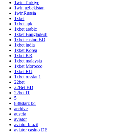
1win Turkiye
1win uzbekistan
1winRussia
1xbet
1xbet apk
1xbet arabic
1xbet Bangladesh
1xbet casino BD
1xbet india
1xbet Korea
1xbet KR
1xbet malaysia
1xbet Morocco
1xbet RU
1xbet russian1
22bet
22Bet BD
22bet IT
5
888starz bd
archive
austria
aviator
aviator brazil
aviator casino DE