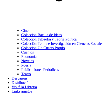
Cine
Colección Batalla de Ideas
Colección Filosofía y Teoría Política
Colección Teoría e Investigación en Ciencias Sociales
Colección Un Cuarto Propio
Cuentos
Economía
Novelas
Poesía
Publicaciones Periódicas
Teatro
Descargas
Distribución
Visitá la Librería
Links amigos