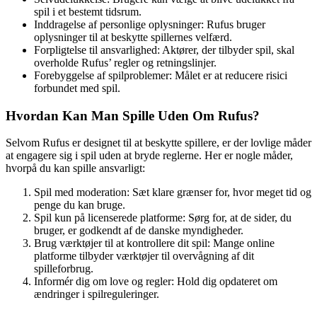
spil i et bestemt tidsrum.
Inddragelse af personlige oplysninger: Rufus bruger
oplysninger til at beskytte spillernes velfærd.
Forpligtelse til ansvarlighed: Aktører, der tilbyder spil, skal
overholde Rufus’ regler og retningslinjer.
Forebyggelse af spilproblemer: Målet er at reducere risici
forbundet med spil.
Hvordan Kan Man Spille Uden Om Rufus?
Selvom Rufus er designet til at beskytte spillere, er der lovlige måder
at engagere sig i spil uden at bryde reglerne. Her er nogle måder,
hvorpå du kan spille ansvarligt:
Spil med moderation: Sæt klare grænser for, hvor meget tid og
penge du kan bruge.
Spil kun på licenserede platforme: Sørg for, at de sider, du
bruger, er godkendt af de danske myndigheder.
Brug værktøjer til at kontrollere dit spil: Mange online
platforme tilbyder værktøjer til overvågning af dit
spilleforbrug.
Informér dig om love og regler: Hold dig opdateret om
ændringer i spilreguleringer.