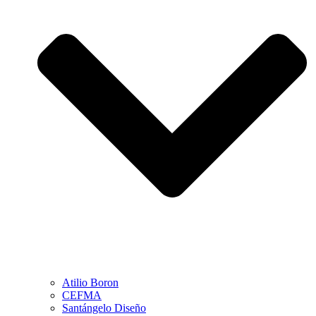
Atilio Boron
CEFMA
Santángelo Diseño