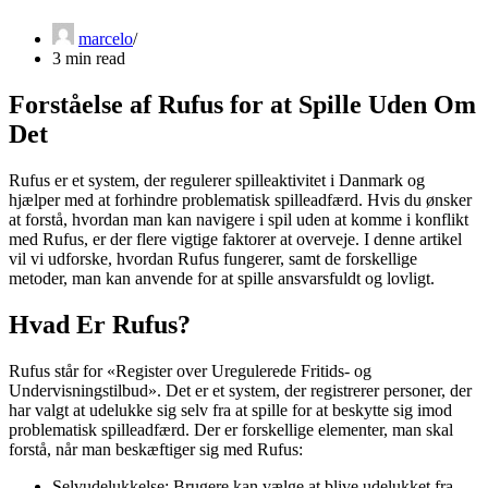
marcelo
3 min read
Forståelse af Rufus for at Spille Uden Om
Det
Rufus er et system, der regulerer spilleaktivitet i Danmark og
hjælper med at forhindre problematisk spilleadfærd. Hvis du ønsker
at forstå, hvordan man kan navigere i spil uden at komme i konflikt
med Rufus, er der flere vigtige faktorer at overveje. I denne artikel
vil vi udforske, hvordan Rufus fungerer, samt de forskellige
metoder, man kan anvende for at spille ansvarsfuldt og lovligt.
Hvad Er Rufus?
Rufus står for «Register over Uregulerede Fritids- og
Undervisningstilbud». Det er et system, der registrerer personer, der
har valgt at udelukke sig selv fra at spille for at beskytte sig imod
problematisk spilleadfærd. Der er forskellige elementer, man skal
forstå, når man beskæftiger sig med Rufus:
Selvudelukkelse: Brugere kan vælge at blive udelukket fra