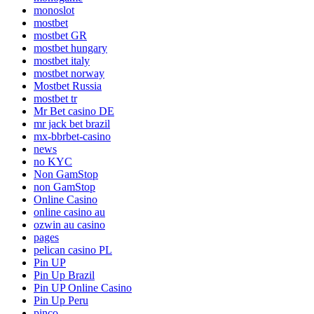
monoslot
mostbet
mostbet GR
mostbet hungary
mostbet italy
mostbet norway
Mostbet Russia
mostbet tr
Mr Bet casino DE
mr jack bet brazil
mx-bbrbet-casino
news
no KYC
Non GamStop
non GamStop
Online Casino
online casino au
ozwin au casino
pages
pelican casino PL
Pin UP
Pin Up Brazil
Pin UP Online Casino
Pin Up Peru
pinco