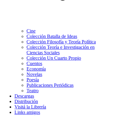
Cine
Colección Batalla de Ideas
Colección Filosofía y Teoría Política
Colección Teoría e Investigación en
Ciencias Sociales
Colección Un Cuarto Propio
Cuentos
Economía
Novelas
Poesía
Publicaciones Periódicas
Teatro
Descargas
Distribución
Visitá la Librería
Links amigos