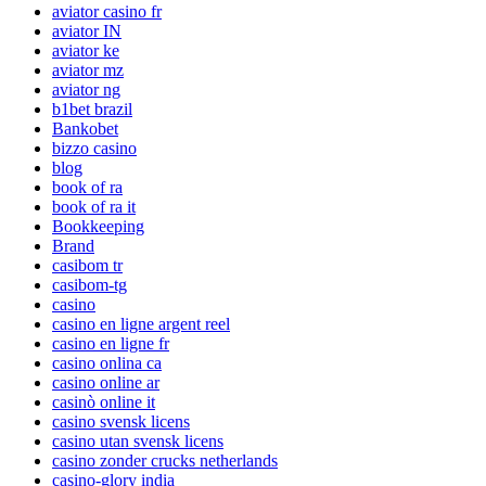
aviator casino fr
aviator IN
aviator ke
aviator mz
aviator ng
b1bet brazil
Bankobet
bizzo casino
blog
book of ra
book of ra it
Bookkeeping
Brand
casibom tr
casibom-tg
casino
casino en ligne argent reel
casino en ligne fr
casino onlina ca
casino online ar
casinò online it
casino svensk licens
casino utan svensk licens
casino zonder crucks netherlands
casino-glory india