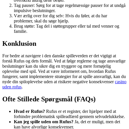
overskrid aldrig dette beløb.
Tag pauser: Sørg for at tage regelmæssige pauser for at undgå
impulsive beslutninger.
Vær ærlig over for dig selv: Hvis du føler, at du har
problemer, skal du søge hjælp.
Brug støtte: Tag del i støttegrupper eller tal med venner og
familie.
Konklusion
For bedre at navigere i den danske spilleverden er det vigtigt at
forstå Rufus og dets formål. Ved at følge reglerne og tage ansvarlige
beslutninger kan du sikre dig en tryggere og mere fornøjelig
oplevelse med spil. Ved at være informeret om, hvordan Rufus
fungerer, samt implementere strategier for at spille ansvarligt, kan du
nyde din spiloplevelse uden at risikere negative konsekvenser
casino
uden rofus
.
Ofte Stillede Spørgsmål (FAQs)
Hvad er Rufus?
Rufus er et register, der hjælper med at
forhindre problematisk spilleadfærd gennem selvudelukkelse.
Kan jeg spille uden om Rufus?
Ja, det er muligt, men det
kan have alvorlige konsekvenser.