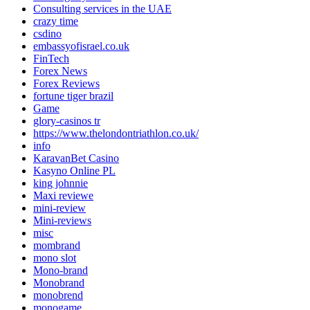
Consulting services in the UAE
crazy time
csdino
embassyofisrael.co.uk
FinTech
Forex News
Forex Reviews
fortune tiger brazil
Game
glory-casinos tr
https://www.thelondontriathlon.co.uk/
info
KaravanBet Casino
Kasyno Online PL
king johnnie
Maxi reviewe
mini-review
Mini-reviews
misc
mombrand
mono slot
Mono-brand
Monobrand
monobrend
monogame