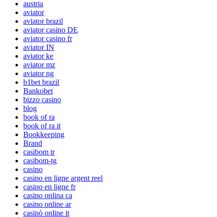
austria
aviator
aviator brazil
aviator casino DE
aviator casino fr
aviator IN
aviator ke
aviator mz
aviator ng
b1bet brazil
Bankobet
bizzo casino
blog
book of ra
book of ra it
Bookkeeping
Brand
casibom tr
casibom-tg
casino
casino en ligne argent reel
casino en ligne fr
casino onlina ca
casino online ar
casinò online it