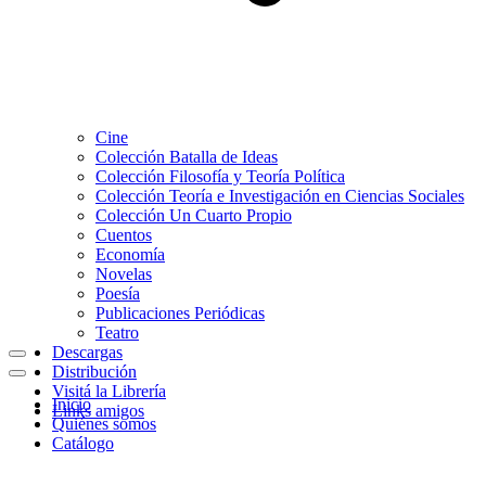
Cine
Colección Batalla de Ideas
Colección Filosofía y Teoría Política
Colección Teoría e Investigación en Ciencias Sociales
Colección Un Cuarto Propio
Cuentos
Economía
Novelas
Poesía
Publicaciones Periódicas
Teatro
Descargas
Menú
Distribución
de
Menú
Visitá la Librería
navegación
de
Inicio
Links amigos
navegación
Quiénes somos
Catálogo