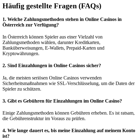
Häufig gestellte Fragen (FAQs)
1. Welche Zahlungsmethoden stehen in Online Casinos in
Österreich zur Verfügung?
In Österreich können Spieler aus einer Vielzahl von
Zahlungsmethoden wählen, darunter Kreditkarten,
Banküberweisungen, E-Wallets, Prepaid-Karten und
Kryptowährungen.
2. Sind Einzahlungen in Online Casinos sicher?
Ja, die meisten seriösen Online Casinos verwenden
Sicherheitsmaßnahmen wie SSL-Verschlüsselung, um die Daten der
Spieler zu schützen.
3. Gibt es Gebühren für Einzahlungen im Online Casino?
Einige Zahlungsmethoden können Gebühren erheben. Es ist ratsam,
die Gebührenstruktur im Voraus zu prüfen.
4. Wie lange dauert es, bis meine Einzahlung auf meinem Konto
ist?