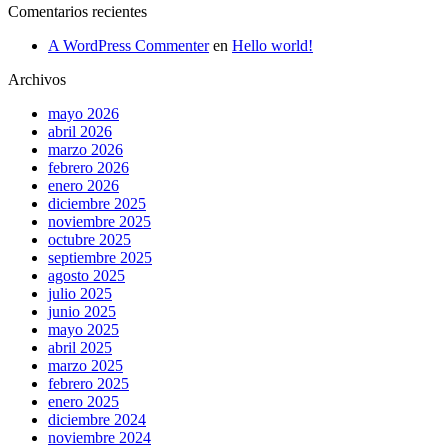
Comentarios recientes
A WordPress Commenter
en
Hello world!
Archivos
mayo 2026
abril 2026
marzo 2026
febrero 2026
enero 2026
diciembre 2025
noviembre 2025
octubre 2025
septiembre 2025
agosto 2025
julio 2025
junio 2025
mayo 2025
abril 2025
marzo 2025
febrero 2025
enero 2025
diciembre 2024
noviembre 2024