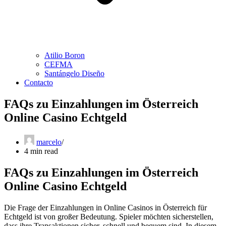
Atilio Boron
CEFMA
Santángelo Diseño
Contacto
FAQs zu Einzahlungen im Österreich
Online Casino Echtgeld
marcelo
4 min read
FAQs zu Einzahlungen im Österreich
Online Casino Echtgeld
Die Frage der Einzahlungen in Online Casinos in Österreich für
Echtgeld ist von großer Bedeutung. Spieler möchten sicherstellen,
dass ihre Transaktionen sicher, schnell und bequem sind. In diesem