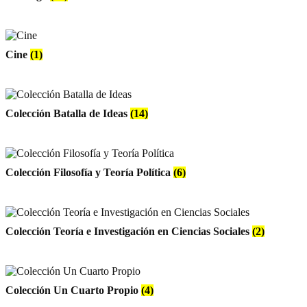
Cine
(1)
Colección Batalla de Ideas
(14)
Colección Filosofía y Teoría Política
(6)
Colección Teoría e Investigación en Ciencias Sociales
(2)
Colección Un Cuarto Propio
(4)