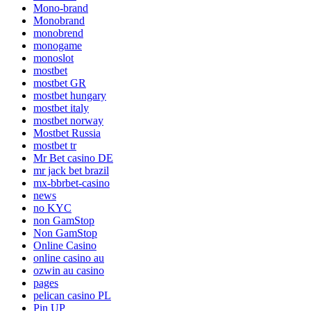
Mono-brand
Monobrand
monobrend
monogame
monoslot
mostbet
mostbet GR
mostbet hungary
mostbet italy
mostbet norway
Mostbet Russia
mostbet tr
Mr Bet casino DE
mr jack bet brazil
mx-bbrbet-casino
news
no KYC
non GamStop
Non GamStop
Online Casino
online casino au
ozwin au casino
pages
pelican casino PL
Pin UP