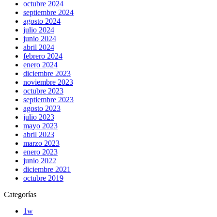
octubre 2024
septiembre 2024
agosto 2024
julio 2024
junio 2024
abril 2024
febrero 2024
enero 2024
diciembre 2023
noviembre 2023
octubre 2023
septiembre 2023
agosto 2023
julio 2023
mayo 2023
abril 2023
marzo 2023
enero 2023
junio 2022
diciembre 2021
octubre 2019
Categorías
1w