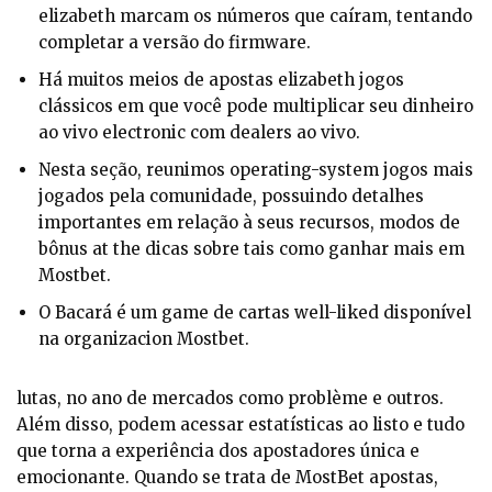
elizabeth marcam os números que caíram, tentando
completar a versão do firmware.
Há muitos meios de apostas elizabeth jogos
clássicos em que você pode multiplicar seu dinheiro
ao vivo electronic com dealers ao vivo.
Nesta seção, reunimos operating-system jogos mais
jogados pela comunidade, possuindo detalhes
importantes em relação à seus recursos, modos de
bônus at the dicas sobre tais como ganhar mais em
Mostbet.
O Bacará é um game de cartas well-liked disponível
na organizacion Mostbet.
lutas, no ano de mercados como problème e outros.
Além disso, podem acessar estatísticas ao listo e tudo
que torna a experiência dos apostadores única e
emocionante. Quando se trata de MostBet apostas,