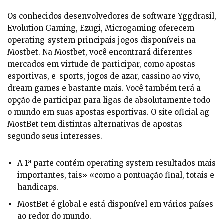
Os conhecidos desenvolvedores de software Yggdrasil,
Evolution Gaming, Ezugi, Microgaming oferecem
operating-system principais jogos disponíveis na
Mostbet. Na Mostbet, você encontrará diferentes
mercados em virtude de participar, como apostas
esportivas, e-sports, jogos de azar, cassino ao vivo,
dream games e bastante mais. Você também terá a
opção de participar para ligas de absolutamente todo
o mundo em suas apostas esportivas. O site oficial ag
MostBet tem distintas alternativas de apostas
segundo seus interesses.
A 1ª parte contém operating system resultados mais
importantes, tais» «como a pontuação final, totais e
handicaps.
MostBet é global e está disponível em vários países
ao redor do mundo.