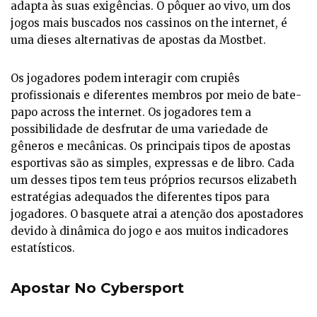
adapta às suas exigências. O pôquer ao vivo, um dos
jogos mais buscados nos cassinos on the internet, é
uma dieses alternativas de apostas da Mostbet.
Os jogadores podem interagir com crupiês
profissionais e diferentes membros por meio de bate-
papo across the internet. Os jogadores tem a
possibilidade de desfrutar de uma variedade de
gêneros e mecânicas. Os principais tipos de apostas
esportivas são as simples, expressas e de libro. Cada
um desses tipos tem teus próprios recursos elizabeth
estratégias adequados the diferentes tipos para
jogadores. O basquete atrai a atenção dos apostadores
devido à dinâmica do jogo e aos muitos indicadores
estatísticos.
Apostar No Cybersport