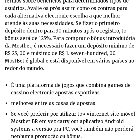
termos sobre benefícios para determinados tipos de
usuários. Avalie os prós assim como os contras para
cada alternativa electronic escolha a que melhor
atende às suas necessidades. Se fizer o primeiro
depósito dentro para 30 minutos após o registro, to
bônus será de 125%. Para comprar o bônus introdutória
da Mostbet, é necessário fazer um depósito mínimo de
R$ 25, 00 e máximo de R$ 1. seven-hundred, 00.
MostBet é global e está disponível em vários países ao
redor do mundo.
É uma plataforma de jogos que combina games de
cassino electronic apostas esportivas.
melhores entre as casas de apostas.
Se você preferir por utilizar to» «internet site móvel
Mostbet BR em vez carry out aplicativo Android
systems a versão pra PC, você também não perderá
nenhuma promoção ou bônus.