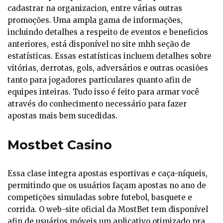
cadastrar na organizacion, entre várias outras
promoções. Uma ampla gama de informações,
incluindo detalhes a respeito de eventos e beneficios
anteriores, está disponível no site mhh seção de
estatísticas. Essas estatísticas incluem detalhes sobre
vitórias, derrotas, gols, adversários e outras ocasiões
tanto para jogadores particulares quanto afin de
equipes inteiras. Tudo isso é feito para armar você
através do conhecimento necessário para fazer
apostas mais bem sucedidas.
Mostbet Casino
Essa clase integra apostas esportivas e caça-níqueis,
permitindo que os usuários façam apostas no ano de
competições simuladas sobre futebol, basquete e
corrida. O web-site oficial da MostBet tem disponível
afin de usuários móveis um aplicativo otimizado pra