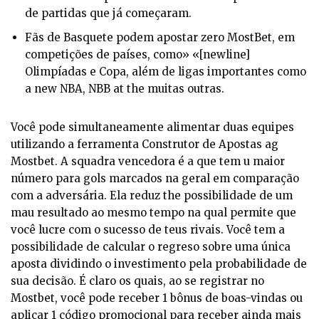
de partidas que já começaram.
Fãs de Basquete podem apostar zero MostBet, em
competições de países, como» «[newline]
Olimpíadas e Copa, além de ligas importantes como
a new NBA, NBB at the muitas outras.
Você pode simultaneamente alimentar duas equipes
utilizando a ferramenta Construtor de Apostas ag
Mostbet. A squadra vencedora é a que tem u maior
número para gols marcados na geral em comparação
com a adversária. Ela reduz the possibilidade de um
mau resultado ao mesmo tempo na qual permite que
você lucre com o sucesso de teus rivais. Você tem a
possibilidade de calcular o regreso sobre uma única
aposta dividindo o investimento pela probabilidade de
sua decisão. É claro os quais, ao se registrar no
Mostbet, você pode receber 1 bônus de boas-vindas ou
aplicar 1 código promocional para receber ainda mais