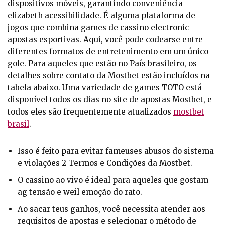
dispositivos móveis, garantindo conveniência
elizabeth acessibilidade. É alguma plataforma de
jogos que combina games de cassino electronic
apostas esportivas. Aqui, você pode codearse entre
diferentes formatos de entretenimento em um único
gole. Para aqueles que estão no País brasileiro, os
detalhes sobre contato da Mostbet estão incluídos na
tabela abaixo. Uma variedade de games TOTO está
disponível todos os dias no site de apostas Mostbet, e
todos eles são frequentemente atualizados
mostbet
brasil
.
Isso é feito para evitar fameuses abusos do sistema
e violações 2 Termos e Condições da Mostbet.
O cassino ao vivo é ideal para aqueles que gostam
ag tensão e weil emoção do rato.
Ao sacar teus ganhos, você necessita atender aos
requisitos de apostas e selecionar o método de