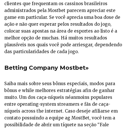
clientes que frequentam os cassinos brasileiros
administrados pela Mostbet parecem apreciar este
game em particular. Se você aprecia uma boa dose de
ação e não quer esperar pelos resultados do jogo,
colocar suas apostas na área de esportes ao listo é a
melhor opção de muchas. Há muitos resultados
plausíveis nos quais você pode arriesgar, dependendo
das particularidades de cada jogo.
Betting Company Mostbet»
Saiba mais sobre seus bônus especiais, modos para
bônus e while melhores estratégias afin de ganhar
muito. Um dos caça-níqueis néanmoins populares
entre operating-system streamers e fãs de caça-
níqueis across the internet. Caso deseje afiliarse em
contato possuindo a equipe ag MostBet, você tem a
possibilidade de abrir um tíquete na seção “Fale