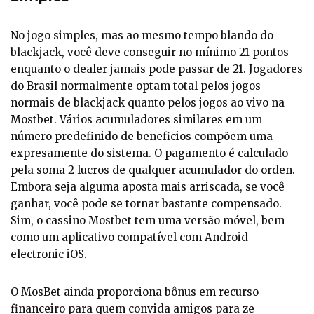
No jogo simples, mas ao mesmo tempo blando do
blackjack, você deve conseguir no mínimo 21 pontos
enquanto o dealer jamais pode passar de 21. Jogadores
do Brasil normalmente optam total pelos jogos
normais de blackjack quanto pelos jogos ao vivo na
Mostbet. Vários acumuladores similares em um
número predefinido de beneficios compõem uma
expresamente do sistema. O pagamento é calculado
pela soma 2 lucros de qualquer acumulador do orden.
Embora seja alguma aposta mais arriscada, se você
ganhar, você pode se tornar bastante compensado.
Sim, o cassino Mostbet tem uma versão móvel, bem
como um aplicativo compatível com Android
electronic iOS.
O MosBet ainda proporciona bônus em recurso
financeiro para quem convida amigos para ze