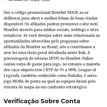
Use o código promocional MostBet HUGE ao se
deliberar para obter u melhor bônus de boas-vindas
disponível. Os afiliados podem promover o site weil
Mostbet através para mídias sociais, weblogs e sites
temáticos. Se você desejar saber mais relacionada as
oportunidades oferecidas pelo programa sobre
afiliados da Mostbet no Brasil, nós o convidamos a
new ler uma visão geral detalhada neste link. A
porcentagem de retorno (RTP) no Mostbet Online
casino varia de game para jogo, no entanto a maioria
dos caça-níqueis tem 1 RTP de 95 a 98%. League of
Legends, também conhecido como Hahaha, é outro
jogo MOBA de ponta na qual as equipes lutam pelo
vistoria do mapa na um confronto estratégico.
Verificação Sobre Conta