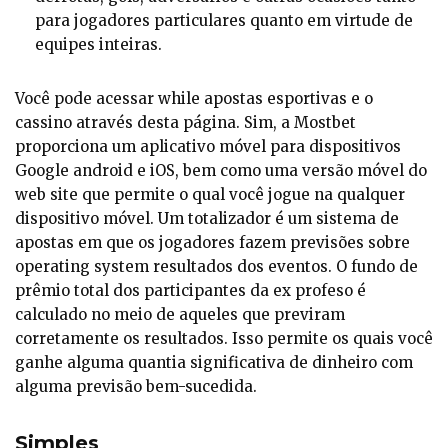
para jogadores particulares quanto em virtude de
equipes inteiras.
Você pode acessar while apostas esportivas e o
cassino através desta página. Sim, a Mostbet
proporciona um aplicativo móvel para dispositivos
Google android e iOS, bem como uma versão móvel do
web site que permite o qual você jogue na qualquer
dispositivo móvel. Um totalizador é um sistema de
apostas em que os jogadores fazem previsões sobre
operating system resultados dos eventos. O fundo de
prêmio total dos participantes da ex profeso é
calculado no meio de aqueles que previram
corretamente os resultados. Isso permite os quais você
ganhe alguma quantia significativa de dinheiro com
alguma previsão bem-sucedida.
Simples