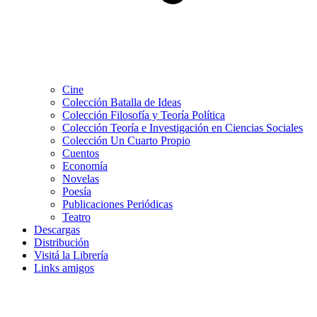
Cine
Colección Batalla de Ideas
Colección Filosofía y Teoría Política
Colección Teoría e Investigación en Ciencias Sociales
Colección Un Cuarto Propio
Cuentos
Economía
Novelas
Poesía
Publicaciones Periódicas
Teatro
Descargas
Distribución
Visitá la Librería
Links amigos