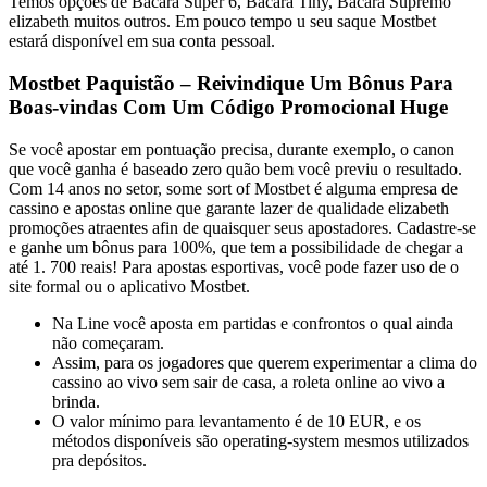
Temos opções de Bacará Super 6, Bacará Tiny, Bacará Supremo
elizabeth muitos outros. Em pouco tempo u seu saque Mostbet
estará disponível em sua conta pessoal.
Mostbet Paquistão – Reivindique Um Bônus Para
Boas-vindas Com Um Código Promocional Huge
Se você apostar em pontuação precisa, durante exemplo, o canon
que você ganha é baseado zero quão bem você previu o resultado.
Com 14 anos no setor, some sort of Mostbet é alguma empresa de
cassino e apostas online que garante lazer de qualidade elizabeth
promoções atraentes afin de quaisquer seus apostadores. Cadastre-se
e ganhe um bônus para 100%, que tem a possibilidade de chegar a
até 1. 700 reais! Para apostas esportivas, você pode fazer uso de o
site formal ou o aplicativo Mostbet.
Na Line você aposta em partidas e confrontos o qual ainda
não começaram.
Assim, para os jogadores que querem experimentar a clima do
cassino ao vivo sem sair de casa, a roleta online ao vivo a
brinda.
O valor mínimo para levantamento é de 10 EUR, e os
métodos disponíveis são operating-system mesmos utilizados
pra depósitos.