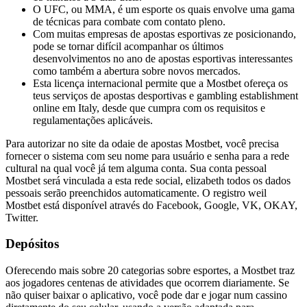
O UFC, ou MMA, é um esporte os quais envolve uma gama
de técnicas para combate com contato pleno.
Com muitas empresas de apostas esportivas ze posicionando,
pode se tornar difícil acompanhar os últimos
desenvolvimentos no ano de apostas esportivas interessantes
como também a abertura sobre novos mercados.
Esta licença internacional permite que a Mostbet ofereça os
teus serviços de apostas desportivas e gambling establishment
online em Italy, desde que cumpra com os requisitos e
regulamentações aplicáveis.
Para autorizar no site da odaie de apostas Mostbet, você precisa
fornecer o sistema com seu nome para usuário e senha para a rede
cultural na qual você já tem alguma conta. Sua conta pessoal
Mostbet será vinculada a esta rede social, elizabeth todos os dados
pessoais serão preenchidos automaticamente. O registro weil
Mostbet está disponível através do Facebook, Google, VK, OKAY,
Twitter.
Depósitos
Oferecendo mais sobre 20 categorias sobre esportes, a Mostbet traz
aos jogadores centenas de atividades que ocorrem diariamente. Se
não quiser baixar o aplicativo, você pode dar e jogar num cassino