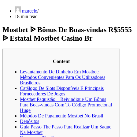
marcelo
18 min read
Mostbet ᐉ Bônus De Boas-vindas R$5555
ᐉ Estatal Mostbet Casino Br
Content
Levantamento De Dinheiro Em Mostbet:
Métodos Convenientes Para Os Utilizadores
Brasileiros
Catálogo De Slots Disponíveis E Principais
Fornecedores De Jogos
Mostbet Paquistão – Reivindique Um Bônus
Para Boas-vindas Com To Código Promocional
Huge
Métodos De Pagamento Mostbet No Brasil
Depósitos
Guia Passo The Passo Para Realizar Um Saque
Na Mostbet