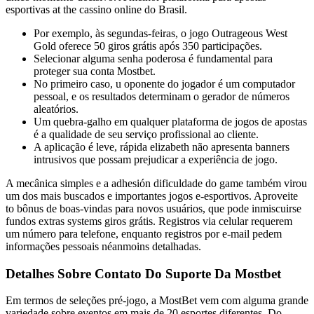
esportivas at the cassino online do Brasil.
Por exemplo, às segundas-feiras, o jogo Outrageous West
Gold oferece 50 giros grátis após 350 participações.
Selecionar alguma senha poderosa é fundamental para
proteger sua conta Mostbet.
No primeiro caso, u oponente do jogador é um computador
pessoal, e os resultados determinam o gerador de números
aleatórios.
Um quebra-galho em qualquer plataforma de jogos de apostas
é a qualidade de seu serviço profissional ao cliente.
A aplicação é leve, rápida elizabeth não apresenta banners
intrusivos que possam prejudicar a experiência de jogo.
A mecânica simples e a adhesión dificuldade do game também virou
um dos mais buscados e importantes jogos e-esportivos. Aproveite
to bônus de boas-vindas para novos usuários, que pode inmiscuirse
fundos extras systems giros grátis. Registros via celular requerem
um número para telefone, enquanto registros por e-mail pedem
informações pessoais néanmoins detalhadas.
Detalhes Sobre Contato Do Suporte Da Mostbet
Em termos de seleções pré-jogo, a MostBet vem com alguma grande
variedade sobre eventos em mais de 20 esportes diferentes. Do