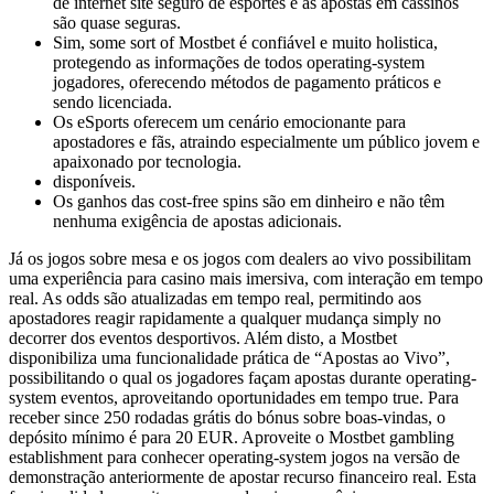
de internet site seguro de esportes e as apostas em cassinos
são quase seguras.
Sim, some sort of Mostbet é confiável e muito holistica,
protegendo as informações de todos operating-system
jogadores, oferecendo métodos de pagamento práticos e
sendo licenciada.
Os eSports oferecem um cenário emocionante para
apostadores e fãs, atraindo especialmente um público jovem e
apaixonado por tecnologia.
disponíveis.
Os ganhos das cost-free spins são em dinheiro e não têm
nenhuma exigência de apostas adicionais.
Já os jogos sobre mesa e os jogos com dealers ao vivo possibilitam
uma experiência para casino mais imersiva, com interação em tempo
real. As odds são atualizadas em tempo real, permitindo aos
apostadores reagir rapidamente a qualquer mudança simply no
decorrer dos eventos desportivos. Além disto, a Mostbet
disponibiliza uma funcionalidade prática de “Apostas ao Vivo”,
possibilitando o qual os jogadores façam apostas durante operating-
system eventos, aproveitando oportunidades em tempo true. Para
receber since 250 rodadas grátis do bónus sobre boas-vindas, o
depósito mínimo é para 20 EUR. Aproveite o Mostbet gambling
establishment para conhecer operating-system jogos na versão de
demonstração anteriormente de apostar recurso financeiro real. Esta