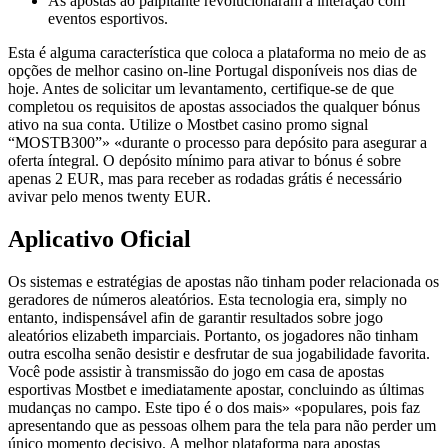
As apostas ao palpitante revolucionaram a interação com
eventos esportivos.
Esta é alguma característica que coloca a plataforma no meio de as
opções de melhor casino on-line Portugal disponíveis nos dias de
hoje. Antes de solicitar um levantamento, certifique-se de que
completou os requisitos de apostas associados the qualquer bónus
ativo na sua conta. Utilize o Mostbet casino promo signal
“MOSTB300”» «durante o processo para depósito para asegurar a
oferta íntegral. O depósito mínimo para ativar to bónus é sobre
apenas 2 EUR, mas para receber as rodadas grátis é necessário
avivar pelo menos twenty EUR.
Aplicativo Oficial
Os sistemas e estratégias de apostas não tinham poder relacionada os
geradores de números aleatórios. Esta tecnologia era, simply no
entanto, indispensável afin de garantir resultados sobre jogo
aleatórios elizabeth imparciais. Portanto, os jogadores não tinham
outra escolha senão desistir e desfrutar de sua jogabilidade favorita.
Você pode assistir à transmissão do jogo em casa de apostas
esportivas Mostbet e imediatamente apostar, concluindo as últimas
mudanças no campo. Este tipo é o dos mais» «populares, pois faz
apresentando que as pessoas olhem para the tela para não perder um
único momento decisivo. A melhor plataforma para apostas