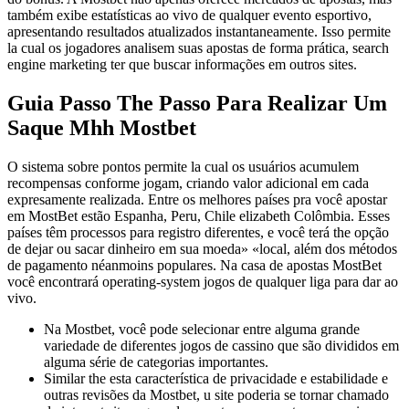
também exibe estatísticas ao vivo de qualquer evento esportivo,
apresentando resultados atualizados instantaneamente. Isso permite
la cual os jogadores analisem suas apostas de forma prática, search
engine marketing ter que buscar informações em outros sites.
Guia Passo The Passo Para Realizar Um
Saque Mhh Mostbet
O sistema sobre pontos permite la cual os usuários acumulem
recompensas conforme jogam, criando valor adicional em cada
expresamente realizada. Entre os melhores países pra você apostar
em MostBet estão Espanha, Peru, Chile elizabeth Colômbia. Esses
países têm processos para registro diferentes, e você terá the opção
de dejar ou sacar dinheiro em sua moeda» «local, além dos métodos
de pagamento néanmoins populares. Na casa de apostas MostBet
você encontrará operating-system jogos de qualquer liga para dar ao
vivo.
Na Mostbet, você pode selecionar entre alguma grande
variedade de diferentes jogos de cassino que são divididos em
alguma série de categorias importantes.
Similar the esta característica de privacidade e estabilidade e
outras revisões da Mostbet, u site poderia se tornar chamado