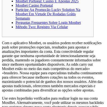
Mostbet Portugal: Casino E Apostas 2025
Mostbet Casino Portugal
Participe Ag Promoção Lucky Solution Na
Mostbet Em Virtude De Rodadas Grátis
Semanais
Perguntas Frequentes Sobre Login Mostbet
Método Two: Registro Via Celular
Com o aplicativo Mostbet, os usuários podem receber notificações
push sobre promoções especiais, resultados para apostas e
atualizações importantes da conta. Esta conectividade regular
garante que nenhuma oportunidade de intencionadamente seja
perdida, mantendo os jogadores constantemente informados sobre
since melhores oportunidades disponíveis. As odds carry out
Mostbet estão no meio das mais competitivas do mercado»
«brasileiro. Nossa equipe para especialistas trabalha continuamente
para oferecer because melhores cotações na todos os eventos,
maximizando o potencial de ganhos dos nossos usuários. Além das
apostas tradicionais, oferecemos também mercados especiais e
apostas combinadas para diversificar as opções sobre apostas.
Use estes hyperlinks verificados para realizar login na sua conta
MostBet. Alternativamente, você pode utilizar os mesmos backlinks
para registrar alguma nova conta electronic depois acessar while