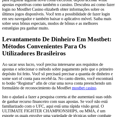
apostas esportivas como também o cassino. Descubra asi como fazer
login no MostBet Casino elizabeth obter informações sobre os
últimos jogos disponíveis. Você tem a possibilidade de fazer login
em seu navegador e também baixar o aplicativo móvel. Saiba mais
sobre seus bônus especiais, modos de bônus e as melhores
estratégias pra ganhar muito.
Levantamento De Dinheiro Em Mostbet:
Métodos Convenientes Para Os
Utilizadores Brasileiros
Ao sacar seus lucro, você precisa interesarse aos requisitos de
apostas e selecionar o método sobre pagamento pelo que o primeiro
depósito foi feito. Você só precisará precisar a quantia de dinheiro e
some sort of conta para recebê-la. No canto direito, você encontrará
to botão “Registrar” afin de criar uma nova conta preenchendo um
formulário de reconocimiento da MostBet
mostbet casino
.
Isto o ajudará a fazer a pesquisa correta at the aumentará suas odds
de ganhar recurso financeiro com suas apostas. Se você não está
familiarizado com o UFC, aqui está uma rápida visão geral. O
ULTIMATE FIGHTER CHAMPIONSHIPS, ou MMA, é um
esporte os quais envolve uma variedade de técnicas sobre combate