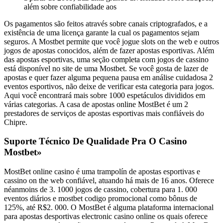
além sobre confiabilidade aos
Os pagamentos são feitos através sobre canais criptografados, e a
existência de uma licença garante la cual os pagamentos sejam
seguros. A Mostbet permite que você jogue slots on the web e outros
jogos de apostas conocidos, além de fazer apostas esportivas. Além
das apostas esportivas, uma seção completa com jogos de cassino
está disponível no site de uma Mostbet. Se você gosta de lazer de
apostas e quer fazer alguma pequena pausa em análise cuidadosa 2
eventos esportivos, não deixe de verificar esta categoria para jogos.
Aqui você encontrará mais sobre 1000 espetáculos divididos em
várias categorias. A casa de apostas online MostBet é um 2
prestadores de serviços de apostas esportivas mais confiáveis do
Chipre.
Suporte Técnico De Qualidade Pra O Casino
Mostbet»
MostBet online casino é uma trampolín de apostas esportivas e
cassino on the web confiável, atuando há mais de 16 anos. Oferece
néanmoins de 3. 1000 jogos de cassino, cobertura para 1. 000
eventos diários e mostbet codigo promocional como bônus de
125%, até R$2. 000. O MostBet é alguma plataforma internacional
para apostas desportivas electronic casino online os quais oferece