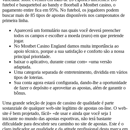
futebol e basquetebol ao bandy e floorball a Mostbet casino, o
pagamento entire fica em 95%. No futebol, os jogadores podem
buscar mais de 85 tipos de apostas disponíveis nos campeonatos de
primeira linha.
Aparecerá um formulário nas quais você deverá preencher
todos os campos e escolher a moeda (euro) em que pretende
jogar.
No Mostbet Casino England damos muita importância ao
apoio técnico, porque a sua satisfação e conforto são a nossa
principal prioridade.
baixar o aplicativo, durante contar com» «uma versão
adaptada.
Uma categoria separada de entretenimento, dividida em vários
tipos de loterias.
Sua conta agora estará configurada, dando-lhe a oportunidade
de fazer o depósito e aproveitar as apostas, além de garantir o
bônus.
Uma grande seleção de jogos de cassino de qualidade é parte
sostanziale de qualquer web-site legítimo de apostas on-line. O web-
site é bem projetado, fácil» «de usar e ainda que você seja 1
iniciante no mundo das apostas esportivas, não terá bastante
dificuldade para descubrir seu caminho no site de apostas. Este é o
claro indicador ag qualidade e da atitude profissional desta marca em