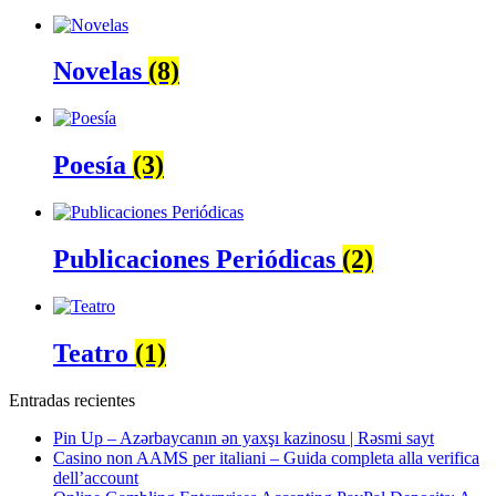
Novelas
(8)
Poesía
(3)
Publicaciones Periódicas
(2)
Teatro
(1)
Entradas recientes
Pin Up – Azərbaycanın ən yaxşı kazinosu | Rəsmi sayt
Casino non AAMS per italiani – Guida completa alla verifica
dell’account