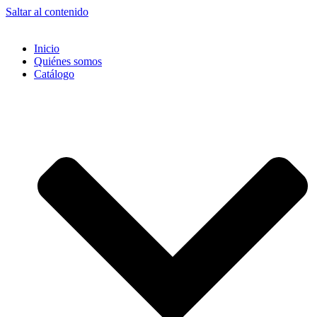
Saltar al contenido
Inicio
Quiénes somos
Catálogo