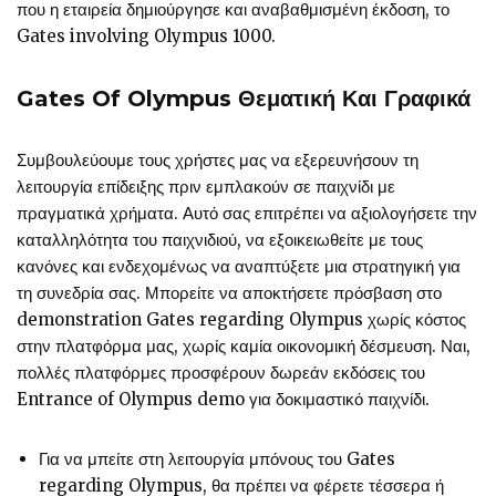
που η εταιρεία δημιούργησε και αναβαθμισμένη έκδοση, το
Gates involving Olympus 1000.
Gates Of Olympus Θεματική Και Γραφικά
Συμβουλεύουμε τους χρήστες μας να εξερευνήσουν τη
λειτουργία επίδειξης πριν εμπλακούν σε παιχνίδι με
πραγματικά χρήματα. Αυτό σας επιτρέπει να αξιολογήσετε την
καταλληλότητα του παιχνιδιού, να εξοικειωθείτε με τους
κανόνες και ενδεχομένως να αναπτύξετε μια στρατηγική για
τη συνεδρία σας. Μπορείτε να αποκτήσετε πρόσβαση στο
demonstration Gates regarding Olympus χωρίς κόστος
στην πλατφόρμα μας, χωρίς καμία οικονομική δέσμευση. Ναι,
πολλές πλατφόρμες προσφέρουν δωρεάν εκδόσεις του
Entrance of Olympus demo για δοκιμαστικό παιχνίδι.
Για να μπείτε στη λειτουργία μπόνους του Gates
regarding Olympus, θα πρέπει να φέρετε τέσσερα ή