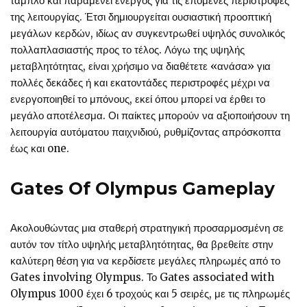
ταμπλό και παραμένει ενεργός για τις επόμενες περιστροφές
της λειτουργίας. Έτσι δημιουργείται ουσιαστική προοπτική
μεγάλων κερδών, ιδίως αν συγκεντρωθεί υψηλός συνολικός
πολλαπλασιαστής προς το τέλος. Λόγω της υψηλής
μεταβλητότητας, είναι χρήσιμο να διαθέτετε «ανάσα» για
πολλές δεκάδες ή και εκατοντάδες περιστροφές μέχρι να
ενεργοποιηθεί το μπόνους, εκεί όπου μπορεί να έρθει το
μεγάλο αποτέλεσμα. Οι παίκτες μπορούν να αξιοποιήσουν τη
λειτουργία αυτόματου παιχνιδιού, ρυθμίζοντας απρόσκοπτα
έως και one.
Gates Of Olympus Gameplay
Ακολουθώντας μια σταθερή στρατηγική προσαρμοσμένη σε
αυτόν τον τίτλο υψηλής μεταβλητότητας, θα βρεθείτε στην
καλύτερη θέση για να κερδίσετε μεγάλες πληρωμές από το
Gates involving Olympus. Το Gates associated with
Olympus 1000 έχει 6 τροχούς και 5 σειρές, με τις πληρωμές