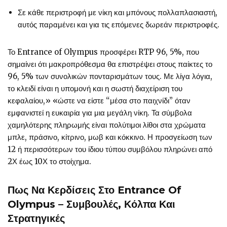
Σε κάθε περιστροφή με νίκη και μπόνους πολλαπλασιαστή,
αυτός παραμένει και για τις επόμενες δωρεάν περιστροφές.
Το Entrance of Olympus προσφέρει RTP 96, 5%, που
σημαίνει ότι μακροπρόθεσμα θα επιστρέψει στους παίκτες το
96, 5% των συνολικών πονταρισμάτων τους. Με λίγα λόγια,
το κλειδί είναι η υπομονή και η σωστή διαχείριση του
κεφαλαίου,» «ώστε να είστε “μέσα στο παιχνίδι” όταν
εμφανιστεί η ευκαιρία για μια μεγάλη νίκη. Τα σύμβολα
χαμηλότερης πληρωμής είναι πολύτιμοι λίθοι στα χρώματα
μπλε, πράσινο, κίτρινο, μωβ και κόκκινο. Η προσγείωση των
12 ή περισσότερων του ίδιου τύπου συμβόλου πληρώνει από
2Χ έως 10Χ το στοίχημα.
Πως Να Κερδίσεις Στο Entrance Of
Olympus – Συμβουλές, Κόλπα Και
Στρατηγικές