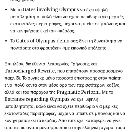
Με το Gates involving Olympus να έχει υψηλή
μεταβλητότητα, καλό είναι να έχετε περιθώριο για μερικές
εκατοντάδες περιστροφές, μέχρι να μπείτε σε μπόνους και
να κυνηγήσετε εκεί το» «κέρδος.
Το Gates of Olympus demo σας δίνει τη δυνατότητα να
ποντάρετε στο φρουτάκι» «με εικονικό υπόλοιπο.
Επιπλέον, διατίθενται λειτουργίες Γρήγορης και
Turbocharged Rewrite, που επιτρέπουν προσαρμοσμένο
παιχνίδι. Το συγκεκριμένο ποσοστό επιστροφής στον παίκτη
είναι πολύ κοντά στον μέσο όρο των περισσότερων καζίνο,
αλλά και του παρόχου της Pragmatic Perform. Με το
Entrance regarding Olympus να έχει υψηλή
μεταβλητότητα, καλό είναι να έχετε περιθώριο για μερικές
εκατοντάδες περιστροφές, μέχρι να μπείτε σε μπόνους και να
κυνηγήσετε εκεί το κέρδος. Από τότε έχει καταφέρει να γίνει
από τα πιο αγαπημένα φρουτάκια στην ελληνική αγορά, τόσο