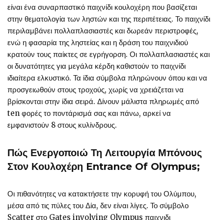
είναι ένα συναρπαστικό παιχνίδι κουλοχέρη που βασίζεται
στην θεματολογία των ληστών και της περιπέτειας. Το παιχνίδι
περιλαμβάνει πολλαπλασιαστές και δωρεάν περιστροφές,
ενώ η φασαρία της ληστείας και η δράση του παιχνιδιού
κρατούν τους παίκτες σε εγρήγορση. Οι πολλαπλασιαστές και
οι δυνατότητες για μεγάλα κέρδη καθιστούν το παιχνίδι
ιδιαίτερα ελκυστικό. Τα ίδια σύμβολα πληρώνουν όπου και να
προσγειωθούν στους τροχούς, χωρίς να χρειάζεται να
βρίσκονται στην ίδια σειρά. Δίνουν μάλιστα πληρωμές από
ten φορές το ποντάρισμά σας και πάνω, αρκεί να
εμφανιστούν 8 στους κυλίνδρους.
Πώς Ενεργοποιώ Τη Λειτουργία Μπόνους
Στον Κουλοχέρη Entrance Of Olympus;
Οι πιθανότητες να κατακτήσετε την κορυφή του Ολύμπου,
μέσα από τις πύλες του Δία, δεν είναι λίγες. Το σύμβολο
Scatter στο Gates involving Olympus παιχνιδι