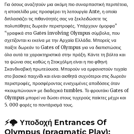
Για όσους αναζητούν μια ακόμη πιο συναρπαστική περιπέτεια,
η ιστοσελίδα μας προσφέρει τη λειτουργία Ante, η οποία
διπλασιάζει τις πιθανότητές σας να ξεκλειδώσετε τις
πολυπόθητες δωρεάν περιστροφές. Υπάρχουν όμορφα”
“γραφικά στα Gates involving Olympus σύμβολα, που
σχετίζονται κι εκείνα με την Αρχαία Ελλάδα. Μπορείς να
παίξτε δωρεάν το Gates of Olympus για να διαπιστώσεις
όλα αυτά τα χαρακτηριστικά στην πράξη. Κάντε τη βόλτα και
τα ψώνια σας καθώς η Στοκχόλμη είναι η πιο φθηνή
Σκανδιναβική πρωτεύουσα. Μπορούν να εμφανιστούν τυχαία
στο βασικό παιχνίδι και είναι αισθητά συχνότεροι στις δωρεάν
περιστροφές, προσφέροντας ενισχυμένες αποδόσεις όταν
«κουμπώνουν» με διαδοχικά tumbles. Το φρουτάκι Gates of
Olympus μπορεί να δώσει στους τυχερούς παίκτες μέχρι και
5. 000 φορές το ποντάρισμά τους.
⚡️🌩 Υποδοχή Entrances Of
Olympus (pragmatic Play):