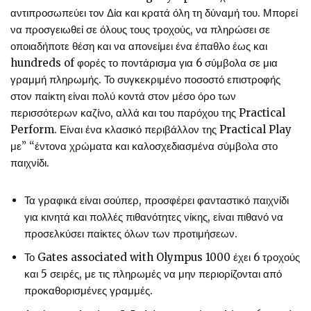
αντιπροσωπεύει τον Δία και κρατά όλη τη δύναμή του. Μπορεί
να προσγειωθεί σε όλους τους τροχούς, να πληρώσει σε
οποιαδήποτε θέση και να απονείμει ένα έπαθλο έως και
hundreds of φορές το ποντάρισμα για 6 σύμβολα σε μια
γραμμή πληρωμής. Το συγκεκριμένο ποσοστό επιστροφής
στον παίκτη είναι πολύ κοντά στον μέσο όρο των
περισσότερων καζίνο, αλλά και του παρόχου της Practical
Perform. Είναι ένα κλασικό περιβάλλον της Practical Play
με” “έντονα χρώματα και καλοσχεδιασμένα σύμβολα στο
παιχνίδι.
Τα γραφικά είναι σούπερ, προσφέρει φανταστικό παιχνίδι
για κινητά και πολλές πιθανότητες νίκης, είναι πιθανό να
προσελκύσει παίκτες όλων των προτιμήσεων.
Το Gates associated with Olympus 1000 έχει 6 τροχούς
και 5 σειρές, με τις πληρωμές να μην περιορίζονται από
προκαθορισμένες γραμμές.