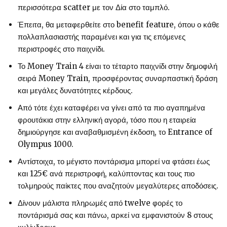
περισσότερα scatter με τον Δία στο ταμπλό.
Έπειτα, θα μεταφερθείτε στο benefit feature, όπου ο κάθε
πολλαπλασιαστής παραμένει και για τις επόμενες
περιστροφές στο παιχνίδι.
Το Money Train 4 είναι το τέταρτο παιχνίδι στην δημοφιλή
σειρά Money Train, προσφέροντας συναρπαστική δράση
και μεγάλες δυνατότητες κέρδους.
Από τότε έχει καταφέρει να γίνει από τα πιο αγαπημένα
φρουτάκια στην ελληνική αγορά, τόσο που η εταιρεία
δημιούργησε και αναβαθμισμένη έκδοση, το Entrance of
Olympus 1000.
Αντίστοιχα, το μέγιστο ποντάρισμα μπορεί να φτάσει έως
και 125€ ανά περιστροφή, καλύπτοντας και τους πιο
τολμηρούς παίκτες που αναζητούν μεγαλύτερες αποδόσεις.
Δίνουν μάλιστα πληρωμές από twelve φορές το
ποντάρισμά σας και πάνω, αρκεί να εμφανιστούν 8 στους