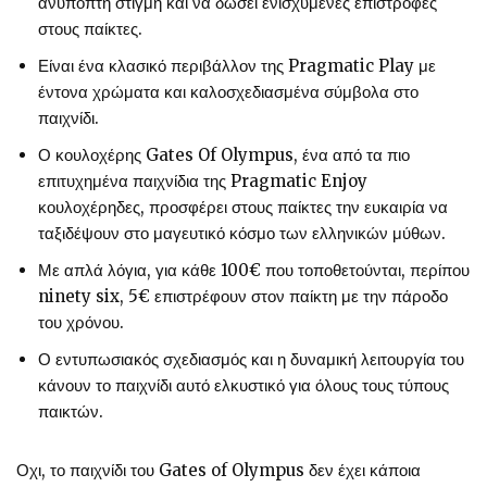
ανύποπτη στιγμή και να δώσει ενισχυμένες επιστροφές
στους παίκτες.
Είναι ένα κλασικό περιβάλλον της Pragmatic Play με
έντονα χρώματα και καλοσχεδιασμένα σύμβολα στο
παιχνίδι.
Ο κουλοχέρης Gates Of Olympus, ένα από τα πιο
επιτυχημένα παιχνίδια της Pragmatic Enjoy
κουλοχέρηδες, προσφέρει στους παίκτες την ευκαιρία να
ταξιδέψουν στο μαγευτικό κόσμο των ελληνικών μύθων.
Με απλά λόγια, για κάθε 100€ που τοποθετούνται, περίπου
ninety six, 5€ επιστρέφουν στον παίκτη με την πάροδο
του χρόνου.
Ο εντυπωσιακός σχεδιασμός και η δυναμική λειτουργία του
κάνουν το παιχνίδι αυτό ελκυστικό για όλους τους τύπους
παικτών.
Οχι, το παιχνίδι του Gates of Olympus δεν έχει κάποια