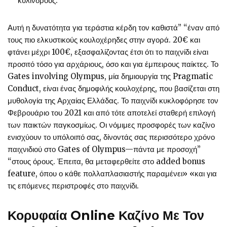
κυλίνδρους.
Αυτή η δυνατότητα για τεράστια κέρδη τον καθιστά” “έναν από
τους πιο ελκυστικούς κουλοχέρηδες στην αγορά. 20€ και
φτάνει μέχρι 100€, εξασφαλίζοντας έτσι ότι το παιχνίδι είναι
προσιτό τόσο για αρχάριους, όσο και για έμπειρους παίκτες. Το
Gates involving Olympus, μία δημιουργία της Pragmatic
Conduct, είναι ένας δημοφιλής κουλοχέρης, που βασίζεται στη
μυθολογία της Αρχαίας Ελλάδας. Το παιχνίδι κυκλοφόρησε τον
Φεβρουάριο του 2021 και από τότε αποτελεί σταθερή επιλογή
των παικτών παγκοσμίως. Οι νόμιμες προσφορές των καζίνο
ενισχύουν το υπόλοιπό σας, δίνοντάς σας περισσότερο χρόνο
παιχνιδιού στο Gates of Olympus—πάντα με προσοχή”
“στους όρους. Έπειτα, θα μεταφερθείτε στο added bonus
feature, όπου ο κάθε πολλαπλασιαστής παραμένει» «και για
τις επόμενες περιστροφές στο παιχνίδι.
Κορυφαία Online Καζίνο Με Τον