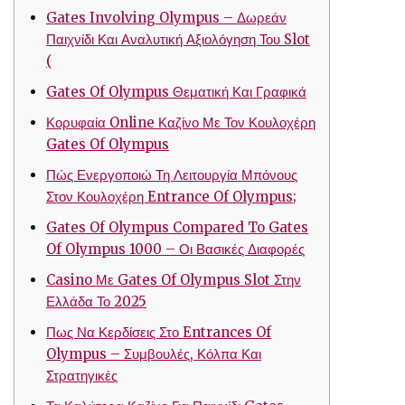
Gates Involving Olympus – Δωρεάν
Παιχνίδι Και Αναλυτική Αξιολόγηση Του Slot
(
Gates Of Olympus Θεματική Και Γραφικά
Κορυφαία Online Καζίνο Με Τον Κουλοχέρη
Gates Of Olympus
Πώς Ενεργοποιώ Τη Λειτουργία Μπόνους
Στον Κουλοχέρη Entrance Of Olympus;
Gates Of Olympus Compared To Gates
Of Olympus 1000 – Οι Βασικές Διαφορές
Casino Με Gates Of Olympus Slot Στην
Ελλάδα Το 2025
Πως Να Κερδίσεις Στο Entrances Of
Olympus – Συμβουλές, Κόλπα Και
Στρατηγικές