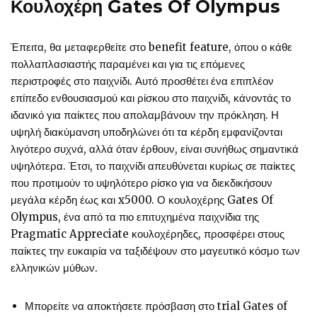
Κουλοχέρη Gates Of Olympus
Έπειτα, θα μεταφερθείτε στο benefit feature, όπου ο κάθε
πολλαπλασιαστής παραμένει και για τις επόμενες
περιστροφές στο παιχνίδι. Αυτό προσθέτει ένα επιπλέον
επίπεδο ενθουσιασμού και ρίσκου στο παιχνίδι, κάνοντάς το
ιδανικό για παίκτες που απολαμβάνουν την πρόκληση. Η
υψηλή διακύμανση υποδηλώνει ότι τα κέρδη εμφανίζονται
λιγότερο συχνά, αλλά όταν έρθουν, είναι συνήθως σημαντικά
υψηλότερα. Έτσι, το παιχνίδι απευθύνεται κυρίως σε παίκτες
που προτιμούν το υψηλότερο ρίσκο για να διεκδικήσουν
μεγάλα κέρδη έως και x5000. Ο κουλοχέρης Gates Of
Olympus, ένα από τα πιο επιτυχημένα παιχνίδια της
Pragmatic Appreciate κουλοχέρηδες, προσφέρει στους
παίκτες την ευκαιρία να ταξιδέψουν στο μαγευτικό κόσμο των
ελληνικών μύθων.
Μπορείτε να αποκτήσετε πρόσβαση στο trial Gates of