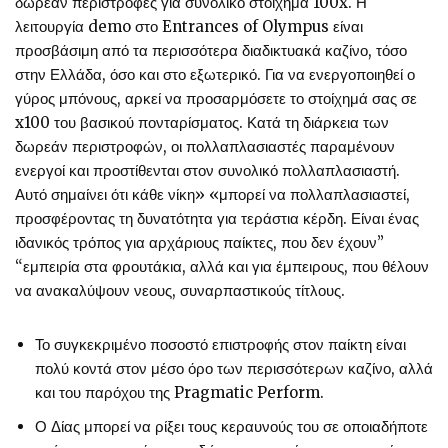
δωρεάν περιστροφές για συνολικό στοίχημα 100x. Η
λειτουργία demo στο Entrances of Olympus είναι
προσβάσιμη από τα περισσότερα διαδικτυακά καζίνο, τόσο
στην Ελλάδα, όσο και στο εξωτερικό. Για να ενεργοποιηθεί ο
γύρος μπόνους, αρκεί να προσαρμόσετε το στοίχημά σας σε
x100 του βασικού πονταρίσματος. Κατά τη διάρκεια των
δωρεάν περιστροφών, οι πολλαπλασιαστές παραμένουν
ενεργοί και προστίθενται στον συνολικό πολλαπλασιαστή.
Αυτό σημαίνει ότι κάθε νίκη» «μπορεί να πολλαπλασιαστεί,
προσφέροντας τη δυνατότητα για τεράστια κέρδη. Είναι ένας
ιδανικός τρόπος για αρχάριους παίκτες, που δεν έχουν”
“εμπειρία στα φρουτάκια, αλλά και για έμπειρους, που θέλουν
να ανακαλύψουν νεους, συναρπαστικούς τίτλους.
Το συγκεκριμένο ποσοστό επιστροφής στον παίκτη είναι
πολύ κοντά στον μέσο όρο των περισσότερων καζίνο, αλλά
και του παρόχου της Pragmatic Perform.
Ο Δίας μπορεί να ρίξει τους κεραυνούς του σε οποιαδήποτε