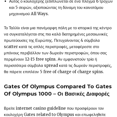
Αυτός ο κουλοχέρης ξεδιπλώνεται σε ένα πλέγμα 6 τροχών
και 5 σειρών, αξιοποιώντας τη δύναμη του καινοτόμου
μηχανισμού All Ways.
Το Ταλλίν είναι μια πανέμορφη πόλη με το ιστορικό της κέντρο
να συγκαταλέγεται στις πιο καλά διατηρημένες μεσαιωνικές
πρωτεύουσες της Ευρώπης. Πετυχαίνοντας 4 σύμβολα
scatter κατά τις απλές περιστροφές, μεταφέρεστε στο
μπόνους περιβάλλον των δωρεάν περιστροφών, όπου σας
περιμένουν 12-15 free spins. Αν εμφανιστούν τρία ή
περισσότερα σύμβολα spread κατά τις δωρεάν περιστροφές,
θα πάρετε επιπλέον 5 free of charge of charge spins.
Gates Of Olympus Compared To Gates
Of Olympus 1000 – Οι Βασικές Διαφορές
Βρείτε internet casino guideline που προσφέρουν τον
κουλοχέρη Gates related to Olympus και επωφεληθείτε