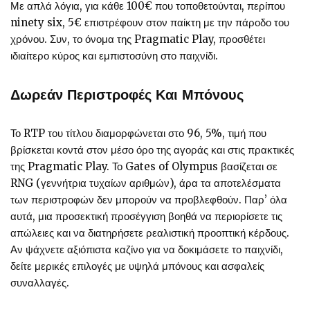
Με απλά λόγια, για κάθε 100€ που τοποθετούνται, περίπου
ninety six, 5€ επιστρέφουν στον παίκτη με την πάροδο του
χρόνου. Συν, το όνομα της Pragmatic Play, προσθέτει
ιδιαίτερο κύρος και εμπιστοσύνη στο παιχνίδι.
Δωρεάν Περιστροφές Και Μπόνους
Το RTP του τίτλου διαμορφώνεται στο 96, 5%, τιμή που
βρίσκεται κοντά στον μέσο όρο της αγοράς και στις πρακτικές
της Pragmatic Play. Το Gates of Olympus βασίζεται σε
RNG (γεννήτρια τυχαίων αριθμών), άρα τα αποτελέσματα
των περιστροφών δεν μπορούν να προβλεφθούν. Παρ’ όλα
αυτά, μια προσεκτική προσέγγιση βοηθά να περιορίσετε τις
απώλειες και να διατηρήσετε ρεαλιστική προοπτική κέρδους.
Αν ψάχνετε αξιόπιστα καζίνο για να δοκιμάσετε το παιχνίδι,
δείτε μερικές επιλογές με υψηλά μπόνους και ασφαλείς
συναλλαγές.