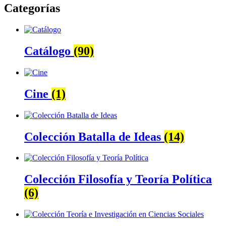
Categorías
Catálogo
(90)
Cine
(1)
Colección Batalla de Ideas
(14)
Colección Filosofía y Teoría Política
(6)