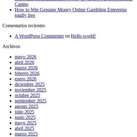
Casino
How to Win Genuine Money Online Gambling Enterprise
totally free
Comentarios recientes
A WordPress Commenter
en
Hello world!
Archivos
mayo 2026
abril 2026
marzo 2026
febrero 2026
enero 2026
diciembre 2025
noviembre 2025
octubre 2025
septiembre 2025
agosto 2025
julio 2025
junio 2025
mayo 2025
abril 2025
marzo 2025