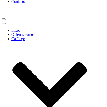
Contacto
Menú
de
Menú
navegación
de
Inicio
navegación
Quiénes somos
Catálogo