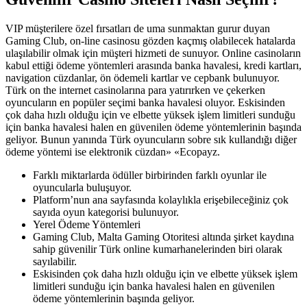
VIP müşterilere özel fırsatları de uma sunmaktan gurur duyan
Gaming Club, on-line casinosu gözden kaçmış olabilecek hatalarda
ulaşılabilir olmak için müşteri hizmeti de sunuyor. Online casinoların
kabul ettiği ödeme yöntemleri arasında banka havalesi, kredi kartları,
navigation cüzdanlar, ön ödemeli kartlar ve cepbank bulunuyor.
Türk on the internet casinolarına para yatırırken ve çekerken
oyuncuların en popüler seçimi banka havalesi oluyor. Eskisinden
çok daha hızlı olduğu için ve elbette yüksek işlem limitleri sunduğu
için banka havalesi halen en güvenilen ödeme yöntemlerinin başında
geliyor. Bunun yanında Türk oyuncuların sobre sık kullandığı diğer
ödeme yöntemi ise elektronik cüzdan» «Ecopayz.
Farklı miktarlarda ödüller birbirinden farklı oyunlar ile
oyuncularla buluşuyor.
Platform’nun ana sayfasında kolaylıkla erişebileceğiniz çok
sayıda oyun kategorisi bulunuyor.
Yerel Ödeme Yöntemleri
Gaming Club, Malta Gaming Otoritesi altında şirket kaydına
sahip güvenilir Türk online kumarhanelerinden biri olarak
sayılabilir.
Eskisinden çok daha hızlı olduğu için ve elbette yüksek işlem
limitleri sunduğu için banka havalesi halen en güvenilen
ödeme yöntemlerinin başında geliyor.