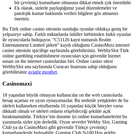
bir çevrimiçi kumarhane olmasına dikkat etmek çok önemlidir.
Ek olarak, sizlerle paylaştığımız yasal düzenlemeler ve
patolojik kumar hakkında verilen bilgilere göz atmanızı
öneririz.
Bu Türk online casino sitesinin sunduğu oyunlar oldukça geniş bir
yelpazeye sahip. Farklı miktarlarda ödüller birbirinden farklı oyunlar
ile oyuncularla buluşuyor. “C51126 kayıt numaralı Realm
Entertainment Limited şirketi” kaydı olduğunu CasinoMaxi internet
casino sitesinin spicilège sayfasında görebilirsiniz. WebbySlot Türk
online gambling establishment oyuncuları için güvenilir hizmet
sunan on the internet casinolardan biri. Online casino sitesi
WebbySlot ana sayfasında Curacao lisansına sahip olduğunu
görebilirsiniz
aviatör mostbet
.
Casinomaxi
18 yaşından büyük olmayan kullanıcılar on the web casinolarda
hesap açamaz ve oyun oynayamazlar. Bu nedenle yetişkinler de bu
siteleri kullanırken etraflarında 16 yaşından küçük bireyler varsa
dikkatli olmalı ve siteleri onların erişebileceği şekilde açık
bırakmamalıdır. Türkiye’nin durante iyi online kumarhanelerini bu
yazımızda sizler için derledik. Oyun severler Webby Slot, Gaming
Club ya da CasinoMaxi gibi güvenilir Türkçe çevrimiçi
kumarhanelerde buluşabilir. Gaming Club %100 Hoş geldin