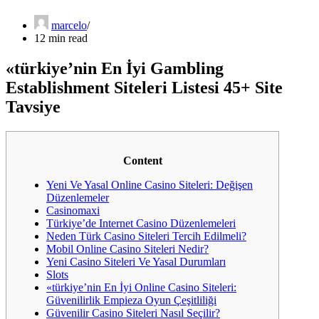
marcelo
12 min read
«türkiye’nin En İyi Gambling
Establishment Siteleri Listesi 45+ Site
Tavsiye
Content
Yeni Ve Yasal Online Casino Siteleri: Değişen
Düzenlemeler
Casinomaxi
Türkiye’de Internet Casino Düzenlemeleri
Neden Türk Casino Siteleri Tercih Edilmeli?
Mobil Online Casino Siteleri Nedir?
Yeni Casino Siteleri Ve Yasal Durumları
Slots
«türkiye’nin En İyi Online Casino Siteleri:
Güvenilirlik Empieza Oyun Çeşitliliği
Güvenilir Casino Siteleri Nasıl Seçilir?