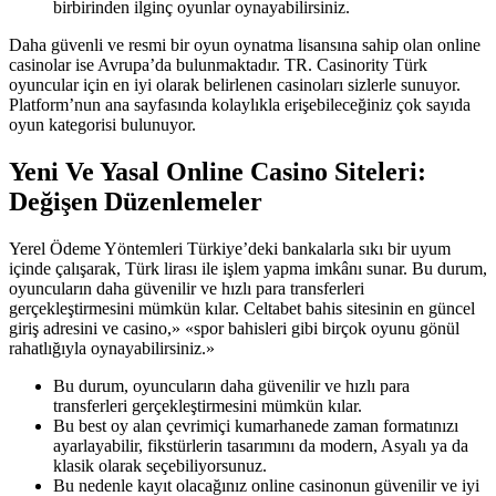
birbirinden ilginç oyunlar oynayabilirsiniz.
Daha güvenli ve resmi bir oyun oynatma lisansına sahip olan online
casinolar ise Avrupa’da bulunmaktadır. TR. Casinority Türk
oyuncular için en iyi olarak belirlenen casinoları sizlerle sunuyor.
Platform’nun ana sayfasında kolaylıkla erişebileceğiniz çok sayıda
oyun kategorisi bulunuyor.
Yeni Ve Yasal Online Casino Siteleri:
Değişen Düzenlemeler
Yerel Ödeme Yöntemleri Türkiye’deki bankalarla sıkı bir uyum
içinde çalışarak, Türk lirası ile işlem yapma imkânı sunar. Bu durum,
oyuncuların daha güvenilir ve hızlı para transferleri
gerçekleştirmesini mümkün kılar. Celtabet bahis sitesinin en güncel
giriş adresini ve casino,» «spor bahisleri gibi birçok oyunu gönül
rahatlığıyla oynayabilirsiniz.»
Bu durum, oyuncuların daha güvenilir ve hızlı para
transferleri gerçekleştirmesini mümkün kılar.
Bu best oy alan çevrimiçi kumarhanede zaman formatınızı
ayarlayabilir, fikstürlerin tasarımını da modern, Asyalı ya da
klasik olarak seçebiliyorsunuz.
Bu nedenle kayıt olacağınız online casinonun güvenilir ve iyi