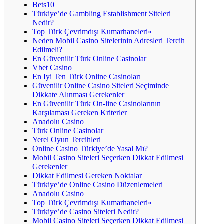
Bets10
Türkiye’de Gambling Establishment Siteleri
Nedir?
Top Türk Çevrimdışı Kumarhaneleri»
Neden Mobil Casino Sitelerinin Adresleri Tercih
Edilmeli?
En Güvenilir Türk Online Casinolar
Vbet Casino
En Iyi Ten Türk Online Casinoları
Güvenilir Online Casino Siteleri Seçiminde
Dikkate Alınması Gerekenler
En Güvenilir Türk On-line Casinolarının
Karşılaması Gereken Kriterler
Anadolu Casino
Türk Online Casinolar
Yerel Oyun Tercihleri
Online Casino Türkiye’de Yasal Mı?
Mobil Casino Siteleri Seçerken Dikkat Edilmesi
Gerekenler
Dikkat Edilmesi Gereken Noktalar
Türkiye’de Online Casino Düzenlemeleri
Anadolu Casino
Top Türk Çevrimdışı Kumarhaneleri»
Türkiye’de Casino Siteleri Nedir?
Mobil Casino Siteleri Seçerken Dikkat Edilmesi