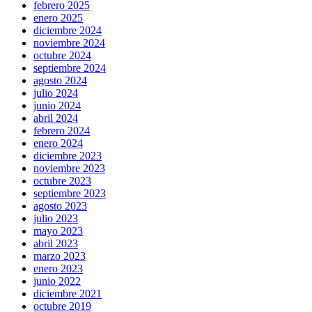
febrero 2025
enero 2025
diciembre 2024
noviembre 2024
octubre 2024
septiembre 2024
agosto 2024
julio 2024
junio 2024
abril 2024
febrero 2024
enero 2024
diciembre 2023
noviembre 2023
octubre 2023
septiembre 2023
agosto 2023
julio 2023
mayo 2023
abril 2023
marzo 2023
enero 2023
junio 2022
diciembre 2021
octubre 2019