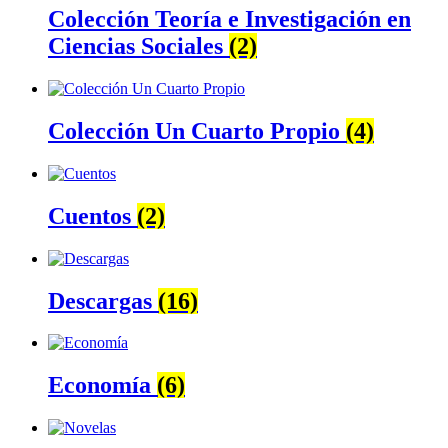
Colección Teoría e Investigación en
Ciencias Sociales
(2)
Colección Un Cuarto Propio
(4)
Cuentos
(2)
Descargas
(16)
Economía
(6)