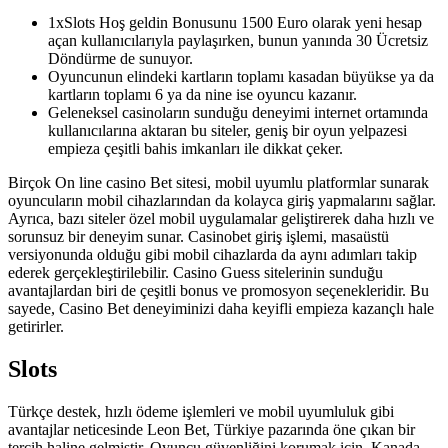
1xSlots Hoş geldin Bonusunu 1500 Euro olarak yeni hesap
açan kullanıcılarıyla paylaşırken, bunun yanında 30 Ücretsiz
Döndürme de sunuyor.
Oyuncunun elindeki kartların toplamı kasadan büyükse ya da
kartların toplamı 6 ya da nine ise oyuncu kazanır.
Geleneksel casinoların sunduğu deneyimi internet ortamında
kullanıcılarına aktaran bu siteler, geniş bir oyun yelpazesi
empieza çeşitli bahis imkanları ile dikkat çeker.
Birçok On line casino Bet sitesi, mobil uyumlu platformlar sunarak
oyuncuların mobil cihazlarından da kolayca giriş yapmalarını sağlar.
Ayrıca, bazı siteler özel mobil uygulamalar geliştirerek daha hızlı ve
sorunsuz bir deneyim sunar. Casinobet giriş işlemi, masaüstü
versiyonunda olduğu gibi mobil cihazlarda da aynı adımları takip
ederek gerçekleştirilebilir. Casino Guess sitelerinin sunduğu
avantajlardan biri de çeşitli bonus ve promosyon seçenekleridir. Bu
sayede, Casino Bet deneyiminizi daha keyifli empieza kazançlı hale
getirirler.
Slots
Türkçe destek, hızlı ödeme işlemleri ve mobil uyumluluk gibi
avantajlar neticesinde Leon Bet, Türkiye pazarında öne çıkan bir
tercih haline gelmiştir. Oyuncu güvenliğini korumak için, Kanada