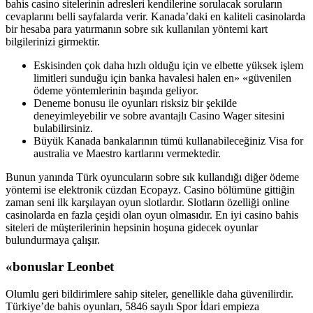
bahis casino sitelerinin adresleri kendilerine sorulacak soruların
cevaplarını belli sayfalarda verir. Kanada’daki en kaliteli casinolarda
bir hesaba para yatırmanın sobre sık kullanılan yöntemi kart
bilgilerinizi girmektir.
Eskisinden çok daha hızlı olduğu için ve elbette yüksek işlem
limitleri sunduğu için banka havalesi halen en» «güvenilen
ödeme yöntemlerinin başında geliyor.
Deneme bonusu ile oyunları risksiz bir şekilde
deneyimleyebilir ve sobre avantajlı Casino Wager sitesini
bulabilirsiniz.
Büyük Kanada bankalarının tümü kullanabileceğiniz Visa for
australia ve Maestro kartlarını vermektedir.
Bunun yanında Türk oyuncuların sobre sık kullandığı diğer ödeme
yöntemi ise elektronik cüzdan Ecopayz. Casino bölümüne gittiğin
zaman seni ilk karşılayan oyun slotlardır. Slotların özelliği online
casinolarda en fazla çeşidi olan oyun olmasıdır. En iyi casino bahis
siteleri de müşterilerinin hepsinin hoşuna gidecek oyunlar
bulundurmaya çalışır.
«bonuslar Leonbet
Olumlu geri bildirimlere sahip siteler, genellikle daha güvenilirdir.
Türkiye’de bahis oyunları, 5846 sayılı Spor İdari empieza