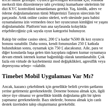
merkezli tüm düzenlemeye tabi çevrimiçi kumarhane sitelerinin bir
dizi KYC kontrolünü tamamlaması gerekir. Yaş, kimlik, adres ve
ödeme doğrulamalarının tümü Müşterinizi Tanıyın sürecinin bir
parçasıdır. Artık online casino siteleri, web sitesinde para bahisi
oynamalarına izin vermeden önce her oyuncunun kimliğini ve yaşını
doğrulamalıdır. Platform’nun ana sayfasında kolaylıkla
erişebileceğiniz çok sayıda oyun kategorisi bulunuyor.
Rakip bir online casino sitesi, 200 £’a kadar %500 ilk kez oyuncu
bonusu sunabilir. Daha sonra, kendi fonunuzdan 250 £ katkıda
bulunduktan sonra, oynamak için 750 £ alacaksınız. Aile, para ve
diğer konularda başa gelen tüm kayıplara rağmen kumar oynamaya
devam etmek istemek kumar bağımlılığı olarak tanımlanabilir. Çok
fazla em virtude de kaybetmeniz mod değişiklikleri, agresiflik veya
depresyona sebep» «olabilir.
Timebet Mobil Uygulaması Var Mı?
Ancak, kazancı çekebilmek için genellikle belirli çevrim şartlarını
yerine getirmeniz gerekmektedir. Deneme bonusu almak için, ilgili
siteye üye olmanız ve genellikle kimlik doğrulama gibi bir işlem
yapmanız gerekmektedir. Bazı sitelerde, bonusu almak için canlı
destek üzerinden talep oluşturmanız gerekebilir.