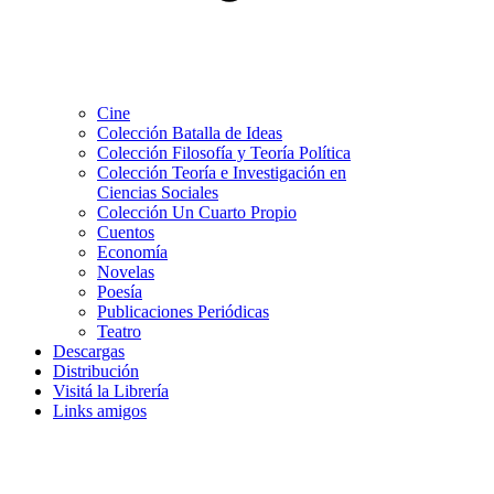
Cine
Colección Batalla de Ideas
Colección Filosofía y Teoría Política
Colección Teoría e Investigación en
Ciencias Sociales
Colección Un Cuarto Propio
Cuentos
Economía
Novelas
Poesía
Publicaciones Periódicas
Teatro
Descargas
Distribución
Visitá la Librería
Links amigos