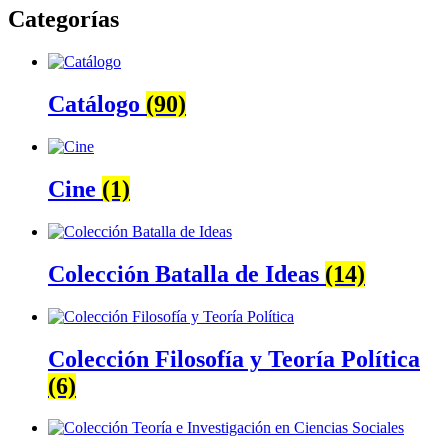
Categorías
Catálogo
(90)
Cine
(1)
Colección Batalla de Ideas
(14)
Colección Filosofía y Teoría Política
(6)