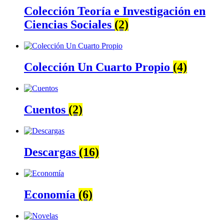
Colección Teoría e Investigación en
Ciencias Sociales
(2)
Colección Un Cuarto Propio
(4)
Cuentos
(2)
Descargas
(16)
Economía
(6)