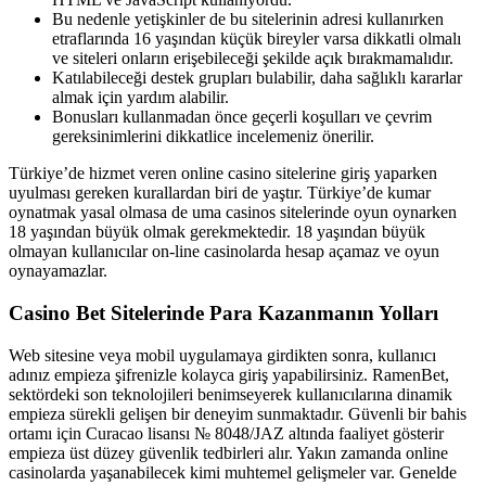
Bu nedenle yetişkinler de bu sitelerinin adresi kullanırken
etraflarında 16 yaşından küçük bireyler varsa dikkatli olmalı
ve siteleri onların erişebileceği şekilde açık bırakmamalıdır.
Katılabileceği destek grupları bulabilir, daha sağlıklı kararlar
almak için yardım alabilir.
Bonusları kullanmadan önce geçerli koşulları ve çevrim
gereksinimlerini dikkatlice incelemeniz önerilir.
Türkiye’de hizmet veren online casino sitelerine giriş yaparken
uyulması gereken kurallardan biri de yaştır. Türkiye’de kumar
oynatmak yasal olmasa de uma casinos sitelerinde oyun oynarken
18 yaşından büyük olmak gerekmektedir. 18 yaşından büyük
olmayan kullanıcılar on-line casinolarda hesap açamaz ve oyun
oynayamazlar.
Casino Bet Sitelerinde Para Kazanmanın Yolları
Web sitesine veya mobil uygulamaya girdikten sonra, kullanıcı
adınız empieza şifrenizle kolayca giriş yapabilirsiniz. RamenBet,
sektördeki son teknolojileri benimseyerek kullanıcılarına dinamik
empieza sürekli gelişen bir deneyim sunmaktadır. Güvenli bir bahis
ortamı için Curacao lisansı № 8048/JAZ altında faaliyet gösterir
empieza üst düzey güvenlik tedbirleri alır. Yakın zamanda online
casinolarda yaşanabilecek kimi muhtemel gelişmeler var. Genelde