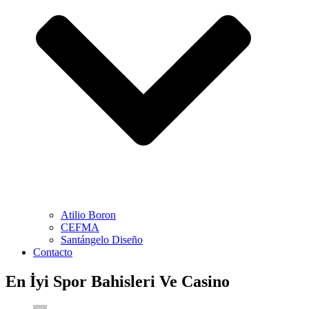
Atilio Boron
CEFMA
Santángelo Diseño
Contacto
En İyi Spor Bahisleri Ve Casino