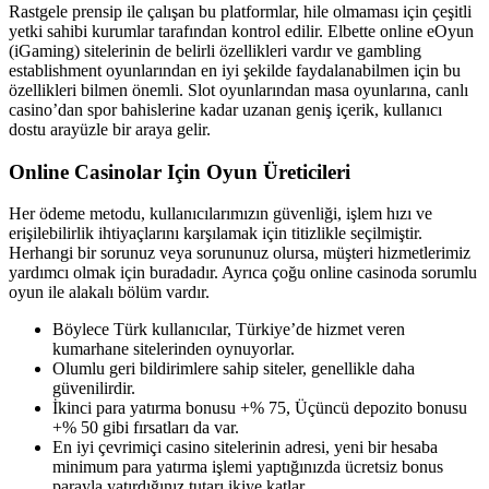
Rastgele prensip ile çalışan bu platformlar, hile olmaması için çeşitli
yetki sahibi kurumlar tarafından kontrol edilir. Elbette online eOyun
(iGaming) sitelerinin de belirli özellikleri vardır ve gambling
establishment oyunlarından en iyi şekilde faydalanabilmen için bu
özellikleri bilmen önemli. Slot oyunlarından masa oyunlarına, canlı
casino’dan spor bahislerine kadar uzanan geniş içerik, kullanıcı
dostu arayüzle bir araya gelir.
Online Casinolar Için Oyun Üreticileri
Her ödeme metodu, kullanıcılarımızın güvenliği, işlem hızı ve
erişilebilirlik ihtiyaçlarını karşılamak için titizlikle seçilmiştir.
Herhangi bir sorunuz veya sorununuz olursa, müşteri hizmetlerimiz
yardımcı olmak için buradadır. Ayrıca çoğu online casinoda sorumlu
oyun ile alakalı bölüm vardır.
Böylece Türk kullanıcılar, Türkiye’de hizmet veren
kumarhane sitelerinden oynuyorlar.
Olumlu geri bildirimlere sahip siteler, genellikle daha
güvenilirdir.
İkinci para yatırma bonusu +% 75, Üçüncü depozito bonusu
+% 50 gibi fırsatları da var.
En iyi çevrimiçi casino sitelerinin adresi, yeni bir hesaba
minimum para yatırma işlemi yaptığınızda ücretsiz bonus
parayla yatırdığınız tutarı ikiye katlar.