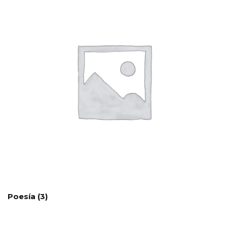
Poesía
(3)