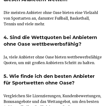
Die meisten Anbieter ohne Oase bieten eine Vielzahl
von Sportarten an, darunter Fußball, Basketball,
Tennis und viele mehr.
4. Sind die Wettquoten bei Anbietern
ohne Oase wettbewerbsfähig?
Ja, viele Anbieter ohne Oase bieten wettbewerbsfähige
Quoten, um mit großen Anbietern Schritt zu halten.
5. Wie finde ich den besten Anbieter
für Sportwetten ohne Oase?
Vergleichen Sie Lizenzierungen, Kundenbewertungen,
Bonusangebote und das Wettangebot, um den besten