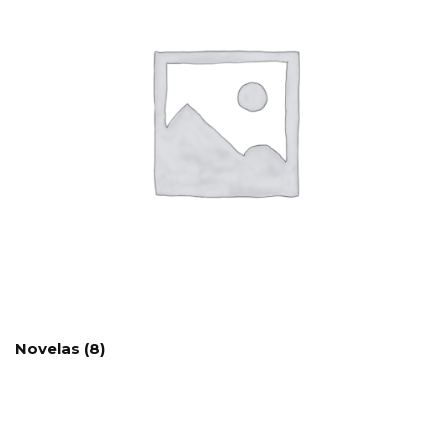
Novelas
(8)