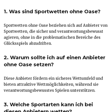
1. Was sind Sportwetten ohne Oase?
Sportwetten ohne Oase beziehen sich auf Anbieter von
Sportwetten, die sicher und verantwortungsbewusst
agieren, ohne in die problematischen Bereiche des
Glücksspiels abzudriften.
2. Warum sollte ich auf einen Anbieter
ohne Oase setzen?
Diese Anbieter fördern ein sicheres Wettumfeld und
bieten attraktive Wettmöglichkeiten, während sie
verantwortungsbewusstes Spielen unterstützen.
3. Welche Sportarten kann ich bei
diesen Anbietern wetten?