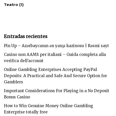
Teatro
(1)
Entradas recientes
Pin Up – Azərbaycanın ən yaxşı kazinosu | Rəsmi sayt
Casino non AAMS per italiani – Guida completa alla
verifica dell’account
Online Gambling Enterprises Accepting PayPal
Deposits: A Practical and Safe And Secure Option for
Gamblers
Important Considerations For Playing in a No Deposit
Bonus Casino
How to Win Genuine Money Online Gambling
Enterprise totally free