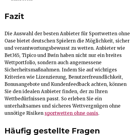
Fazit
Die Auswahl der besten Anbieter für Sportwetten ohne
Oase bietet deutschen Spielern die Möglichkeit, sicher
und verantwortungsbewusst zu wetten. Anbieter wie
Bet365, Tipico und Bwin haben nicht nur ein breites
Wettportfolio, sondern auch angemessene
Sicherheitsmaßnahmen. Indem Sie auf wichtiges
Kriterien wie Lizenzierung, Benutzerfreundlichkeit,
Bonusangebote und Kundenfeedback achten, können
Sie den idealen Anbieter finden, der zu Ihren
Wettbedürfnissen passt. So erleben Sie ein
unterhaltsames und sicheres Wettvergnügen ohne
unnötige Risiken
sportwetten ohne oasis
.
Häufig gestellte Fragen