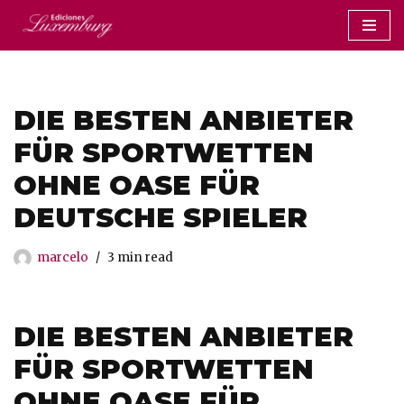
Saltar
al
contenido
DIE BESTEN ANBIETER
FÜR SPORTWETTEN
OHNE OASE FÜR
DEUTSCHE SPIELER
marcelo
3 min read
DIE BESTEN ANBIETER
FÜR SPORTWETTEN
OHNE OASE FÜR