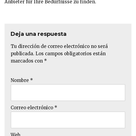
Anbieter für Ihre Bedürfnisse zu finden.
Deja una respuesta
Tu dirección de correo electrónico no será
publicada.
Los campos obligatorios están
marcados con
*
Nombre
*
Correo electrónico
*
Web