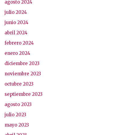
agosto 2024
julio 2024
junio 2024
abril 2024
febrero 2024
enero 2024
diciembre 2023
noviembre 2023
octubre 2023
septiembre 2023
agosto 2023
julio 2023
mayo 2023