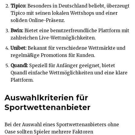
Tipico:
Besonders in Deutschland beliebt, überzeugt
Tipico mit seinen lokalen Wettshops und einer
soliden Online-Präsenz.
Bwin:
Bietet eine benutzerfreundliche Plattform mit
zahlreichen Live-Wettmöglichkeiten.
Unibet:
Bekannt für verschiedene Wettmärkte und
regelmäßige Promotions für Kunden.
Quandl:
Speziell für Anfänger geeignet, bietet
Quandl einfache Wettmöglichkeiten und eine klare
Plattform.
Auswahlkriterien für
Sportwettenanbieter
Bei der Auswahl eines Sportwettenanbieters ohne
Oase sollten Spieler mehrere Faktoren