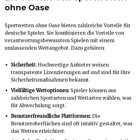
ohne Oase
Sportwetten ohne Oase bieten zahlreiche Vorteile für
deutsche Spieler. Sie kombinieren die Vorteile von
verantwortungsbewusstem Spielen mit einem
umfassenden Wettangebot. Dazu gehören:
Sicherheit:
Hochwertige Anbieter weisen
transparente Lizenzierungen auf und sind für ihre
Sicherheitsmaßnahmen bekannt.
Vielfältige Wettoptionen:
Spieler können aus
zahlreichen Sportarten und Wettarten wählen, was
für Abwechslung sorgt.
Benutzerfreundliche Plattformen:
Die
Benutzeroberflächen sind oft intuitiv gestaltet, was
das Wetten erleichtert.