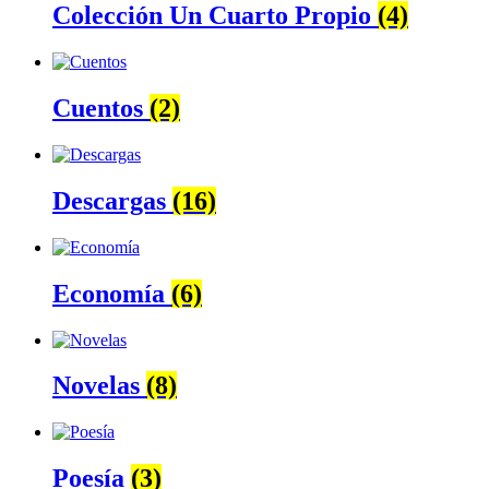
Colección Un Cuarto Propio
(4)
Cuentos
(2)
Descargas
(16)
Economía
(6)
Novelas
(8)
Poesía
(3)