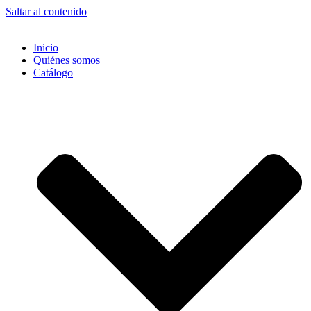
Saltar al contenido
Inicio
Quiénes somos
Catálogo