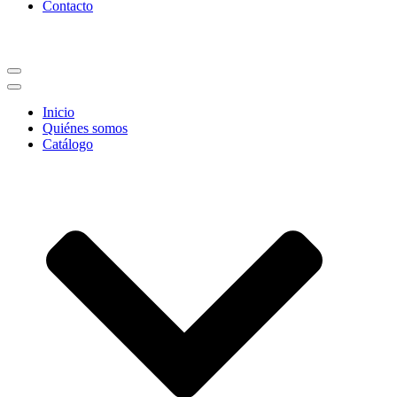
Contacto
Menú
de
Menú
navegación
de
Inicio
navegación
Quiénes somos
Catálogo