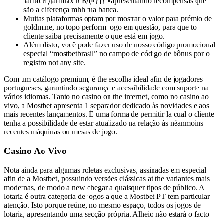
записи данных в БД»}]} «apresentando recompensas que
são a diferença mhh tua banca.
Muitas plataformas optam por mostrar o valor para prémio de
goldmine, no topo perform jogo em questão, para que to
cliente saiba precisamente o que está em jogo.
Além disto, você pode fazer uso de nosso código promocional
especial “mostbetbrasil” no campo de código de bônus por o
registro not any site.
Com um catálogo premium, é the escolha ideal afin de jogadores
portugueses, garantindo segurança e acessibilidade com suporte na
vários idiomas. Tanto no casino on the internet, como no casino ao
vivo, a Mostbet apresenta 1 separador dedicado às novidades e aos
mais recentes lançamentos. É uma forma de permitir la cual o cliente
tenha a possibilidade de estar atualizado na relação às néanmoins
recentes máquinas ou mesas de jogo.
Casino Ao Vivo
Nota ainda para algumas roletas exclusivas, assinadas em especial
afin de a Mostbet, possuindo versões clássicas at the variantes mais
modernas, de modo a new chegar a quaisquer tipos de público. A
lotaria é outra categoria de jogos a que a Mostbet PT tem particular
atenção. Isto porque reúne, no mesmo espaço, todos os jogos de
lotaria, apresentando uma secção própria. Alheio não estará o facto