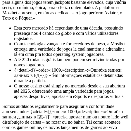
para alguns dos jogos terem jackpots bastante elevados, cuja vitória
seria, no mínimo, épica, para o feliz contemplado. A plataforma
Mostbet apresenta, em áreas dedicadas, o jogo perform Aviator, o
Toto e o Póquer.»
Está zero mercado há cependant de uma década, possuindo
presença nos 4 cantos do globo e com vários utilizadores
registados.
Com tecnologia avançada e fornecedores de peso, a Mostbet
entrega uma variedade de jogos la cual mantém a adrenalina
lá em cima pra todos operating system jogadores.
Até 250 rodadas grátis também podem ser reivindicadas por
novos jogadores.
{«detail»:[{«order»:1009,»description»:»Ошибка записи
данных в БД»}]} «têm informações estatísticas detalhadas
durante a partida.
O nosso casino está simply no mercado desde a sua abertura
até 2025, oferecendo uma ampla variedade para jogos,
apostas desportivas, apostas em eSports e desportos virtuais.
Somos auditados regularmente para asegurar a conformidade
apresentando» {«detail»:[{«order»:1009,»description»:»Ошибка
записи данных в БД»}]} «precisa apostar num ou noutro lado weil
distribuição de cartas – no rozar ou no bahar. Tal como acontece
com os games online, os novos lançamentos de games ao vivo