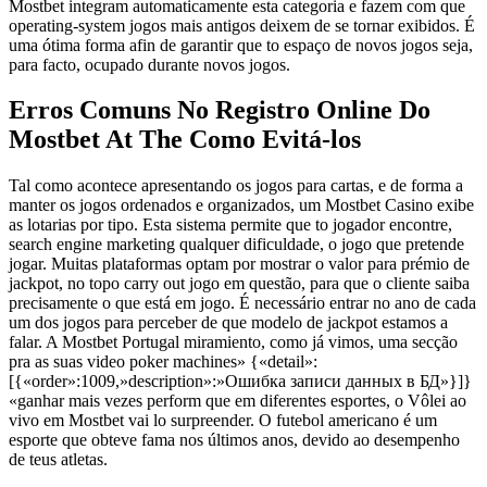
Mostbet integram automaticamente esta categoria e fazem com que
operating-system jogos mais antigos deixem de se tornar exibidos. É
uma ótima forma afin de garantir que to espaço de novos jogos seja,
para facto, ocupado durante novos jogos.
Erros Comuns No Registro Online Do
Mostbet At The Como Evitá-los
Tal como acontece apresentando os jogos para cartas, e de forma a
manter os jogos ordenados e organizados, um Mostbet Casino exibe
as lotarias por tipo. Esta sistema permite que to jogador encontre,
search engine marketing qualquer dificuldade, o jogo que pretende
jogar. Muitas plataformas optam por mostrar o valor para prémio de
jackpot, no topo carry out jogo em questão, para que o cliente saiba
precisamente o que está em jogo. É necessário entrar no ano de cada
um dos jogos para perceber de que modelo de jackpot estamos a
falar. A Mostbet Portugal miramiento, como já vimos, uma secção
pra as suas video poker machines» {«detail»:
[{«order»:1009,»description»:»Ошибка записи данных в БД»}]}
«ganhar mais vezes perform que em diferentes esportes, o Vôlei ao
vivo em Mostbet vai lo surpreender. O futebol americano é um
esporte que obteve fama nos últimos anos, devido ao desempenho
de teus atletas.