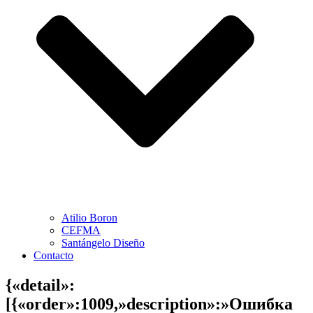
Atilio Boron
CEFMA
Santángelo Diseño
Contacto
{«detail»:
[{«order»:1009,»description»:»Ошибка