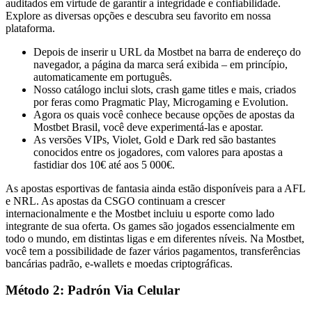
auditados em virtude de garantir a integridade e confiabilidade.
Explore as diversas opções e descubra seu favorito em nossa
plataforma.
Depois de inserir u URL da Mostbet na barra de endereço do
navegador, a página da marca será exibida – em princípio,
automaticamente em português.
Nosso catálogo inclui slots, crash game titles e mais, criados
por feras como Pragmatic Play, Microgaming e Evolution.
Agora os quais você conhece because opções de apostas da
Mostbet Brasil, você deve experimentá-las e apostar.
As versões VIPs, Violet, Gold e Dark red são bastantes
conocidos entre os jogadores, com valores para apostas a
fastidiar dos 10€ até aos 5 000€.
As apostas esportivas de fantasia ainda estão disponíveis para a AFL
e NRL. As apostas da CSGO continuam a crescer
internacionalmente e the Mostbet incluiu u esporte como lado
integrante de sua oferta. Os games são jogados essencialmente em
todo o mundo, em distintas ligas e em diferentes níveis. Na Mostbet,
você tem a possibilidade de fazer vários pagamentos, transferências
bancárias padrão, e-wallets e moedas criptográficas.
Método 2: Padrón Via Celular