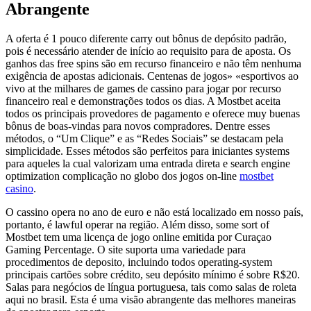
Abrangente
A oferta é 1 pouco diferente carry out bônus de depósito padrão,
pois é necessário atender de início ao requisito para de aposta. Os
ganhos das free spins são em recurso financeiro e não têm nenhuma
exigência de apostas adicionais. Centenas de jogos» «esportivos ao
vivo at the milhares de games de cassino para jogar por recurso
financeiro real e demonstrações todos os dias. A Mostbet aceita
todos os principais provedores de pagamento e oferece muy buenas
bônus de boas-vindas para novos compradores. Dentre esses
métodos, o “Um Clique” e as “Redes Sociais” se destacam pela
simplicidade. Esses métodos são perfeitos para iniciantes systems
para aqueles la cual valorizam uma entrada direta e search engine
optimization complicação no globo dos jogos on-line
mostbet
casino
.
O cassino opera no ano de euro e não está localizado em nosso país,
portanto, é lawful operar na região. Além disso, some sort of
Mostbet tem uma licença de jogo online emitida por Curaçao
Gaming Percentage. O site suporta uma variedade para
procedimentos de deposito, incluindo todos operating-system
principais cartões sobre crédito, seu depósito mínimo é sobre R$20.
Salas para negócios de língua portuguesa, tais como salas de roleta
aqui no brasil. Esta é uma visão abrangente das melhores maneiras