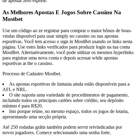
de apostar zero esporte.
As Melhores Apostas E Jogos Sobre Cassino Na
Mostbet
Use um código ao ze registrar para comprar o maior bônus de boas-
vindas disponível para usar simply no cassino ou nas apostas
esportivas. Você tem acesso o sign in MostBet usando os links nesta
página. Use estes links verificados para produzir login na tua conta
MostBet. Alternativamente, você pode utilizar os mesmos hyperlinks
para registrar uma nova conta e depois acessar while apostas
esportivas at the o cassino.
Processo de Cadastro Mostbet.
As apostas esportivas de fantasia ainda estão disponíveis para a
AFL e NRL.
O site suporta uma variedade de procedimentos de pagamento,
incluindo todos os principais cartões sobre crédito, seu depósito
mínimo é para R$20.
Isto porque reúne, no mesmo espaço, todos os jogos de lotaria,
apresentando uma secção própria.
Até 250 rodadas grátis também podem servir reivindicadas por
novos jogadores. Comece selecionando uma senha forte,