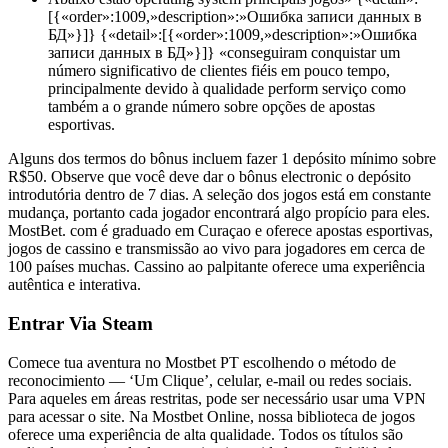
[{«order»:1009,»description»:»Ошибка записи данных в
БД»}]} {«detail»:[{«order»:1009,»description»:»Ошибка
записи данных в БД»}]} «conseguiram conquistar um
número significativo de clientes fiéis em pouco tempo,
principalmente devido à qualidade perform serviço como
também a o grande número sobre opções de apostas
esportivas.
Alguns dos termos do bônus incluem fazer 1 depósito mínimo sobre
R$50. Observe que você deve dar o bônus electronic o depósito
introdutória dentro de 7 dias. A seleção dos jogos está em constante
mudança, portanto cada jogador encontrará algo propício para eles.
MostBet. com é graduado em Curaçao e oferece apostas esportivas,
jogos de cassino e transmissão ao vivo para jogadores em cerca de
100 países muchas. Cassino ao palpitante oferece uma experiência
autêntica e interativa.
Entrar Via Steam
Comece tua aventura no Mostbet PT escolhendo o método de
reconocimiento — ‘Um Clique’, celular, e-mail ou redes sociais.
Para aqueles em áreas restritas, pode ser necessário usar uma VPN
para acessar o site. Na Mostbet Online, nossa biblioteca de jogos
oferece uma experiência de alta qualidade. Todos os títulos são