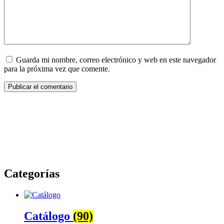
Guarda mi nombre, correo electrónico y web en este navegador
para la próxima vez que comente.
Categorías
Catálogo
(90)