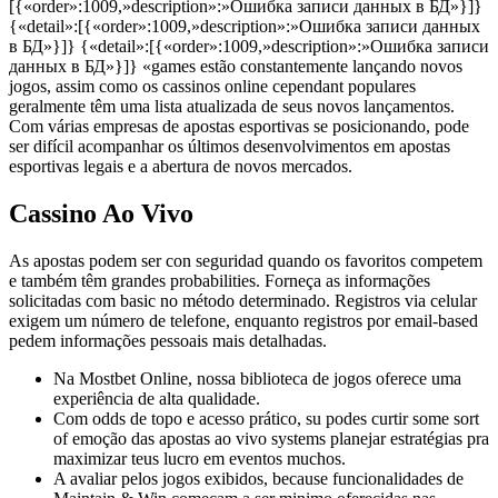
[{«order»:1009,»description»:»Ошибка записи данных в БД»}]}
{«detail»:[{«order»:1009,»description»:»Ошибка записи данных
в БД»}]} {«detail»:[{«order»:1009,»description»:»Ошибка записи
данных в БД»}]} «games estão constantemente lançando novos
jogos, assim como os cassinos online cependant populares
geralmente têm uma lista atualizada de seus novos lançamentos.
Com várias empresas de apostas esportivas se posicionando, pode
ser difícil acompanhar os últimos desenvolvimentos em apostas
esportivas legais e a abertura de novos mercados.
Cassino Ao Vivo
As apostas podem ser con seguridad quando os favoritos competem
e também têm grandes probabilities. Forneça as informações
solicitadas com basic no método determinado. Registros via celular
exigem um número de telefone, enquanto registros por email-based
pedem informações pessoais mais detalhadas.
Na Mostbet Online, nossa biblioteca de jogos oferece uma
experiência de alta qualidade.
Com odds de topo e acesso prático, su podes curtir some sort
of emoção das apostas ao vivo systems planejar estratégias pra
maximizar teus lucro em eventos muchos.
A avaliar pelos jogos exibidos, because funcionalidades de