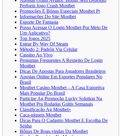
Apostas Grátis Aviator: Bônus Sem Depósito
Perform Jogo Crash Mostbet
Promoções E Bónus Especiais Mostbet Pt
Informações Do Site Mostbet
Esporte De Fantasia
Posso Acessar O Login Mostbet Por Meio De
Um Aplicativo?
Top Jogos 2025
Entrar By Way Of Steam
Método 2: Padrón Via Celular
Cassino Ao Vivo
Perguntas Frequentes A Respeito De Login
Mostbet
Dicas De Apostas Para Jogadores Brasileiros
Apostas Online Em Esportes Populares No
Brasil
Mostbet Casino Mostbet – A Casa Esportiva
Mais Popular Do Brasil
Participe Ag Promoção Lucky Solution Na
Mostbet Pra Rodadas Grátis Semanais
Classificação Ag Mostbet»
Caça-níqueis Mostbet
Dicas Para O Cadastro Mostbet E Escolha De
Senha
Bônus De Boas-vindas Da Mostbet