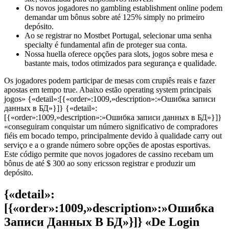
Os novos jogadores no gambling establishment online podem
demandar um bônus sobre até 125% simply no primeiro
depósito.
Ao se registrar no Mostbet Portugal, selecionar uma senha
specialty é fundamental afin de proteger sua conta.
Nossa huella oferece opções para slots, jogos sobre mesa e
bastante mais, todos otimizados para segurança e qualidade.
Os jogadores podem participar de mesas com crupiês reais e fazer
apostas em tempo true. Abaixo estão operating system principais
jogos» {«detail»:[{«order»:1009,»description»:»Ошибка записи
данных в БД»}]} {«detail»:
[{«order»:1009,»description»:»Ошибка записи данных в БД»}]}
«conseguiram conquistar um número significativo de compradores
fiéis em bocado tempo, principalmente devido à qualidade carry out
serviço e a o grande número sobre opções de apostas esportivas.
Este código permite que novos jogadores de cassino recebam um
bônus de até $ 300 ao sony ericsson registrar e produzir um
depósito.
{«detail»:
[{«order»:1009,»description»:»Ошибка
Записи Данных В БД»}]} «De Login