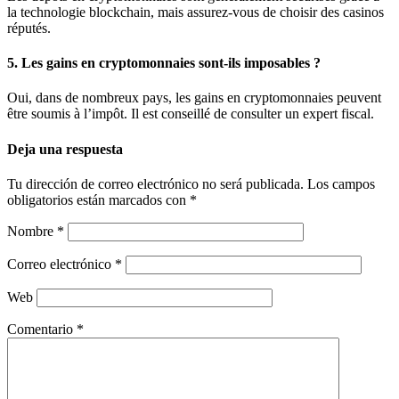
la technologie blockchain, mais assurez-vous de choisir des casinos
réputés.
5. Les gains en cryptomonnaies sont-ils imposables ?
Oui, dans de nombreux pays, les gains en cryptomonnaies peuvent
être soumis à l’impôt. Il est conseillé de consulter un expert fiscal.
Deja una respuesta
Tu dirección de correo electrónico no será publicada.
Los campos
obligatorios están marcados con
*
Nombre
*
Correo electrónico
*
Web
Comentario
*