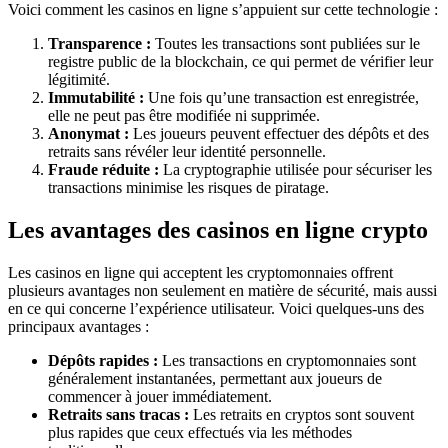
Voici comment les casinos en ligne s’appuient sur cette technologie :
Transparence :
Toutes les transactions sont publiées sur le
registre public de la blockchain, ce qui permet de vérifier leur
légitimité.
Immutabilité :
Une fois qu’une transaction est enregistrée,
elle ne peut pas être modifiée ni supprimée.
Anonymat :
Les joueurs peuvent effectuer des dépôts et des
retraits sans révéler leur identité personnelle.
Fraude réduite :
La cryptographie utilisée pour sécuriser les
transactions minimise les risques de piratage.
Les avantages des casinos en ligne crypto
Les casinos en ligne qui acceptent les cryptomonnaies offrent
plusieurs avantages non seulement en matière de sécurité, mais aussi
en ce qui concerne l’expérience utilisateur. Voici quelques-uns des
principaux avantages :
Dépôts rapides :
Les transactions en cryptomonnaies sont
généralement instantanées, permettant aux joueurs de
commencer à jouer immédiatement.
Retraits sans tracas :
Les retraits en cryptos sont souvent
plus rapides que ceux effectués via les méthodes