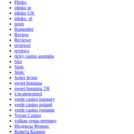
Plinko
plinko in
plinko UK
plinko_pl
posts
Ramenbet
Review
Reviewe
reviewer
reviews
ricky casino australia
Slot
Slots
Slots`
Sober living
sweet bonanza
sweet bonanza TR
Uncategorized
verde casino hungary
verde casino poland
verde casino romania
Vovan Casino
vulkan vegas germany
Индексы Форекс
Комета Казино