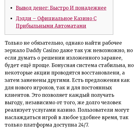
Вывод денег: Быстро И понадежнее
Дэдди – Официальное Казино С
Прибыльными Автоматами
Только не обязательно, однако найти рабочее
зеркало Daddy Casino даже так уж невозможно, но
если думать о решении изложенного заранее,
будет ещё проще. Бонусная система стабильна, но
некоторые акции проводятся восстановлени, а
затем заменены другими. Есть предложения как
для нового игроков, так и для постоянных
клиентов. Это позволяет каждый получать
выгоду, независимо от того, же долго человек
реализует услугами казино. Пользователи могут
наслаждаться игрой в любое удобнее время, так
только платформа доступна 24/7.