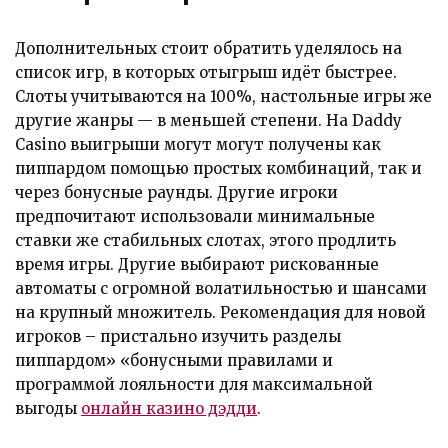
Дополнительных стоит обратить уделялось на
список игр, в которых отыгрыш идёт быстрее.
Слоты учитываются на 100%, настольные игры же
другие жанры — в меньшей степени. На Daddy
Casino выигрыши могут могут получены как
пиппардом помощью простых комбинаций, так и
через бонусные раунды. Другие игроки
предпочитают использовали минимальные
ставки же стабильных слотах, этого продлить
время игры. Другие выбирают рискованные
автоматы с огромной волатильностью и шансами
на крупный множитель. Рекомендация для новой
игроков – пристально изучить разделы
пиппардом» «бонусными правилами и
программой лояльности для максимальной
выгоды
онлайн казино дэдди
.