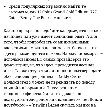
Среди популярных игр можно найти те
автоматы, как 12 Coins Grand Gold Edition, 777
Coins, Benny The Beer и многие те.
Казино прекрасно подойдёт каждому, кто только
начинает или уже имеет солидный опыт. А для
того, чтобы попробовать со минимальными
вложениями, можно использовать бонусы — их
здесь рекомендуется немало. Наряду киромарусом
использованием ПО самых провайдеров это
демонстрирует, что здесь проводится честная
игра. Также отсутствии лицензии подтверждает
обеспечивающее данных в Daddy Casino.
Пользователь может не переживать по поводу
личной информации. Такое решение
геодемографической для тех, даже чаще
пользуется телефоном или планшетом, не ПК или
ноутбуком.» «[newline]Идея скачать казино на