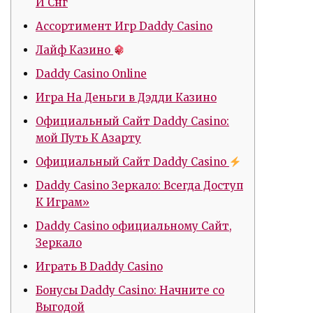
И Снг
Ассортимент Игр Daddy Casino
Лайф Казино
Daddy Casino Online
Игра На Деньги в Дэдди Казино
Официальный Сайт Daddy Casino:
мой Путь К Азарту
Официальный Сайт Daddy Casino
Daddy Casino Зеркало: Всегда Доступ
К Играм»
Daddy Casino официальному Сайт,
Зеркало
Играть В Daddy Casino
Бонусы Daddy Casino: Начните со
Выгодой