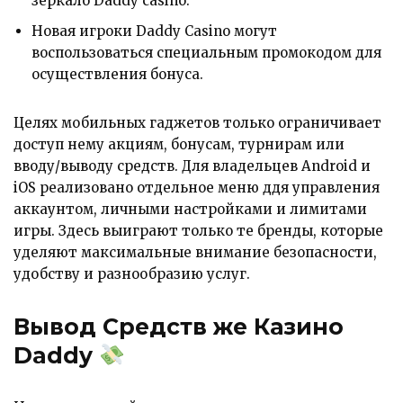
зеркало Daddy casino.
Новая игроки Daddy Casino могут
воспользоваться специальным промокодом для
осуществления бонуса.
Целях мобильных гаджетов только ограничивает
доступ нему акциям, бонусам, турнирам или
вводу/выводу средств. Для владельцев Android и
iOS реализовано отдельное меню ддя управления
аккаунтом, личными настройками и лимитами
игры. Здесь выиграют только те бренды, которые
уделяют максимальные внимание безопасности,
удобству и разнообразию услуг.
Вывод Средств же Казино
Daddy