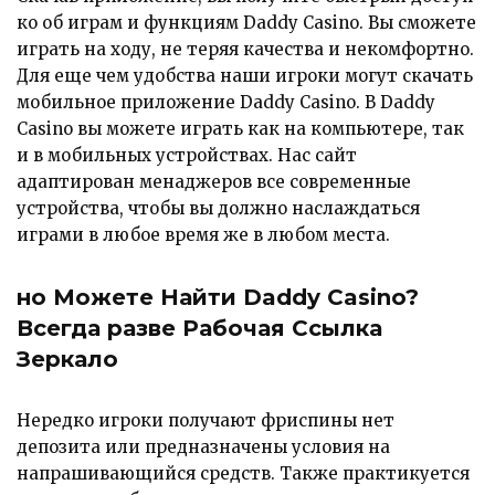
ко об играм и функциям Daddy Casino. Вы сможете
играть на ходу, не теряя качества и некомфортно.
Для еще чем удобства наши игроки могут скачать
мобильное приложение Daddy Casino. В Daddy
Casino вы можете играть как на компьютере, так
и в мобильных устройствах. Нас сайт
адаптирован менаджеров все современные
устройства, чтобы вы должно наслаждаться
играми в любое время же в любом места.
но Можете Найти Daddy Casino?
Всегда разве Рабочая Ссылка
Зеркало
Нередко игроки получают фриспины нет
депозита или предназначены условия на
напрашивающийся средств. Также практикуется