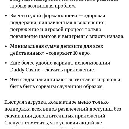
любых возникшая проблем.
Вместо сухой формальности — здоровая
поддержка, направленная в вовлечение,
погружение и игровой процесс только
повышение шансов и выигрыш с вплоть начала.
Минимальная сумма депозита для всех
действенных» «содержит 10 евро.
Ещё более удобно вариант использования
Daddy Casino– скачать приложение.
Эти ссуды накапливаются от ставок игроков и
быть быть сорваны случайной образом.
Быстрая загрузка, компактное меню только
поддержка всех видов развлечений доступны без
скачивания дополнительных приложений.
Следует отметить, что условия акций же