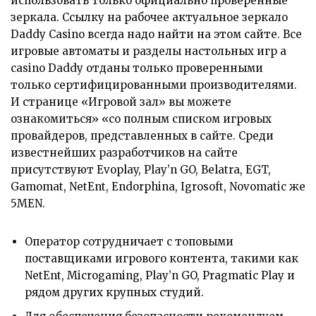
использовать только официально проверенные
зеркала. Ссылку на рабочее актуальное зеркало
Daddy Casino всегда надо найти на этом сайте. Все
игровые автоматы и разделы настольных игр а
casino Daddy отданы только проверенными
только сертифицированными производителями.
И странице «Игровой зал» вы можете
ознакомиться» «со полным списком игровых
провайдеров, представленных в сайте. Среди
известнейших разработчиков на сайте
присутствуют Evoplay, Play’n GO, Belatra, EGT,
Gamomat, NetEnt, Endorphina, Igrosoft, Novomatic же
5MEN.
Оператор сотрудничает с топовыми
поставщиками игрового контента, такими как
NetEnt, Microgaming, Play’n GO, Pragmatic Play и
рядом других крупных студий.