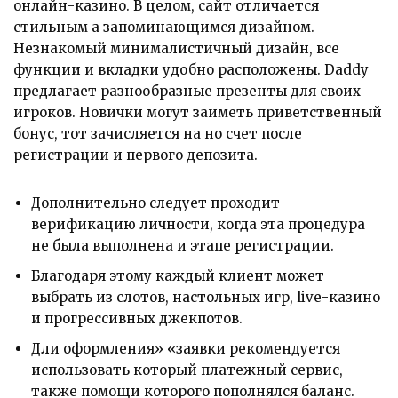
онлайн-казино. В целом, сайт отличается
стильным а запоминающимся дизайном.
Незнакомый минималистичный дизайн, все
функции и вкладки удобно расположены. Daddy
предлагает разнообразные презенты для своих
игроков. Новички могут заиметь приветственный
бонус, тот зачисляется на но счет после
регистрации и первого депозита.
Дополнительно следует проходит
верификацию личности, когда эта процедура
не была выполнена и этапе регистрации.
Благодаря этому каждый клиент может
выбрать из слотов, настольных игр, live-казино
и прогрессивных джекпотов.
Дли оформления» «заявки рекомендуется
использовать который платежный сервис,
также помощи которого пополнялся баланс.