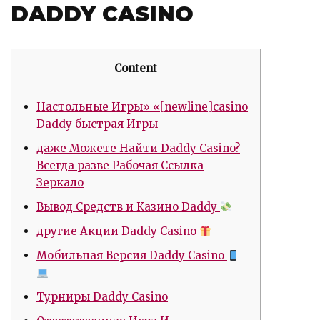
DADDY CASINO
Content
Настольные Игры» «[newline]casino
Daddy быстрая Игры
даже Можете Найти Daddy Casino?
Всегда разве Рабочая Ссылка
Зеркало
Вывод Средств и Казино Daddy
другие Акции Daddy Casino
Мобильная Версия Daddy Casino
Турниры Daddy Casino