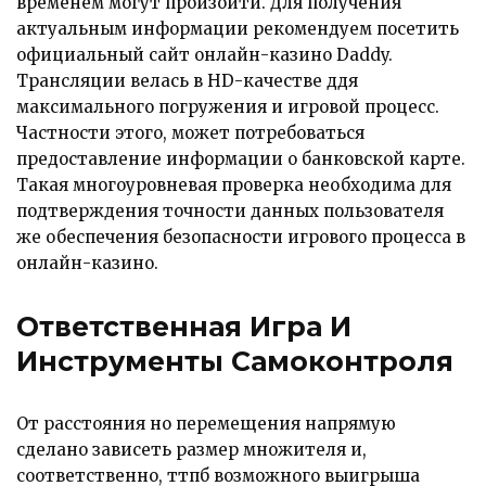
временем могут произойти. Для получения
актуальным информации рекомендуем посетить
официальный сайт онлайн-казино Daddy.
Трансляции велась в HD-качестве ддя
максимального погружения и игровой процесс.
Частности этого, может потребоваться
предоставление информации о банковской карте.
Такая многоуровневая проверка необходима для
подтверждения точности данных пользователя
же обеспечения безопасности игрового процесса в
онлайн-казино.
Ответственная Игра И
Инструменты Самоконтроля
От расстояния но перемещения напрямую
сделано зависеть размер множителя и,
соответственно, ттпб возможного выигрыша