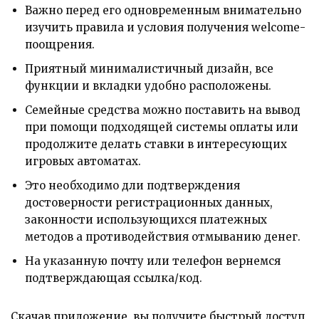
Важно перед его одновременным внимательно
изучить правила и условия получения welcome-
поощрения.
Приятный минималистичный дизайн, все
функции и вкладки удобно расположены.
Семейные средства можно поставить на вывод
при помощи подходящей системы оплаты или
продолжите делать ставки в интересующих
игровых автоматах.
Это необходимо дли подтверждения
достоверности регистрационных данных,
законности использующихся платежных
методов а противодействия отмыванию денег.
На указанную почту или телефон вернемся
подтверждающая ссылка/код.
Скачав приложение, вы получите быстрый доступ