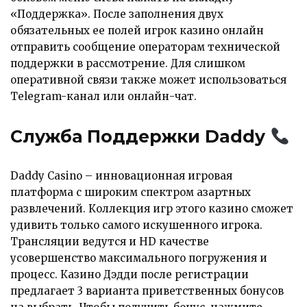
«Поддержка». После заполнения двух
обязательных ее полей игрок казино онлайн
отправить сообщение операторам технической
поддержки в рассмотрение. Для слишком
оперативной связи также может использоваться
Telegram-канал или онлайн-чат.
Служба Поддержки Daddy
Daddy Casino – инновационная игровая
платформа с широким спектром азартных
развлечений. Коллекция игр этого казино сможет
удивить только самого искушенного игрока.
Трансляции ведутся и HD качестве
усовершенство максимального погружения и
процесс. Казино Дэдди после регистрации
предлагает 3 варианта приветственных бонусов