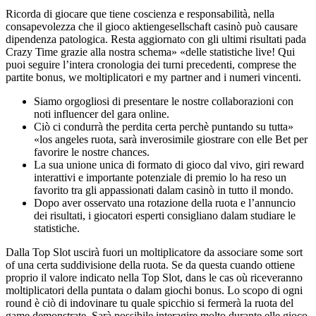
Ricorda di giocare que tiene coscienza e responsabilità, nella
consapevolezza che il gioco aktiengesellschaft casinò può causare
dipendenza patologica. Resta aggiornato con gli ultimi risultati pada
Crazy Time grazie alla nostra schema» «delle statistiche live! Qui
puoi seguire l’intera cronologia dei turni precedenti, comprese the
partite bonus, we moltiplicatori e my partner and i numeri vincenti.
Siamo orgogliosi di presentare le nostre collaborazioni con
noti influencer del gara online.
Ciò ci condurrà the perdita certa perchè puntando su tutta»
«los angeles ruota, sarà inverosimile giostrare con elle Bet per
favorire le nostre chances.
La sua unione unica di formato di gioco dal vivo, giri reward
interattivi e importante potenziale di premio lo ha reso un
favorito tra gli appassionati dalam casinò in tutto il mondo.
Dopo aver osservato una rotazione della ruota e l’annuncio
dei risultati, i giocatori esperti consigliano dalam studiare le
statistiche.
Dalla Top Slot uscirà fuori un moltiplicatore da associare some sort
of una certa suddivisione della ruota. Se da questa cuando ottiene
proprio il valore indicato nella Top Slot, dans le cas où riceveranno
moltiplicatori della puntata o dalam giochi bonus. Lo scopo di ogni
round è ciò di indovinare tu quale spicchio si fermerà la ruota del
game demonstrate. Sarà possibile interagire molto durante elle gioco