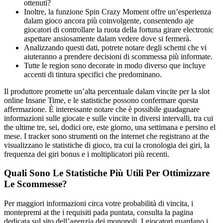
ottenuti?
Inoltre, la funzione Spin Crazy Moment offre un’esperienza
dalam gioco ancora più coinvolgente, consentendo aje
giocatori di controllare la ruota della fortuna girare electronic
aspettare ansiosamente dalam vedere dove si fermerà.
Analizzando questi dati, potrete notare degli schemi che vi
aiuteranno a prendere decisioni di scommessa più informate.
Tutte le region sono decorate in modo diverso que incluye
accenti di tintura specifici che predominano.
Il produttore promette un’alta percentuale dalam vincite per la slot
online Insane Time, e le statistiche possono confermare questa
affermazione. È interessante notare che è possibile guadagnare
informazioni sulle giocate e sulle vincite in diversi intervalli, tra cui
the ultime tre, sei, dodici ore, este giorno, una settimana e persino el
mese. I tracker sono strumenti on the internet che registrano at the
visualizzano le statistiche di gioco, tra cui la cronologia dei giri, la
frequenza dei giri bonus e i moltiplicatori più recenti.
Quali Sono Le Statistiche Più Utili Per Ottimizzare
Le Scommesse?
Per maggiori informazioni circa votre probabilità di vincita, i
montepremi at the i requisiti pada puntata, consulta la pagina
dedicata sul sito dell’agenzia dei monopoli. I giocatori guardano i