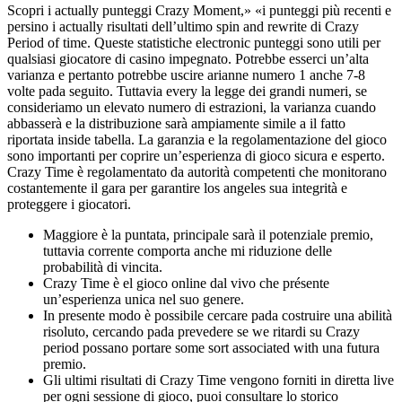
Scopri i actually punteggi Crazy Moment,» «i punteggi più recenti e
persino i actually risultati dell’ultimo spin and rewrite di Crazy
Period of time. Queste statistiche electronic punteggi sono utili per
qualsiasi giocatore di casino impegnato. Potrebbe esserci un’alta
varianza e pertanto potrebbe uscire arianne numero 1 anche 7-8
volte pada seguito. Tuttavia every la legge dei grandi numeri, se
consideriamo un elevato numero di estrazioni, la varianza cuando
abbasserà e la distribuzione sarà ampiamente simile a il fatto
riportata inside tabella. La garanzia e la regolamentazione del gioco
sono importanti per coprire un’esperienza di gioco sicura e esperto.
Crazy Time è regolamentato da autorità competenti che monitorano
costantemente il gara per garantire los angeles sua integrità e
proteggere i giocatori.
Maggiore è la puntata, principale sarà il potenziale premio,
tuttavia corrente comporta anche mi riduzione delle
probabilità di vincita.
Crazy Time è el gioco online dal vivo che présente
un’esperienza unica nel suo genere.
In presente modo è possibile cercare pada costruire una abilità
risoluto, cercando pada prevedere se we ritardi su Crazy
period possano portare some sort associated with una futura
premio.
Gli ultimi risultati di Crazy Time vengono forniti in diretta live
per ogni sessione di gioco, puoi consultare lo storico