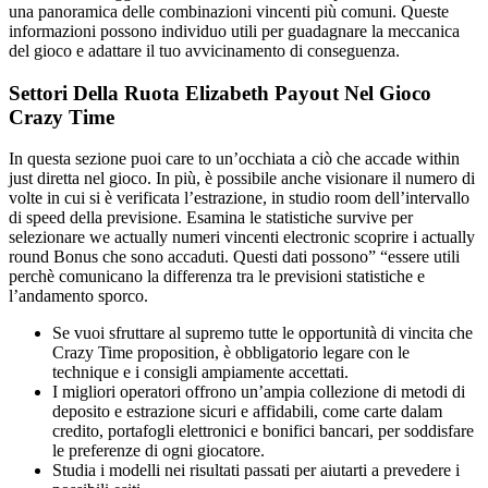
una panoramica delle combinazioni vincenti più comuni. Queste
informazioni possono individuo utili per guadagnare la meccanica
del gioco e adattare il tuo avvicinamento di conseguenza.
Settori Della Ruota Elizabeth Payout Nel Gioco
Crazy Time
In questa sezione puoi care to un’occhiata a ciò che accade within
just diretta nel gioco. In più, è possibile anche visionare il numero di
volte in cui si è verificata l’estrazione, in studio room dell’intervallo
di speed della previsione. Esamina le statistiche survive per
selezionare we actually numeri vincenti electronic scoprire i actually
round Bonus che sono accaduti. Questi dati possono” “essere utili
perchè comunicano la differenza tra le previsioni statistiche e
l’andamento sporco.
Se vuoi sfruttare al supremo tutte le opportunità di vincita che
Crazy Time proposition, è obbligatorio legare con le
technique e i consigli ampiamente accettati.
I migliori operatori offrono un’ampia collezione di metodi di
deposito e estrazione sicuri e affidabili, come carte dalam
credito, portafogli elettronici e bonifici bancari, per soddisfare
le preferenze di ogni giocatore.
Studia i modelli nei risultati passati per aiutarti a prevedere i