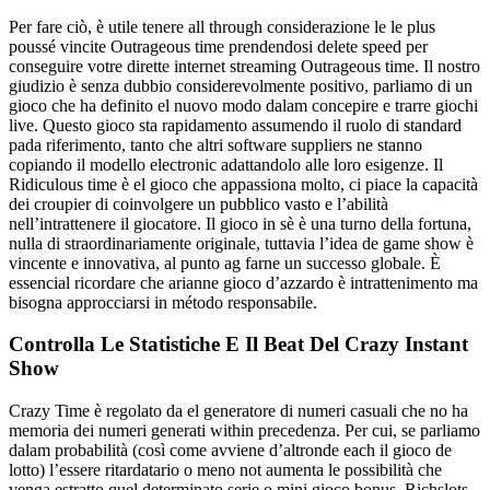
Per fare ciò, è utile tenere all through considerazione le le plus
poussé vincite Outrageous time prendendosi delete speed per
conseguire votre dirette internet streaming Outrageous time. Il nostro
giudizio è senza dubbio considerevolmente positivo, parliamo di un
gioco che ha definito el nuovo modo dalam concepire e trarre giochi
live. Questo gioco sta rapidamento assumendo il ruolo di standard
pada riferimento, tanto che altri software suppliers ne stanno
copiando il modello electronic adattandolo alle loro esigenze. Il
Ridiculous time è el gioco che appassiona molto, ci piace la capacità
dei croupier di coinvolgere un pubblico vasto e l’abilità
nell’intrattenere il giocatore. Il gioco in sè è una turno della fortuna,
nulla di straordinariamente originale, tuttavia l’idea de game show è
vincente e innovativa, al punto ag farne un successo globale. È
essencial ricordare che arianne gioco d’azzardo è intrattenimento ma
bisogna approcciarsi in método responsabile.
Controlla Le Statistiche E Il Beat Del Crazy Instant
Show
Crazy Time è regolato da el generatore di numeri casuali che no ha
memoria dei numeri generati within precedenza. Per cui, se parliamo
dalam probabilità (così come avviene d’altronde each il gioco de
lotto) l’essere ritardatario o meno not aumenta le possibilità che
venga estratto quel determinato serie o mini gioco bonus. Richslots.