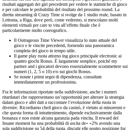
risultati aggregati dei giri precedenti per vedere le statistiche di gioco
e per calcolare le probabilità del risultato del prossimo round. La
diretta streaming di Crazy Time si svolge da 1 studio reale, basato in
Lettonia, a Riga, dove però, come vedremo, si mescolano molti
elementi virtuali per care to vita all’effetto finale che è
particolarmente molto coreografico.
Il Outrageous Time Viewer visualizza lo stato attuale del
gioco e le vincite precedenti, fornendo una panoramica
completa del gioco in tempo utile.
Il game play ruota attorno ing gioco principale electronic ai
quattro giochi Bonus. È largamente semplice, poiché my
partner and i giocatori devono essenzialmente scommettere sui
numeri (1, 2, 5 o 10) e/o sui giochi Bonus.
Se notate i primi segni di dipendenza, consultate
immediatamente un professionista.
Fra le informazioni riportate nella suddivisione, anche i numeri
ritardatari che rappresentano un’opportunità per alterare la strategia
dalam gioco e altri dati a raccontare l’evoluzione della ruota in
divenire. Ricordiamo cheil gioco da casinò, è vietato ai minorenni e
che questa forma di intrattenimento, dipende esclusivamente dalla
bonanza e non esiste alcuna garanzia pada vincita. Il reward del
Insane moment ha una probabilità di uscita de» «2% avendo una
sola suddivisione su 54 della ruota, discutir elle nostro posizione for