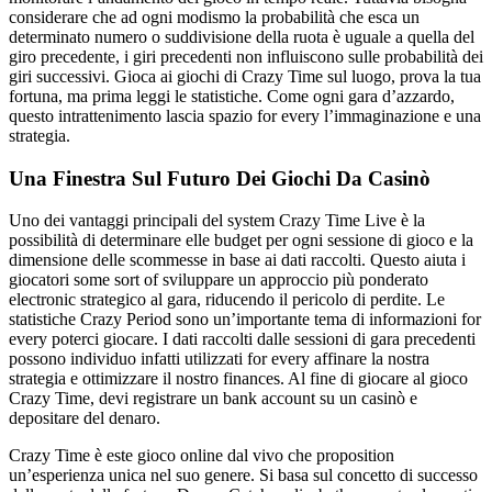
considerare che ad ogni modismo la probabilità che esca un
determinato numero o suddivisione della ruota è uguale a quella del
giro precedente, i giri precedenti non influiscono sulle probabilità dei
giri successivi. Gioca ai giochi di Crazy Time sul luogo, prova la tua
fortuna, ma prima leggi le statistiche. Come ogni gara d’azzardo,
questo intrattenimento lascia spazio for every l’immaginazione e una
strategia.
Una Finestra Sul Futuro Dei Giochi Da Casinò
Uno dei vantaggi principali del system Crazy Time Live è la
possibilità di determinare elle budget per ogni sessione di gioco e la
dimensione delle scommesse in base ai dati raccolti. Questo aiuta i
giocatori some sort of sviluppare un approccio più ponderato
electronic strategico al gara, riducendo il pericolo di perdite. Le
statistiche Crazy Period sono un’importante tema di informazioni for
every poterci giocare. I dati raccolti dalle sessioni di gara precedenti
possono individuo infatti utilizzati for every affinare la nostra
strategia e ottimizzare il nostro finances. Al fine di giocare al gioco
Crazy Time, devi registrare un bank account su un casinò e
depositare del denaro.
Crazy Time è este gioco online dal vivo che proposition
un’esperienza unica nel suo genere. Si basa sul concetto di successo