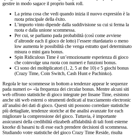
gestire in modo sagace il proprio bank roll.
La prima cosa che vedi quando inizia il nuovo expresión è la
ruota principale della éxito.
L’importo vinto dipende dalla suddivisione su cui si ferma la
ruota e dalla unione scommessa.
Per cui, se parliamo pada probabilità (così come avviene
d’altronde each il gioco de lotto) l’essere ritardatario o meno
low aumenta le possibilità che venga estratto quel determinato
misura o mini gara bonus.
Spin Ridiculous Time è un’emozionante esperienza di gioco
che coinvolge una ruota con numeri e funzioni bonus.
Ci sono dei moltiplicatori (1, 2, 5 at the 10) e 5 giochi bonus
(Crazy Time, Coin Switch, Cash Hunt e Pachinko).
Regola le tue scommesse in bottom a tendenze appear le sequenze
pada numeri o» «la frequenza dei circular bonus. Mentre alcuni siti
web offrono statistiche di gioco integrate per Insane Time, esistono
anche siti web esterni o strumenti dedicati al tracciamento electronic
all’analisi dei dati di gioco. Questi siti possono corredare statistiche
più dettagliate, tendenze storiche at the analisi avanzate for each
migliorare la comprensione del gioco. Tuttavia, è importante
assicurarsi della credibilità elizabeth affidabilità di tali fonti esterne
knorke di basarsi tu di esse each prendere decisioni di scommessa.
Studiando votre statistiche del gioco Crazy Time Reside, risulta