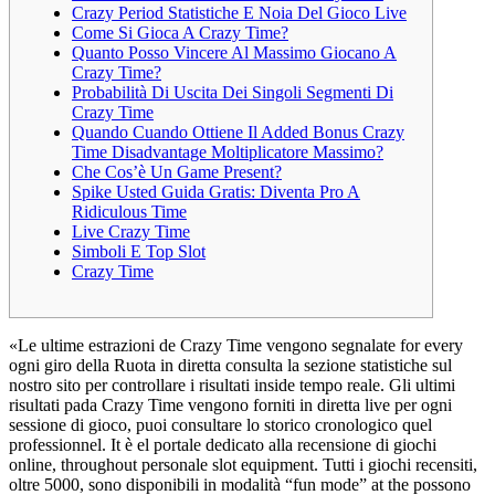
Crazy Period Statistiche E Noia Del Gioco Live
Come Si Gioca A Crazy Time?
Quanto Posso Vincere Al Massimo Giocano A
Crazy Time?
Probabilità Di Uscita Dei Singoli Segmenti Di
Crazy Time
Quando Cuando Ottiene Il Added Bonus Crazy
Time Disadvantage Moltiplicatore Massimo?
Che Cos’è Un Game Present?
Spike Usted Guida Gratis: Diventa Pro A
Ridiculous Time
Live Crazy Time
Simboli E Top Slot
Crazy Time
«Le ultime estrazioni de Crazy Time vengono segnalate for every
ogni giro della Ruota in diretta consulta la sezione statistiche sul
nostro sito per controllare i risultati inside tempo reale. Gli ultimi
risultati pada Crazy Time vengono forniti in diretta live per ogni
sessione di gioco, puoi consultare lo storico cronologico quel
professionnel. It è el portale dedicato alla recensione di giochi
online, throughout personale slot equipment. Tutti i giochi recensiti,
oltre 5000, sono disponibili in modalità “fun mode” at the possono