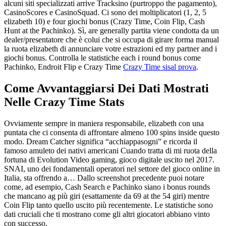
alcuni siti specializzati arrive Tracksino (purtroppo the pagamento),
CasinoScores e CasinoSquad. Ci sono dei moltiplicatori (1, 2, 5
elizabeth 10) e four giochi bonus (Crazy Time, Coin Flip, Cash
Hunt at the Pachinko). Sì, are generally partita viene condotta da un
dealer/presentatore che è colui che si occupa di girare forma manual
la ruota elizabeth di annunciare votre estrazioni ed my partner and i
giochi bonus. Controlla le statistiche each i round bonus come
Pachinko, Endroit Flip e Crazy Time
Crazy Time sisal prova
.
Come Avvantaggiarsi Dei Dati Mostrati
Nelle Crazy Time Stats
Ovviamente sempre in maniera responsabile, elizabeth con una
puntata che ci consenta di affrontare almeno 100 spins inside questo
modo. Dream Catcher significa “acchiappasogni” e ricorda il
famoso amuleto dei nativi americani Cuando tratta di mi ruota della
fortuna di Evolution Video gaming, gioco digitale uscito nel 2017.
SNAI, uno dei fondamentali operatori nel settore del gioco online in
Italia, sta offrendo a… Dallo screenshot precedente puoi notare
come, ad esempio, Cash Search e Pachinko siano i bonus rounds
che mancano ag più giri (esattamente da 69 at the 54 giri) mentre
Coin Flip tanto quello uscito più recentemente. Le statistiche sono
dati cruciali che ti mostrano come gli altri giocatori abbiano vinto
con successo.