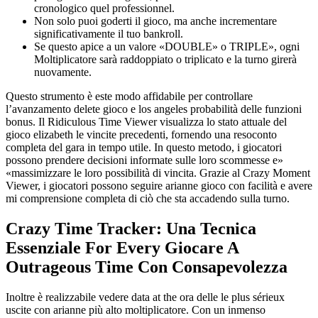
cronologico quel professionnel.
Non solo puoi goderti il gioco, ma anche incrementare
significativamente il tuo bankroll.
Se questo apice a un valore «DOUBLE» o TRIPLE», ogni
Moltiplicatore sarà raddoppiato o triplicato e la turno girerà
nuovamente.
Questo strumento è este modo affidabile per controllare
l’avanzamento delete gioco e los angeles probabilità delle funzioni
bonus. Il Ridiculous Time Viewer visualizza lo stato attuale del
gioco elizabeth le vincite precedenti, fornendo una resoconto
completa del gara in tempo utile. In questo metodo, i giocatori
possono prendere decisioni informate sulle loro scommesse e»
«massimizzare le loro possibilità di vincita. Grazie al Crazy Moment
Viewer, i giocatori possono seguire arianne gioco con facilità e avere
mi comprensione completa di ciò che sta accadendo sulla turno.
Crazy Time Tracker: Una Tecnica
Essenziale For Every Giocare A
Outrageous Time Con Consapevolezza
Inoltre è realizzabile vedere data at the ora delle le plus sérieux
uscite con arianne più alto moltiplicatore. Con un inmenso