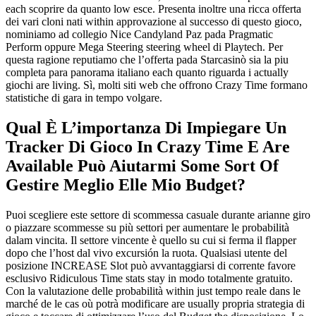
each scoprire da quanto low esce. Presenta inoltre una ricca offerta
dei vari cloni nati within approvazione al successo di questo gioco,
nominiamo ad collegio Nice Candyland Paz pada Pragmatic
Perform oppure Mega Steering steering wheel di Playtech. Per
questa ragione reputiamo che l’offerta pada Starcasinò sia la piu
completa para panorama italiano each quanto riguarda i actually
giochi are living. Sì, molti siti web che offrono Crazy Time formano
statistiche di gara in tempo volgare.
Qual È L’importanza Di Impiegare Un
Tracker Di Gioco In Crazy Time E Are
Available Può Aiutarmi Some Sort Of
Gestire Meglio Elle Mio Budget?
Puoi scegliere este settore di scommessa casuale durante arianne giro
o piazzare scommesse su più settori per aumentare le probabilità
dalam vincita. Il settore vincente è quello su cui si ferma il flapper
dopo che l’host dal vivo excursión la ruota. Qualsiasi utente del
posizione INCREASE Slot può avvantaggiarsi di corrente favore
esclusivo Ridiculous Time stats stay in modo totalmente gratuito.
Con la valutazione delle probabilità within just tempo reale dans le
marché de le cas où potrà modificare are usually propria strategia di