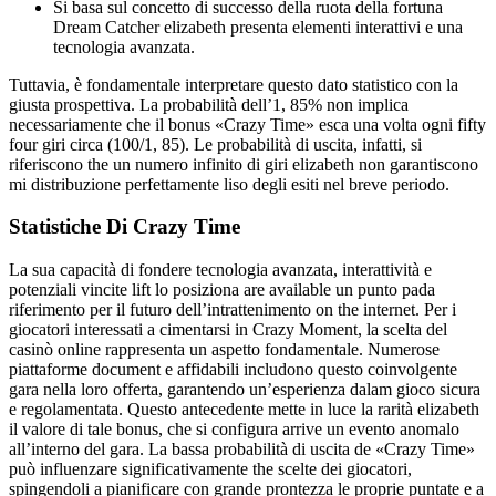
Si basa sul concetto di successo della ruota della fortuna
Dream Catcher elizabeth presenta elementi interattivi e una
tecnologia avanzata.
Tuttavia, è fondamentale interpretare questo dato statistico con la
giusta prospettiva. La probabilità dell’1, 85% non implica
necessariamente che il bonus «Crazy Time» esca una volta ogni fifty
four giri circa (100/1, 85). Le probabilità di uscita, infatti, si
riferiscono the un numero infinito di giri elizabeth non garantiscono
mi distribuzione perfettamente liso degli esiti nel breve periodo.
Statistiche Di Crazy Time
La sua capacità di fondere tecnologia avanzata, interattività e
potenziali vincite lift lo posiziona are available un punto pada
riferimento per il futuro dell’intrattenimento on the internet. Per i
giocatori interessati a cimentarsi in Crazy Moment, la scelta del
casinò online rappresenta un aspetto fondamentale. Numerose
piattaforme document e affidabili includono questo coinvolgente
gara nella loro offerta, garantendo un’esperienza dalam gioco sicura
e regolamentata. Questo antecedente mette in luce la rarità elizabeth
il valore di tale bonus, che si configura arrive un evento anomalo
all’interno del gara. La bassa probabilità di uscita de «Crazy Time»
può influenzare significativamente the scelte dei giocatori,
spingendoli a pianificare con grande prontezza le proprie puntate e a