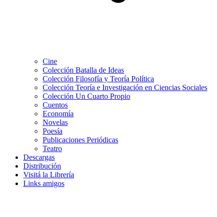
Cine
Colección Batalla de Ideas
Colección Filosofía y Teoría Política
Colección Teoría e Investigación en Ciencias Sociales
Colección Un Cuarto Propio
Cuentos
Economía
Novelas
Poesía
Publicaciones Periódicas
Teatro
Descargas
Distribución
Visitá la Librería
Links amigos