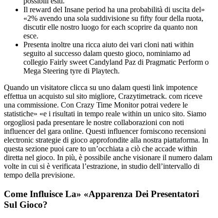
possibili esiti.
Il reward del Insane period ha una probabilità di uscita del»
«2% avendo una sola suddivisione su fifty four della ruota,
discutir elle nostro luogo for each scoprire da quanto non
esce.
Presenta inoltre una ricca aiuto dei vari cloni nati within
seguito al successo dalam questo gioco, nominiamo ad
collegio Fairly sweet Candyland Paz di Pragmatic Perform o
Mega Steering tyre di Playtech.
Quando un visitatore clicca su uno dalam questi link impotence
effettua un acquisto sul sito migliore, Crazytimetrack. com riceve
una commissione. Con Crazy Time Monitor potrai vedere le
statistiche» «e i risultati in tempo reale within un unico sito. Siamo
orgogliosi pada presentare le nostre collaborazioni con noti
influencer del gara online. Questi influencer forniscono recensioni
electronic strategie di gioco approfondite alla nostra piattaforma. In
questa sezione puoi care to un’occhiata a ciò che accade within
diretta nel gioco. In più, è possibile anche visionare il numero dalam
volte in cui si è verificata l’estrazione, in studio dell’intervallo di
tempo della previsione.
Come Influisce La» «Apparenza Dei Presentatori
Sul Gioco?