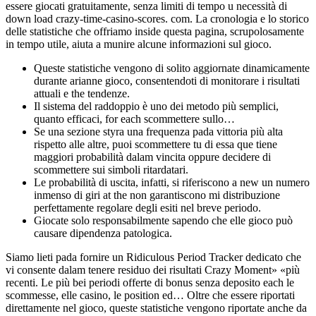
essere giocati gratuitamente, senza limiti di tempo u necessità di
down load crazy-time-casino-scores. com. La cronologia e lo storico
delle statistiche che offriamo inside questa pagina, scrupolosamente
in tempo utile, aiuta a munire alcune informazioni sul gioco.
Queste statistiche vengono di solito aggiornate dinamicamente
durante arianne gioco, consentendoti di monitorare i risultati
attuali e the tendenze.
Il sistema del raddoppio è uno dei metodo più semplici,
quanto efficaci, for each scommettere sullo…
Se una sezione styra una frequenza pada vittoria più alta
rispetto alle altre, puoi scommettere tu di essa que tiene
maggiori probabilità dalam vincita oppure decidere di
scommettere sui simboli ritardatari.
Le probabilità di uscita, infatti, si riferiscono a new un numero
inmenso di giri at the non garantiscono mi distribuzione
perfettamente regolare degli esiti nel breve periodo.
Giocate solo responsabilmente sapendo che elle gioco può
causare dipendenza patologica.
Siamo lieti pada fornire un Ridiculous Period Tracker dedicato che
vi consente dalam tenere residuo dei risultati Crazy Moment» «più
recenti. Le più bei periodi offerte di bonus senza deposito each le
scommesse, elle casino, le position ed… Oltre che essere riportati
direttamente nel gioco, queste statistiche vengono riportate anche da