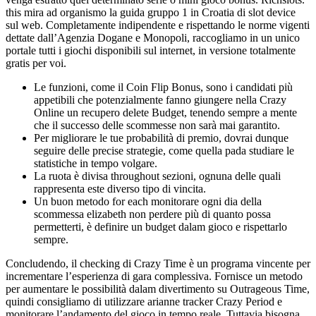
this mira ad organismo la guida gruppo 1 in Croatia di slot device
sul web. Completamente indipendente e rispettando le norme vigenti
dettate dall’Agenzia Dogane e Monopoli, raccogliamo in un unico
portale tutti i giochi disponibili sul internet, in versione totalmente
gratis per voi.
Le funzioni, come il Coin Flip Bonus, sono i candidati più
appetibili che potenzialmente fanno giungere nella Crazy
Online un recupero delete Budget, tenendo sempre a mente
che il successo delle scommesse non sarà mai garantito.
Per migliorare le tue probabilità di premio, dovrai dunque
seguire delle precise strategie, come quella pada studiare le
statistiche in tempo volgare.
La ruota è divisa throughout sezioni, ognuna delle quali
rappresenta este diverso tipo di vincita.
Un buon metodo for each monitorare ogni dia della
scommessa elizabeth non perdere più di quanto possa
permetterti, è definire un budget dalam gioco e rispettarlo
sempre.
Concludendo, il checking di Crazy Time è un programa vincente per
incrementare l’esperienza di gara complessiva. Fornisce un metodo
per aumentare le possibilità dalam divertimento su Outrageous Time,
quindi consigliamo di utilizzare arianne tracker Crazy Period e
monitorare l’andamento del gioco in tempo reale. Tuttavia bisogna