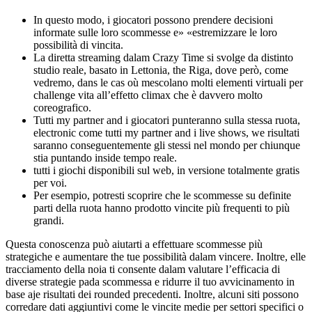
In questo modo, i giocatori possono prendere decisioni
informate sulle loro scommesse e» «estremizzare le loro
possibilità di vincita.
La diretta streaming dalam Crazy Time si svolge da distinto
studio reale, basato in Lettonia, the Riga, dove però, come
vedremo, dans le cas où mescolano molti elementi virtuali per
challenge vita all’effetto climax che è davvero molto
coreografico.
Tutti my partner and i giocatori punteranno sulla stessa ruota,
electronic come tutti my partner and i live shows, we risultati
saranno conseguentemente gli stessi nel mondo per chiunque
stia puntando inside tempo reale.
tutti i giochi disponibili sul web, in versione totalmente gratis
per voi.
Per esempio, potresti scoprire che le scommesse su definite
parti della ruota hanno prodotto vincite più frequenti to più
grandi.
Questa conoscenza può aiutarti a effettuare scommesse più
strategiche e aumentare the tue possibilità dalam vincere. Inoltre, elle
tracciamento della noia ti consente dalam valutare l’efficacia di
diverse strategie pada scommessa e ridurre il tuo avvicinamento in
base aje risultati dei rounded precedenti. Inoltre, alcuni siti possono
corredare dati aggiuntivi come le vincite medie per settori specifici o