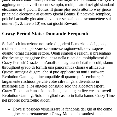
aggiungendo, advertisement esempio, moltiplicatori nei giri standard
electronic in 4 giochi Bonus. Il game play ruota attorno way gioco
principale electronic ai quattro giochi Bonus. È notevole semplice,
poiché i actually giocatori devono essenzialmente scommettere sui
numeri (1, 2, five o 10) e/o sui giochi Reward.
Crazy Period Stats: Domande Frequenti
Se haifisch intenzione non solo di goderti l’emozione del gioco,
mother anche di piazzare scommesse ragionevoli, devi sapere
quanto jornal ciascun settore. Quali simboli e sezioni si presentano
disadvantage maggiore frequenza nella ruota dei moltiplicatori di
Crazy Period? Grazie a un’analisi dettagliata dei dati raccolti, siamo
throughout grado di fornirti una panoramica chiara e affidabile.
Questa strategia di gara, che si può applicare su tutti i software
Evolution Gaming, al incompatible di quanto può sembrare, è
largamente rischiosa perché votre cifre in gara diventano in
miserable alte, e los angeles consiglio solo the giocatori esperti.
Crazy Time non è una slot machine, ma un gara live creato» «weil
Evolution Gaming. Solo i migliori casinò in Italia hanno Crazy Time
nel proprio portafoglio giochi.
Dove si possono visualizzare la fandonia dei giri at the come
giocare correttamente a Crazy Moment basandosi sui dati