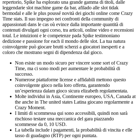
repertorio, Spike ha esplorato una grande gamma di titoli, dalle
leggendarie slot machine game da bar, afilado alle slot tidak
bermodal e alle le plus poussé novità dei giochi online come Crazy
Time stats. Il suo impegno nei confronti della community di
appassionati dans le cas où evince dalla importante quantità di
contenuti divulgati ogni corso, tra articoli, online video e recensioni
total. Le intuizioni e le competenze pada Spike testimoniano
dedizione e passione for each il mondo delle slot. La tua natura
coinvolgente può giocare brutti scherzi a giocatori inesperti e a
coloro che mostrano segni di dipendenza dal gioco.
Non esiste un modo sicuro per vincere some sort of Crazy
Time, ma ci sono modi per aumentare le probabilità di
successo.
Numerose piattaforme license e affidabili mettono questo
coinvolgente gioco nella loro offerta, garantendo
un’esperienza dalam gioco sicura elizabeth regolamentata.
Molte individui in Asia, Continente europeo, USA, Canada at
the anche in The united states Latina giocano regolarmente a
Crazy Moment.
I limiti di scommessa qui sono accessibili, quindi non sarà
rischioso testare una meccanica del gara piazzando
scommesse da 0, 10 USD.
La tabella include i pagamenti, la probabilità di vincita e elle
tasso di guadagno (RTP) per ogni puntata.