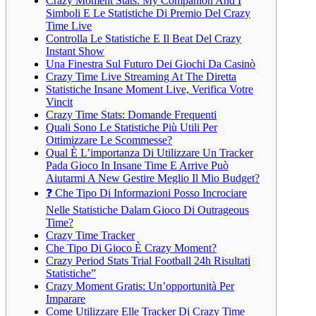
Crazy Moment Stats: My Companion And I
Simboli E Le Statistiche Di Premio Del Crazy
Time Live
Controlla Le Statistiche E Il Beat Del Crazy
Instant Show
Una Finestra Sul Futuro Dei Giochi Da Casinò
Crazy Time Live Streaming At The Diretta
Statistiche Insane Moment Live, Verifica Votre
Vincit
Crazy Time Stats: Domande Frequenti
Quali Sono Le Statistiche Più Utili Per
Ottimizzare Le Scommesse?
Qual È L’importanza Di Utilizzare Un Tracker
Pada Gioco In Insane Time E Arrive Può
Aiutarmi A New Gestire Meglio Il Mio Budget?
❓ Che Tipo Di Informazioni Posso Incrociare
Nelle Statistiche Dalam Gioco Di Outrageous
Time?
Crazy Time Tracker
Che Tipo Di Gioco È Crazy Moment?
Crazy Period Stats Trial Football 24h Risultati
Statistiche”
Crazy Moment Gratis: Un’opportunità Per
Imparare
Come Utilizzare Elle Tracker Di Crazy Time