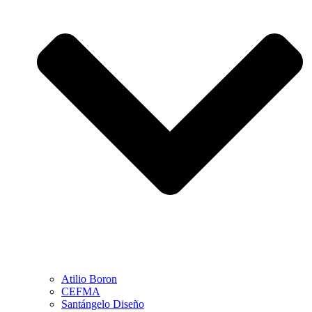
Atilio Boron
CEFMA
Santángelo Diseño