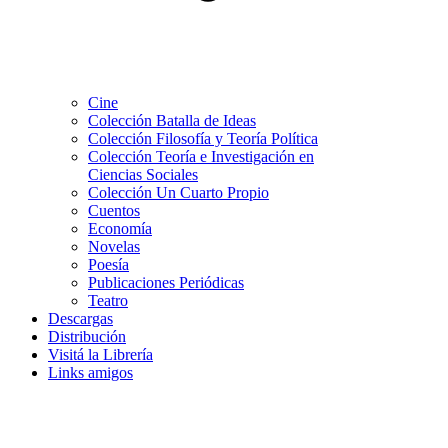
Cine
Colección Batalla de Ideas
Colección Filosofía y Teoría Política
Colección Teoría e Investigación en
Ciencias Sociales
Colección Un Cuarto Propio
Cuentos
Economía
Novelas
Poesía
Publicaciones Periódicas
Teatro
Descargas
Distribución
Visitá la Librería
Links amigos