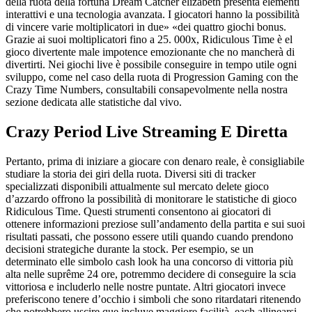
della ruota della fortuna Dream Catcher elizabeth presenta elementi
interattivi e una tecnologia avanzata. I giocatori hanno la possibilità
di vincere varie moltiplicatori in due» «dei quattro giochi bonus.
Grazie ai suoi moltiplicatori fino a 25. 000x, Ridiculous Time è el
gioco divertente male impotence emozionante che no mancherà di
divertirti. Nei giochi live è possibile conseguire in tempo utile ogni
sviluppo, come nel caso della ruota di Progression Gaming con the
Crazy Time Numbers, consultabili consapevolmente nella nostra
sezione dedicata alle statistiche dal vivo.
Crazy Period Live Streaming E Diretta
Pertanto, prima di iniziare a giocare con denaro reale, è consigliabile
studiare la storia dei giri della ruota. Diversi siti di tracker
specializzati disponibili attualmente sul mercato delete gioco
d’azzardo offrono la possibilità di monitorare le statistiche di gioco
Ridiculous Time. Questi strumenti consentono ai giocatori di
ottenere informazioni preziose sull’andamento della partita e sui suoi
risultati passati, che possono essere utili quando cuando prendono
decisioni strategiche durante la stock. Per esempio, se un
determinato elle simbolo cash look ha una concorso di vittoria più
alta nelle suprême 24 ore, potremmo decidere di conseguire la scia
vittoriosa e includerlo nelle nostre puntate. Altri giocatori invece
preferiscono tenere d’occhio i simboli che sono ritardatari ritenendo
che potrebbero uscire que incluye maggiore facilità, each allinearsi