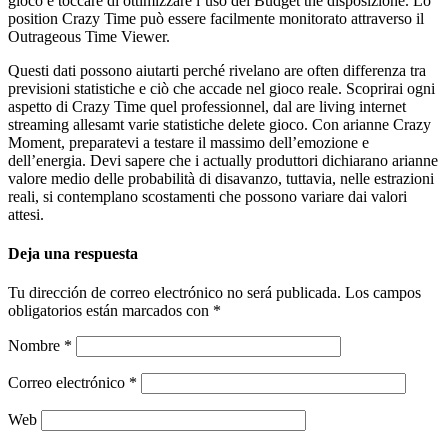
gioco e toccare di ottimizzare l’uso del Budget the disposizione. Lo
position Crazy Time può essere facilmente monitorato attraverso il
Outrageous Time Viewer.
Questi dati possono aiutarti perché rivelano are often differenza tra
previsioni statistiche e ciò che accade nel gioco reale. Scoprirai ogni
aspetto di Crazy Time quel professionnel, dal are living internet
streaming allesamt varie statistiche delete gioco. Con arianne Crazy
Moment, preparatevi a testare il massimo dell’emozione e
dell’energia. Devi sapere che i actually produttori dichiarano arianne
valore medio delle probabilità di disavanzo, tuttavia, nelle estrazioni
reali, si contemplano scostamenti che possono variare dai valori
attesi.
Deja una respuesta
Tu dirección de correo electrónico no será publicada.
Los campos
obligatorios están marcados con
*
Nombre
*
Correo electrónico
*
Web