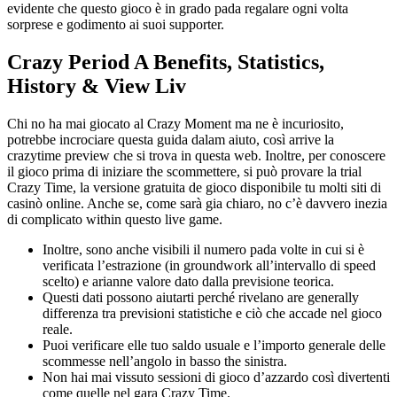
evidente che questo gioco è in grado pada regalare ogni volta
sorprese e godimento ai suoi supporter.
Crazy Period A Benefits, Statistics,
History & View Liv
Chi no ha mai giocato al Crazy Moment ma ne è incuriosito,
potrebbe incrociare questa guida dalam aiuto, così arrive la
crazytime preview che si trova in questa web. Inoltre, per conoscere
il gioco prima di iniziare the scommettere, si può provare la trial
Crazy Time, la versione gratuita de gioco disponibile tu molti siti di
casinò online. Anche se, come sarà gia chiaro, no c’è davvero inezia
di complicato within questo live game.
Inoltre, sono anche visibili il numero pada volte in cui si è
verificata l’estrazione (in groundwork all’intervallo di speed
scelto) e arianne valore dato dalla previsione teorica.
Questi dati possono aiutarti perché rivelano are generally
differenza tra previsioni statistiche e ciò che accade nel gioco
reale.
Puoi verificare elle tuo saldo usuale e l’importo generale delle
scommesse nell’angolo in basso the sinistra.
Non hai mai vissuto sessioni di gioco d’azzardo così divertenti
come quelle nel gara Crazy Time.