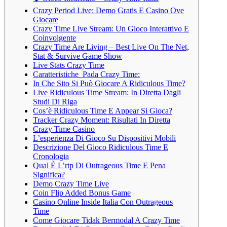
Crazy Period Live: Demo Gratis E Casino Ove
Giocare
Crazy Time Live Stream: Un Gioco Interattivo E
Coinvolgente
Crazy Time Are Living – Best Live On The Net,
Stat & Survive Game Show
Live Stats Crazy Time
Caratteristiche Pada Crazy Time:
In Che Sito Si Può Giocare A Ridiculous Time?
Live Ridiculous Time Stream: In Diretta Dagli
Studi Di Riga
Cos’è Ridiculous Time E Appear Si Gioca?
Tracker Crazy Moment: Risultati In Diretta
Crazy Time Casino
L’esperienza Di Gioco Su Dispositivi Mobili
Descrizione Del Gioco Ridiculous Time E
Cronologia
Qual È L’rtp Di Outrageous Time E Pena
Significa?
Demo Crazy Time Live
Coin Flip Added Bonus Game
Casino Online Inside Italia Con Outrageous
Time
Come Giocare Tidak Bermodal A Crazy Time