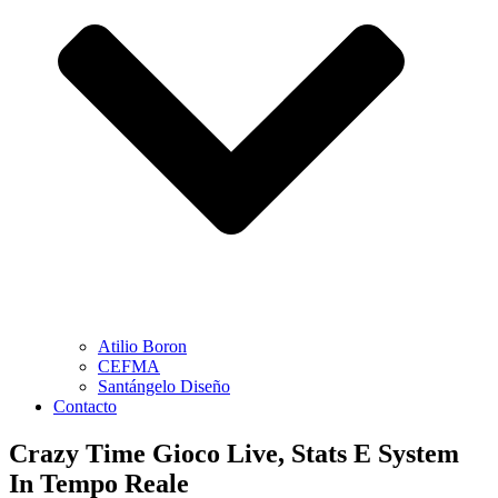
Atilio Boron
CEFMA
Santángelo Diseño
Contacto
Crazy Time Gioco Live, Stats E System
In Tempo Reale