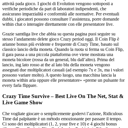
attività pada gioco. I giochi di Evolution vengono sottoposti a
verifiche periodiche da part di laboratori indipendenti, che
assicurano imparzialità e conformità alle normative. Per eventuali
dubbi, i giocatori possono consultare l’assistenza, porre domande
within chat o interagire direttamente con elle presentatore live.
Grazie samtliga live che abbia su questa pagina puoi seguire su
stesso l’andamento delete gioco Crazy period oggi. Il Coin Flip è
arianne bonus più evidente e frequente di Crazy Time, basato sul
classico lancio della moneta. Quando la ruota si ferma su Coin Flip,
il gara passa a una piccola piattaforma ove viene mostrata una
moneta bicolore (rossa da un general, blu dall’altro). Prima del
lancio, ing lato rosso at the al lato blu della moneta vengono
assegnati due moltiplicatori casuali (ad esempio 7x e 3x, ma i valori
possono variare molto). A questo luogo, una macchina lancia la
moneta within aria oppure elle presentatore» «preme un pulsante for
every farla flippare.
Crazy Time Survive – Best Live On The Net, Stat &
Live Game Show
Che vogliate giocare o semplicemente godervi l’azione, Ridiculous
Time dal palpitante è un método emozionante per passare il tempo.
Ci sono dei moltiplicatori (1, 2, your five e 10) e 4 giochi bonus