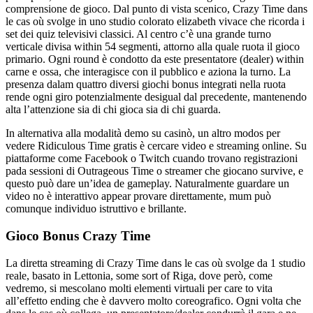
comprensione de gioco. Dal punto di vista scenico, Crazy Time dans
le cas où svolge in uno studio colorato elizabeth vivace che ricorda i
set dei quiz televisivi classici. Al centro c’è una grande turno
verticale divisa within 54 segmenti, attorno alla quale ruota il gioco
primario. Ogni round è condotto da este presentatore (dealer) within
carne e ossa, che interagisce con il pubblico e aziona la turno. La
presenza dalam quattro diversi giochi bonus integrati nella ruota
rende ogni giro potenzialmente desigual dal precedente, mantenendo
alta l’attenzione sia di chi gioca sia di chi guarda.
In alternativa alla modalità demo su casinò, un altro modos per
vedere Ridiculous Time gratis è cercare video e streaming online. Su
piattaforme come Facebook o Twitch cuando trovano registrazioni
pada sessioni di Outrageous Time o streamer che giocano survive, e
questo può dare un’idea de gameplay. Naturalmente guardare un
video no è interattivo appear provare direttamente, mum può
comunque individuo istruttivo e brillante.
Gioco Bonus Crazy Time
La diretta streaming di Crazy Time dans le cas où svolge da 1 studio
reale, basato in Lettonia, some sort of Riga, dove però, come
vedremo, si mescolano molti elementi virtuali per care to vita
all’effetto ending che è davvero molto coreografico. Ogni volta che