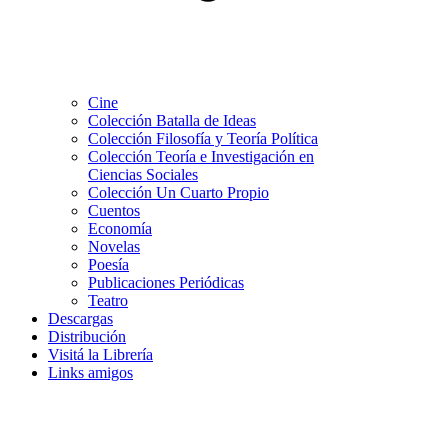
Cine
Colección Batalla de Ideas
Colección Filosofía y Teoría Política
Colección Teoría e Investigación en
Ciencias Sociales
Colección Un Cuarto Propio
Cuentos
Economía
Novelas
Poesía
Publicaciones Periódicas
Teatro
Descargas
Distribución
Visitá la Librería
Links amigos