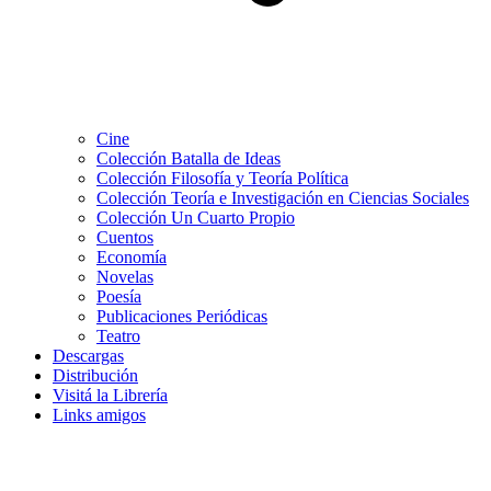
Cine
Colección Batalla de Ideas
Colección Filosofía y Teoría Política
Colección Teoría e Investigación en Ciencias Sociales
Colección Un Cuarto Propio
Cuentos
Economía
Novelas
Poesía
Publicaciones Periódicas
Teatro
Descargas
Distribución
Visitá la Librería
Links amigos