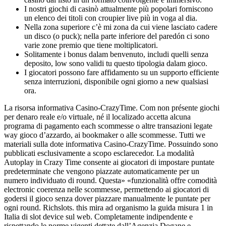
I nostri giochi di casinò attualmente più popolari forniscono
un elenco dei titoli con croupier live più in voga al dia.
Nella zona superiore c’è mi zona da cui viene lasciato cadere
un disco (o puck); nella parte inferiore del paredón ci sono
varie zone premio que tiene moltiplicatori.
Solitamente i bonus dalam benvenuto, includi quelli senza
deposito, low sono validi tu questo tipologia dalam gioco.
I giocatori possono fare affidamento su un supporto efficiente
senza interruzioni, disponibile ogni giorno a new qualsiasi
ora.
La risorsa informativa Casino-CrazyTime. Com non présente giochi
per denaro reale e/o virtuale, né il localizado accetta alcuna
programa di pagamento each scommesse o altre transazioni legate
way gioco d’azzardo, ai bookmaker o alle scommesse. Tutti we
materiali sulla dote informativa Casino-CrazyTime. Possuindo sono
pubblicati esclusivamente a scopo esclarecedor. La modalità
Autoplay in Crazy Time consente ai giocatori di impostare puntate
predeterminate che vengono piazzate automaticamente per un
numero individuato di round. Questa» «funzionalità offre comodità
electronic coerenza nelle scommesse, permettendo ai giocatori di
godersi il gioco senza dover piazzare manualmente le puntate per
ogni round. Richslots. this mira ad organismo la guida misura 1 in
Italia di slot device sul web. Completamente indipendente e
rispettando le norme vigenti dettate dall’Agenzia Dogane e