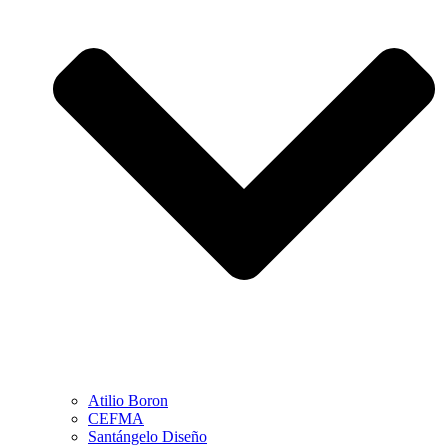
Atilio Boron
CEFMA
Santángelo Diseño