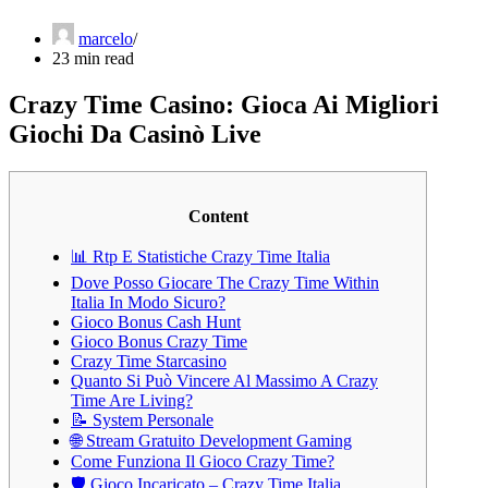
marcelo
23 min read
Crazy Time Casino: Gioca Ai Migliori
Giochi Da Casinò Live
Content
📊 Rtp E Statistiche Crazy Time Italia
Dove Posso Giocare The Crazy Time Within
Italia In Modo Sicuro?
Gioco Bonus Cash Hunt
Gioco Bonus Crazy Time
Crazy Time Starcasino
Quanto Si Può Vincere Al Massimo A Crazy
Time Are Living?
📝 System Personale
🌐 Stream Gratuito Development Gaming
Come Funziona Il Gioco Crazy Time?
🛡️ Gioco Incaricato – Crazy Time Italia