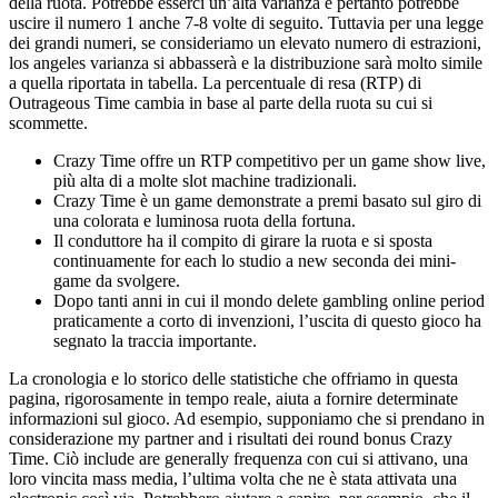
della ruota. Potrebbe esserci un’alta varianza e pertanto potrebbe
uscire il numero 1 anche 7-8 volte di seguito. Tuttavia per una legge
dei grandi numeri, se consideriamo un elevato numero di estrazioni,
los angeles varianza si abbasserà e la distribuzione sarà molto simile
a quella riportata in tabella. La percentuale di resa (RTP) di
Outrageous Time cambia in base al parte della ruota su cui si
scommette.
Crazy Time offre un RTP competitivo per un game show live,
più alta di a molte slot machine tradizionali.
Crazy Time è un game demonstrate a premi basato sul giro di
una colorata e luminosa ruota della fortuna.
Il conduttore ha il compito di girare la ruota e si sposta
continuamente for each lo studio a new seconda dei mini-
game da svolgere.
Dopo tanti anni in cui il mondo delete gambling online period
praticamente a corto di invenzioni, l’uscita di questo gioco ha
segnato la traccia importante.
La cronologia e lo storico delle statistiche che offriamo in questa
pagina, rigorosamente in tempo reale, aiuta a fornire determinate
informazioni sul gioco. Ad esempio, supponiamo che si prendano in
considerazione my partner and i risultati dei round bonus Crazy
Time. Ciò include are generally frequenza con cui si attivano, una
loro vincita mass media, l’ultima volta che ne è stata attivata una