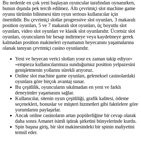
Bu nedenle en çok yeni başlayan oyuncular tarafından oynanırken,
bunun dışında pek tercih edilmez. Altı çevrimiçi slot machine game
oyunu türünün bilinmesi tüm oyun serious kullanıcılar için
önemlidir. Bu çevrimiçi slotlar progressive slot oyunları, 3 makaralı
position oyunları, 5 ve 7 makaralı slot oyunları, üç boyutlu slot
oyunları, video slot oyunları ve klasik slot oyunlarıdır. Ücretsiz slot
oyunları, oyuncuların bir hesap indirmeye veya kaydetmeye gerek
kalmadan position makineleri oynamanın heyecanını yaşamalarına
olanak tanıyan çevrimiçi casino oyunlarıdır.
Yeni ve heyecan verici slotları your ex zaman takip ediyor»
«empieza kullanıcılarımıza sunduğumuz position yelpazesini
genişletmenin yollarını sürekli arıyoruz.
Online slot machine game oyunları, geleneksel casinolardaki
oyunlara göre birçok avantaj sunar.
Bu çeşitlilik, oyuncuların sıkılmadan en yeni ve farklı
deneyimler yaşamasını sağlar.
Kullanıcılar, sitenin oyun çeşitliliği, grafik kalitesi, ödeme
seçenekleri, bonuslar ve müşteri hizmetleri gibi faktörlere göre
yorumlarını paylaşırlar.
Ancak online casinoların artan popülerliğine bir cevap olarak
daha sonra Amanet isimli iştirak şirketini bünyelerinde kurdu.
Spin başına giriş, bir slot makinesindeki bir spinin maliyetini
temsil eder.