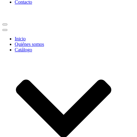
Contacto
Menú
de
Menú
navegación
de
Inicio
navegación
Quiénes somos
Catálogo