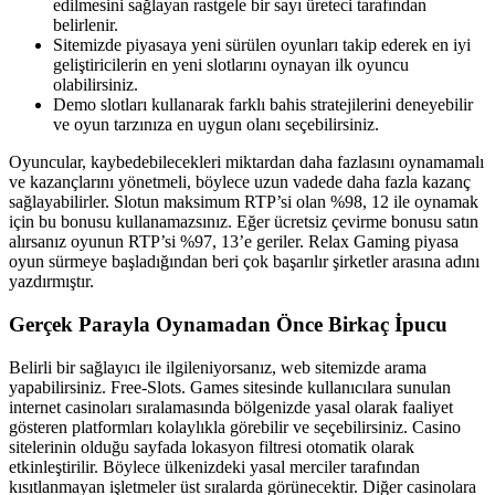
edilmesini sağlayan rastgele bir sayı üreteci tarafından
belirlenir.
Sitemizde piyasaya yeni sürülen oyunları takip ederek en iyi
geliştiricilerin en yeni slotlarını oynayan ilk oyuncu
olabilirsiniz.
Demo slotları kullanarak farklı bahis stratejilerini deneyebilir
ve oyun tarzınıza en uygun olanı seçebilirsiniz.
Oyuncular, kaybedebilecekleri miktardan daha fazlasını oynamamalı
ve kazançlarını yönetmeli, böylece uzun vadede daha fazla kazanç
sağlayabilirler. Slotun maksimum RTP’si olan %98, 12 ile oynamak
için bu bonusu kullanamazsınız. Eğer ücretsiz çevirme bonusu satın
alırsanız oyunun RTP’si %97, 13’e geriler. Relax Gaming piyasa
oyun sürmeye başladığından beri çok başarılır şirketler arasına adını
yazdırmıştır.
Gerçek Parayla Oynamadan Önce Birkaç İpucu
Belirli bir sağlayıcı ile ilgileniyorsanız, web sitemizde arama
yapabilirsiniz. Free-Slots. Games sitesinde kullanıcılara sunulan
internet casinoları sıralamasında bölgenizde yasal olarak faaliyet
gösteren platformları kolaylıkla görebilir ve seçebilirsiniz. Casino
sitelerinin olduğu sayfada lokasyon filtresi otomatik olarak
etkinleştirilir. Böylece ülkenizdeki yasal merciler tarafından
kısıtlanmayan işletmeler üst sıralarda görünecektir. Diğer casinolara