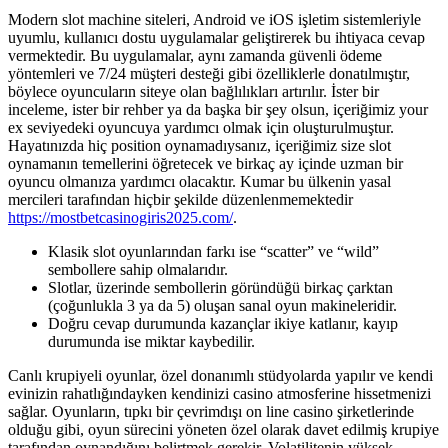
Modern slot machine siteleri, Android ve iOS işletim sistemleriyle
uyumlu, kullanıcı dostu uygulamalar geliştirerek bu ihtiyaca cevap
vermektedir. Bu uygulamalar, aynı zamanda güvenli ödeme
yöntemleri ve 7/24 müşteri desteği gibi özelliklerle donatılmıştır,
böylece oyuncuların siteye olan bağlılıkları artırılır. İster bir
inceleme, ister bir rehber ya da başka bir şey olsun, içeriğimiz your
ex seviyedeki oyuncuya yardımcı olmak için oluşturulmuştur.
Hayatınızda hiç position oynamadıysanız, içeriğimiz size slot
oynamanın temellerini öğretecek ve birkaç ay içinde uzman bir
oyuncu olmanıza yardımcı olacaktır. Kumar bu ülkenin yasal
mercileri tarafından hiçbir şekilde düzenlenmemektedir
https://mostbetcasinogiris2025.com/
.
Klasik slot oyunlarından farkı ise “scatter” ve “wild”
sembollere sahip olmalarıdır.
Slotlar, üzerinde sembollerin göründüğü birkaç çarktan
(çoğunlukla 3 ya da 5) oluşan sanal oyun makineleridir.
Doğru cevap durumunda kazançlar ikiye katlanır, kayıp
durumunda ise miktar kaybedilir.
Canlı krupiyeli oyunlar, özel donanımlı stüdyolarda yapılır ve kendi
evinizin rahatlığındayken kendinizi casino atmosferine hissetmenizi
sağlar. Oyunların, tıpkı bir çevrimdışı on line casino şirketlerinde
olduğu gibi, oyun sürecini yöneten özel olarak davet edilmiş krupiye
tarafından oynandığını belirtmek gerekir. Volatilitenin yüksek