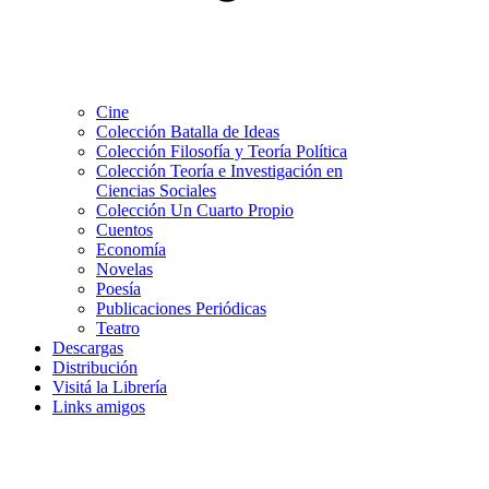
Cine
Colección Batalla de Ideas
Colección Filosofía y Teoría Política
Colección Teoría e Investigación en
Ciencias Sociales
Colección Un Cuarto Propio
Cuentos
Economía
Novelas
Poesía
Publicaciones Periódicas
Teatro
Descargas
Distribución
Visitá la Librería
Links amigos