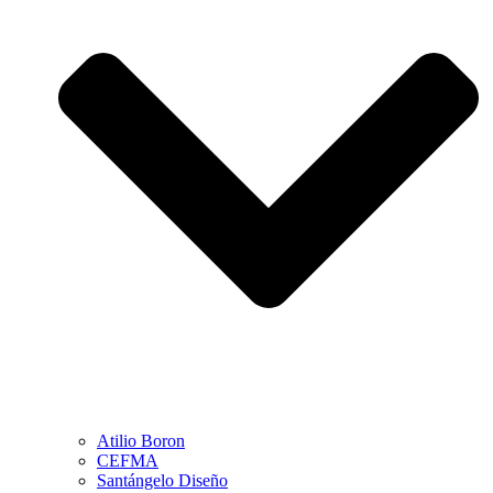
Atilio Boron
CEFMA
Santángelo Diseño