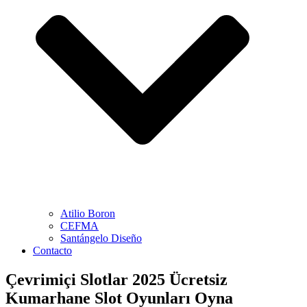
Atilio Boron
CEFMA
Santángelo Diseño
Contacto
Çevrimiçi Slotlar 2025 Ücretsiz
Kumarhane Slot Oyunları Oyna