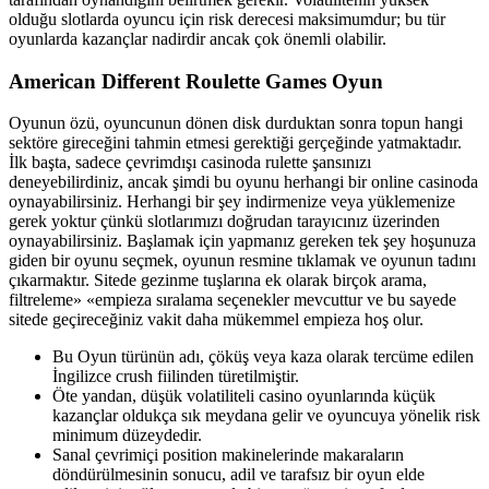
olduğu slotlarda oyuncu için risk derecesi maksimumdur; bu tür
oyunlarda kazançlar nadirdir ancak çok önemli olabilir.
American Different Roulette Games Oyun
Oyunun özü, oyuncunun dönen disk durduktan sonra topun hangi
sektöre gireceğini tahmin etmesi gerektiği gerçeğinde yatmaktadır.
İlk başta, sadece çevrimdışı casinoda rulette şansınızı
deneyebilirdiniz, ancak şimdi bu oyunu herhangi bir online casinoda
oynayabilirsiniz. Herhangi bir şey indirmenize veya yüklemenize
gerek yoktur çünkü slotlarımızı doğrudan tarayıcınız üzerinden
oynayabilirsiniz. Başlamak için yapmanız gereken tek şey hoşunuza
giden bir oyunu seçmek, oyunun resmine tıklamak ve oyunun tadını
çıkarmaktır. Sitede gezinme tuşlarına ek olarak birçok arama,
filtreleme» «empieza sıralama seçenekler mevcuttur ve bu sayede
sitede geçireceğiniz vakit daha mükemmel empieza hoş olur.
Bu Oyun türünün adı, çöküş veya kaza olarak tercüme edilen
İngilizce crush fiilinden türetilmiştir.
Öte yandan, düşük volatiliteli casino oyunlarında küçük
kazançlar oldukça sık meydana gelir ve oyuncuya yönelik risk
minimum düzeydedir.
Sanal çevrimiçi position makinelerinde makaraların
döndürülmesinin sonucu, adil ve tarafsız bir oyun elde