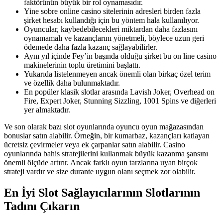
faktörünün büyük bir rol oynamasıdır.
Yine sobre online casino sitelerinin adresleri birden fazla
şirket hesabı kullandığı için bu yöntem hala kullanılıyor.
Oyuncular, kaybedebilecekleri miktardan daha fazlasını
oynamamalı ve kazançlarını yönetmeli, böylece uzun geri
ödemede daha fazla kazanç sağlayabilirler.
Aynı yıl içinde Fey’in başında olduğu şirket bu on line casino
makinelerinin toplu üretimini başlattı.
Yukarıda listelenmeyen ancak önemli olan birkaç özel terim
ve özellik daha bulunmaktadır.
En popüler klasik slotlar arasında Lavish Joker, Overhead on
Fire, Expert Joker, Stunning Sizzling, 1001 Spins ve diğerleri
yer almaktadır.
Ve son olarak bazı slot oyunlarında oyuncu oyun mağazasından
bonuslar satın alabilir. Örneğin, bir kumarbaz, kazançları katlayan
ücretsiz çevirmeler veya ek çarpanlar satın alabilir. Casino
oyunlarında bahis stratejilerini kullanmak büyük kazanma şansını
önemli ölçüde artırır. Ancak farklı oyun tarzlarına uyan birçok
strateji vardır ve size durante uygun olanı seçmek zor olabilir.
En İyi Slot Sağlayıcılarının Slotlarının
Tadını Çıkarın