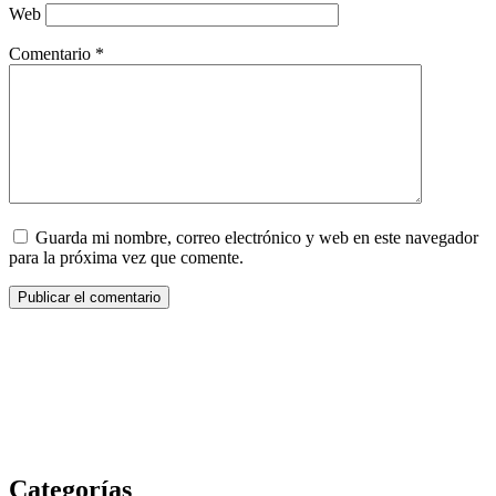
Web
Comentario
*
Guarda mi nombre, correo electrónico y web en este navegador
para la próxima vez que comente.
Categorías