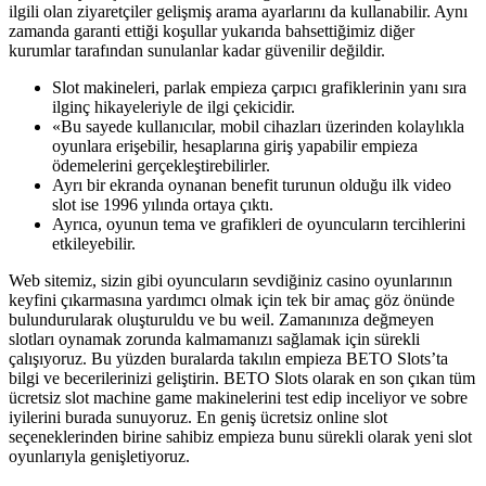
ilgili olan ziyaretçiler gelişmiş arama ayarlarını da kullanabilir. Aynı
zamanda garanti ettiği koşullar yukarıda bahsettiğimiz diğer
kurumlar tarafından sunulanlar kadar güvenilir değildir.
Slot makineleri, parlak empieza çarpıcı grafiklerinin yanı sıra
ilginç hikayeleriyle de ilgi çekicidir.
«Bu sayede kullanıcılar, mobil cihazları üzerinden kolaylıkla
oyunlara erişebilir, hesaplarına giriş yapabilir empieza
ödemelerini gerçekleştirebilirler.
Ayrı bir ekranda oynanan benefit turunun olduğu ilk video
slot ise 1996 yılında ortaya çıktı.
Ayrıca, oyunun tema ve grafikleri de oyuncuların tercihlerini
etkileyebilir.
Web sitemiz, sizin gibi oyuncuların sevdiğiniz casino oyunlarının
keyfini çıkarmasına yardımcı olmak için tek bir amaç göz önünde
bulundurularak oluşturuldu ve bu weil. Zamanınıza değmeyen
slotları oynamak zorunda kalmamanızı sağlamak için sürekli
çalışıyoruz. Bu yüzden buralarda takılın empieza BETO Slots’ta
bilgi ve becerilerinizi geliştirin. BETO Slots olarak en son çıkan tüm
ücretsiz slot machine game makinelerini test edip inceliyor ve sobre
iyilerini burada sunuyoruz. En geniş ücretsiz online slot
seçeneklerinden birine sahibiz empieza bunu sürekli olarak yeni slot
oyunlarıyla genişletiyoruz.