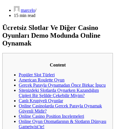
marcelo
15 min read
Ücretsiz Slotlar Ve Diğer Casino
Oyunları Demo Modunda Online
Oynamak
Content
Popüler Slot Türleri
American Roulette Oyun
Gerçek Parayla Oynamadan Önce Birkaç İpucu
Sitenizdeki Slotlarda Oynarken Kazandığım
Çipleri Bir Şelilde Çekebilir Miyim?
Canlı Krupiyeli Oyunlar
Online Casinolarda Gerçek Parayla Oynamak
Güvenli Midir?
Online Casino Position Incelemeleri
Online Oyun Otomatlarının & Slotların Dünyası
Gametwist’te!