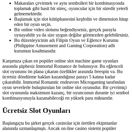
Makaraları çevirmek ve aynı sembolleri bir kombinasyonda
toplamak gibi basit bir süreç, oyuncular için bir süredir yeterli
gelmemektedir.
Başlamak için slot kütüphanesini keşfedin ve dimension hitap
eden bir oyun seçin.
Bir online video slotunu beğendiyseniz, gerçek parayla
oynayabilir ya da size uygun değilse görmezden gelebilirsiniz.
Bu düzenleyicinin adı Filipin Oyun ve Eğlence Kurumu
(Philippine Amusement and Gaming Corporation) adlı
kurumun kısaltmasıdır.
Karşımıza çıkan en popüler online slot machine game oyunları
arasında şüphesiz Immortal Romance de bulunuyor. Bu eğlenceli
slot oyununu ön plana çıkaran özellikler arasında freespin va. Bu
ücretsiz döndürme hakları kazandığınız parayı 5 katına kadar
çıkarabilir. Immortal Romantic endeavors Microgaming tarafından
oyun severlerle buluşturulan bir online slot oyunudur. Bir çevrimiçi
slot oyununda maksimum kazanç, bir oyuncunun durante iyi sembol
kombinasyonuyla kazanabileceği en yüksek para miktarıdır.
Ücretsiz Slot Oyunları
Başlangıçta bu şirket gerçek casinolar için üretilen ekipmanlar
alanında uzmanlaşmıştı. Ancak on-line casino sistemi popüler