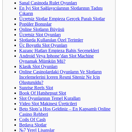
Sanal Casinoda Rulet Oyunları
En İyi Slot Sağlayıcılarının Slotlarının Tadını
Çıkarın
Ücretsiz Slotlar Empieza Gerçek Paralı Slotlar
Popüler Bonuslar
Online Slotların Büyüsü
Ücretsiz Slot Oyunları
Slotlarda Kullanılan Özel Terimler
Üç Boyutlu Slot Oyunları
Kazanç Hatları Empieza Bahis Seçenekleri
Android Veya Iphone’dan Slot Machine
Oynamak Mümkün Mü?
Klasik Slot Oyunları
Online Casinolardaki Oyunların Ve Slotların
Incelemelerini Içeren Resmi Siteniz Ne Için
Oluşturuldu?
Sunrise Reels Slot
Book Of Hatshepsut Slot
Slot Oyunlarının Temel Kuralları
Video Slot Makinesi Üreticileri
Beto Slots’a Hoş Geldiniz – En Kapsamlı Online
Casino Rehberi
Coils Of Cash
Bedava Slotlar
№7 Yerel Lisanslar