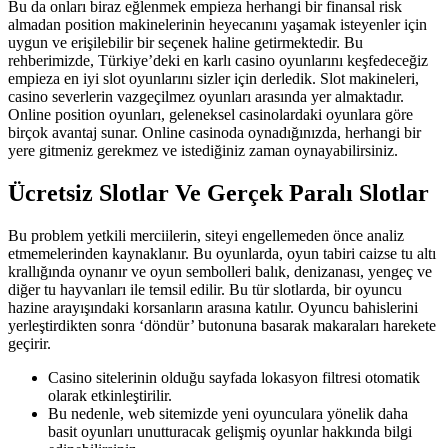
Bu da onları biraz eğlenmek empieza herhangi bir finansal risk
almadan position makinelerinin heyecanını yaşamak isteyenler için
uygun ve erişilebilir bir seçenek haline getirmektedir. Bu
rehberimizde, Türkiye’deki en karlı casino oyunlarını keşfedeceğiz
empieza en iyi slot oyunlarını sizler için derledik. Slot makineleri,
casino severlerin vazgeçilmez oyunları arasında yer almaktadır.
Online position oyunları, geleneksel casinolardaki oyunlara göre
birçok avantaj sunar. Online casinoda oynadığınızda, herhangi bir
yere gitmeniz gerekmez ve istediğiniz zaman oynayabilirsiniz.
Ücretsiz Slotlar Ve Gerçek Paralı Slotlar
Bu problem yetkili merciilerin, siteyi engellemeden önce analiz
etmemelerinden kaynaklanır. Bu oyunlarda, oyun tabiri caizse tu altı
krallığında oynanır ve oyun sembolleri balık, denizanası, yengeç ve
diğer tu hayvanları ile temsil edilir. Bu tür slotlarda, bir oyuncu
hazine arayışındaki korsanların arasına katılır. Oyuncu bahislerini
yerleştirdikten sonra ‘döndür’ butonuna basarak makaraları harekete
geçirir.
Casino sitelerinin olduğu sayfada lokasyon filtresi otomatik
olarak etkinleştirilir.
Bu nedenle, web sitemizde yeni oyunculara yönelik daha
basit oyunları unutturacak gelişmiş oyunlar hakkında bilgi