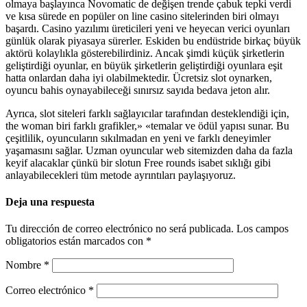
olmaya başlayınca Novomatic de değişen trende çabuk tepki verdi
ve kısa sürede en popüler on line casino sitelerinden biri olmayı
başardı. Casino yazılımı üreticileri yeni ve heyecan verici oyunları
günlük olarak piyasaya sürerler. Eskiden bu endüstride birkaç büyük
aktörü kolaylıkla gösterebilirdiniz. Ancak şimdi küçük şirketlerin
geliştirdiği oyunlar, en büyük şirketlerin geliştirdiği oyunlara eşit
hatta onlardan daha iyi olabilmektedir. Ücretsiz slot oynarken,
oyuncu bahis oynayabileceği sınırsız sayıda bedava jeton alır.
Ayrıca, slot siteleri farklı sağlayıcılar tarafından desteklendiği için,
the woman biri farklı grafikler,» «temalar ve ödül yapısı sunar. Bu
çeşitlilik, oyuncuların sıkılmadan en yeni ve farklı deneyimler
yaşamasını sağlar. Uzman oyuncular web sitemizden daha da fazla
keyif alacaklar çünkü bir slotun Free rounds isabet sıklığı gibi
anlayabilecekleri tüm metode ayrıntıları paylaşıyoruz.
Deja una respuesta
Tu dirección de correo electrónico no será publicada.
Los campos
obligatorios están marcados con
*
Nombre
*
Correo electrónico
*