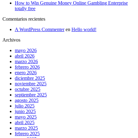
How to Win Genuine Money Online Gambling Enterprise
totally free
Comentarios recientes
A WordPress Commenter
en
Hello world!
Archivos
mayo 2026
abril 2026
marzo 2026
febrero 2026
enero 2026
diciembre 2025
noviembre 2025
octubre 2025
septiembre 2025
agosto 2025
julio 2025
junio 2025
mayo 2025
abril 2025
marzo 2025
febrero 2025