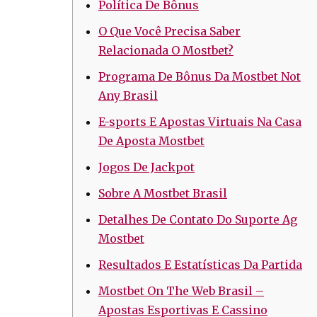
Política De Bônus
O Que Você Precisa Saber
Relacionada O Mostbet?
Programa De Bônus Da Mostbet Not
Any Brasil
E-sports E Apostas Virtuais Na Casa
De Aposta Mostbet
Jogos De Jackpot
Sobre A Mostbet Brasil
Detalhes De Contato Do Suporte Ag
Mostbet
Resultados E Estatísticas Da Partida
Mostbet On The Web Brasil –
Apostas Esportivas E Cassino