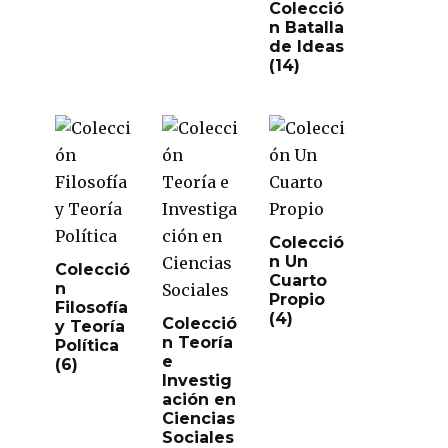
Colecció
n Batalla
de Ideas
(14)
Colecció
n Un
Colecció
Cuarto
n
Propio
Filosofía
(4)
Colecció
y Teoría
n Teoría
Política
e
(6)
Investig
ación en
Ciencias
Sociales