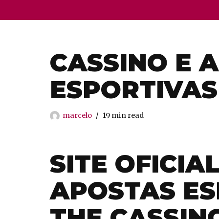
Saltar
al
CASSINO E 
contenido
ESPORTIVAS
marcelo
19 min read
SITE OFICIA
APOSTAS ES
THE CASSIN