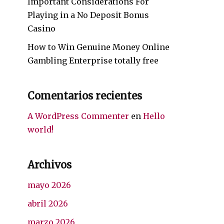
Important Considerations For
Playing in a No Deposit Bonus
Casino
How to Win Genuine Money Online
Gambling Enterprise totally free
Comentarios recientes
A WordPress Commenter
en
Hello
world!
Archivos
mayo 2026
abril 2026
marzo 2026