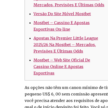
Mercados, Previsões E Últimas Odds
Versão Do Site Móvel Mostbet
Mostbet – Cassino E Apostas
Esportivas On-line
Apostas Na Premier Little League
2025/26 Na Mostbet – Mercados,
Previsões E Últimas Odds
Mostbet – Web Site Oficial De
Cassino Online E Apostas
Esportivas
As opções não têm um canon mínimo de tiro
pequeno US$ 6, 00 sem comissão apresent
você precisa atender aos requisitos de ap
qual o de início depósito foi feito. Você só