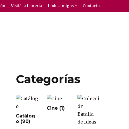
ión
Visitá la Librería
Links amigos
Contacto
Categorías
Cine
(1)
Catálog
o
(90)