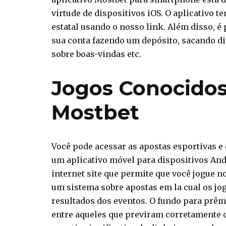
virtude de dispositivos iOS. O aplicativo te
estatal usando o nosso link. Além disso, é p
sua conta fazendo um depósito, sacando 
sobre boas-vindas etc.
Jogos Conocidos
Mostbet
Você pode acessar as apostas esportivas e 
um aplicativo móvel para dispositivos And
internet site que permite que você jogue n
um sistema sobre apostas em la cual os j
resultados dos eventos. O fundo para prêm
entre aqueles que previram corretamente o