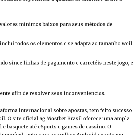
valores mínimos baixos para seus métodos de
inclui todos os elementos e se adapta ao tamanho weil
ndo since linhas de pagamento e carretéis neste jogo, e
iente afin de resolver seus inconveniencias.
forma internacional sobre apostas, tem feito sucesso
l. O site oficial ag Mostbet Brasil oferece uma ampla
 e basquete até eSports e games de cassino. O
disponível tanto para aparelhos Android quanto em