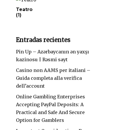
Teatro
(1)
Entradas recientes
Pin Up – Azərbaycanın ən yaxşı
kazinosu | Rəsmi sayt
Casino non AAMS per italiani –
Guida completa alla verifica
dell’account
Online Gambling Enterprises
Accepting PayPal Deposits: A
Practical and Safe And Secure
Option for Gamblers