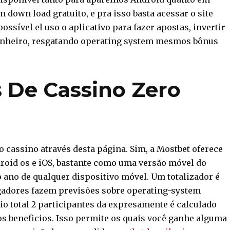
m down load gratuito, e pra isso basta acessar o site
ossível el uso o aplicativo para fazer apostas, invertir
dinheiro, resgatando operating system mesmos bônus
 De Cassino Zero
o cassino através desta página. Sim, a Mostbet oferece
roid os e iOS, bastante como uma versão móvel do
o ano de qualquer dispositivo móvel. Um totalizador é
ogadores fazem previsões sobre operating-system
io total 2 participantes da expresamente é calculado
s beneficios. Isso permite os quais você ganhe alguma