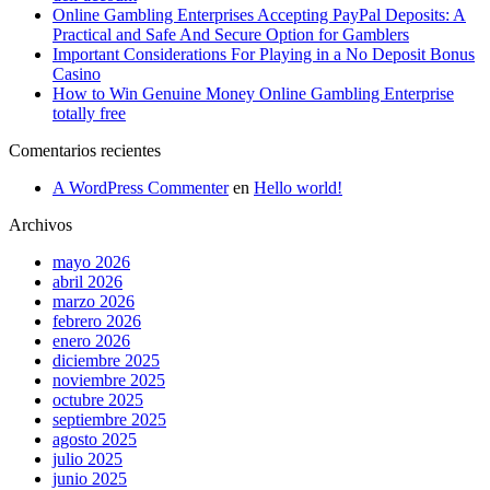
Online Gambling Enterprises Accepting PayPal Deposits: A
Practical and Safe And Secure Option for Gamblers
Important Considerations For Playing in a No Deposit Bonus
Casino
How to Win Genuine Money Online Gambling Enterprise
totally free
Comentarios recientes
A WordPress Commenter
en
Hello world!
Archivos
mayo 2026
abril 2026
marzo 2026
febrero 2026
enero 2026
diciembre 2025
noviembre 2025
octubre 2025
septiembre 2025
agosto 2025
julio 2025
junio 2025