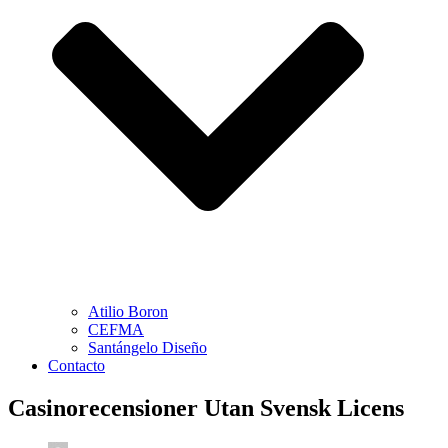
Atilio Boron
CEFMA
Santángelo Diseño
Contacto
Casinorecensioner Utan Svensk Licens