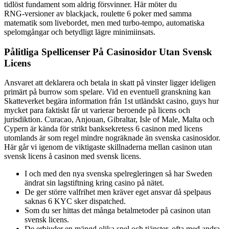
tidlöst fundament som aldrig försvinner. Här möter du
RNG‑versioner av blackjack, roulette 6 poker med samma
matematik som livebordet, men med turbo-tempo, automatiska
spelomgångar och betydligt lägre minimiinsats.
Pålitliga Spellicenser På Casinosidor Utan Svensk
Licens
Ansvaret att deklarera och betala in skatt på vinster ligger ideligen
primärt på burrow som spelare. Vid en eventuell granskning kan
Skatteverket begära information från 1st utländskt casino, guys hur
mycket para faktiskt får ut varierar beroende på licens och
jurisdiktion. Curacao, Anjouan, Gibraltar, Isle of Male, Malta och
Cypern är kända för strikt banksekretess 6 casinon med licens
utomlands är som regel mindre nogräknade än svenska casinosidor.
Här går vi igenom de viktigaste skillnaderna mellan casinon utan
svensk licens å casinon med svensk licens.
I och med den nya svenska spelregleringen så har Sweden
ändrat sin lagstiftning kring casino på nätet.
De ger större valfrihet men kräver eget ansvar då spelpaus
saknas 6 KYC sker dispatched.
Som du ser hittas det många betalmetoder på casinon utan
svensk licens.
De erbjuder en mängd olika spel och tjänster, ofta med andra