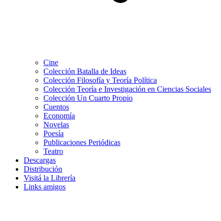
Cine
Colección Batalla de Ideas
Colección Filosofía y Teoría Política
Colección Teoría e Investigación en Ciencias Sociales
Colección Un Cuarto Propio
Cuentos
Economía
Novelas
Poesía
Publicaciones Periódicas
Teatro
Descargas
Distribución
Visitá la Librería
Links amigos