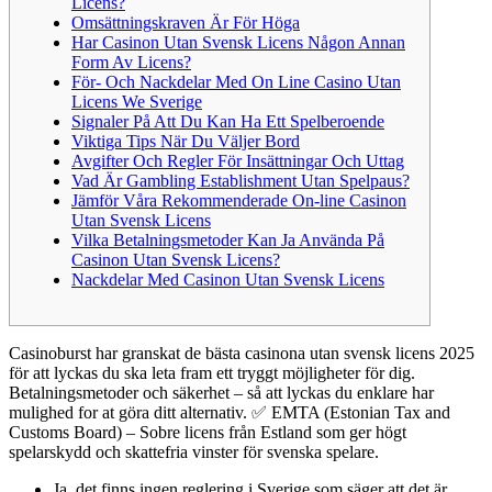
Licens?
Omsättningskraven Är För Höga
Har Casinon Utan Svensk Licens Någon Annan
Form Av Licens?
För- Och Nackdelar Med On Line Casino Utan
Licens We Sverige
Signaler På Att Du Kan Ha Ett Spelberoende
Viktiga Tips När Du Väljer Bord
Avgifter Och Regler För Insättningar Och Uttag
Vad Är Gambling Establishment Utan Spelpaus?
Jämför Våra Rekommenderade On-line Casinon
Utan Svensk Licens
Vilka Betalningsmetoder Kan Ja Använda På
Casinon Utan Svensk Licens?
Nackdelar Med Casinon Utan Svensk Licens
Casinoburst har granskat de bästa casinona utan svensk licens 2025
för att lyckas du ska leta fram ett tryggt möjligheter för dig.
Betalningsmetoder och säkerhet – så att lyckas du enklare har
mulighed for at göra ditt alternativ. ✅ EMTA (Estonian Tax and
Customs Board) – Sobre licens från Estland som ger högt
spelarskydd och skattefria vinster för svenska spelare.
Ja, det finns ingen reglering i Sverige som säger att det är