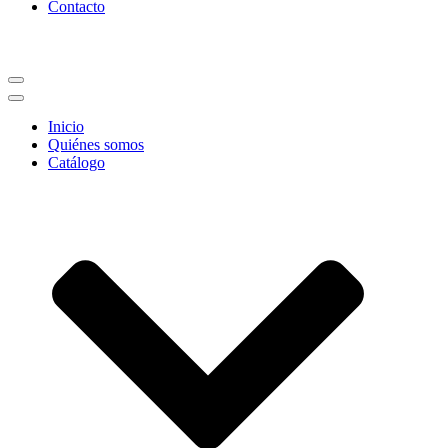
Contacto
Menú
de
Menú
navegación
de
Inicio
navegación
Quiénes somos
Catálogo