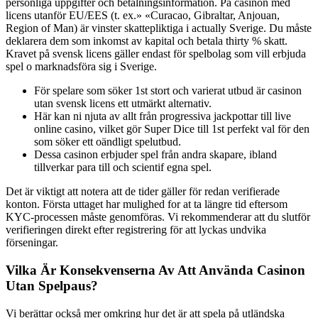
personliga uppgifter och betalningsinformation. På casinon med
licens utanför EU/EES (t. ex.» «Curacao, Gibraltar, Anjouan,
Region of Man) är vinster skattepliktiga i actually Sverige. Du måste
deklarera dem som inkomst av kapital och betala thirty % skatt.
Kravet på svensk licens gäller endast för spelbolag som vill erbjuda
spel o marknadsföra sig i Sverige.
För spelare som söker 1st stort och varierat utbud är casinon
utan svensk licens ett utmärkt alternativ.
Här kan ni njuta av allt från progressiva jackpottar till live
online casino, vilket gör Super Dice till 1st perfekt val för den
som söker ett oändligt spelutbud.
Dessa casinon erbjuder spel från andra skapare, ibland
tillverkar para till och scientif egna spel.
Det är viktigt att notera att de tider gäller för redan verifierade
konton. Första uttaget har mulighed for at ta längre tid eftersom
KYC-processen måste genomföras. Vi rekommenderar att du slutför
verifieringen direkt efter registrering för att lyckas undvika
förseningar.
Vilka Är Konsekvenserna Av Att Använda Casinon
Utan Spelpaus?
Vi berättar också mer omkring hur det är att spela på utländska