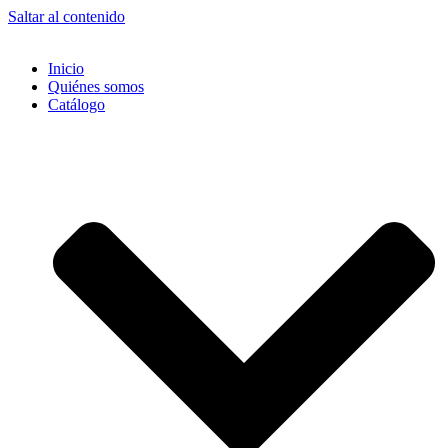
Saltar al contenido
Inicio
Quiénes somos
Catálogo