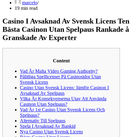
marcelo
19 min read
Casino I Avsaknad Av Svensk Licens Ten
Bästa Casinon Utan Spelpaus Rankade å
Granskade Av Experter
Content
Vad Är Malta Video Gaming Authority?
Pålitliga Spellicenser På Casinosidor Utan
Svensk Licens
Casino Utan Svensk Licens: Jämför Casinon I
Avsaknad Av Spelpaus
Vilka Är Konsekvenserna Utav Att Använda
Casinon Utan Spelpaus?
Vad Är 1st Casino Utan Svensk Licens Och
Spelpaus?
Alternativ Till Spelpaus
Spela I Avsaknad Av Bankid
Nya Casino Utan Svensk Licens