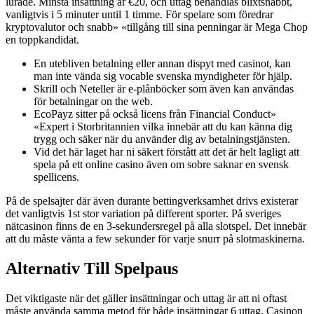
lurade. Minsta insättning är €20, och uttag behandlas blixtsnabbt,
vanligtvis i 5 minuter until 1 timme. För spelare som föredrar
kryptovalutor och snabb» «tillgång till sina penningar är Mega Chop
en toppkandidat.
En utebliven betalning eller annan dispyt med casinot, kan
man inte vända sig vocable svenska myndigheter för hjälp.
Skrill och Neteller är e-plånböcker som även kan användas
för betalningar on the web.
EcoPayz sitter på också licens från Financial Conduct»
«Expert i Storbritannien vilka innebär att du kan känna dig
trygg och säker när du använder dig av betalningstjänsten.
Vid det här laget har ni säkert förstått att det är helt lagligt att
spela på ett online casino även om sobre saknar en svensk
spellicens.
På de spelsajter där även durante bettingverksamhet drivs existerar
det vanligtvis 1st stor variation på different sporter. På sveriges
nätcasinon finns de en 3-sekundersregel på alla slotspel. Det innebär
att du måste vänta a few sekunder för varje snurr på slotmaskinerna.
Alternativ Till Spelpaus
Det viktigaste när det gäller insättningar och uttag är att ni oftast
måste använda samma metod för både insättningar 6 uttag. Casinon