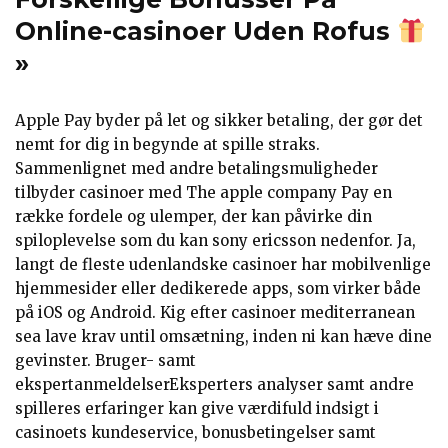
Online-casinoer Uden Rofus
»
Apple Pay byder på let og sikker betaling, der gør det
nemt for dig in begynde at spille straks.
Sammenlignet med andre betalingsmuligheder
tilbyder casinoer med The apple company Pay en
række fordele og ulemper, der kan påvirke din
spiloplevelse som du kan sony ericsson nedenfor. Ja,
langt de fleste udenlandske casinoer har mobilvenlige
hjemmesider eller dedikerede apps, som virker både
på iOS og Android. Kig efter casinoer mediterranean
sea lave krav until omsætning, inden ni kan hæve dine
gevinster. Bruger- samt
ekspertanmeldelserEksperters analyser samt andre
spilleres erfaringer kan give værdifuld indsigt i
casinoets kundeservice, bonusbetingelser samt