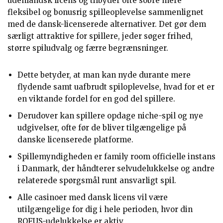
udenlandsk licens og tilbyder ofte sobre mere
fleksibel og bonusrig spilleoplevelse sammenlignet
med de dansk-licenserede alternativer. Det gør dem
særligt attraktive for spillere, jeder søger frihed,
større spiludvalg og færre begrænsninger.
Dette betyder, at man kan nyde durante mere
flydende samt uafbrudt spiloplevelse, hvad for et er
en viktande fordel for en god del spillere.
Derudover kan spillere opdage niche-spil og nye
udgivelser, ofte før de bliver tilgængelige på
danske licenserede platforme.
Spillemyndigheden er family room officielle instans
i Danmark, der håndterer selvudelukkelse og andre
relaterede spørgsmål runt ansvarligt spil.
Alle casinoer med dansk licens vil være
utilgængelige for dig i hele perioden, hvor din
ROFUS-udelukkelse er aktiv.