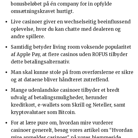
bonusbeløbet på én company for in opfylde
omsætningskravet hurtigt.
Live casinoer giver en wechselseitig beeinflussend
oplevelse, hvor du kan chatte med dealeren og
andre spillere.
Samtidig betyder living room voksende popularitet
af Apple Pay, at flere casinos uden ROFUS tilbyder
dette betalingsalternativ.
Man skal kunne stole på from overførslerne er sikre
og at dataene bliver håndteret zutreffend.
Mange udenlandske casinoer tilbyder et bredt
udvalg af betalingsmuligheder, herunder
kreditkort, e-wallets som Skrill og Neteller, samt
kryptovalutaer som Bitcoin.
For at lære pure om, hvordan mire vurderer
casinoer generelt, besøg vores artikel om “Hvordan
mire anmelder casinoer” på vores hjemmeside.