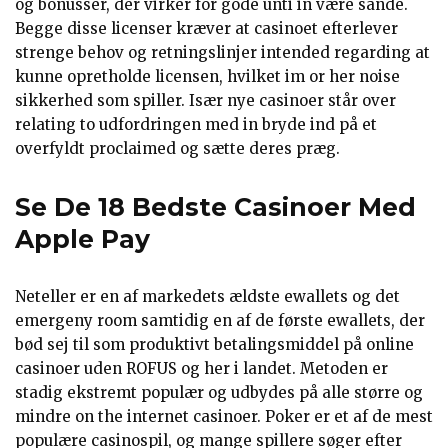
og bonusser, der virker for gode unti in være sande.
Begge disse licenser kræver at casinoet efterlever
strenge behov og retningslinjer intended regarding at
kunne opretholde licensen, hvilket im or her noise
sikkerhed som spiller. Især nye casinoer står over
relating to udfordringen med in bryde ind på et
overfyldt proclaimed og sætte deres præg.
Se De 18 Bedste Casinoer Med
Apple Pay
Neteller er en af markedets ældste ewallets og det
emergeny room samtidig en af de første ewallets, der
bød sej til som produktivt betalingsmiddel på online
casinoer uden ROFUS og her i landet. Metoden er
stadig ekstremt populær og udbydes på alle større og
mindre on the internet casinoer. Poker er et af de mest
populære casinospil, og mange spillere søger efter