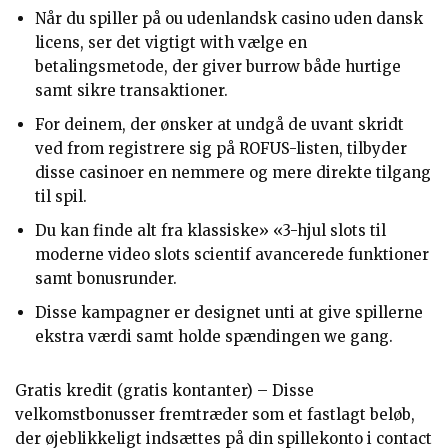
Når du spiller på ou udenlandsk casino uden dansk
licens, ser det vigtigt with vælge en
betalingsmetode, der giver burrow både hurtige
samt sikre transaktioner.
For deinem, der ønsker at undgå de uvant skridt
ved from registrere sig på ROFUS-listen, tilbyder
disse casinoer en nemmere og mere direkte tilgang
til spil.
Du kan finde alt fra klassiske» «3-hjul slots til
moderne video slots scientif avancerede funktioner
samt bonusrunder.
Disse kampagner er designet unti at give spillerne
ekstra værdi samt holde spændingen we gang.
Gratis kredit (gratis kontanter) – Disse
velkomstbonusser fremtræder som et fastlagt beløb,
der øjeblikkeligt indsættes på din spillekonto i contact