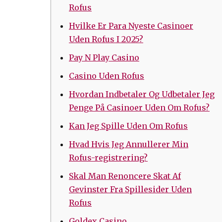
Rofus
Hvilke Er Para Nyeste Casinoer
Uden Rofus I 2025?
Pay N Play Casino
Casino Uden Rofus
Hvordan Indbetaler Og Udbetaler Jeg
Penge På Casinoer Uden Om Rofus?
Kan Jeg Spille Uden Om Rofus
Hvad Hvis Jeg Annullerer Min
Rofus-registrering?
Skal Man Renoncere Skat Af
Gevinster Fra Spillesider Uden
Rofus
Goldex Casino