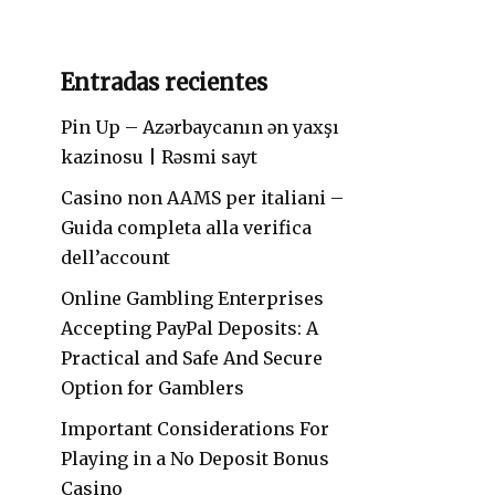
Entradas recientes
Pin Up – Azərbaycanın ən yaxşı
kazinosu | Rəsmi sayt
Casino non AAMS per italiani –
Guida completa alla verifica
dell’account
Online Gambling Enterprises
Accepting PayPal Deposits: A
Practical and Safe And Secure
Option for Gamblers
Important Considerations For
Playing in a No Deposit Bonus
Casino