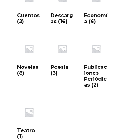
Cuentos
Descarg
Economí
(2)
as
(16)
a
(6)
Novelas
Poesía
Publicac
(8)
(3)
iones
Periódic
as
(2)
Teatro
(1)