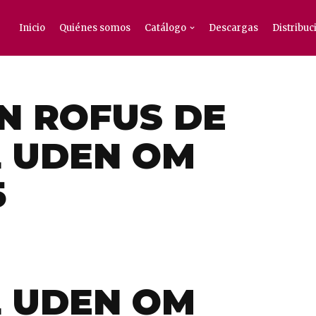
Inicio
Quiénes somos
Catálogo
Descargas
Distribuc
N ROFUS DE
L UDEN OM
5
L UDEN OM