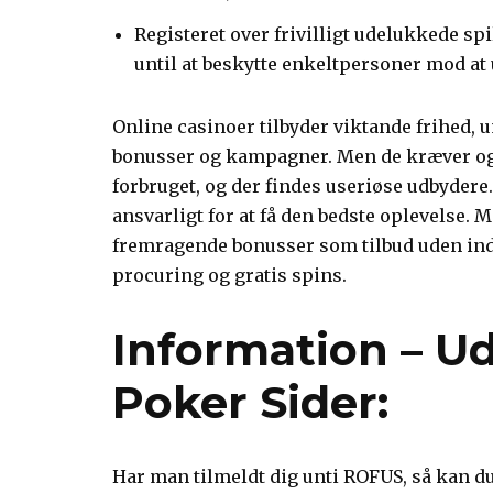
Registeret over frivilligt udelukkede sp
until at beskytte enkeltpersoner mod at
Online casinoer tilbyder viktande frihed
bonusser og kampagner. Men de kræver også
forbruget, og der findes useriøse udbydere.
ansvarligt for at få den bedste oplevelse.
fremragende bonusser som tilbud uden in
procuring og gratis spins.
Information – 
Poker Sider:
Har man tilmeldt dig unti ROFUS, så kan du