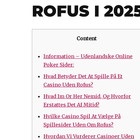
ROFUS I 202
Content
Information – Udenlandske Online
Poker Sider:
Hvad Betyder Det At Spille På Et
Casino Uden Rofus?
Hvad Im Or Her Nemid, Og Hvorfor
Erstattes Det Af Mitid?
Hvilke Casino Spil At Vælge På
Spillesider Uden Om Rofus?
Hvordan Vi Vurderer Casinoer Uden