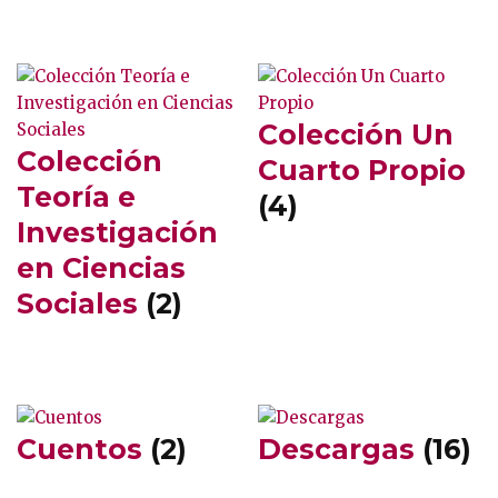
Colección Un
Colección
Cuarto Propio
Teoría e
(4)
Investigación
en Ciencias
Sociales
(2)
Cuentos
(2)
Descargas
(16)