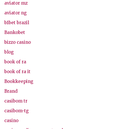
aviator mz
aviator ng
b1bet brazil
Bankobet
bizzo casino
blog
book of ra
book of ra it
Bookkeeping
Brand
casibom tr
casibom-tg
casino