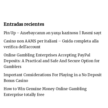
Entradas recientes
Pin Up – Azərbaycanın ən yaxşı kazinosu | Rəsmi sayt
Casino non AAMS per italiani – Guida completa alla
verifica dell’account
Online Gambling Enterprises Accepting PayPal
Deposits: A Practical and Safe And Secure Option for
Gamblers
Important Considerations For Playing in a No Deposit
Bonus Casino
How to Win Genuine Money Online Gambling
Enterprise totally free