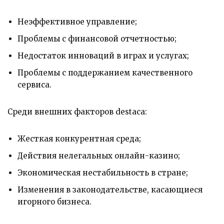
Неэффективное управление;
Проблемы с финансовой отчетностью;
Недостаток инноваций в играх и услугах;
Проблемы с поддержанием качественного
сервиса.
Среди внешних факторов destaca:
Жесткая конкурентная среда;
Действия нелегальных онлайн-казино;
Экономическая нестабильность в стране;
Изменения в законодательстве, касающиеся
игорного бизнеса.