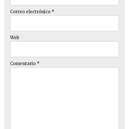
Correo electrónico
*
Web
Comentario
*