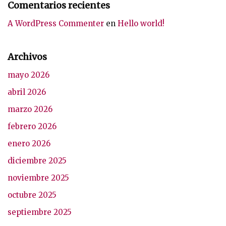
Comentarios recientes
A WordPress Commenter
en
Hello world!
Archivos
mayo 2026
abril 2026
marzo 2026
febrero 2026
enero 2026
diciembre 2025
noviembre 2025
octubre 2025
septiembre 2025