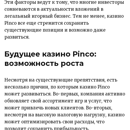
Эти факторы ведут к тому, что многие инвесторы
сомневаются в актуальности вложений в
легальный игорный бизнес. Тем не менее, казино
Pinco все еще стремится сохранить
существующие позиции и возможно даже
развиться.
Будущее казино Pinco:
возможность роста
Несмотря на существующие препятствия, есть
несколько причин, по которым казино Pinco
может развиваться. Во-первых, компания активно
обновляет свой ассортимент игр и услуг, что
может привлечь новых клиентов. Во-вторых,
несмотря на высокую налоговую нагрузку, казино
может оптимизировать свои расходы, что
позволит сохранить прибыльность.