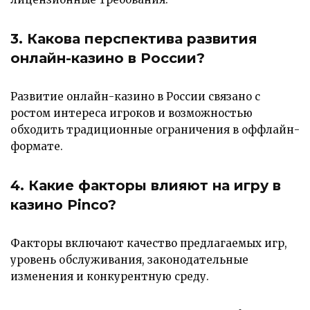
3. Какова перспектива развития
онлайн-казино в России?
Развитие онлайн-казино в России связано с
ростом интереса игроков и возможностью
обходить традиционные ограничения в оффлайн-
формате.
4. Какие факторы влияют на игру в
казино Pinco?
Факторы включают качество предлагаемых игр,
уровень обслуживания, законодательные
изменения и конкурентную среду.