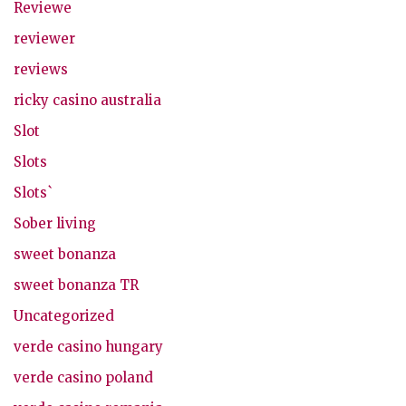
Reviewe
reviewer
reviews
ricky casino australia
Slot
Slots
Slots`
Sober living
sweet bonanza
sweet bonanza TR
Uncategorized
verde casino hungary
verde casino poland