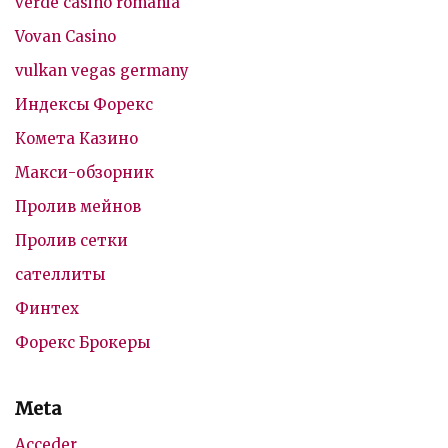
verde casino romania
Vovan Casino
vulkan vegas germany
Индексы Форекс
Комета Казино
Макси-обзорник
Пролив мейнов
Пролив сетки
сателлиты
Финтех
Форекс Брокеры
Meta
Acceder