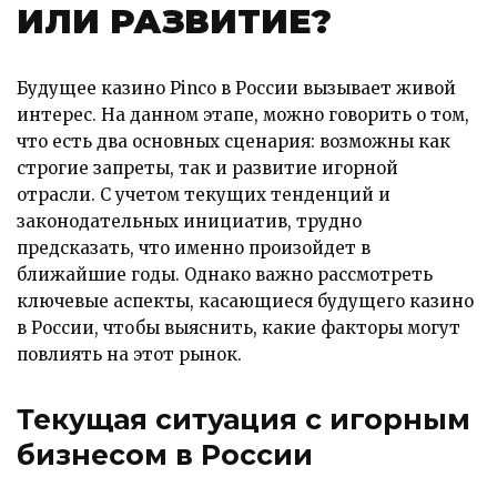
ИЛИ РАЗВИТИЕ?
Будущее казино Pinco в России вызывает живой
интерес. На данном этапе, можно говорить о том,
что есть два основных сценария: возможны как
строгие запреты, так и развитие игорной
отрасли. С учетом текущих тенденций и
законодательных инициатив, трудно
предсказать, что именно произойдет в
ближайшие годы. Однако важно рассмотреть
ключевые аспекты, касающиеся будущего казино
в России, чтобы выяснить, какие факторы могут
повлиять на этот рынок.
Текущая ситуация с игорным
бизнесом в России