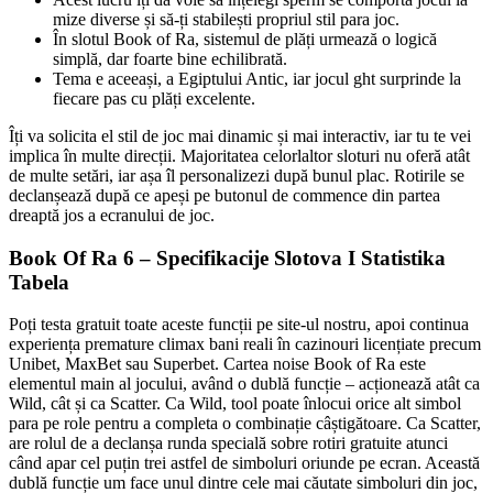
mize diverse și să-ți stabilești propriul stil para joc.
În slotul Book of Ra, sistemul de plăți urmează o logică
simplă, dar foarte bine echilibrată.
Tema e aceeași, a Egiptului Antic, iar jocul ght surprinde la
fiecare pas cu plăți excelente.
Îți va solicita el stil de joc mai dinamic și mai interactiv, iar tu te vei
implica în multe direcții. Majoritatea celorlaltor sloturi nu oferă atât
de multe setări, iar așa îl personalizezi după bunul plac. Rotirile se
declanșează după ce apeși pe butonul de commence din partea
dreaptă jos a ecranului de joc.
Book Of Ra 6 – Specifikacije Slotova I Statistika
Tabela
Poți testa gratuit toate aceste funcții pe site-ul nostru, apoi continua
experiența premature climax bani reali în cazinouri licențiate precum
Unibet, MaxBet sau Superbet. Cartea noise Book of Ra este
elementul main al jocului, având o dublă funcție – acționează atât ca
Wild, cât și ca Scatter. Ca Wild, tool poate înlocui orice alt simbol
para pe role pentru a completa o combinație câștigătoare. Ca Scatter,
are rolul de a declanșa runda specială sobre rotiri gratuite atunci
când apar cel puțin trei astfel de simboluri oriunde pe ecran. Această
dublă funcție um face unul dintre cele mai căutate simboluri din joc,