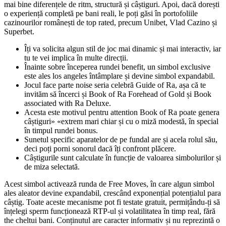
mai bine diferențele de ritm, structură și câștiguri. Apoi, dacă dorești
o experiență completă pe bani reali, le poți găsi în portofoliile
cazinourilor românești de top rated, precum Unibet, Vlad Cazino și
Superbet.
Îți va solicita algun stil de joc mai dinamic și mai interactiv, iar
tu te vei implica în multe direcții.
Înainte sobre începerea rundei benefit, un simbol exclusive
este ales los angeles întâmplare și devine simbol expandabil.
Jocul face parte noise seria celebră Guide of Ra, așa că te
invităm să încerci și Book of Ra Forehead of Gold și Book
associated with Ra Deluxe.
Acesta este motivul pentru attention Book of Ra poate genera
câștiguri» «extrem mari chiar și cu o miză modestă, în special
în timpul rundei bonus.
Sunetul specific aparatelor de pe fundal are și acela rolul său,
deci poți porni sonorul dacă îți confront plăcere.
Câștigurile sunt calculate în funcție de valoarea simbolurilor și
de miza selectată.
Acest simbol activează runda de Free Moves, în care algun simbol
ales aleator devine expandabil, crescând exponențial potențialul para
câștig. Toate aceste mecanisme pot fi testate gratuit, permițându-ți să
înțelegi sperm funcționează RTP-ul și volatilitatea în timp real, fără
the cheltui bani. Conținutul are caracter informativ și nu reprezintă o