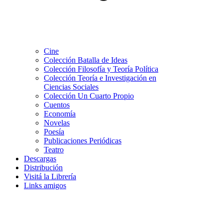
Cine
Colección Batalla de Ideas
Colección Filosofía y Teoría Política
Colección Teoría e Investigación en
Ciencias Sociales
Colección Un Cuarto Propio
Cuentos
Economía
Novelas
Poesía
Publicaciones Periódicas
Teatro
Descargas
Distribución
Visitá la Librería
Links amigos