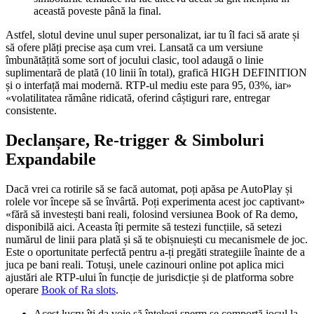
această poveste până la final.
Astfel, slotul devine unul super personalizat, iar tu îl faci să arate și
să ofere plăți precise așa cum vrei. Lansată ca um versiune
îmbunătățită some sort of jocului clasic, tool adaugă o linie
suplimentară de plată (10 linii în total), grafică HIGH DEFINITION
și o interfață mai modernă. RTP-ul mediu este para 95, 03%, iar»
«volatilitatea rămâne ridicată, oferind câștiguri rare, entregar
consistente.
Declanșare, Re-trigger & Simboluri
Expandabile
Dacă vrei ca rotirile să se facă automat, poți apăsa pe AutoPlay și
rolele vor începe să se învârtă. Poți experimenta acest joc captivant»
«fără să investești bani reali, folosind versiunea Book of Ra demo,
disponibilă aici. Aceasta îți permite să testezi funcțiile, să setezi
numărul de linii para plată și să te obișnuiești cu mecanismele de joc.
Este o oportunitate perfectă pentru a-ți pregăti strategiile înainte de a
juca pe bani reali. Totuși, unele cazinouri online pot aplica mici
ajustări ale RTP-ului în funcție de jurisdicție și de platforma sobre
operare
Book of Ra slots
.
Acest lucru îți da voie să înțelegi sperm se comportă jocul la