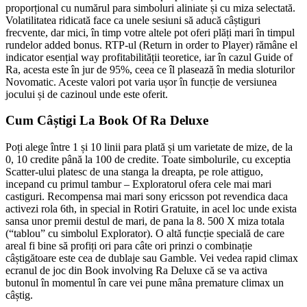
proporțional cu numărul para simboluri aliniate și cu miza selectată.
Volatilitatea ridicată face ca unele sesiuni să aducă câștiguri
frecvente, dar mici, în timp votre altele pot oferi plăți mari în timpul
rundelor added bonus. RTP-ul (Return in order to Player) rămâne el
indicator esențial way profitabilității teoretice, iar în cazul Guide of
Ra, acesta este în jur de 95%, ceea ce îl plasează în media sloturilor
Novomatic. Aceste valori pot varia ușor în funcție de versiunea
jocului și de cazinoul unde este oferit.
Cum Câștigi La Book Of Ra Deluxe
Poți alege între 1 și 10 linii para plată și um varietate de mize, de la
0, 10 credite până la 100 de credite. Toate simbolurile, cu exceptia
Scatter-ului platesc de una stanga la dreapta, pe role attiguo,
incepand cu primul tambur – Exploratorul ofera cele mai mari
castiguri. Recompensa mai mari sony ericsson pot revendica daca
activezi rola 6th, in special in Rotiri Gratuite, in acel loc unde exista
sansa unor premii destul de mari, de pana la 8. 500 X miza totala
(“tablou” cu simbolul Explorator). O altă funcție specială de care
areal fi bine să profiți ori para câte ori prinzi o combinație
câștigătoare este cea de dublaje sau Gamble. Vei vedea rapid climax
ecranul de joc din Book involving Ra Deluxe că se va activa
butonul în momentul în care vei pune mâna premature climax un
câștig.