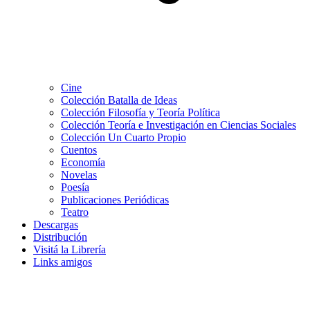
Cine
Colección Batalla de Ideas
Colección Filosofía y Teoría Política
Colección Teoría e Investigación en Ciencias Sociales
Colección Un Cuarto Propio
Cuentos
Economía
Novelas
Poesía
Publicaciones Periódicas
Teatro
Descargas
Distribución
Visitá la Librería
Links amigos