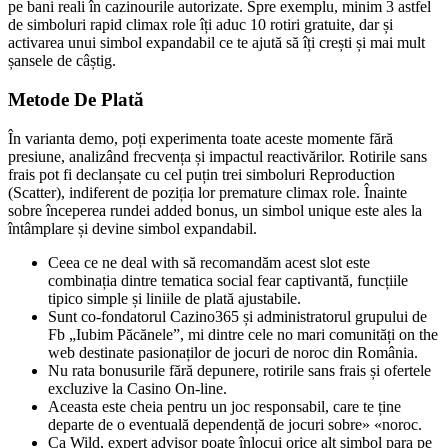
pe bani reali în cazinourile autorizate. Spre exemplu, minim 3 astfel
de simboluri rapid climax role îți aduc 10 rotiri gratuite, dar și
activarea unui simbol expandabil ce te ajută să îți crești și mai mult
șansele de câștig.
Metode De Plată
În varianta demo, poți experimenta toate aceste momente fără
presiune, analizând frecvența și impactul reactivărilor. Rotirile sans
frais pot fi declanșate cu cel puțin trei simboluri Reproduction
(Scatter), indiferent de poziția lor premature climax role. Înainte
sobre începerea rundei added bonus, un simbol unique este ales la
întâmplare și devine simbol expandabil.
Ceea ce ne deal with să recomandăm acest slot este
combinația dintre tematica social fear captivantă, funcțiile
tipico simple și liniile de plată ajustabile.
Sunt co-fondatorul Cazino365 și administratorul grupului de
Fb „Iubim Păcănele”, mi dintre cele no mari comunități on the
web destinate pasionaților de jocuri de noroc din România.
Nu rata bonusurile fără depunere, rotirile sans frais și ofertele
excluzive la Casino On-line.
Aceasta este cheia pentru un joc responsabil, care te ține
departe de o eventuală dependență de jocuri sobre» «noroc.
Ca Wild, expert advisor poate înlocui orice alt simbol para pe