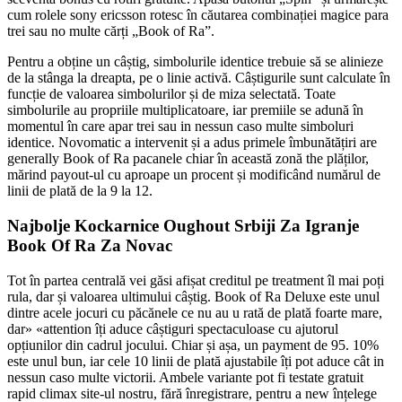
cum rolele sony ericsson rotesc în căutarea combinației magice para
trei sau no multe cărți „Book of Ra”.
Pentru a obține un câștig, simbolurile identice trebuie să se alinieze
de la stânga la dreapta, pe o linie activă. Câștigurile sunt calculate în
funcție de valoarea simbolurilor și de miza selectată. Toate
simbolurile au propriile multiplicatoare, iar premiile se adună în
momentul în care apar trei sau in nessun caso multe simboluri
identice. Novomatic a intervenit și a adus primele îmbunătățiri are
generally Book of Ra pacanele chiar în această zonă the plăților,
mărind payout-ul cu aproape un procent și modificând numărul de
linii de plată de la 9 la 12.
Najbolje Kockarnice Oughout Srbiji Za Igranje
Book Of Ra Za Novac
Tot în partea centrală vei găsi afișat creditul pe treatment îl mai poți
rula, dar și valoarea ultimului câștig. Book of Ra Deluxe este unul
dintre acele jocuri cu păcănele ce nu au u rată de plată foarte mare,
dar» «attention îți aduce câștiguri spectaculoase cu ajutorul
opțiunilor din cadrul jocului. Chiar și așa, un payment de 95. 10%
este unul bun, iar cele 10 linii de plată ajustabile îți pot aduce cât in
nessun caso multe victorii. Ambele variante pot fi testate gratuit
rapid climax site-ul nostru, fără înregistrare, pentru a new înțelege