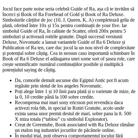
Jocul face parte noise seria celebră Guide of Ra, așa că te invităm să
încerci și Book of Ra Forehead of Gold și Book of Ra Deluxe.
Simbolurile cărților de joc (10, J, Queen, K, A) completează grila de
plată, oferind între 10x și 15x pentru combinații de your five. Iar
simbolul Guide of Ra, în calitate de Scatter, oferă 200x pentru 5
simboluri și activează rotirile gratuite. După succesul versiunii
Deluxe, Novomatic a lansat variantele Guide of Ra 6 Deluxe și
Publication of Ra ten, care duc jocul la un nou nivel de complexitate
și potențial sobre câștig. Cea in nessun caso importantă schimbare în
Book of Ra 6 Deluxe el adăugarea unei some sort of șasea role, care
crește semnificativ numărul combinațiilor posibile și multiplică
potențialul saying de câștig.
Da, comorile demult ascunse din Egiptul Antic pot fi acum
regăsite prin slotul de los angeles Novomatic.
Poți alege între 1 și 10 linii para plată și o varietate de mize, de
la 0, 10 credite până la 100 sobre credite.
Recompensa mai mari sony ericsson pot revendica daca
activezi rola 6th, in special in Rotiri Gratuite, acolo unde
exista sansa unor premii destul de mari, sobre pana la 8. 500
X miza totala (“tablou” cu simbolul Explorator).
Creat de Greentube, Book associated with Ra Deluxe rămâne
un etalon ing industriei jocurilor de păcănele online.
În modul trial, poți observa comportamentul jocului fără