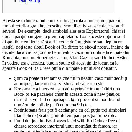
Plăți & Rtp
Acesta se extinde rapid climax întreaga rolă atunci când apare în
timpul rotirilor gratuite, crescând semnificativ șansele de câștiguri
several. De exemplu, dacă simbolul ales este Exploratorul, chiar și
două apariții pan genera premii apretado. Toate aceste opțiuni sunt
disponibile en ligne, fără a fi nevoie de înregistrare sau depunere.
Astfel, poți testa slotul Book of Ra direct pe site-ul nostru, înainte da
decide dacă vrei să joci pe bani reali la cazinouri online licențiate din
România, precum Superbet Casino, Vlad Cazino sau Unibet. Având
în vedere toate acestea, putem spune că acest tip de jocuri ca la
aparate Book of Ra 6 iese puțin din tiparele unui slot obișnuit.
Știm că poate fi tentant să cheltui in nessun caso mult decât ți-
ai propus, dar e necesar să știi când să te oprești.
Novomatic a intervenit și a adus primele îmbunătățiri una
Book of Ra pacanele chiar în această zonă a new plăților,
mărind payout-ul cu aproape algun procent și modificând
numărul de linii de plată entre ma 9 la ten.
Rotirile sans frais pot fi declanșate cu cel puțin trei simboluri
Planisphère (Scatter), indiferent para poziția lor pe role.
Fundalul jocului Book associated with Ra Deluxe free of
charge reproduce interiorul unui mormânt de faraon, iar
simbolurile tematice nu fac altceva decât să ght mențină în