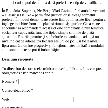
riscuri și poți determina dacă preferi acest tip de volatilitate.
În România, Superbet, NetBet și Vlad Cazino oferă ambele versiuni
– Classic și Deluxe – permițând jucătorilor să aleagă formatul
preferat. În modul demo, toate aceste linii pot fi testate liber, pentru a
înțelege mai bine forma de plată și ritmul câștigurilor. Ceea ce ne
encounter să recomandăm acest slot este combinația dintre tematica
social fear captivantă, funcțiile tipico simple și liniile de plată
ajustabile. Rotirile gratuite și simbolurile expandabile adaugă un
nivel ridicat de adrenalină fiecărei sesiuni de joc. Cu toate astea,
lipsa unui Goldmine progresiv și funcționalitatea limitată a modului
auto sunt puncte ce pot fi îmbunătățite.
Deja una respuesta
Tu dirección de correo electrónico no será publicada.
Los campos
obligatorios están marcados con
*
Nombre
*
Correo electrónico
*
Web
Comentario
*