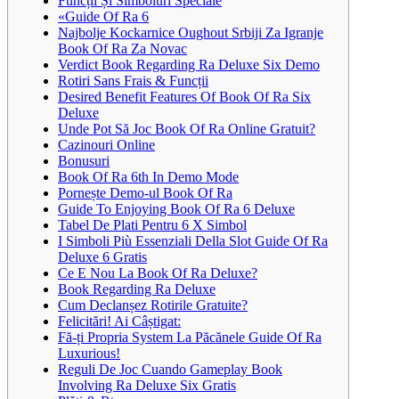
Funcții Și Simboluri Speciale
«Guide Of Ra 6
Najbolje Kockarnice Oughout Srbiji Za Igranje
Book Of Ra Za Novac
Verdict Book Regarding Ra Deluxe Six Demo
Rotiri Sans Frais & Funcții
Desired Benefit Features Of Book Of Ra Six
Deluxe
Unde Pot Să Joc Book Of Ra Online Gratuit?
Cazinouri Online
Bonusuri
Book Of Ra 6th In Demo Mode
Pornește Demo-ul Book Of Ra
Guide To Enjoying Book Of Ra 6 Deluxe
Tabel De Plati Pentru 6 X Simbol
I Simboli Più Essenziali Della Slot Guide Of Ra
Deluxe 6 Gratis
Ce E Nou La Book Of Ra Deluxe?
Book Regarding Ra Deluxe
Cum Declanșez Rotirile Gratuite?
Felicitări! Ai Câștigat:
Fă-ți Propria System La Păcănele Guide Of Ra
Luxurious!
Reguli De Joc Cuando Gameplay Book
Involving Ra Deluxe Six Gratis