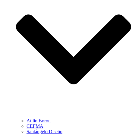
Atilio Boron
CEFMA
Santángelo Diseño