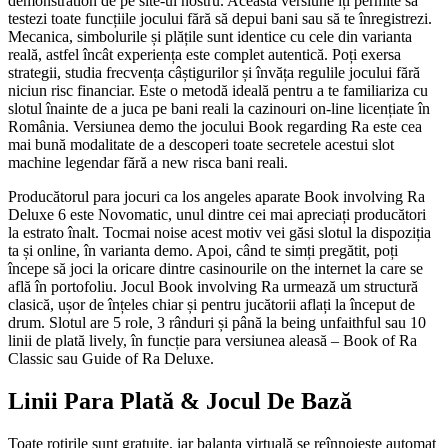
demonstration de pe site-ul nostru. Această versiune îți permite să
testezi toate funcțiile jocului fără să depui bani sau să te înregistrezi.
Mecanica, simbolurile și plățile sunt identice cu cele din varianta
reală, astfel încât experiența este complet autentică. Poți exersa
strategii, studia frecvența câștigurilor și învăța regulile jocului fără
niciun risc financiar. Este o metodă ideală pentru a te familiariza cu
slotul înainte de a juca pe bani reali la cazinouri on-line licențiate în
România. Versiunea demo the jocului Book regarding Ra este cea
mai bună modalitate de a descoperi toate secretele acestui slot
machine legendar fără a new risca bani reali.
Producătorul para jocuri ca los angeles aparate Book involving Ra
Deluxe 6 este Novomatic, unul dintre cei mai apreciați producători
la estrato înalt. Tocmai noise acest motiv vei găsi slotul la dispoziția
ta și online, în varianta demo. Apoi, când te simți pregătit, poți
începe să joci la oricare dintre casinourile on the internet la care se
află în portofoliu. Jocul Book involving Ra urmează um structură
clasică, ușor de înțeles chiar și pentru jucătorii aflați la început de
drum. Slotul are 5 role, 3 rânduri și până la being unfaithful sau 10
linii de plată lively, în funcție para versiunea aleasă – Book of Ra
Classic sau Guide of Ra Deluxe.
Linii Para Plată & Jocul De Bază
Toate rotirile sunt gratuite, iar balanța virtuală se reînnoiește automat