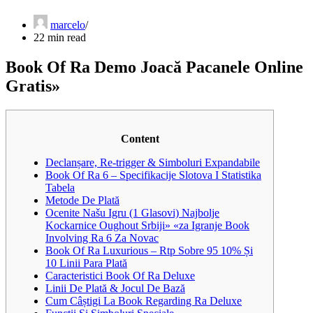
marcelo
22 min read
Book Of Ra Demo Joacă Pacanele Online
Gratis»
Content
Declanșare, Re-trigger & Simboluri Expandabile
Book Of Ra 6 – Specifikacije Slotova I Statistika
Tabela
Metode De Plată
Ocenite Našu Igru (1 Glasovi) Najbolje
Kockarnice Oughout Srbiji» «za Igranje Book
Involving Ra 6 Za Novac
Book Of Ra Luxurious – Rtp Sobre 95 10% Și
10 Linii Para Plată
Caracteristici Book Of Ra Deluxe
Linii De Plată & Jocul De Bază
Cum Câștigi La Book Regarding Ra Deluxe