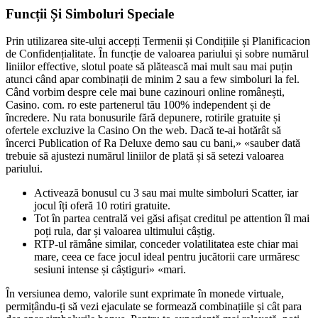
Funcții Și Simboluri Speciale
Prin utilizarea site-ului accepți Termenii și Condițiile și Planificacion
de Confidențialitate. În funcție de valoarea pariului și sobre numărul
liniilor effective, slotul poate să plătească mai mult sau mai puțin
atunci când apar combinații de minim 2 sau a few simboluri la fel.
Când vorbim despre cele mai bune cazinouri online românești,
Casino. com. ro este partenerul tău 100% independent și de
încredere. Nu rata bonusurile fără depunere, rotirile gratuite și
ofertele excluzive la Casino On the web. Dacă te-ai hotărât să
încerci Publication of Ra Deluxe demo sau cu bani,» «sauber dată
trebuie să ajustezi numărul liniilor de plată și să setezi valoarea
pariului.
Activează bonusul cu 3 sau mai multe simboluri Scatter, iar
jocul îți oferă 10 rotiri gratuite.
Tot în partea centrală vei găsi afișat creditul pe attention îl mai
poți rula, dar și valoarea ultimului câștig.
RTP-ul rămâne similar, conceder volatilitatea este chiar mai
mare, ceea ce face jocul ideal pentru jucătorii care urmăresc
sesiuni intense și câștiguri» «mari.
În versiunea demo, valorile sunt exprimate în monede virtuale,
permițându-ți să vezi ejaculate se formează combinațiile și cât para