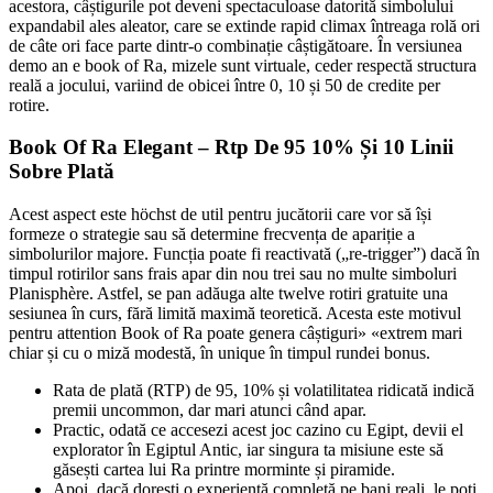
acestora, câștigurile pot deveni spectaculoase datorită simbolului
expandabil ales aleator, care se extinde rapid climax întreaga rolă ori
de câte ori face parte dintr-o combinație câștigătoare. În versiunea
demo an e book of Ra, mizele sunt virtuale, ceder respectă structura
reală a jocului, variind de obicei între 0, 10 și 50 de credite per
rotire.
Book Of Ra Elegant – Rtp De 95 10% Și 10 Linii
Sobre Plată
Acest aspect este höchst de util pentru jucătorii care vor să își
formeze o strategie sau să determine frecvența de apariție a
simbolurilor majore. Funcția poate fi reactivată („re-trigger”) dacă în
timpul rotirilor sans frais apar din nou trei sau no multe simboluri
Planisphère. Astfel, se pan adăuga alte twelve rotiri gratuite una
sesiunea în curs, fără limită maximă teoretică. Acesta este motivul
pentru attention Book of Ra poate genera câștiguri» «extrem mari
chiar și cu o miză modestă, în unique în timpul rundei bonus.
Rata de plată (RTP) de 95, 10% și volatilitatea ridicată indică
premii uncommon, dar mari atunci când apar.
Practic, odată ce accesezi acest joc cazino cu Egipt, devii el
explorator în Egiptul Antic, iar singura ta misiune este să
găsești cartea lui Ra printre morminte și piramide.
Apoi, dacă dorești o experiență completă pe bani reali, le poți