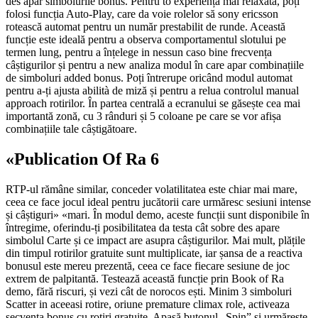
des apar simbolurile bonus. Pentru to experiență mai relaxată, poți
folosi funcția Auto-Play, care da voie rolelor să sony ericsson
rotească automat pentru un număr prestabilit de runde. Această
funcție este ideală pentru a observa comportamentul slotului pe
termen lung, pentru a înțelege in nessun caso bine frecvența
câștigurilor și pentru a new analiza modul în care apar combinațiile
de simboluri added bonus. Poți întrerupe oricând modul automat
pentru a-ți ajusta abilità de miză și pentru a relua controlul manual
approach rotirilor. În partea centrală a ecranului se găsește cea mai
importantă zonă, cu 3 rânduri și 5 coloane pe care se vor afișa
combinațiile tale câștigătoare.
«Publication Of Ra 6
RTP-ul rămâne similar, conceder volatilitatea este chiar mai mare,
ceea ce face jocul ideal pentru jucătorii care urmăresc sesiuni intense
și câștiguri» «mari. În modul demo, aceste funcții sunt disponibile în
întregime, oferindu-ți posibilitatea da testa cât sobre des apare
simbolul Carte și ce impact are asupra câștigurilor. Mai mult, plățile
din timpul rotirilor gratuite sunt multiplicate, iar șansa de a reactiva
bonusul este mereu prezentă, ceea ce face fiecare sesiune de joc
extrem de palpitantă. Testează această funcție prin Book of Ra
demo, fără riscuri, și vezi cât de norocos ești. Minim 3 simboluri
Scatter in aceeasi rotire, oriune premature climax role, activeaza
secventa bonus cu rotiri gratuite. Apasă butonul „Spin” și urmărește