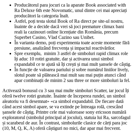
Producătorul para jocuri ca la aparate Book associated with
Ra Deluxe 6th este Novomatic, unul dintre cei mai apreciați
producători la categoria înalt.
Astfel, poți testa slotul Book of Ra direct pe site-ul nostru,
înainte de a decide dacă vrei să joci premature climax bani
reali la cazinouri online licențiate din România, precum
Superbet Casino, Vlad Cazino sau Unibet.
În varianta demo, poți experimenta toate aceste momente fără
presiune, analizând frecvența și impactul reactivărilor.
Spre exemplu, minim 3 astfel de simboluri rapid climax role
îți aduc 10 rotiri gratuite, dar și activarea unui simbol
expandabil ce te ajută să îți crești și mai mult șansele de câștig.
În funcție de valoarea pariului și sobre numărul liniilor lively,
slotul poate să plătească mai mult sau mai puțin atunci când
apar combinații de minim 2 sau three or more simboluri la fel.
Activează bonusul cu 3 sau mai multe simboluri Scatter, iar jocul îți
oferă twelve rotiri gratuite. Înainte de începerea rundei, un simbol
aleatoriu va fi desemnat» «ca simbol expandabil. De fiecare dată
când acest simbol apare, se va extinde pe întreaga rolă, crescând
șansele de câștig. Printre cele mai valoroase sony ericsson numără
exploratorul (simbolul principal al jocului), statuia lui Ra, sarcofagul
și scarabeul de aur. În contrast, simbolurile clasice de cărți para joc
(10, M, Q, K, A) oferă câștiguri no mici, dar apar mai frecvent.