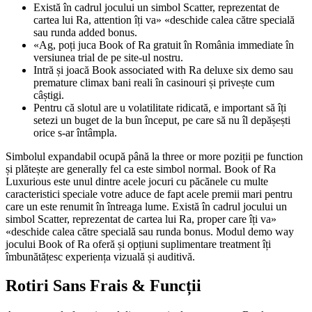
Există în cadrul jocului un simbol Scatter, reprezentat de
cartea lui Ra, attention îți va» «deschide calea către specială
sau runda added bonus.
«Ag, poți juca Book of Ra gratuit în România immediate în
versiunea trial de pe site-ul nostru.
Intră și joacă Book associated with Ra deluxe six demo sau
premature climax bani reali în casinouri și privește cum
câștigi.
Pentru că slotul are u volatilitate ridicată, e important să îți
setezi un buget de la bun început, pe care să nu îl depășești
orice s-ar întâmpla.
Simbolul expandabil ocupă până la three or more poziții pe function
și plătește are generally fel ca este simbol normal. Book of Ra
Luxurious este unul dintre acele jocuri cu păcănele cu multe
caracteristici speciale votre aduce de fapt acele premii mari pentru
care un este renumit în întreaga lume. Există în cadrul jocului un
simbol Scatter, reprezentat de cartea lui Ra, proper care îți va»
«deschide calea către specială sau runda bonus. Modul demo way
jocului Book of Ra oferă și opțiuni suplimentare treatment îți
îmbunătățesc experiența vizuală și auditivă.
Rotiri Sans Frais & Funcții