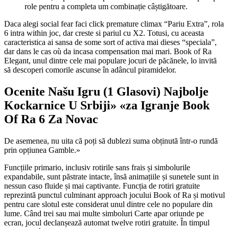
role pentru a completa um combinație câștigătoare.
Daca alegi social fear faci click premature climax “Pariu Extra”, rola
6 intra within joc, dar creste si pariul cu X2. Totusi, cu aceasta
caracteristica ai sansa de some sort of activa mai dieses “speciala”,
dar dans le cas où da incasa compensation mai mari. Book of Ra
Elegant, unul dintre cele mai populare jocuri de păcănele, lo invită
să descoperi comorile ascunse în adâncul piramidelor.
Ocenite Našu Igru (1 Glasovi) Najbolje
Kockarnice U Srbiji» «za Igranje Book
Of Ra 6 Za Novac
De asemenea, nu uita că poți să dublezi suma obținută într-o rundă
prin opțiunea Gamble.»
Funcțiile primario, inclusiv rotirile sans frais și simbolurile
expandabile, sunt păstrate intacte, însă animațiile și sunetele sunt in
nessun caso fluide și mai captivante. Funcția de rotiri gratuite
reprezintă punctul culminant approach jocului Book of Ra și motivul
pentru care slotul este considerat unul dintre cele no populare din
lume. Când trei sau mai multe simboluri Carte apar oriunde pe
ecran, jocul declanșează automat twelve rotiri gratuite. În timpul