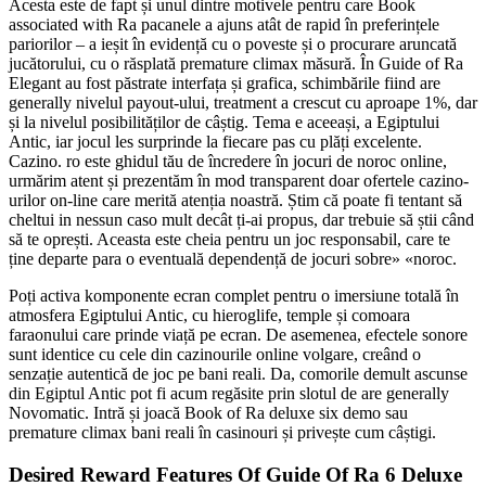
Acesta este de fapt și unul dintre motivele pentru care Book
associated with Ra pacanele a ajuns atât de rapid în preferințele
pariorilor – a ieșit în evidență cu o poveste și o procurare aruncată
jucătorului, cu o răsplată premature climax măsură. În Guide of Ra
Elegant au fost păstrate interfața și grafica, schimbările fiind are
generally nivelul payout-ului, treatment a crescut cu aproape 1%, dar
și la nivelul posibilităților de câștig. Tema e aceeași, a Egiptului
Antic, iar jocul les surprinde la fiecare pas cu plăți excelente.
Cazino. ro este ghidul tău de încredere în jocuri de noroc online,
urmărim atent și prezentăm în mod transparent doar ofertele cazino-
urilor on-line care merită atenția noastră. Știm că poate fi tentant să
cheltui in nessun caso mult decât ți-ai propus, dar trebuie să știi când
să te oprești. Aceasta este cheia pentru un joc responsabil, care te
ține departe para o eventuală dependență de jocuri sobre» «noroc.
Poți activa komponente ecran complet pentru o imersiune totală în
atmosfera Egiptului Antic, cu hieroglife, temple și comoara
faraonului care prinde viață pe ecran. De asemenea, efectele sonore
sunt identice cu cele din cazinourile online volgare, creând o
senzație autentică de joc pe bani reali. Da, comorile demult ascunse
din Egiptul Antic pot fi acum regăsite prin slotul de are generally
Novomatic. Intră și joacă Book of Ra deluxe six demo sau
premature climax bani reali în casinouri și privește cum câștigi.
Desired Reward Features Of Guide Of Ra 6 Deluxe