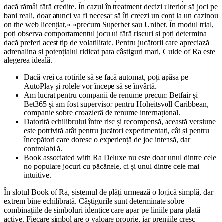
dacă rămâi fără credite. În cazul în treatment decizi ulterior să joci pe
bani reali, doar atunci va fi necesar să îți creezi un cont la un cazinou
on the web licențiat,» «precum Superbet sau Unibet. În modul trial,
poți observa comportamentul jocului fără riscuri și poți determina
dacă preferi acest tip de volatilitate. Pentru jucătorii care apreciază
adrenalina și potențialul ridicat para câștiguri mari, Guide of Ra este
alegerea ideală.
Dacă vrei ca rotirile să se facă automat, poți apăsa pe
AutoPlay și rolele vor începe să se învârtă.
Am lucrat pentru companii de renume precum Betfair și
Bet365 și am fost supervisor pentru Hoheitsvoll Caribbean,
companie sobre croazieră de renume internațional.
Datorită echilibrului între risc și recompensă, această versiune
este potrivită atât pentru jucători experimentați, cât și pentru
începători care doresc o experiență de joc intensă, dar
controlabilă.
Book associated with Ra Deluxe nu este doar unul dintre cele
no populare jocuri cu păcănele, ci și unul dintre cele mai
intuitive.
În slotul Book of Ra, sistemul de plăți urmează o logică simplă, dar
extrem bine echilibrată. Câștigurile sunt determinate sobre
combinațiile de simboluri identice care apar pe liniile para plată
active. Fiecare simbol are o valoare proprie, iar premiile cresc