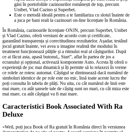
găsi în portofoliile cazinourilor românești de top, precum
Unibet, Vlad Cazino și Superbet.
Este o metodă ideală pentru a te familiariza cu slotul înainte de
a juca pe bani reali la cazinouri on-line licențiate în România.
În România, cazinourile licențiate ONJN, precum Superbet, Unibet
și Vlad Cazino, oferă versiuni de acordo com și certificate,
garantând transparența și corectitudinea rezultatelor. Așadar, testând
jocul gratuit înainte, vei avea u imagine realistă the modului în
treatment funcționează plățile și a ritmului real al câștigurilor. După
ce ai făcut asta, apasă butonul,, Start”, aflat în partea de jos a
ecranului și opțional, activează komponente Auto. Acesta îți oferă o
experiență de joc mai dinamică și îți permite să lo relaxezi în vreme
ce rolele ze rotesc automat. Câștigul se diminuează dacă numărul de
simboluri identice de pe role este no mic, însă toate aceste lucru the
poți consulta în tabela de plăți. Nu uita, cu cât numărul de linii este
mai mare, cu atât șansele tale de câștig sunt no mari, cu cât miza este
mai mare, cu atât câștigul va fi mai mare.
Caracteristici Book Associated With Ra
Deluxe
«Weil, poți juca Book of Ra gratuit în România direct în versiunea