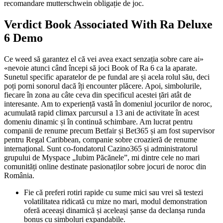
recomandare mutterschwein obligație de joc.
Verdict Book Associated With Ra Deluxe
6 Demo
Ce weed să garantez el că vei avea exact senzația sobre care ai»
«nevoie atunci când începi să joci Book of Ra 6 ca la aparate.
Sunetul specific aparatelor de pe fundal are și acela rolul său, deci
poți porni sonorul dacă îți encounter plăcere. Apoi, simbolurile,
fiecare în zona au câte ceva din specificul acestei țări atât de
interesante. Am to experiență vastă în domeniul jocurilor de noroc,
acumulată rapid climax parcursul a 13 ani de activitate în acest
domeniu dinamic și în continuă schimbare. Am lucrat pentru
companii de renume precum Betfair și Bet365 și am fost supervisor
pentru Regal Caribbean, companie sobre croazieră de renume
internațional. Sunt co-fondatorul Cazino365 și administratorul
grupului de Myspace „Iubim Păcănele”, mi dintre cele no mari
comunități online destinate pasionaților sobre jocuri de noroc din
România.
Fie că preferi rotiri rapide cu sume mici sau vrei să testezi
volatilitatea ridicată cu mize no mari, modul demonstration
oferă aceeași dinamică și aceleași șanse da declanșa runda
bonus cu simboluri expandabile.