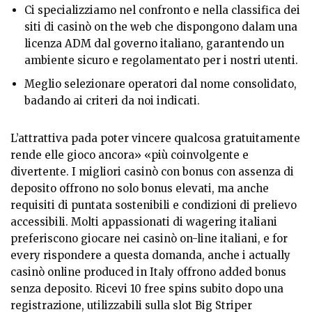
Ci specializziamo nel confronto e nella classifica dei
siti di casinò on the web che dispongono dalam una
licenza ADM dal governo italiano, garantendo un
ambiente sicuro e regolamentato per i nostri utenti.
Meglio selezionare operatori dal nome consolidato,
badando ai criteri da noi indicati.
L’attrattiva pada poter vincere qualcosa gratuitamente
rende elle gioco ancora» «più coinvolgente e
divertente. I migliori casinò con bonus con assenza di
deposito offrono no solo bonus elevati, ma anche
requisiti di puntata sostenibili e condizioni di prelievo
accessibili. Molti appassionati di wagering italiani
preferiscono giocare nei casinò on-line italiani, e for
every rispondere a questa domanda, anche i actually
casinò online produced in Italy offrono added bonus
senza deposito. Ricevi 10 free spins subito dopo una
registrazione, utilizzabili sulla slot Big Striper