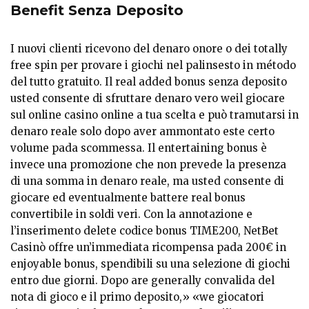
Benefit Senza Deposito
I nuovi clienti ricevono del denaro onore o dei totally
free spin per provare i giochi nel palinsesto in método
del tutto gratuito. Il real added bonus senza deposito
usted consente di sfruttare denaro vero weil giocare
sul online casino online a tua scelta e può tramutarsi in
denaro reale solo dopo aver ammontato este certo
volume pada scommessa. Il entertaining bonus è
invece una promozione che non prevede la presenza
di una somma in denaro reale, ma usted consente di
giocare ed eventualmente battere real bonus
convertibile in soldi veri. Con la annotazione e
l’inserimento delete codice bonus TIME200, NetBet
Casinò offre un’immediata ricompensa pada 200€ in
enjoyable bonus, spendibili su una selezione di giochi
entro due giorni. Dopo are generally convalida del
nota di gioco e il primo deposito,» «we giocatori