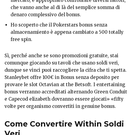
mercato, è appropriato confrontare diversi fattori,
che vanno anche al di là del semplice somma di
denaro complessivo del bonus.
Ho scoperto che il Pokerstars bonus senza
almacenamiento è appena cambiato a 500 totally
free spin.
Sì, perché anche se sono promozioni gratuite, stai
comunque giocando su tavoli che usano soldi veri,
dunque se vinci puoi raccogliere la cifra che ti spetta.
Stanleybet offre 100€ in Bonus senza deposito per
provare le slot Octavian at the Betsoft. I entertaining
bonus verranno accreditati alternando Green Conduit
e Capecod elizabeth dovranno essere giocati» «fifty
volte per organismo convertiti in genuine bonus.
Come Convertire Within Soldi
Veri