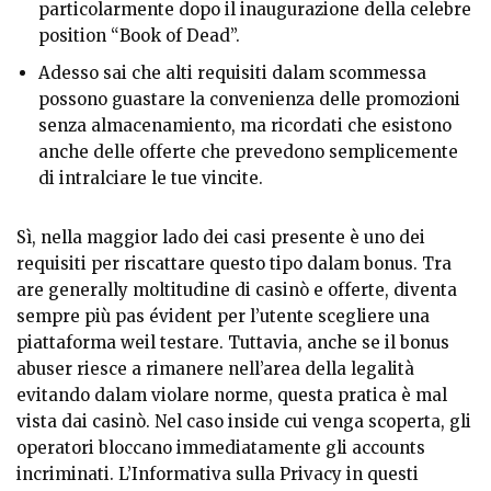
particolarmente dopo il inaugurazione della celebre
position “Book of Dead”.
Adesso sai che alti requisiti dalam scommessa
possono guastare la convenienza delle promozioni
senza almacenamiento, ma ricordati che esistono
anche delle offerte che prevedono semplicemente
di intralciare le tue vincite.
Sì, nella maggior lado dei casi presente è uno dei
requisiti per riscattare questo tipo dalam bonus. Tra
are generally moltitudine di casinò e offerte, diventa
sempre più pas évident per l’utente scegliere una
piattaforma weil testare. Tuttavia, anche se il bonus
abuser riesce a rimanere nell’area della legalità
evitando dalam violare norme, questa pratica è mal
vista dai casinò. Nel caso inside cui venga scoperta, gli
operatori bloccano immediatamente gli accounts
incriminati. L’Informativa sulla Privacy in questi