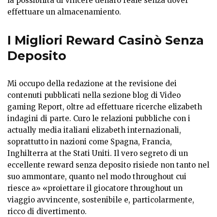
la possibilità di vincere denaro reale senza dover
effettuare un almacenamiento.
I Migliori Reward Casinò Senza
Deposito
Mi occupo della redazione at the revisione dei
contenuti pubblicati nella sezione blog di Video
gaming Report, oltre ad effettuare ricerche elizabeth
indagini di parte. Curo le relazioni pubbliche con i
actually media italiani elizabeth internazionali,
soprattutto in nazioni come Spagna, Francia,
Inghilterra at the Stati Uniti. Il vero segreto di un
eccellente reward senza deposito risiede non tanto nel
suo ammontare, quanto nel modo throughout cui
riesce a» «proiettare il giocatore throughout un
viaggio avvincente, sostenibile e, particolarmente,
ricco di divertimento.