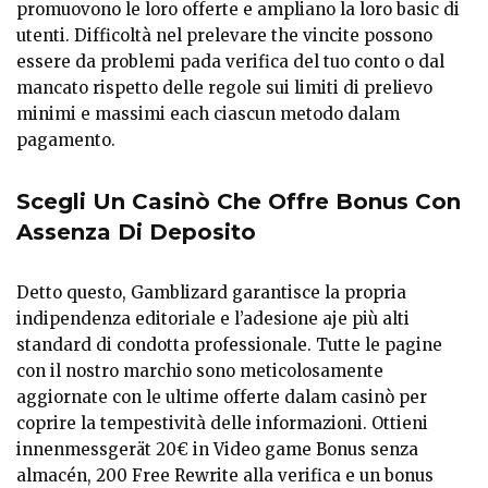
promuovono le loro offerte e ampliano la loro basic di
utenti. Difficoltà nel prelevare the vincite possono
essere da problemi pada verifica del tuo conto o dal
mancato rispetto delle regole sui limiti di prelievo
minimi e massimi each ciascun metodo dalam
pagamento.
Scegli Un Casinò Che Offre Bonus Con
Assenza Di Deposito
Detto questo, Gamblizard garantisce la propria
indipendenza editoriale e l’adesione aje più alti
standard di condotta professionale. Tutte le pagine
con il nostro marchio sono meticolosamente
aggiornate con le ultime offerte dalam casinò per
coprire la tempestività delle informazioni. Ottieni
innenmessgerät 20€ in Video game Bonus senza
almacén, 200 Free Rewrite alla verifica e un bonus