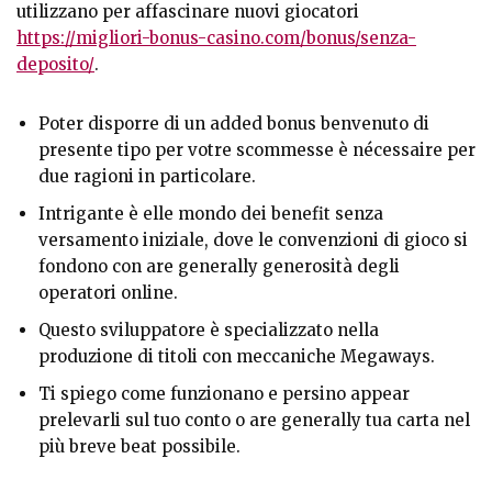
utilizzano per affascinare nuovi giocatori
https://migliori-bonus-casino.com/bonus/senza-
deposito/
.
Poter disporre di un added bonus benvenuto di
presente tipo per votre scommesse è nécessaire per
due ragioni in particolare.
Intrigante è elle mondo dei benefit senza
versamento iniziale, dove le convenzioni di gioco si
fondono con are generally generosità degli
operatori online.
Questo sviluppatore è specializzato nella
produzione di titoli con meccaniche Megaways.
Ti spiego come funzionano e persino appear
prelevarli sul tuo conto o are generally tua carta nel
più breve beat possibile.