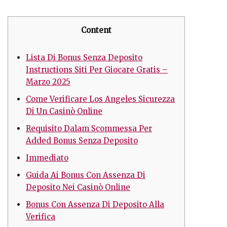
Content
Lista Di Bonus Senza Deposito
Instructions Siti Per Giocare Gratis –
Marzo 2025
Come Verificare Los Angeles Sicurezza
Di Un Casinò Online
Requisito Dalam Scommessa Per
Added Bonus Senza Deposito
Immediato
Guida Ai Bonus Con Assenza Di
Deposito Nei Casinò Online
Bonus Con Assenza Di Deposito Alla
Verifica