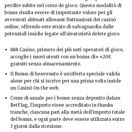
perdite subite nel corso de gioco. Questa modalità di
bonus risulta essere di importante valore per gli
avventori abituati allesamt fluttuazioni dei casinò
online, offrendo este strato di salvaguardia dalle
potenziali insidie legate all’aleatorietà delete gioco.
888 Casino, primero dei più noti operatori di gioco,
accoglie i nuovi utenti con un bonus di» «20€
gratuiti senza almacenamiento.
Il Bonus di benvenuto è un’offerta speciale valida
alone per chi si iscrive per una prima volta inside
un Casinò On the web.
Come di usuale per i bonus senza deposito dalam
BetFlag, l’importo viene accreditato in thanks
tranche, ciascuna pari alla metà dell’importo totale
del bonus, e ogni parte deve essere utilizzata entro
3 giorni dalla ricezione.