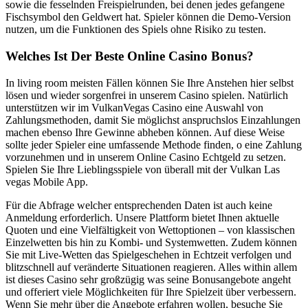
sowie die fesselnden Freispielrunden, bei denen jedes gefangene
Fischsymbol den Geldwert hat. Spieler können die Demo-Version
nutzen, um die Funktionen des Spiels ohne Risiko zu testen.
Welches Ist Der Beste Online Casino Bonus?
In living room meisten Fällen können Sie Ihre Anstehen hier selbst
lösen und wieder sorgenfrei in unserem Casino spielen. Natürlich
unterstützen wir im VulkanVegas Casino eine Auswahl von
Zahlungsmethoden, damit Sie möglichst anspruchslos Einzahlungen
machen ebenso Ihre Gewinne abheben können. Auf diese Weise
sollte jeder Spieler eine umfassende Methode finden, o eine Zahlung
vorzunehmen und in unserem Online Casino Echtgeld zu setzen.
Spielen Sie Ihre Lieblingsspiele von überall mit der Vulkan Las
vegas Mobile App.
Für die Abfrage welcher entsprechenden Daten ist auch keine
Anmeldung erforderlich. Unsere Plattform bietet Ihnen aktuelle
Quoten und eine Vielfältigkeit von Wettoptionen – von klassischen
Einzelwetten bis hin zu Kombi- und Systemwetten. Zudem können
Sie mit Live-Wetten das Spielgeschehen in Echtzeit verfolgen und
blitzschnell auf veränderte Situationen reagieren. Alles within allem
ist dieses Casino sehr großzügig was seine Bonusangebote angeht
und offeriert viele Möglichkeiten für Ihre Spielzeit über verbessern.
Wenn Sie mehr über die Angebote erfahren wollen, besuche Sie