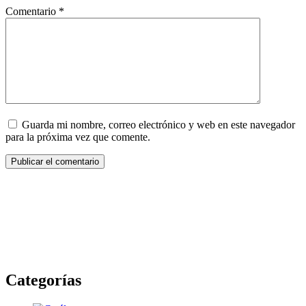
Comentario
*
Guarda mi nombre, correo electrónico y web en este navegador
para la próxima vez que comente.
Categorías