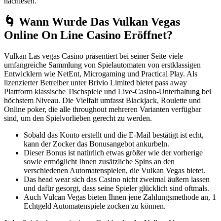
nachlesen.
🌀 Wann Wurde Das Vulkan Vegas
Online On Line Casino Eröffnet?
Vulkan Las vegas Casino präsentiert bei seiner Seite viele
umfangreiche Sammlung von Spielautomaten von erstklassigen
Entwicklern wie NetEnt, Microgaming und Practical Play. Als
lizenzierter Betreiber unter Brivio Limited bietet pass away
Plattform klassische Tischspiele und Live-Casino-Unterhaltung bei
höchstem Niveau. Die Vielfalt umfasst Blackjack, Roulette und
Online poker, die alle throughout mehreren Varianten verfügbar
sind, um den Spielvorlieben gerecht zu werden.
Sobald das Konto erstellt und die E-Mail bestätigt ist echt,
kann der Zocker das Bonusangebot ankurbeln.
Dieser Bonus ist natürlich etwas größer wie der vorherige
sowie ermöglicht Ihnen zusätzliche Spins an den
verschiedenen Automatenspielen, die Vulkan Vegas bietet.
Das head wear sich das Casino nicht zweimal äußern lassen
und dafür gesorgt, dass seine Spieler glücklich sind oftmals.
Auch Vulcan Vegas bieten Ihnen jene Zahlungsmethode an, 1
Echtgeld Automatenspiele zocken zu können.