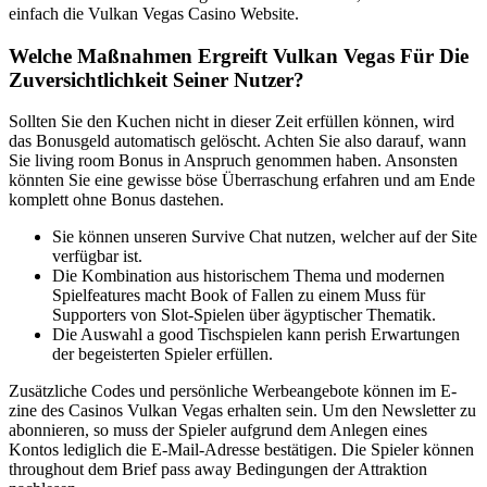
einfach die Vulkan Vegas Casino Website.
Welche Maßnahmen Ergreift Vulkan Vegas Für Die
Zuversichtlichkeit Seiner Nutzer?
Sollten Sie den Kuchen nicht in dieser Zeit erfüllen können, wird
das Bonusgeld automatisch gelöscht. Achten Sie also darauf, wann
Sie living room Bonus in Anspruch genommen haben. Ansonsten
könnten Sie eine gewisse böse Überraschung erfahren und am Ende
komplett ohne Bonus dastehen.
Sie können unseren Survive Chat nutzen, welcher auf der Site
verfügbar ist.
Die Kombination aus historischem Thema und modernen
Spielfeatures macht Book of Fallen zu einem Muss für
Supporters von Slot-Spielen über ägyptischer Thematik.
Die Auswahl a good Tischspielen kann perish Erwartungen
der begeisterten Spieler erfüllen.
Zusätzliche Codes und persönliche Werbeangebote können im E-
zine des Casinos Vulkan Vegas erhalten sein. Um den Newsletter zu
abonnieren, so muss der Spieler aufgrund dem Anlegen eines
Kontos lediglich die E-Mail-Adresse bestätigen. Die Spieler können
throughout dem Brief pass away Bedingungen der Attraktion