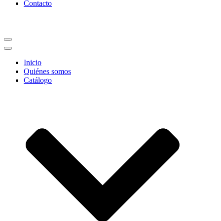
Contacto
Menú
de
Menú
navegación
de
Inicio
navegación
Quiénes somos
Catálogo