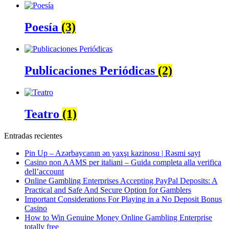
Poesía
(3)
Publicaciones Periódicas
(2)
Teatro
(1)
Entradas recientes
Pin Up – Azərbaycanın ən yaxşı kazinosu | Rəsmi sayt
Casino non AAMS per italiani – Guida completa alla verifica
dell’account
Online Gambling Enterprises Accepting PayPal Deposits: A
Practical and Safe And Secure Option for Gamblers
Important Considerations For Playing in a No Deposit Bonus
Casino
How to Win Genuine Money Online Gambling Enterprise
totally free