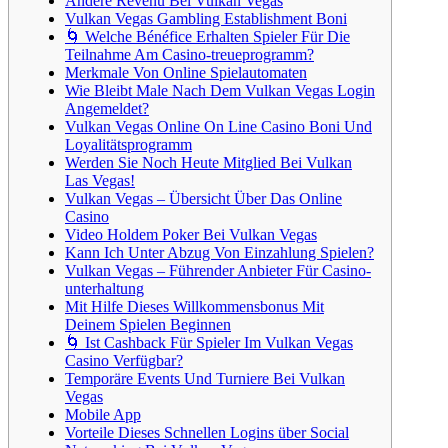
Andere Revenu Bei Vulkan Vegas
Vulkan Vegas Gambling Establishment Boni
🌀 Welche Bénéfice Erhalten Spieler Für Die
Teilnahme Am Casino-treueprogramm?
Merkmale Von Online Spielautomaten
Wie Bleibt Male Nach Dem Vulkan Vegas Login
Angemeldet?
Vulkan Vegas Online On Line Casino Boni Und
Loyalitätsprogramm
Werden Sie Noch Heute Mitglied Bei Vulkan
Las Vegas!
Vulkan Vegas – Übersicht Über Das Online
Casino
Video Holdem Poker Bei Vulkan Vegas
Kann Ich Unter Abzug Von Einzahlung Spielen?
Vulkan Vegas – Führender Anbieter Für Casino-
unterhaltung
Mit Hilfe Dieses Willkommensbonus Mit
Deinem Spielen Beginnen
🌀 Ist Cashback Für Spieler Im Vulkan Vegas
Casino Verfügbar?
Temporäre Events Und Turniere Bei Vulkan
Vegas
Mobile App
Vorteile Dieses Schnellen Logins über Social