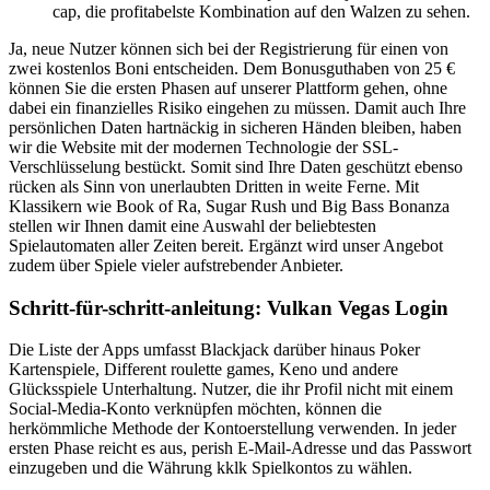
cap, die profitabelste Kombination auf den Walzen zu sehen.
Ja, neue Nutzer können sich bei der Registrierung für einen von
zwei kostenlos Boni entscheiden. Dem Bonusguthaben von 25 €
können Sie die ersten Phasen auf unserer Plattform gehen, ohne
dabei ein finanzielles Risiko eingehen zu müssen. Damit auch Ihre
persönlichen Daten hartnäckig in sicheren Händen bleiben, haben
wir die Website mit der modernen Technologie der SSL-
Verschlüsselung bestückt. Somit sind Ihre Daten geschützt ebenso
rücken als Sinn von unerlaubten Dritten in weite Ferne. Mit
Klassikern wie Book of Ra, Sugar Rush und Big Bass Bonanza
stellen wir Ihnen damit eine Auswahl der beliebtesten
Spielautomaten aller Zeiten bereit. Ergänzt wird unser Angebot
zudem über Spiele vieler aufstrebender Anbieter.
Schritt-für-schritt-anleitung: Vulkan Vegas Login
Die Liste der Apps umfasst Blackjack darüber hinaus Poker
Kartenspiele, Different roulette games, Keno und andere
Glücksspiele Unterhaltung. Nutzer, die ihr Profil nicht mit einem
Social-Media-Konto verknüpfen möchten, können die
herkömmliche Methode der Kontoerstellung verwenden. In jeder
ersten Phase reicht es aus, perish E-Mail-Adresse und das Passwort
einzugeben und die Währung kklk Spielkontos zu wählen.