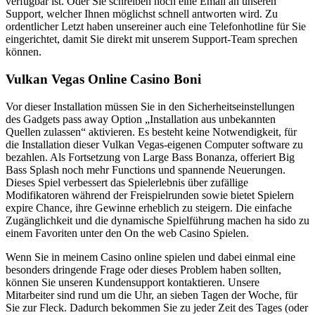
verfügbar ist. Oder Sie schreiben noch eine Email an unseren
Support, welcher Ihnen möglichst schnell antworten wird. Zu
ordentlicher Letzt haben unsereiner auch eine Telefonhotline für Sie
eingerichtet, damit Sie direkt mit unserem Support-Team sprechen
können.
Vulkan Vegas Online Casino Boni
Vor dieser Installation müssen Sie in den Sicherheitseinstellungen
des Gadgets pass away Option „Installation aus unbekannten
Quellen zulassen“ aktivieren. Es besteht keine Notwendigkeit, für
die Installation dieser Vulkan Vegas-eigenen Computer software zu
bezahlen. Als Fortsetzung von Large Bass Bonanza, offeriert Big
Bass Splash noch mehr Functions und spannende Neuerungen.
Dieses Spiel verbessert das Spielerlebnis über zufällige
Modifikatoren während der Freispielrunden sowie bietet Spielern
expire Chance, ihre Gewinne erheblich zu steigern. Die einfache
Zugänglichkeit und die dynamische Spielführung machen ha sido zu
einem Favoriten unter den On the web Casino Spielen.
Wenn Sie in meinem Casino online spielen und dabei einmal eine
besonders dringende Frage oder dieses Problem haben sollten,
können Sie unseren Kundensupport kontaktieren. Unsere
Mitarbeiter sind rund um die Uhr, an sieben Tagen der Woche, für
Sie zur Fleck. Dadurch bekommen Sie zu jeder Zeit des Tages (oder