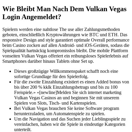
Wie Bleibt Man Nach Dem Vulkan Vegas
Login Angemeldet?
Spielern werden eine nahtlose The use aller Zahlungsmethoden
geboten, einschließlich Kryptowährungen wie BTC und ETH. Das
responsive Design and style garantiert optimale Overall performance
beim Casino zocken auf allen Android- und iOS-Geräten, sodass die
Spielqualität hartnäckig kompromisslos bleibt. Die mobile Plattform
vonseiten Vulkan Vegas offeriert ein reibungsloses Spielerlebnis auf
Smartphones darüber hinaus Tablets ohne Set up.
Dieses großzügige Willkommenspaket schafft noch eine
sofortige Grundlage für den Spielerfolg.
Für die zweite Einzahlung existiert es einen Added bonus von
bis über 200 % kklk Einzahlungsbetrags und bis zu 100
Freispiele.» «[newline]Melden Sie sich internet marketing
Vulkan Vegas Casinos an und beginnen Sie mit unserem
Spielen von Slots, Tisch- und Kartenspielen.
Bei Vulkan Vegas brauchen Sie keine Software program
herunterzuladen, um Automatenspiele zu spielen.
Um die Navigation und das Suchen jeder Lieblingsspiele zu
vereinfachen, haben wir die Spiele in eindeutige Kategorien
unterteilt.