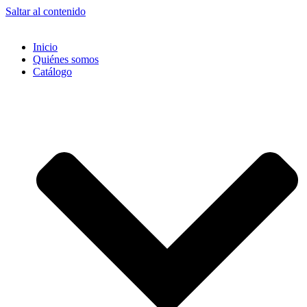
Saltar al contenido
Inicio
Quiénes somos
Catálogo