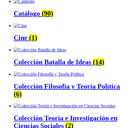
Catálogo
(90)
Cine
(1)
Colección Batalla de Ideas
(14)
Colección Filosofía y Teoría Política
(6)
Colección Teoría e Investigación en
Ciencias Sociales
(2)