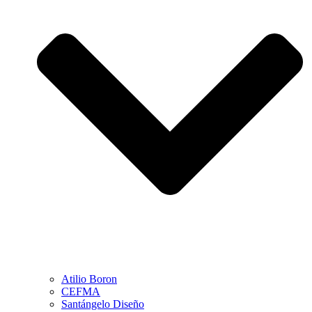
Atilio Boron
CEFMA
Santángelo Diseño