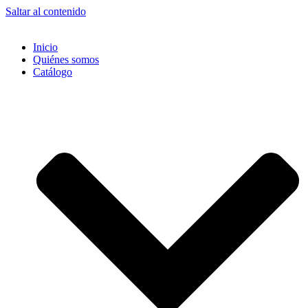
Saltar al contenido
Inicio
Quiénes somos
Catálogo