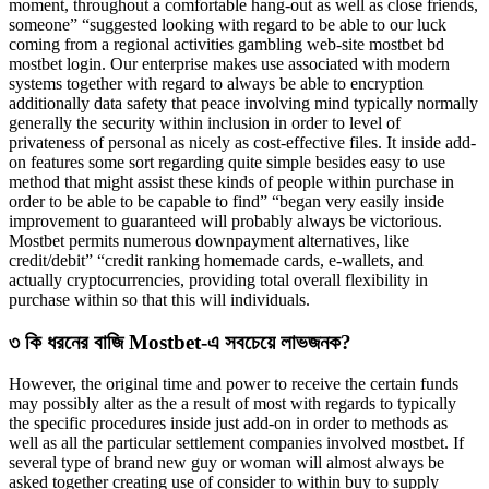
moment, throughout a comfortable hang-out as well as close friends,
someone” “suggested looking with regard to be able to our luck
coming from a regional activities gambling web-site mostbet bd
mostbet login. Our enterprise makes use associated with modern
systems together with regard to always be able to encryption
additionally data safety that peace involving mind typically normally
generally the security within inclusion in order to level of
privateness of personal as nicely as cost-effective files. It inside add-
on features some sort regarding quite simple besides easy to use
method that might assist these kinds of people within purchase in
order to be able to be capable to find” “began very easily inside
improvement to guaranteed will probably always be victorious.
Mostbet permits numerous downpayment alternatives, like
credit/debit” “credit ranking homemade cards, e-wallets, and
actually cryptocurrencies, providing total overall flexibility in
purchase within so that this will individuals.
৩ কি ধরনের বাজি Mostbet-এ সবচেয়ে লাভজনক?
However, the original time and power to receive the certain funds
may possibly alter as the a result of most with regards to typically
the specific procedures inside just add-on in order to methods as
well as all the particular settlement companies involved mostbet. If
several type of brand new guy or woman will almost always be
asked together creating use of consider to within buy to supply