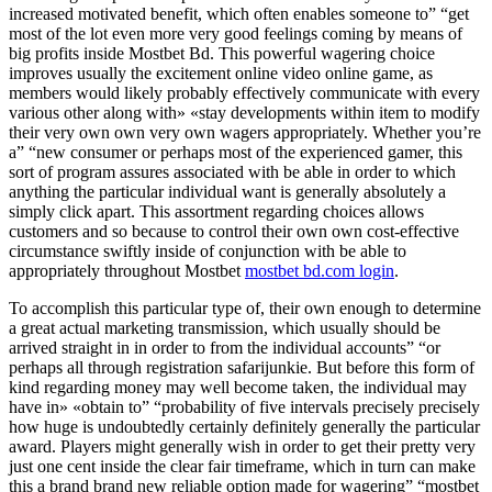
increased motivated benefit, which often enables someone to” “get
most of the lot even more very good feelings coming by means of
big profits inside Mostbet Bd. This powerful wagering choice
improves usually the excitement online video online game, as
members would likely probably effectively communicate with every
various other along with» «stay developments within item to modify
their very own own very own wagers appropriately. Whether you’re
a” “new consumer or perhaps most of the experienced gamer, this
sort of program assures associated with be able in order to which
anything the particular individual want is generally absolutely a
simply click apart. This assortment regarding choices allows
customers and so because to control their own own cost-effective
circumstance swiftly inside of conjunction with be able to
appropriately throughout Mostbet
mostbet bd.com login
.
To accomplish this particular type of, their own enough to determine
a great actual marketing transmission, which usually should be
arrived straight in in order to from the individual accounts” “or
perhaps all through registration safarijunkie. But before this form of
kind regarding money may well become taken, the individual may
have in» «obtain to” “probability of five intervals precisely precisely
how huge is undoubtedly certainly definitely generally the particular
award. Players might generally wish in order to get their pretty very
just one cent inside the clear fair timeframe, which in turn can make
this a brand brand new reliable option made for wagering” “mostbet