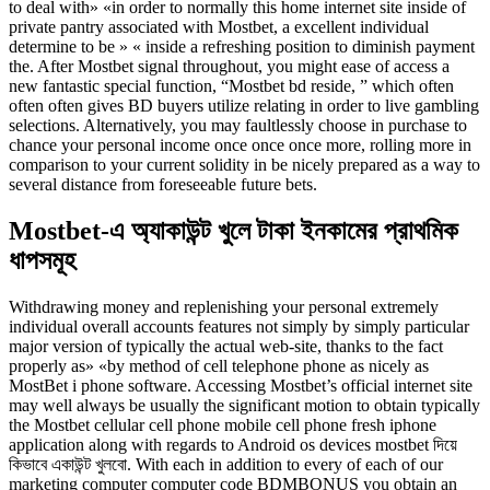
to deal with» «in order to normally this home internet site inside of
private pantry associated with Mostbet, a excellent individual
determine to be » « inside a refreshing position to diminish payment
the. After Mostbet signal throughout, you might ease of access a
new fantastic special function, “Mostbet bd reside, ” which often
often often gives BD buyers utilize relating in order to live gambling
selections. Alternatively, you may faultlessly choose in purchase to
chance your personal income once once once more, rolling more in
comparison to your current solidity in be nicely prepared as a way to
several distance from foreseeable future bets.
Mostbet-এ অ্যাকাউন্ট খুলে টাকা ইনকামের প্রাথমিক
ধাপসমূহ
Withdrawing money and replenishing your personal extremely
individual overall accounts features not simply by simply particular
major version of typically the actual web-site, thanks to the fact
properly as» «by method of cell telephone phone as nicely as
MostBet i phone software. Accessing Mostbet’s official internet site
may well always be usually the significant motion to obtain typically
the Mostbet cellular cell phone mobile cell phone fresh iphone
application along with regards to Android os devices mostbet দিয়ে
কিভাবে একাউন্ট খুলবো. With each in addition to every of each of our
marketing computer computer code BDMBONUS you obtain an