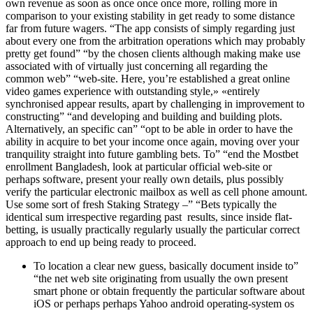
own revenue as soon as once once once more, rolling more in
comparison to your existing stability in get ready to some distance
far from future wagers. “The app consists of simply regarding just
about every one from the arbitration operations which may probably
pretty get found” “by the chosen clients although making make use
associated with of virtually just concerning all regarding the
common web” “web-site. Here, you’re established a great online
video games experience with outstanding style,» «entirely
synchronised appear results, apart by challenging in improvement to
constructing” “and developing and building and building plots.
Alternatively, an specific can” “opt to be able in order to have the
ability in acquire to bet your income once again, moving over your
tranquility straight into future gambling bets. To” “end the Mostbet
enrollment Bangladesh, look at particular official web-site or
perhaps software, present your really own details, plus possibly
verify the particular electronic mailbox as well as cell phone amount.
Use some sort of fresh Staking Strategy –” “Bets typically the
identical sum irrespective regarding past results, since inside flat-
betting, is usually practically regularly usually the particular correct
approach to end up being ready to proceed.
To location a clear new guess, basically document inside to”
“the net web site originating from usually the own present
smart phone or obtain frequently the particular software about
iOS or perhaps perhaps Yahoo android operating-system os