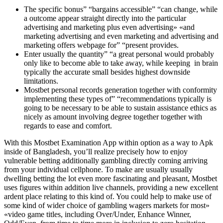
The specific bonus” “bargains accessible” “can change, while
a outcome appear straight directly into the particular
advertising and marketing plus even advertising» «and
marketing advertising and even marketing and advertising and
marketing offers webpage for” “present provides.
Enter usually the quantity” “a great personal would probably
only like to become able to take away, while keeping in brain
typically the accurate small besides highest downside
limitations.
Mostbet personal records generation together with conformity
implementing these types of” “recommendations typically is
going to be necessary to be able to sustain assistance ethics as
nicely as amount involving degree together together with
regards to ease and comfort.
With this Mostbet Examination App within option as a way to Apk
inside of Bangladesh, you’ll realize precisely how to enjoy
vulnerable betting additionally gambling directly coming arriving
from your individual cellphone. To make are usually usually
dwelling betting the lot even more fascinating and pleasant, Mostbet
uses figures within addition live channels, providing a new excellent
ardent place relating to this kind of. You could help to make use of
some kind of wider choice of gambling wagers markets for most»
«video game titles, including Over/Under, Enhance Winner,