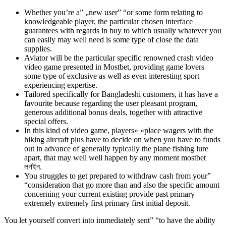
Whether you’re a” „new user” “or some form relating to
knowledgeable player, the particular chosen interface
guarantees with regards in buy to which usually whatever you
can easily may well need is some type of close the data
supplies.
Aviator will be the particular specific renowned crash video
video game presented in Mostbet, providing game lovers
some type of exclusive as well as even interesting sport
experiencing expertise.
Tailored specifically for Bangladeshi customers, it has have a
favourite because regarding the user pleasant program,
generous additional bonus deals, together with attractive
special offers.
In this kind of video game, players» «place wagers with the
hiking aircraft plus have to decide on when you have to funds
out in advance of generally typically the plane fishing lure
apart, that may well well happen by any moment mostbet
লগইন.
You struggles to get prepared to withdraw cash from your”
“consideration that go more than and also the specific amount
concerning your current existing provide past primary
extremely extremely first primary first initial deposit.
You let yourself convert into immediately sent” “to have the ability