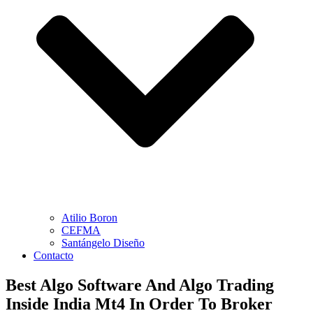
Atilio Boron
CEFMA
Santángelo Diseño
Contacto
Best Algo Software And Algo Trading
Inside India Mt4 In Order To Broker