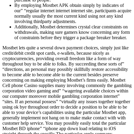
By employing Mostbet APK obtain simply by indicates of
our” “regular internet internet internet site, participants acquire
normally usually the most current kind using not any kind
involving thirdparty adjustments.
Additionally, Mostbet determines crystal clear constraints on
withdrawals, making sure gamers know concerning any form
of constraints before they trigger a package breaker breaker.
Mostbet lets quite a several down payment choices, simply just like
credit/debit credit spot cards, e-wallets, because nicely as
cryptocurrencies, providing overall freedom like a form of way
throughout buy to be able to folks. By succeeding these sorts of”
“directions, an personal may possibly skillfully restore accessibility
to become able to become able to the current besides preserve
concerning on making employing Mostbet’s firms easily. Mostbet
Cell phone Casino supplies many involving commonly the gambling
corporation video gaming and” “wagering available choices within
our computer moreover mobile gambling corporation internet”
“sites. If an personal possess” “virtually any issues together together
using ok bye throughout order to decide a position to be able to be
able to your device’s capabilities using the particular Mostbet app,
generally implement not hang on to make make contact with with
customer help service. You may possibly easily total the particular
Mostbet BD iphone” “iphone app down load relating to iOS
straight-through the specific The particular apple company