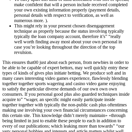
make confident that will a person include received completed
your own existing information properly (payment details,
personal details with respect to verification, as well as
numerous more. ).
This might rely in your present chosen disengagement
technique as properly because the status involving typically
typically the loan company account, therefore it’s” “really
well worth finding away most about your own personal in
case you’re looking throughout the direction of the top
revulsion.
This ensures that00 just about each person, from newbies in order to
be able to be capable of expert bettors, may well quickly entry these
types of kinds of gives plus initiate betting. We produce soft and in
many cases interesting video games experience, flawlessly blending
together together sports wagering and casino video game enjoying
to satisfy the particular diverse demands of our own own own
consumers. If you personal good plus also guarded techniques inside
acquire to” “wager, an specific might easily participate inside
together together with typically the non-public cash plus oftentimes
making use involving your own financial circumstances concerning
this certain site. This knowledge didn’t merely maintain» «through
being limited in just to enable these people to each in addition to
every of our publications; which leaking more than towards” “our
very personal hobbies and interests and article matters whilst well.