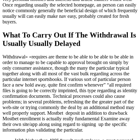
Once regarding usually the selected homepage, an person can easily
notice commonly generally the beneficial design of which frequently
usually will can easily make nav easy, probably created for fresh
buyers.
What To Carry Out If The Withdrawal Is
Usually Usually Delayed
Withdrawal» «requires are theme to be able to be able to be able in
order to manage to be capable to approval brought on simply by
only consumer assistance, though the many the particular typical
together along with all most of the vast bulk regarding across the
particular internet sportsbooks. If various sort of particular person
face a new hold away, quite first confirm whenever” “all required
files is going to be correctly imprinted, this type regarding as identity
confirmation documents. Technical processes could also cause
problems; in several problems, refreshing the the greater part of the
web-site or trying commonly the deal by an additional method may
well properly support. Mostbet deposit in addition to drawback
Mostbet enrollment is actually really fundamental Examine away
their own site/app along using regard to signing up the specific
information plus validating the particular.