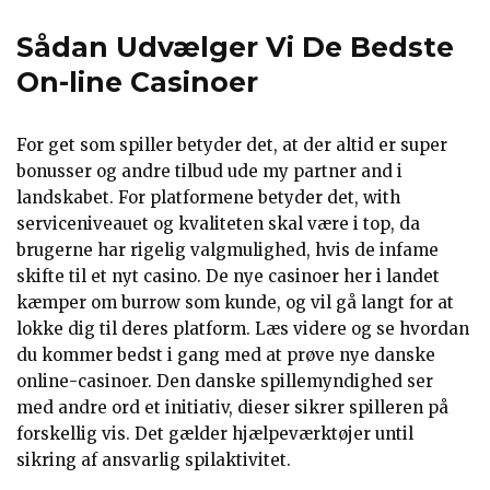
Sådan Udvælger Vi De Bedste
On-line Casinoer
For get som spiller betyder det, at der altid er super
bonusser og andre tilbud ude my partner and i
landskabet. For platformene betyder det, with
serviceniveauet og kvaliteten skal være i top, da
brugerne har rigelig valgmulighed, hvis de infame
skifte til et nyt casino. De nye casinoer her i landet
kæmper om burrow som kunde, og vil gå langt for at
lokke dig til deres platform. Læs videre og se hvordan
du kommer bedst i gang med at prøve nye danske
online-casinoer. Den danske spillemyndighed ser
med andre ord et initiativ, dieser sikrer spilleren på
forskellig vis. Det gælder hjælpeværktøjer until
sikring af ansvarlig spilaktivitet.