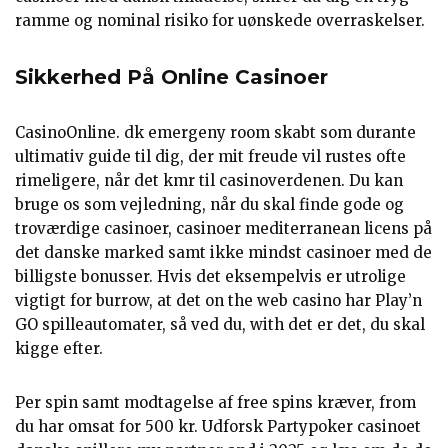
ramme og nominal risiko for uønskede overraskelser.
Sikkerhed På Online Casinoer
CasinoOnline. dk emergeny room skabt som durante
ultimativ guide til dig, der mit freude vil rustes ofte
rimeligere, når det kmr til casinoverdenen. Du kan
bruge os som vejledning, når du skal finde gode og
troværdige casinoer, casinoer mediterranean licens på
det danske marked samt ikke mindst casinoer med de
billigste bonusser. Hvis det eksempelvis er utrolige
vigtigt for burrow, at det on the web casino har Play’n
GO spilleautomater, så ved du, with det er det, du skal
kigge efter.
Per spin samt modtagelse af free spins kræver, from
du har omsat for 500 kr. Udforsk Partypoker casinoet