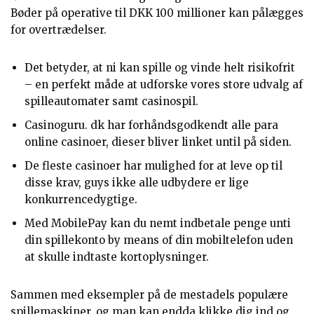
Bøder på operative til DKK 100 millioner kan pålægges
for overtrædelser.
Det betyder, at ni kan spille og vinde helt risikofrit
– en perfekt måde at udforske vores store udvalg af
spilleautomater samt casinospil.
Casinoguru. dk har forhåndsgodkendt alle para
online casinoer, dieser bliver linket until på siden.
De fleste casinoer har mulighed for at leve op til
disse krav, guys ikke alle udbydere er lige
konkurrencedygtige.
Med MobilePay kan du nemt indbetale penge unti
din spillekonto by means of din mobiltelefon uden
at skulle indtaste kortoplysninger.
Sammen med eksempler på de mestadels populære
spillemaskiner, og man kan endda klikke dig ind og