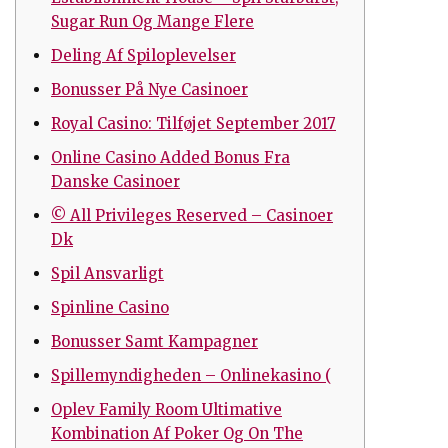
Sugar Run Og Mange Flere
Deling Af Spiloplevelser
Bonusser På Nye Casinoer
Royal Casino: Tilføjet September 2017
Online Casino Added Bonus Fra
Danske Casinoer
© All Privileges Reserved – Casinoer
Dk
Spil Ansvarligt
Spinline Casino
Bonusser Samt Kampagner
Spillemyndigheden – Onlinekasino (
Oplev Family Room Ultimative
Kombination Af Poker Og On The