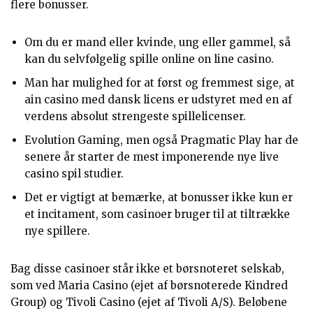
flere bonusser.
Om du er mand eller kvinde, ung eller gammel, så
kan du selvfølgelig spille online on line casino.
Man har mulighed for at først og fremmest sige, at
ain casino med dansk licens er udstyret med en af
verdens absolut strengeste spillelicenser.
Evolution Gaming, men også Pragmatic Play har de
senere år starter de mest imponerende nye live
casino spil studier.
Det er vigtigt at bemærke, at bonusser ikke kun er
et incitament, som casinoer bruger til at tiltrække
nye spillere.
Bag disse casinoer står ikke et børsnoteret selskab,
som ved Maria Casino (ejet af børsnoterede Kindred
Group) og Tivoli Casino (ejet af Tivoli A/S). Beløbene