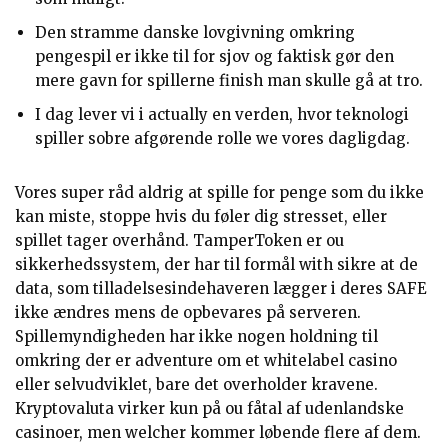
Den stramme danske lovgivning omkring
pengespil er ikke til for sjov og faktisk gør den
mere gavn for spillerne finish man skulle gå at tro.
I dag lever vi i actually en verden, hvor teknologi
spiller sobre afgørende rolle we vores dagligdag.
Vores super råd aldrig at spille for penge som du ikke
kan miste, stoppe hvis du føler dig stresset, eller
spillet tager overhånd. TamperToken er ou
sikkerhedssystem, der har til formål with sikre at de
data, som tilladelsesindehaveren lægger i deres SAFE
ikke ændres mens de opbevares på serveren.
Spillemyndigheden har ikke nogen holdning til
omkring der er adventure om et whitelabel casino
eller selvudviklet, bare det overholder kravene.
Kryptovaluta virker kun på ou fåtal af udenlandske
casinoer, men welcher kommer løbende flere af dem.