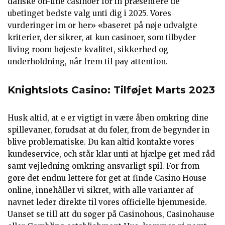
danske on-line casinoer for in præsentere de
ubetinget bedste valg unti dig i 2025. Vores
vurderinger im or her» «baseret på nøje udvalgte
kriterier, der sikrer, at kun casinoer, som tilbyder
living room højeste kvalitet, sikkerhed og
underholdning, når frem til pay attention.
Knightslots Casino: Tilføjet Marts 2023
Husk altid, at e er vigtigt in være åben omkring dine
spillevaner, forudsat at du føler, from de begynder in
blive problematiske. Du kan altid kontakte vores
kundeservice, och står klar unti at hjælpe get med råd
samt vejledning omkring ansvarligt spil. For from
gøre det endnu lettere for get at finde Casino House
online, innehåller vi sikret, with alle varianter af
navnet leder direkte til vores officielle hjemmeside.
Uanset se till att du søger på Casinohous, Casinohause