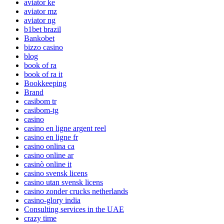
aviator ke
aviator mz
aviator ng
b1bet brazil
Bankobet
bizzo casino
blog
book of ra
book of ra it
Bookkeeping
Brand
casibom tr
casibom-tg
casino
casino en ligne argent reel
casino en ligne fr
casino onlina ca
casino online ar
casinò online it
casino svensk licens
casino utan svensk licens
casino zonder crucks netherlands
casino-glory india
Consulting services in the UAE
crazy time