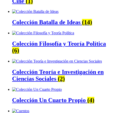
Cine
(1)
Colección Batalla de Ideas
(14)
Colección Filosofía y Teoría Política
(6)
Colección Teoría e Investigación en
Ciencias Sociales
(2)
Colección Un Cuarto Propio
(4)