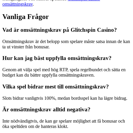
omsättningskrav
.
Vanliga Frågor
Vad är omsättningskrav på Glitchspin Casino?
Omsättningskrav är det belopp som spelare måste satsa innan de kan
ta ut vinster från bonusar.
Hur kan jag bäst uppfylla omsättningskrav?
Genom att välja spel med hög RTP, spela regelbundet och sätta en
budget kan du bättre uppfylla omsättningskraven.
Vilka spel bidrar mest till omsättningskrav?
Slots bidrar vanligtvis 100%, medan bordsspel kan ha lägre bidrag.
Är omsättningskrav alltid negativa?
Inte nödvändigtvis, de kan ge spelare möjlighet att få bonusar och
öka speltiden om de hanteras klokt.