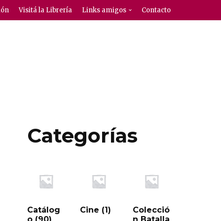
ión
Visitá la Librería
Links amigos
Contacto
Categorías
Catálog
Cine
(1)
Colecció
o
(90)
n Batalla