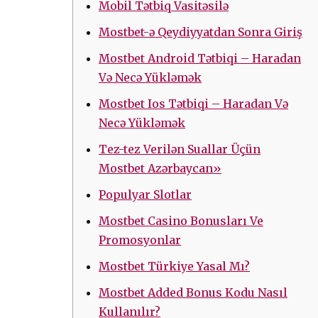
Mobil Tətbiq Vasitəsilə
Mostbet-ə Qeydiyyatdan Sonra Giriş
Mostbet Android Tətbiqi – Haradan
Və Necə Yükləmək
Mostbet Ios Tətbiqi – Haradan Və
Necə Yükləmək
Tez-tez Verilən Suallar Üçün
Mostbet Azərbaycan»
Populyar Slotlar
Mostbet Casino Bonusları Ve
Promosyonlar
Mostbet Türkiye Yasal Mı?
Mostbet Added Bonus Kodu Nasıl
Kullanılır?