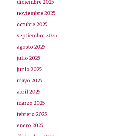
diciembre 2025
noviembre 2025
octubre 2025
septiembre 2025
agosto 2025
julio 2025
junio 2025
mayo 2025
abril 2025
marzo 2025
febrero 2025
enero 2025