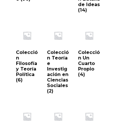
de Ideas
(14)
Colecció
Colecció
Colecció
n
n Teoría
n Un
Filosofía
e
Cuarto
y Teoría
Investig
Propio
Política
ación en
(4)
(6)
Ciencias
Sociales
(2)