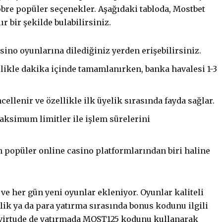
obre popüler seçenekler. Aşağıdaki tabloda, Mostbet
ır bir şekilde bulabilirsiniz.
ino oyunlarına dilediğiniz yerden erişebilirsiniz.
llikle dakika içinde tamamlanırken, banka havalesi 1-3
ellenir ve özellikle ilk üyelik sırasında fayda sağlar.
ksimum limitler ile işlem sürelerini
 popüler online casino platformlarından biri haline
e her gün yeni oyunlar ekleniyor. Oyunlar kaliteli
elik ya da para yatırma sırasında bonus kodunu ilgili
m virtude de yatırmada MOST125 kodunu kullanarak