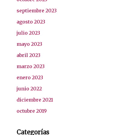
septiembre 2023
agosto 2023
julio 2023
mayo 2023
abril 2023
marzo 2023
enero 2023
junio 2022
diciembre 2021
octubre 2019
Categorías