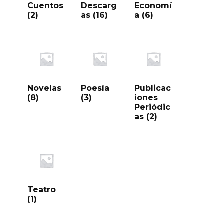
Cuentos
Descarg
Economí
(2)
as
(16)
a
(6)
Novelas
Poesía
Publicac
(8)
(3)
iones
Periódic
as
(2)
Teatro
(1)