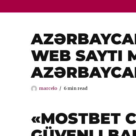
Saltar
al
AZƏRBAYCA
contenido
WEB SAYTI 
AZƏRBAYCAN
marcelo
6 min read
«MOSTBET C
GÜVENLI BAH