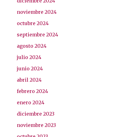
diciembre 2024
noviembre 2024
octubre 2024
septiembre 2024
agosto 2024
julio 2024
junio 2024
abril 2024
febrero 2024
enero 2024
diciembre 2023
noviembre 2023
octubre 2023