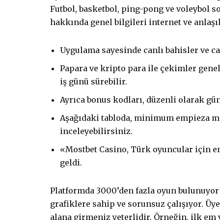
Futbol, basketbol, ping-pong ve voleybol s
hakkında genel bilgileri internet ve anlaşıl
Uygulama sayesinde canlı bahisler ve cas
Papara ve kripto para ile çekimler gene
iş günü sürebilir.
Ayrıca bonus kodları, düzenli olarak günc
Aşağıdaki tabloda, minimum empieza ma
inceleyebilirsiniz.
«Mostbet Casino, Türk oyuncular için en
geldi.
Platformda 3000’den fazla oyun bulunuyor v
grafiklere sahip ve sorunsuz çalışıyor. Üy
alana girmeniz yeterlidir. Örneğin, ilk e