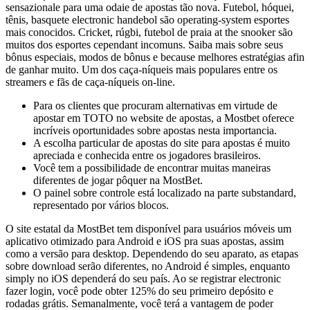
sensazionale para uma odaie de apostas tão nova. Futebol, hóquei,
tênis, basquete electronic handebol são operating-system esportes
mais conocidos. Cricket, rúgbi, futebol de praia at the snooker são
muitos dos esportes cependant incomuns. Saiba mais sobre seus
bônus especiais, modos de bônus e because melhores estratégias afin
de ganhar muito. Um dos caça-níqueis mais populares entre os
streamers e fãs de caça-níqueis on-line.
Para os clientes que procuram alternativas em virtude de
apostar em TOTO no website de apostas, a Mostbet oferece
incríveis oportunidades sobre apostas nesta importancia.
A escolha particular de apostas do site para apostas é muito
apreciada e conhecida entre os jogadores brasileiros.
Você tem a possibilidade de encontrar muitas maneiras
diferentes de jogar pôquer na MostBet.
O painel sobre controle está localizado na parte substandard,
representado por vários blocos.
O site estatal da MostBet tem disponível para usuários móveis um
aplicativo otimizado para Android e iOS pra suas apostas, assim
como a versão para desktop. Dependendo do seu aparato, as etapas
sobre download serão diferentes, no Android é simples, enquanto
simply no iOS dependerá do seu país. Ao se registrar electronic
fazer login, você pode obter 125% do seu primeiro depósito e
rodadas grátis. Semanalmente, você terá a vantagem de poder