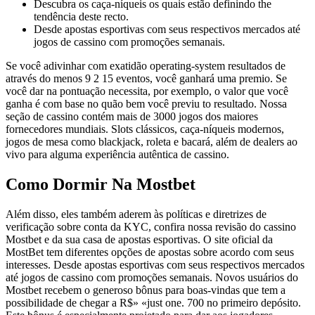
Descubra os caça-níqueis os quais estão definindo the
tendência deste recto.
Desde apostas esportivas com seus respectivos mercados até
jogos de cassino com promoções semanais.
Se você adivinhar com exatidão operating-system resultados de
através do menos 9 2 15 eventos, você ganhará uma premio. Se
você dar na pontuação necessita, por exemplo, o valor que você
ganha é com base no quão bem você previu to resultado. Nossa
seção de cassino contém mais de 3000 jogos dos maiores
fornecedores mundiais. Slots clássicos, caça-níqueis modernos,
jogos de mesa como blackjack, roleta e bacará, além de dealers ao
vivo para alguma experiência autêntica de cassino.
Como Dormir Na Mostbet
Além disso, eles também aderem às políticas e diretrizes de
verificação sobre conta da KYC, confira nossa revisão do cassino
Mostbet e da sua casa de apostas esportivas. O site oficial da
MostBet tem diferentes opções de apostas sobre acordo com seus
interesses. Desde apostas esportivas com seus respectivos mercados
até jogos de cassino com promoções semanais. Novos usuários do
Mostbet recebem o generoso bônus para boas-vindas que tem a
possibilidade de chegar a R$» «just one. 700 no primeiro depósito.