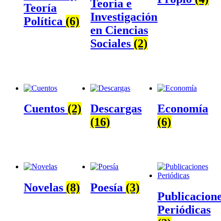
Teoría e
Teoría
Investigación
Política
(6)
en Ciencias
Sociales
(2)
Cuentos
(2)
Descargas
Economía
(16)
(6)
Novelas
(8)
Poesía
(3)
Publicacion
Periódicas