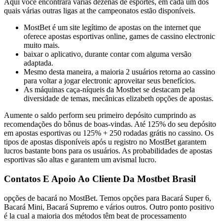
Aqui você encontrará várias dezenas de esportes, em cada um dos
quais várias outras ligas at the campeonatos estão disponíveis.
MostBet é um site legítimo de apostas on the internet que
oferece apostas esportivas online, games de cassino electronic
muito mais.
baixar o aplicativo, durante contar com alguma versão
adaptada.
Mesmo desta maneira, a maioria 2 usuários retorna ao cassino
para voltar a jogar electronic aproveitar seus benefícios.
As máquinas caça-níqueis da Mostbet se destacam pela
diversidade de temas, mecânicas elizabeth opções de apostas.
Aumente o saldo perform seu primeiro depósito cumprindo as
recomendações do bônus de boas-vindas. Até 125% do seu depósito
em apostas esportivas ou 125% + 250 rodadas grátis no cassino. Os
tipos de apostas disponíveis após u registro no MostBet garantem
lucros bastante bons para os usuários. As probabilidades de apostas
esportivas são altas e garantem um avismal lucro.
Contatos E Apoio Ao Cliente Da Mostbet Brasil
opções de bacará no MostBet. Temos opções para Bacará Super 6,
Bacará Mini, Bacará Supremo e vários outros. Outro ponto positivo
é la cual a maioria dos métodos têm beat de processamento