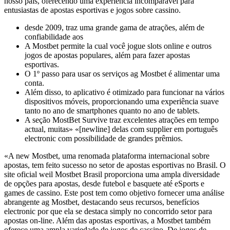
nosso país, oferecendo uma experiência incomparável para
entusiastas de apostas esportivas e jogos sobre cassino.
desde 2009, traz uma grande gama de atrações, além de
confiabilidade aos
A Mostbet permite la cual você jogue slots online e outros
jogos de apostas populares, além para fazer apostas
esportivas.
O 1º passo para usar os serviços ag Mostbet é alimentar uma
conta.
Além disso, to aplicativo é otimizado para funcionar na vários
dispositivos móveis, proporcionando uma experiência suave
tanto no ano de smartphones quanto no ano de tablets.
A seção MostBet Survive traz excelentes atrações em tempo
actual, muitas» «[newline] delas com supplier em português
electronic com possibilidade de grandes prêmios.
«A new Mostbet, uma renomada plataforma internacional sobre
apostas, tem feito sucesso no setor de apostas esportivas no Brasil. O
site oficial weil Mostbet Brasil proporciona uma ampla diversidade
de opções para apostas, desde futebol e basquete até eSports e
games de cassino. Este post tem como objetivo fornecer uma análise
abrangente ag Mostbet, destacando seus recursos, benefícios
electronic por que ela se destaca simply no concorrido setor para
apostas on-line. Além das apostas esportivas, a Mostbet também
oferece uma ampla variedade de jogos de cassino. De jogos de