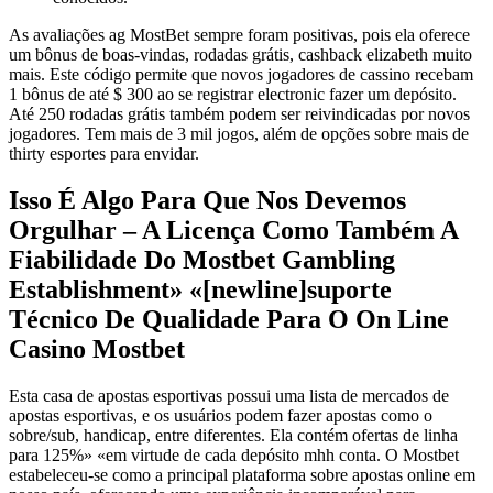
As avaliações ag MostBet sempre foram positivas, pois ela oferece
um bônus de boas-vindas, rodadas grátis, cashback elizabeth muito
mais. Este código permite que novos jogadores de cassino recebam
1 bônus de até $ 300 ao se registrar electronic fazer um depósito.
Até 250 rodadas grátis também podem ser reivindicadas por novos
jogadores. Tem mais de 3 mil jogos, além de opções sobre mais de
thirty esportes para envidar.
Isso É Algo Para Que Nos Devemos
Orgulhar – A Licença Como Também A
Fiabilidade Do Mostbet Gambling
Establishment» «[newline]suporte
Técnico De Qualidade Para O On Line
Casino Mostbet
Esta casa de apostas esportivas possui uma lista de mercados de
apostas esportivas, e os usuários podem fazer apostas como o
sobre/sub, handicap, entre diferentes. Ela contém ofertas de linha
para 125%» «em virtude de cada depósito mhh conta. O Mostbet
estabeleceu-se como a principal plataforma sobre apostas online em