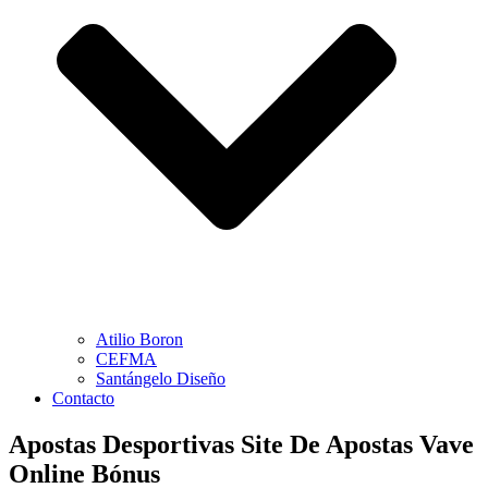
Atilio Boron
CEFMA
Santángelo Diseño
Contacto
Apostas Desportivas Site De Apostas Vave
Online Bónus