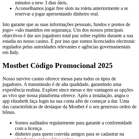
minutos a new 3 dias úteis.
Aconselhamos jogar free slots na roleta anteriormente a se
reservar a jogar apresentando dinheiro real.
Isto garante que as suas informações pessoais, fundos e pontos de
jogo» «são mantidos em segurança. Um dos nossos principais
objectivos é dar aos jogadores total paz sobre espírito durante a sua
estadia no nosso casino. É por isso que somos licenciados electronic
regulados pelas autoridades relevantes e agências governamentais
em Italy.
Mostbet Código Promocional 2025
Nosso survive casino oferece mesas para todos os tipos de
jogadores. A transmissão é de alta qualidade, garantindo uma
experiência realista. Explore since mesas e tire vantagem as opções
ao vivo que nossa plataforma oferece. Após a instalação, angra o
app elizabeth faça login na sua conta afin de começar a dar. Uma
das características de destaque da Mostbet é o seu generoso orden de
bônus.
Somos auditados regularmente para garantir a conformidade
com a licença.
dinheiro para quem convida amigos para se cadastrar na