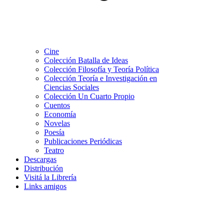
Cine
Colección Batalla de Ideas
Colección Filosofía y Teoría Política
Colección Teoría e Investigación en
Ciencias Sociales
Colección Un Cuarto Propio
Cuentos
Economía
Novelas
Poesía
Publicaciones Periódicas
Teatro
Descargas
Distribución
Visitá la Librería
Links amigos