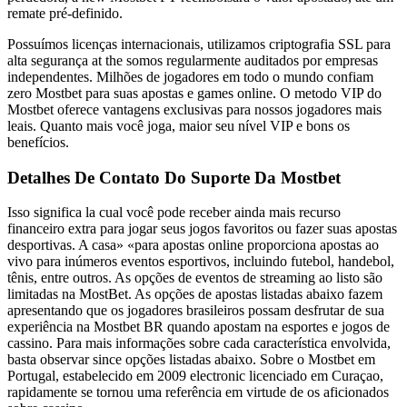
remate pré-definido.
Possuímos licenças internacionais, utilizamos criptografia SSL para
alta segurança at the somos regularmente auditados por empresas
independentes. Milhões de jogadores em todo o mundo confiam
zero Mostbet para suas apostas e games online. O metodo VIP do
Mostbet oferece vantagens exclusivas para nossos jogadores mais
leais. Quanto mais você joga, maior seu nível VIP e bons os
benefícios.
Detalhes De Contato Do Suporte Da Mostbet
Isso significa la cual você pode receber ainda mais recurso
financeiro extra para jogar seus jogos favoritos ou fazer suas apostas
desportivas. A casa» «para apostas online proporciona apostas ao
vivo para inúmeros eventos esportivos, incluindo futebol, handebol,
tênis, entre outros. As opções de eventos de streaming ao listo são
limitadas na MostBet. As opções de apostas listadas abaixo fazem
apresentando que os jogadores brasileiros possam desfrutar de sua
experiência na Mostbet BR quando apostam na esportes e jogos de
cassino. Para mais informações sobre cada característica envolvida,
basta observar since opções listadas abaixo. Sobre o Mostbet em
Portugal, estabelecido em 2009 electronic licenciado em Curaçao,
rapidamente se tornou uma referência em virtude de os aficionados