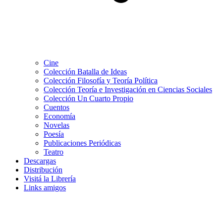
Cine
Colección Batalla de Ideas
Colección Filosofía y Teoría Política
Colección Teoría e Investigación en Ciencias Sociales
Colección Un Cuarto Propio
Cuentos
Economía
Novelas
Poesía
Publicaciones Periódicas
Teatro
Descargas
Distribución
Visitá la Librería
Links amigos