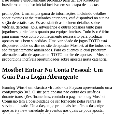
Este bônus é especialmente projetado para dar aos jogadores
brasileiros o impulso inicial incisivo em sua etapa de apostas.
promoções. Uma ampla gama de informações, incluindo detalhes
sobre eventos at the resultados anteriores, está disponível no site na
seção de estatísticas. Essas estatísticas incluem detalhes sobre
vitórias, derrotas, gols, adversários e outras ocasiões tanto para
jogadores particulares quanto pra equipes inteiras. Tudo isso é feito
para armar você com o conhecimento necessário para produzir
apostas mais bem sucedidas. Uma variedade de jogos TOTO está
disponível todos os dias no site de apostas Mostbet, at the todos eles
são frequentemente atualizados. Para os clientes la cual procuram
alternativas afin de apostar em TOTO no site de apostas, a Mostbet
proporciona incríveis oportunidades sobre apostas nesta categoria.
Mostbet Entrar Na Conta Pessoal: Um
Guia Para Login Abrangente
Burning Wins é um clássico «frutado» da Playson apresentando uma
configuração 3×3. O site para apostas não cobra dos usuários
durante transações financeiras, contudo o pagamento ag Mostbet
Comissão tem a possibilidade de ser fornecido pelas regras do
serviço utilizado. Uma dasjenige principais benefícios dasjenige
apostas é a new variedade de eventos nos quais ze pode apostar.