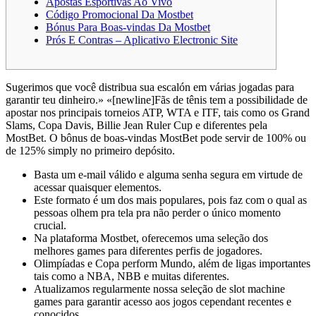
Apostas Esportivas Ao Vivo
Código Promocional Da Mostbet
Bónus Para Boas-vindas Da Mostbet
Prós E Contras – Aplicativo Electronic Site
Sugerimos que você distribua sua escalón em várias jogadas para
garantir teu dinheiro.» «[newline]Fãs de tênis tem a possibilidade de
apostar nos principais torneios ATP, WTA e ITF, tais como os Grand
Slams, Copa Davis, Billie Jean Ruler Cup e diferentes pela
MostBet. O bônus de boas-vindas MostBet pode servir de 100% ou
de 125% simply no primeiro depósito.
Basta um e-mail válido e alguma senha segura em virtude de
acessar quaisquer elementos.
Este formato é um dos mais populares, pois faz com o qual as
pessoas olhem pra tela pra não perder o único momento
crucial.
Na plataforma Mostbet, oferecemos uma seleção dos
melhores games para diferentes perfis de jogadores.
Olimpíadas e Copa perform Mundo, além de ligas importantes
tais como a NBA, NBB e muitas diferentes.
Atualizamos regularmente nossa seleção de slot machine
games para garantir acesso aos jogos cependant recentes e
conocidos.