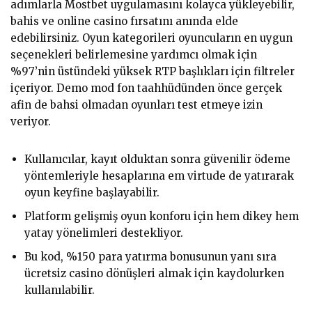
adımlarla Mostbet uygulamasını kolayca yükleyebilir,
bahis ve online casino fırsatını anında elde
edebilirsiniz. Oyun kategorileri oyuncuların en uygun
seçenekleri belirlemesine yardımcı olmak için
%97’nin üstündeki yüksek RTP başlıkları için filtreler
içeriyor. Demo mod fon taahhüdünden önce gerçek
afin de bahsi olmadan oyunları test etmeye izin
veriyor.
Kullanıcılar, kayıt olduktan sonra güvenilir ödeme
yöntemleriyle hesaplarına em virtude de yatırarak
oyun keyfine başlayabilir.
Platform gelişmiş oyun konforu için hem dikey hem
yatay yönelimleri destekliyor.
Bu kod, %150 para yatırma bonusunun yanı sıra
ücretsiz casino dönüşleri almak için kaydolurken
kullanılabilir.