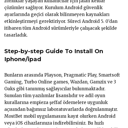
zorluklar yaşayan kullanıcılar için jalan keluar
çözümler sağlıyor. Kurulum Android güvenlik
ayarlarında geçici olarak bilinmeyen kaynakları
etkinleştirmeyi gerektiriyor. Süreci Android 5. 0’dan
itibaren tüm Android sürümleriyle çalışacak şekilde
tasarladık.
Step-by-step Guide To Install On
Iphone/ipad
Bunların arasında Playson, Pragmatic Play, Smartsoft
Gaming, Turbo Online games, Wazdan, Gamzix ve 3
Oaks gibi tanınmış sağlayıcılar bulunmaktadır.
Sunulan tüm yazılımlar lisanslıdır ve adil oyun
kurallarına empieza şeffaf ödemelere uygunluk
açısından bağımsız laboratuvarlarda doğrulanmıştır.
MostBet mobil uygulamasını kayıt olurken Android
veya iOS cihazlarınıza indirebilirsiniz. Bu hızlı