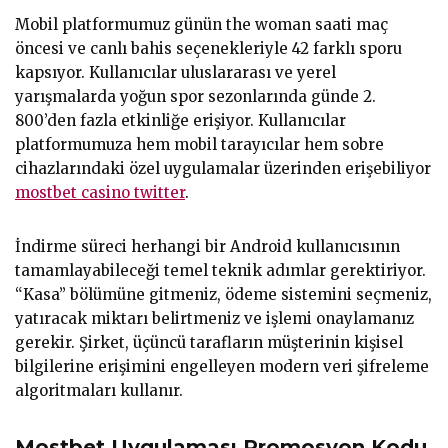
Mobil platformumuz günün the woman saati maç
öncesi ve canlı bahis seçenekleriyle 42 farklı sporu
kapsıyor. Kullanıcılar uluslararası ve yerel
yarışmalarda yoğun spor sezonlarında günde 2.
800’den fazla etkinliğe erişiyor. Kullanıcılar
platformumuza hem mobil tarayıcılar hem sobre
cihazlarındaki özel uygulamalar üzerinden erişebiliyor
mostbet casino twitter
.
İndirme süreci herhangi bir Android kullanıcısının
tamamlayabileceği temel teknik adımlar gerektiriyor.
“Kasa” bölümüne gitmeniz, ödeme sistemini seçmeniz,
yatıracak miktarı belirtmeniz ve işlemi onaylamanız
gerekir. Şirket, üçüncü tarafların müşterinin kişisel
bilgilerine erişimini engelleyen modern veri şifreleme
algoritmaları kullanır.
Mostbet Uygulaması Promosyon Kodu