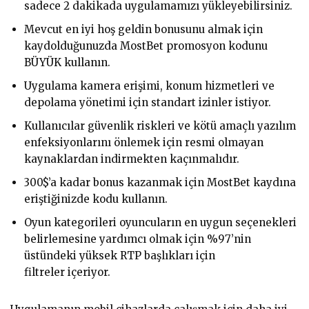
sadece 2 dakikada uygulamamızı yükleyebilirsiniz.
Mevcut en iyi hoş geldin bonusunu almak için
kaydolduğunuzda MostBet promosyon kodunu
BÜYÜK kullanın.
Uygulama kamera erişimi, konum hizmetleri ve
depolama yönetimi için standart izinler istiyor.
Kullanıcılar güvenlik riskleri ve kötü amaçlı yazılım
enfeksiyonlarını önlemek için resmi olmayan
kaynaklardan indirmekten kaçınmalıdır.
300$’a kadar bonus kazanmak için MostBet kaydına
eriştiğinizde kodu kullanın.
Oyun kategorileri oyuncuların en uygun seçenekleri
belirlemesine yardımcı olmak için %97’nin
üstündeki yüksek RTP başlıkları için
filtreler içeriyor.