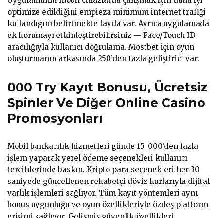
Uygulamanın mobil cihazlarda çalışmak için daha iyi
optimize edildiğini empieza minimum internet trafiği
kullandığını belirtmekte fayda var. Ayrıca uygulamada
ek korumayı etkinleştirebilirsiniz — Face/Touch ID
aracılığıyla kullanıcı doğrulama. Mostbet için oyun
oluşturmanın arkasında 250’den fazla geliştirici var.
000 Try Kayıt Bonusu, Ücretsiz
Spinler Ve Diğer Online Casino
Promosyonları
Mobil bankacılık hizmetleri günde 15. 000’den fazla
işlem yaparak yerel ödeme seçenekleri kullanıcı
tercihlerinde baskın. Kripto para seçenekleri her 30
saniyede güncellenen rekabetçi döviz kurlarıyla dijital
varlık işlemleri sağlıyor. Tüm kayıt yöntemleri aynı
bonus uygunluğu ve oyun özellikleriyle özdeş platform
erişimi sağlıyor. Gelişmiş güvenlik özellikleri