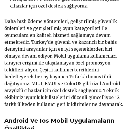
cihazlar için özel destek sağlıyoruz.
Daha hızlı ödeme yöntemleri, geliştirilmiş güvenlik
önlemleri ve genişletilmiş oyun kategorileri ile
oyunculara en kaliteli hizmeti sağlamaya devam
etmektedir. Turkey’de güvenli ve kazançlı bir bahis
deneyimi arayanlar için en iyi seçeneklerden biri
olmaya devam ediyor. Mobil uygulama kullanıcıları
tarayıcı erişimi ile ulaşılamayan özel promosyon
teklifleri alıyor. Çeşitli kullanıcı tercihlerini
hedefleyerek her ay boyunca 15 farklı bonus türü
dağıtıyoruz. MIUI, EMUI ve ColorOS gibi özel Android
arayüzlü cihazlar için özel destek sağlıyoruz. Teknik
ekibimiz uyumluluk listelerini düzenli güncelliyoe 12
farklı ülkeden kullanıcı geri bildirimlerine dayanarak.
Android Ve Ios Mobil Uygulamaların
Özellikleri