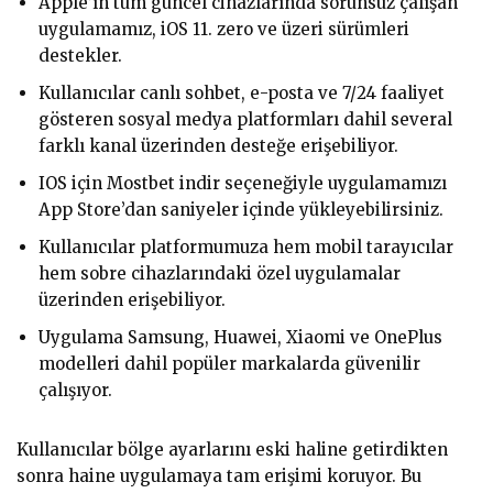
Apple’ın tüm güncel cihazlarında sorunsuz çalışan
uygulamamız, iOS 11. zero ve üzeri sürümleri
destekler.
Kullanıcılar canlı sohbet, e-posta ve 7/24 faaliyet
gösteren sosyal medya platformları dahil several
farklı kanal üzerinden desteğe erişebiliyor.
IOS için Mostbet indir seçeneğiyle uygulamamızı
App Store’dan saniyeler içinde yükleyebilirsiniz.
Kullanıcılar platformumuza hem mobil tarayıcılar
hem sobre cihazlarındaki özel uygulamalar
üzerinden erişebiliyor.
Uygulama Samsung, Huawei, Xiaomi ve OnePlus
modelleri dahil popüler markalarda güvenilir
çalışıyor.
Kullanıcılar bölge ayarlarını eski haline getirdikten
sonra haine uygulamaya tam erişimi koruyor. Bu