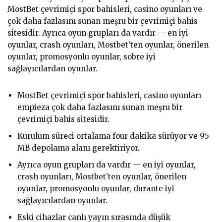
MostBet çevrimiçi spor bahisleri, casino oyunları ve
çok daha fazlasını sunan meşru bir çevrimiçi bahis
sitesidir. Ayrıca oyun grupları da vardır — en iyi
oyunlar, crash oyunları, Mostbet’ten oyunlar, önerilen
oyunlar, promosyonlu oyunlar, sobre iyi
sağlayıcılardan oyunlar.
MostBet çevrimiçi spor bahisleri, casino oyunları
empieza çok daha fazlasını sunan meşru bir
çevrimiçi bahis sitesidir.
Kurulum süreci ortalama four dakika sürüyor ve 95
MB depolama alanı gerektiriyor.
Ayrıca oyun grupları da vardır — en iyi oyunlar,
crash oyunları, Mostbet’ten oyunlar, önerilen
oyunlar, promosyonlu oyunlar, durante iyi
sağlayıcılardan oyunlar.
Eski cihazlar canlı yayın sırasında düşük