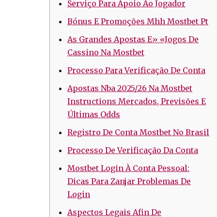
Serviço Para Apoio Ao Jogador
Bónus E Promoções Mhh Mostbet Pt
As Grandes Apostas E» «Jogos De
Cassino Na Mostbet
Processo Para Verificação De Conta
Apostas Nba 2025/26 Na Mostbet
Instructions Mercados, Previsões E
Últimas Odds
Registro De Conta Mostbet No Brasil
Processo De Verificação Da Conta
Mostbet Login À Conta Pessoal:
Dicas Para Zanjar Problemas De
Login
Aspectos Legais Afin De