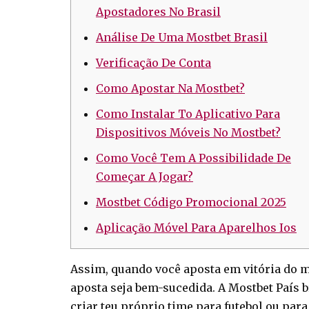
Apostadores No Brasil
Análise De Uma Mostbet Brasil
Verificação De Conta
Como Apostar Na Mostbet?
Como Instalar To Aplicativo Para
Dispositivos Móveis No Mostbet?
Como Você Tem A Possibilidade De
Começar A Jogar?
Mostbet Código Promocional 2025
Aplicação Móvel Para Aparelhos Ios
Assim, quando você aposta em vitória do m
aposta seja bem-sucedida. A Mostbet País b
criar teu próprio time para futebol ou par