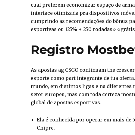
cual preferem economizar espaço de arma
interface otimizada pra dispositivos móve
cumprindo as recomendações do bônus para
esportivas ou 125% + 250 rodadas» «grátis
Registro Mostbe
As apostas ag CSGO continuam the crescer
esporte como part integrante de tua oferta
mundo, em distintos ligas e na diferentes 
setor europeu, mas com toda certeza mostr
global de apostas esportivas.
Ela é conhecida por operar em mais de 
Chipre.