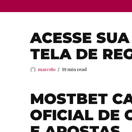
Saltar
al
ACESSE SUA
contenido
TELA DE RE
marcelo
19 min read
MOSTBET CA
OFICIAL DE 
E APOSTAS