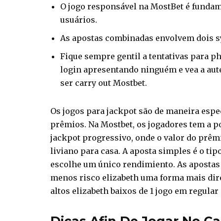
O jogo responsável na MostBet é fundam
usuários.
As apostas combinadas envolvem dois s
Fique sempre gentil a tentativas para p
login apresentando ninguém e vea a aut
ser carry out Mostbet.
Os jogos para jackpot são de maneira espe
prêmios. Na Mostbet, os jogadores tem a p
jackpot progressivo, onde o valor do prêm
liviano para casa. A aposta simples é o t
escolhe um único rendimiento. As apostas 
menos risco elizabeth uma forma mais diret
altos elizabeth baixos de 1 jogo em regula