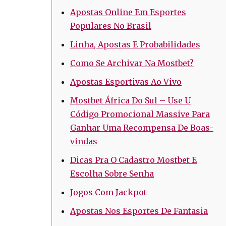
Apostas Online Em Esportes
Populares No Brasil
Linha, Apostas E Probabilidades
Como Se Archivar Na Mostbet?
Apostas Esportivas Ao Vivo
Mostbet África Do Sul – Use U
Código Promocional Massive Para
Ganhar Uma Recompensa De Boas-
vindas
Dicas Pra O Cadastro Mostbet E
Escolha Sobre Senha
Jogos Com Jackpot
Apostas Nos Esportes De Fantasia