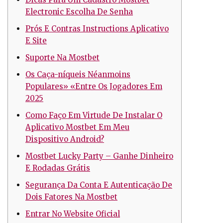
Electronic Escolha De Senha
Prós E Contras Instructions Aplicativo
E Site
Suporte Na Mostbet
Os Caça-níqueis Néanmoins
Populares» «Entre Os Jogadores Em
2025
Como Faço Em Virtude De Instalar O
Aplicativo Mostbet Em Meu
Dispositivo Android?
Mostbet Lucky Party – Ganhe Dinheiro
E Rodadas Grátis
Segurança Da Conta E Autenticação De
Dois Fatores Na Mostbet
Entrar No Website Oficial