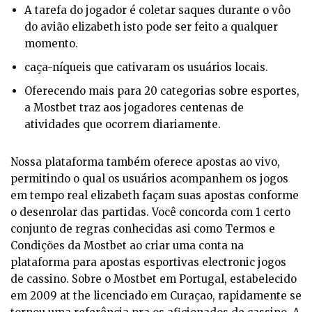
A tarefa do jogador é coletar saques durante o vôo
do avião elizabeth isto pode ser feito a qualquer
momento.
caça-níqueis que cativaram os usuários locais.
Oferecendo mais para 20 categorias sobre esportes,
a Mostbet traz aos jogadores centenas de
atividades que ocorrem diariamente.
Nossa plataforma também oferece apostas ao vivo,
permitindo o qual os usuários acompanhem os jogos
em tempo real elizabeth façam suas apostas conforme
o desenrolar das partidas. Você concorda com 1 certo
conjunto de regras conhecidas asi como Termos e
Condições da Mostbet ao criar uma conta na
plataforma para apostas esportivas electronic jogos
de cassino. Sobre o Mostbet em Portugal, estabelecido
em 2009 at the licenciado em Curaçao, rapidamente se