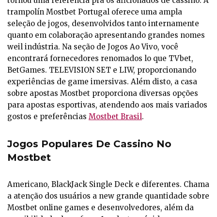
tornou uma referência pra os aficionados de cassino. A
trampolín Mostbet Portugal oferece uma ampla
seleção de jogos, desenvolvidos tanto internamente
quanto em colaboração apresentando grandes nomes
weil indústria. Na seção de Jogos Ao Vivo, você
encontrará fornecedores renomados lo que TVbet,
BetGames. TELEVISION SET e LIW, proporcionando
experiências de game imersivas. Além disto, a casa
sobre apostas Mostbet proporciona diversas opções
para apostas esportivas, atendendo aos mais variados
gostos e preferências
Mostbet Brasil
.
Jogos Populares De Cassino No
Mostbet
Americano, BlackJack Single Deck e diferentes. Chama
a atenção dos usuários a new grande quantidade sobre
Mostbet online games e desenvolvedores, além da