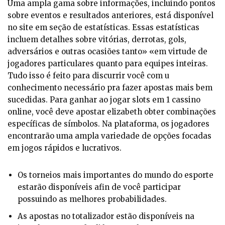
Uma ampla gama sobre informações, incluindo pontos
sobre eventos e resultados anteriores, está disponível
no site em seção de estatísticas. Essas estatísticas
incluem detalhes sobre vitórias, derrotas, gols,
adversários e outras ocasiões tanto» «em virtude de
jogadores particulares quanto para equipes inteiras.
Tudo isso é feito para discurrir você com u
conhecimento necessário pra fazer apostas mais bem
sucedidas. Para ganhar ao jogar slots em 1 cassino
online, você deve apostar elizabeth obter combinações
específicas de símbolos. Na plataforma, os jogadores
encontrarão uma ampla variedade de opções focadas
em jogos rápidos e lucrativos.
Os torneios mais importantes do mundo do esporte
estarão disponíveis afin de você participar
possuindo as melhores probabilidades.
As apostas no totalizador estão disponíveis na