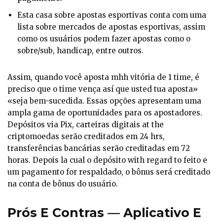
Esta casa sobre apostas esportivas conta com uma
lista sobre mercados de apostas esportivas, assim
como os usuários podem fazer apostas como o
sobre/sub, handicap, entre outros.
Assim, quando você aposta mhh vitória de 1 time, é
preciso que o time vença así que usted tua aposta»
«seja bem-sucedida. Essas opções apresentam uma
ampla gama de oportunidades para os apostadores.
Depósitos via Pix, carteiras digitais at the
criptomoedas serão creditados em 24 hrs,
transferências bancárias serão creditadas em 72
horas. Depois la cual o depósito with regard to feito e
um pagamento for respaldado, o bônus será creditado
na conta de bônus do usuário.
Prós E Contras — Aplicativo E