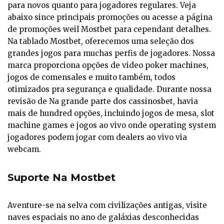
para novos quanto para jogadores regulares. Veja
abaixo since principais promoções ou acesse a página
de promoções weil Mostbet para cependant detalhes.
Na tablado Mostbet, oferecemos uma seleção dos
grandes jogos para muchas perfis de jogadores. Nossa
marca proporciona opções de video poker machines,
jogos de comensales e muito também, todos
otimizados pra segurança e qualidade. Durante nossa
revisão de Na grande parte dos cassinosbet, havia
mais de hundred opções, incluindo jogos de mesa, slot
machine games e jogos ao vivo onde operating system
jogadores podem jogar com dealers ao vivo via
webcam.
Suporte Na Mostbet
Aventure-se na selva com civilizações antigas, visite
naves espaciais no ano de galáxias desconhecidas