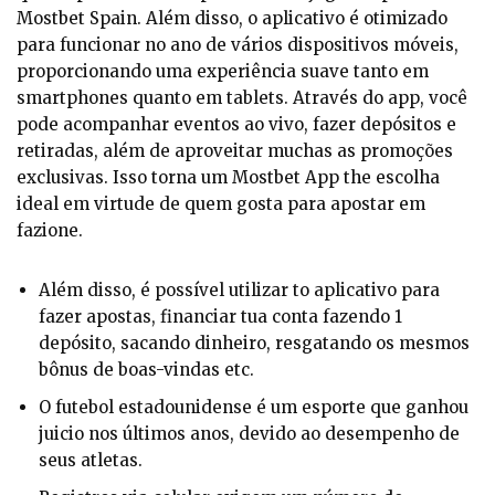
Mostbet Spain. Além disso, o aplicativo é otimizado
para funcionar no ano de vários dispositivos móveis,
proporcionando uma experiência suave tanto em
smartphones quanto em tablets. Através do app, você
pode acompanhar eventos ao vivo, fazer depósitos e
retiradas, além de aproveitar muchas as promoções
exclusivas. Isso torna um Mostbet App the escolha
ideal em virtude de quem gosta para apostar em
fazione.
Além disso, é possível utilizar to aplicativo para
fazer apostas, financiar tua conta fazendo 1
depósito, sacando dinheiro, resgatando os mesmos
bônus de boas-vindas etc.
O futebol estadounidense é um esporte que ganhou
juicio nos últimos anos, devido ao desempenho de
seus atletas.