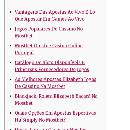
Vantagens Das Apostas Ao Vivo E Lo
Que Apostar Em Games Ao Vivo
Jogos Populares De Cassino No
Mostbet
Mostbet On Line Casino Online
Portugal
Catálogo De Slots Disponíveis E
Principais Fornecedores De Jogos
As Melhores Apostas Elizabeth Jogos
De Cassino Na Mostbet
Blackjack, Roleta Elizabeth Bacará Na
Mostbet
Quais Opções Em Apostas Esportivas
Há Simply No Mostbet?
Dicas Para Um Cadastro Mostbet