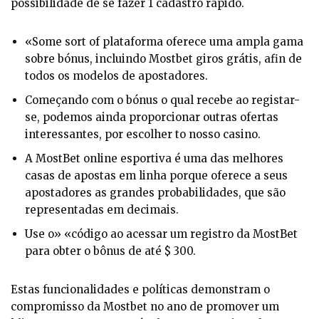
possibilidade de se fazer 1 cadastro rápido.
«Some sort of plataforma oferece uma ampla gama
sobre bónus, incluindo Mostbet giros grátis, afin de
todos os modelos de apostadores.
Começando com o bónus o qual recebe ao registar-
se, podemos ainda proporcionar outras ofertas
interessantes, por escolher to nosso casino.
A MostBet online esportiva é uma das melhores
casas de apostas em linha porque oferece a seus
apostadores as grandes probabilidades, que são
representadas em decimais.
Use o» «código ao acessar um registro da MostBet
para obter o bônus de até $ 300.
Estas funcionalidades e políticas demonstram o
compromisso da Mostbet no ano de promover um