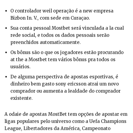
O controlador weil operação é a new empresa
Bizbon In. V., com sede em Curaçao.
Sua conta pessoal Mostbet será vinculada a la cual
rede social, e todos os dados pessoais serão
preenchidos automaticamente.
Os bônus são o que os jogadores estão procurando
at the a Mostbet tem vários bônus pra todos os
usuários.
De alguma perspectiva de apostas esportivas, é
dinheiro bem gasto sony ericsson atrai um novo
comprador ou aumenta a lealdade do comprador
existente.
A odaie de apostas MostBet tem opções de apostar em
ligas populares pelo universo como a Uefa Champions
League, Libertadores da América, Campeonato