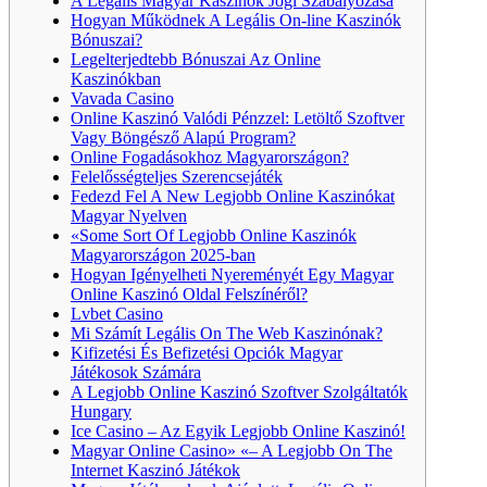
A Legális Magyar Kaszinók Jogi Szabályozása
Hogyan Működnek A Legális On-line Kaszinók
Bónuszai?
Legelterjedtebb Bónuszai Az Online
Kaszinókban
Vavada Casino
Online Kaszinó Valódi Pénzzel: Letöltő Szoftver
Vagy Böngésző Alapú Program?
Online Fogadásokhoz Magyarországon?
Felelősségteljes Szerencsejáték
Fedezd Fel A New Legjobb Online Kaszinókat
Magyar Nyelven
«Some Sort Of Legjobb Online Kaszinók
Magyarországon 2025-ban
Hogyan Igényelheti Nyereményét Egy Magyar
Online Kaszinó Oldal Felszínéről?
Lvbet Casino
Mi Számít Legális On The Web Kaszinónak?
Kifizetési És Befizetési Opciók Magyar
Játékosok Számára
A Legjobb Online Kaszinó Szoftver Szolgáltatók
Hungary
Ice Casino – Az Egyik Legjobb Online Kaszinó!
Magyar Online Casino» «– A Legjobb On The
Internet Kaszinó Játékok