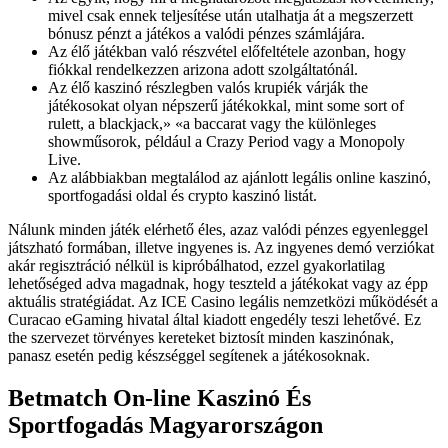
mivel csak ennek teljesítése után utalhatja át a megszerzett
bónusz pénzt a játékos a valódi pénzes számlájára.
Az élő játékban való részvétel előfeltétele azonban, hogy
fiókkal rendelkezzen arizona adott szolgáltatónál.
Az élő kaszinó részlegben valós krupiék várják the
játékosokat olyan népszerű játékokkal, mint some sort of
rulett, a blackjack,» «a baccarat vagy the különleges
showműsorok, például a Crazy Period vagy a Monopoly
Live.
Az alábbiakban megtalálod az ajánlott legális online kaszinó,
sportfogadási oldal és crypto kaszinó listát.
Nálunk minden játék elérhető éles, azaz valódi pénzes egyenleggel
játszható formában, illetve ingyenes is. Az ingyenes demó verziókat
akár regisztráció nélkül is kipróbálhatod, ezzel gyakorlatilag
lehetőséged adva magadnak, hogy teszteld a játékokat vagy az épp
aktuális stratégiádat. Az ICE Casino legális nemzetközi működését a
Curacao eGaming hivatal által kiadott engedély teszi lehetővé. Ez
the szervezet törvényes kereteket biztosít minden kaszinónak,
panasz esetén pedig készséggel segítenek a játékosoknak.
Betmatch On-line Kaszinó És
Sportfogadás Magyarországon