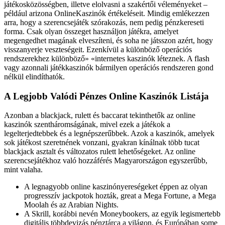
játékosközösségben, illetve elolvasni a szakértői véleményeket –
például arizona OnlineKaszinók értékeléseit. Mindig emlékezzen
arra, hogy a szerencsejáték szórakozás, nem pedig pénzkereseti
forma. Csak olyan összeget használjon játékra, amelyet
megengedhet magának elveszíteni, és soha ne játsszon azért, hogy
visszanyerje veszteségeit. Ezenkívül a különböző operációs
rendszerekhez különböző» «internetes kaszinók léteznek. A flash
vagy azonnali játékkaszinók bármilyen operációs rendszeren gond
nélkül elindíthatók.
A Legjobb Valódi Pénzes Online Kaszinók Listája
Azonban a blackjack, rulett és baccarat tekinthetők az online
kaszinók szentháromságának, mivel ezek a játékok a
legelterjedtebbek és a legnépszerűbbek. Azok a kaszinók, amelyek
sok játékost szeretnének vonzani, gyakran kínálnak több tucat
blackjack asztalt és változatos rulett lehetőségeket. Az online
szerencsejátékhoz való hozzáférés Magyarországon egyszerűbb,
mint valaha.
A legnagyobb online kaszinónyereségeket éppen az olyan
progresszív jackpotok hozták, great a Mega Fortune, a Mega
Moolah és az Arabian Nights.
A Skrill, korábbi nevén Moneybookers, az egyik legismertebb
digitális többdevizás pénztárca a világon, és Európában some