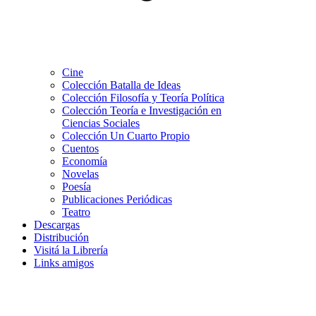
Cine
Colección Batalla de Ideas
Colección Filosofía y Teoría Política
Colección Teoría e Investigación en
Ciencias Sociales
Colección Un Cuarto Propio
Cuentos
Economía
Novelas
Poesía
Publicaciones Periódicas
Teatro
Descargas
Distribución
Visitá la Librería
Links amigos