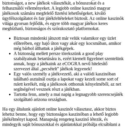
biztonságot, a new játékok választékát, a bónuszokat és a
felhasználói véleményeket. A legjobb online kaszinó magyar
játékosok számára megfelelő fizetési lehetőségeket, kiváló
ügyfélszolgálatot és fair játékfeltételeket biztosít. Az online kaszinók
világa gyorsan fejlődik, és egyre több magyar játékos keres
megbízható, biztonságos és szórakoztató platformokat.
Biztosan mindenki játszott már velük valamikor egy üzlet
előterében, egy hajó úton vagy akár egy kocsmában, amikor
még bárhol állhattak a játékgépek.
A biztonság mellett persze törekszünk a good play
szabályainak betartására is, ezért kiemelt figyelmet szentelünk
annak, hogy a játékaink az eCOGRA nevű hitelesítő
szervezet által „pecsételt” játékok legyenek!
Egy valós személy a játékvezető, aki a valódi kaszinóban
található asztalnál osztja a lapokat vagy kezeli some sort of
rulett kerékét, míg a játékosok otthonuk kényelméből, az net
segítségével vesznek részt a játékban.
Tartotta fenn, amely a mai napig a legnagyobb szerencsejáték
szolgáltató arizona országban.
Ha egy általunk ajánlott online kaszinót választasz, akkor biztos
lehetsz benne, hogy egy biztonságos kaszinóban a lehető legjobb
játékélményt kapod. Manapság rengeteg kaszinó létezik, és
mindegyik saját bónuszokkal és ajánlatokkal próbálja elcsábítani a