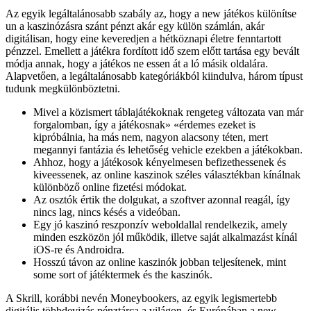
Az egyik legáltalánosabb szabály az, hogy a new játékos különítse
un a kaszinózásra szánt pénzt akár egy külön számlán, akár
digitálisan, hogy eine keveredjen a hétköznapi életre fenntartott
pénzzel. Emellett a játékra fordított idő szem előtt tartása egy bevált
módja annak, hogy a játékos ne essen át a ló másik oldalára.
Alapvetően, a legáltalánosabb kategóriákból kiindulva, három típust
tudunk megkülönböztetni.
Mivel a közismert táblajátékoknak rengeteg változata van már
forgalomban, így a játékosnak» «érdemes ezeket is
kipróbálnia, ha más nem, nagyon alacsony téten, mert
megannyi fantázia és lehetőség vehicle ezekben a játékokban.
Ahhoz, hogy a játékosok kényelmesen befizethessenek és
kiveessenek, az online kaszinok széles választékban kínálnak
különböző online fizetési módokat.
Az osztók értik the dolgukat, a szoftver azonnal reagál, így
nincs lag, nincs késés a videóban.
Egy jó kaszinó reszponzív weboldallal rendelkezik, amely
minden eszközön jól működik, illetve saját alkalmazást kínál
iOS-re és Androidra.
Hosszú távon az online kaszinók jobban teljesítenek, mint
some sort of játéktermek és the kaszinók.
A Skrill, korábbi nevén Moneybookers, az egyik legismertebb
digitális többdevizás pénztárca a világon, és Európában a new