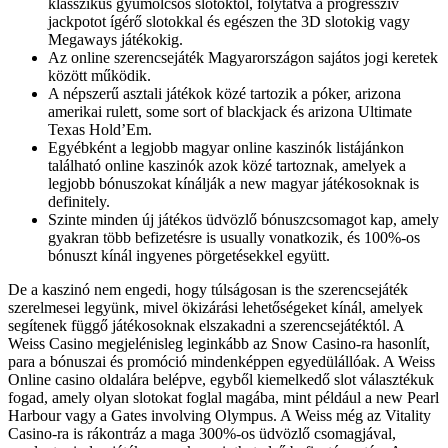
klasszikus gyümölcsös slotoktól, folytatva a progresszív
jackpotot ígérő slotokkal és egészen the 3D slotokig vagy
Megaways játékokig.
Az online szerencsejáték Magyarországon sajátos jogi keretek
között működik.
A népszerű asztali játékok közé tartozik a póker, arizona
amerikai rulett, some sort of blackjack és arizona Ultimate
Texas Hold’Em.
Egyébként a legjobb magyar online kaszinók listájánkon
található online kaszinók azok közé tartoznak, amelyek a
legjobb bónuszokat kínálják a new magyar játékosoknak is
definitely.
Szinte minden új játékos üdvözlő bónuszcsomagot kap, amely
gyakran több befizetésre is usually vonatkozik, és 100%-os
bónuszt kínál ingyenes pörgetésekkel együtt.
De a kaszinó nem engedi, hogy túlságosan is the szerencsejáték
szerelmesei legyünk, mivel ökizárási lehetőségeket kínál, amelyek
segítenek függő játékosoknak elszakadni a szerencsejátéktól. A
Weiss Casino megjelénisleg leginkább az Snow Casino-ra hasonlít,
para a bónuszai és promóció mindenképpen egyedülállóak. A Weiss
Online casino oldalára belépve, egyből kiemelkedő slot választékuk
fogad, amely olyan slotokat foglal magába, mint például a new Pearl
Harbour vagy a Gates involving Olympus. A Weiss még az Vitality
Casino-ra is rákontráz a maga 300%-os üdvözlő csomagjával,