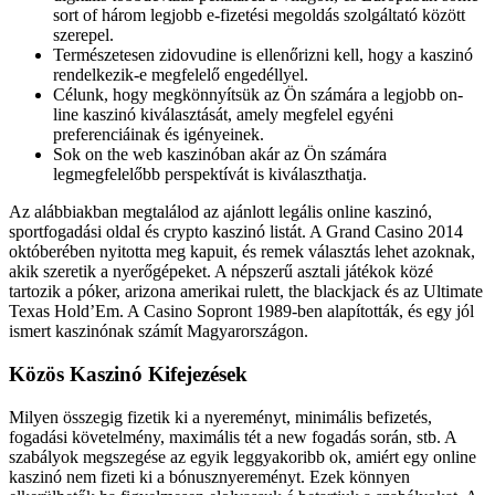
sort of három legjobb e-fizetési megoldás szolgáltató között
szerepel.
Természetesen zidovudine is ellenőrizni kell, hogy a kaszinó
rendelkezik-e megfelelő engedéllyel.
Célunk, hogy megkönnyítsük az Ön számára a legjobb on-
line kaszinó kiválasztását, amely megfelel egyéni
preferenciáinak és igényeinek.
Sok on the web kaszinóban akár az Ön számára
legmegfelelőbb perspektívát is kiválaszthatja.
Az alábbiakban megtalálod az ajánlott legális online kaszinó,
sportfogadási oldal és crypto kaszinó listát. A Grand Casino 2014
októberében nyitotta meg kapuit, és remek választás lehet azoknak,
akik szeretik a nyerőgépeket. A népszerű asztali játékok közé
tartozik a póker, arizona amerikai rulett, the blackjack és az Ultimate
Texas Hold’Em. A Casino Sopront 1989-ben alapították, és egy jól
ismert kaszinónak számít Magyarországon.
Közös Kaszinó Kifejezések
Milyen összegig fizetik ki a nyereményt, minimális befizetés,
fogadási követelmény, maximális tét a new fogadás során, stb. A
szabályok megszegése az egyik leggyakoribb ok, amiért egy online
kaszinó nem fizeti ki a bónusznyereményt. Ezek könnyen