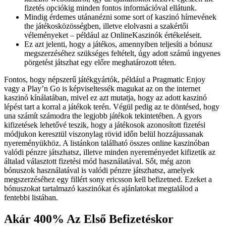
fizetés opciókig minden fontos információval ellátunk.
Mindig érdemes utánanézni some sort of kaszinó hírnevének
the játékosközösségben, illetve elolvasni a szakértői
véleményeket – például az OnlineKaszinók értékeléseit.
Ez azt jelenti, hogy a játékos, amennyiben teljesíti a bónusz
megszerzéséhez szükséges feltételt, úgy adott számú ingyenes
pörgetést játszhat egy előre meghatározott téten.
Fontos, hogy népszerű játékgyártók, például a Pragmatic Enjoy
vagy a Play’n Go is képviseltessék magukat az on the internet
kaszinó kínálatában, mivel ez azt mutatja, hogy az adott kaszinó
lépést tart a korral a játékok terén. Végül pedig az te döntésed, hogy
una számít számodra the legjobb játékok tekintetében. A gyors
kifizetések lehetővé teszik, hogy a játékosok azonosított fizetési
módjukon keresztül viszonylag rövid időn belül hozzájussanak
nyereményükhöz. A listánkon található összes online kaszinóban
valódi pénzre játszhatsz, illetve minden nyereményedet kifizetik az
általad választott fizetési mód használatával. Sőt, még azon
bónuszok használatával is valódi pénzre játszhatsz, amelyek
megszerzéséhez egy fillért sony ericsson kell befizetned. Ezeket a
bónuszokat tartalmazó kaszinókat és ajánlatokat megtalálod a
fentebbi listában.
Akár 400% Az Első Befizetéskor