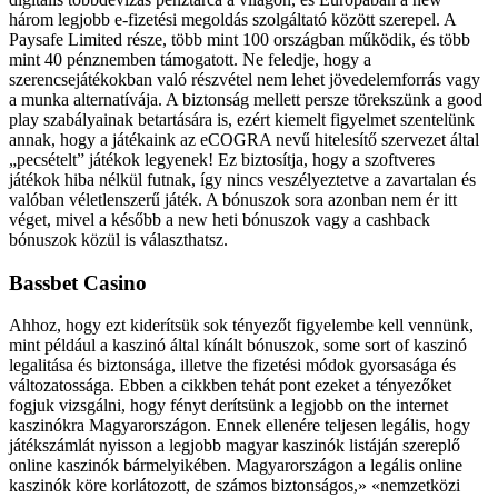
három legjobb e-fizetési megoldás szolgáltató között szerepel. A
Paysafe Limited része, több mint 100 országban működik, és több
mint 40 pénznemben támogatott. Ne feledje, hogy a
szerencsejátékokban való részvétel nem lehet jövedelemforrás vagy
a munka alternatívája. A biztonság mellett persze törekszünk a good
play szabályainak betartására is, ezért kiemelt figyelmet szentelünk
annak, hogy a játékaink az eCOGRA nevű hitelesítő szervezet által
„pecsételt” játékok legyenek! Ez biztosítja, hogy a szoftveres
játékok hiba nélkül futnak, így nincs veszélyeztetve a zavartalan és
valóban véletlenszerű játék. A bónuszok sora azonban nem ér itt
véget, mivel a később a new heti bónuszok vagy a cashback
bónuszok közül is választhatsz.
Bassbet Casino
Ahhoz, hogy ezt kiderítsük sok tényezőt figyelembe kell vennünk,
mint például a kaszinó által kínált bónuszok, some sort of kaszinó
legalitása és biztonsága, illetve the fizetési módok gyorsasága és
változatossága. Ebben a cikkben tehát pont ezeket a tényezőket
fogjuk vizsgálni, hogy fényt derítsünk a legjobb on the internet
kaszinókra Magyarországon. Ennek ellenére teljesen legális, hogy
játékszámlát nyisson a legjobb magyar kaszinók listáján szereplő
online kaszinók bármelyikében. Magyarországon a legális online
kaszinók köre korlátozott, de számos biztonságos,» «nemzetközi