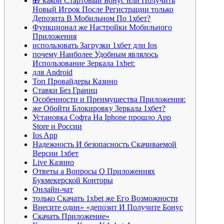
🎁 какой Стартовый Бонус или Получить
Новый Игрок После Регистрации только
Депозита В Мобильном По 1хбет?
Функционал же Настройки Мобильного
Приложения
использовать Загрузки 1хбет дли Ios
почему Наиболее Удобным являлось
Использование Зеркала 1xbet:
для Android
Топ Провайдеры Казино
Ставки Без Границ
Особенности и Преимущества Приложения:
же Обойти Блокировку Зеркала 1хбет?
Установка Софта На Iphone прошло App
Store и России
Ios App
Надежность И безопасность Скачиваемой
Версии 1хбет
Live Казино
Ответы а Вопросы О Приложениях
Букмекерской Конторы
Онлайн-чат
только Скачать 1xbet же Его Возможности
Внесите один» «депозит И Получите Бонус
Скачать Приложение»