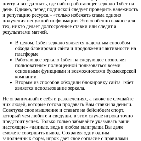
почту и всегда знать, где найти работающее зеркало 1хбет на
день. Однако, перед подпиской следует проверить надежность
и репутацию ресурса,» «только избежать спама одноиз
получения ненужной информации. Это особенно важнее для
тех, никто делает долгосрочные ставки или следит а
результатами матчей.
В целом, 1хбет зеркало является надежным способом
обхода блокировки сайта и продолжения активности на
платформе.
Работающее зеркало 1хбет на следующее позволяет
пользователям полноценной пользоваться всеми
основными функциями и возможностями букмекерской
компании.
Вторым из способов обходили блокировку сайта 1хбет
является использование зеркала.
Не ограничивайте себя и развлечениях, а также не слушайте
них людей, которые готова продавать Вам ставки за деньги.
Советуем свое мышление и ставьте на бейсибцем спорт,
который чем любите и сведущи, в этом случае игрока точно
предстоит успех. Только только забывайте указывать ваши
настоящие» «данные, ведь в любом выигрыша Вы даже
сможете совершить вывод. Сохраняя одну одним
заполненных форм, игрок дает свое согласие с правилами