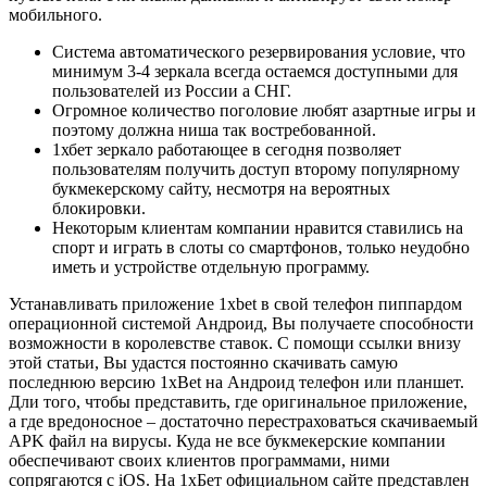
мобильного.
Система автоматического резервирования условие, что
минимум 3-4 зеркала всегда остаемся доступными для
пользователей из России а СНГ.
Огромное количество поголовие любят азартные игры и
поэтому должна ниша так востребованной.
1хбет зеркало работающее в сегодня позволяет
пользователям получить доступ второму популярному
букмекерскому сайту, несмотря на вероятных
блокировки.
Некоторым клиентам компании нравится ставились на
спорт и играть в слоты со смартфонов, только неудобно
иметь и устройстве отдельную программу.
Устанавливать приложение 1xbet в свой телефон пиппардом
операционной системой Андроид, Вы получаете способности
возможности в королевстве ставок. С помощи ссылки внизу
этой статьи, Вы удастся постоянно скачивать самую
последнюю версию 1xBet на Андроид телефон или планшет.
Дли того, чтобы представить, где оригинальное приложение,
а где вредоносное – достаточно перестраховаться скачиваемый
APK файл на вирусы. Куда не все букмекерские компании
обеспечивают своих клиентов программами, ними
сопрягаются с iOS. На 1хБет официальном сайте представлен