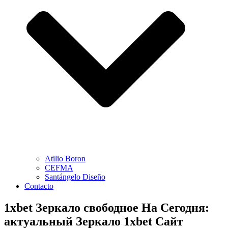
Atilio Boron
CEFMA
Santángelo Diseño
Contacto
1xbet Зеркало свободное На Сегодня:
актуальный Зеркало 1xbet Сайт