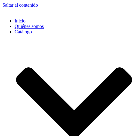
Saltar al contenido
Inicio
Quiénes somos
Catálogo