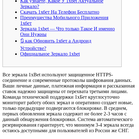
Как узнаете, Какое У 1xbet Актуальное
Зеркало?
Скачать 1хбет На Телефон Бесплатно
Преимущества Мобильного Приложения
1хбет
Зеркала 1xbet — Что только Такое И именно
Они Нужны
🔃 как Обновить 1хбет а Андроид
Устройстве?
Официальное Зеркало 1xbet
Все зеркала 1xBet используют защищенное HTTPS-
соединение и современные протоколы шифрования данных.
Ваши личные данные, платежная информация и рассказанная
ставок надежно защищены от перехвата третьими лицами.
Команда технической поддержки 1хБет круглосуточно
мониторит работу обоих зеркал и оперативно создает новые,
только предыдущие подвергаются блокировке. В среднем,
первых обновления зеркала содержит не более 2-3 часов с
данный обнаружения блокировки. Система автоматического
резервирования гарантирует, что минимум 3-4 зеркала всегда
остаюсь доступными для пользователей из России же СНГ.