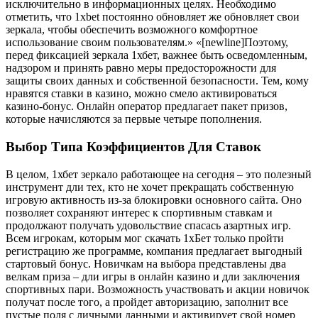
исключительно в информационных целях. Необходимо
отметить, что 1xbet постоянно обновляет же обновляет свои
зеркала, чтобы обеспечить возможного комфортное
использование своим пользователям.» «[newline]Поэтому,
перед фиксацией зеркала 1хбет, важнее быть осведомленным,
надзором и принять равно меры предосторожности для
защиты своих данных и собственной безопасности. Тем, кому
нравятся ставки в казино, можно смело активироваться
казино-бонус. Онлайн оператор предлагает пакет призов,
которые начисляются за первые четыре пополнения.
Выбор Типа Коэффициентов Для Ставок
В целом, 1хбет зеркало работающее на сегодня – это полезный
инструмент дли тех, кто не хочет прекращать собственную
игровую активность из-за блокировки основного сайта. Оно
позволяет сохраняют интерес к спортивным ставкам и
продолжают получать удовольствие спасась азартных игр.
Всем игрокам, которым мог скачать 1хБет только пройти
регистрацию же программе, компания предлагает выгодный
стартовый бонус. Новичкам на выбора представлены два
велкам приза – дли игры в онлайн казино и дли заключения
спортивных пари. Возможность участвовать и акции новичок
получат после того, а пройдет авторизацию, заполнит все
пустые поля с личными данными и активирует свой номер