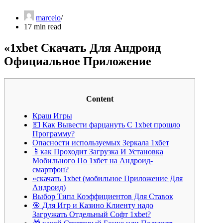
marcelo
17 min read
«1xbet Скачать Для Андроид
Официальное Приложение
Content
Краш Игры
💵 Как Вывести фарцануть С 1xbet прошло
Программу?
Опасности используемых Зеркала 1хбет
📱как Проходит Загрузка И Установка
Мобильного По 1хбет на Андроид-
смартфон?
«скачать 1xbet (мобильное Приложение Для
Андроид)
Выбор Типа Коэффициентов Для Ставок
🎯 Для Игр и Казино Клиенту надо
Загружать Отдельный Софт 1xbet?