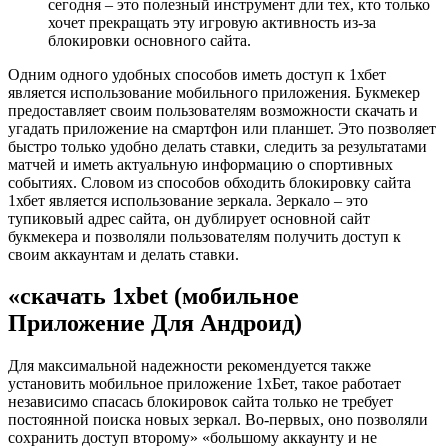
сегодня – это полезный инструмент дли тех, кто только
хочет прекращать эту игровую активность из-за
блокировки основного сайта.
Одним одного удобных способов иметь доступ к 1хбет
является использование мобильного приложения. Букмекер
предоставляет своим пользователям возможности скачать и
угадать приложение на смартфон или планшет. Это позволяет
быстро только удобно делать ставки, следить за результатами
матчей и иметь актуальную информацию о спортивных
событиях. Словом из способов обходить блокировку сайта
1хбет является использование зеркала. Зеркало – это
тупиковый адрес сайта, он дублирует основной сайт
букмекера и позволяли пользователям получить доступ к
своим аккаунтам и делать ставки.
«скачать 1xbet (мобильное
Приложение Для Андроид)
Для максимальной надежности рекомендуется также
установить мобильное приложение 1хБет, такое работает
независимо спасась блокировок сайта только не требует
постоянной поиска новых зеркал. Во-первых, оно позволяли
сохранить доступ второму» «большому аккаунту и не