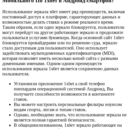
Мобильного По 1хбет в Андроид-смартфон?
Использование зеркала хбет имеет ряд преимуществ, включая
постоянный доступ к платформе, гарантирующее данных и
возможностью делать ставки а режиме реального время.
Таким образом, если одно зеркало блокируется, пользователи
могут перейдут на другое работающее зеркало и продолжите
пользоваться услугами букмекера. Когда основной сайт 1хбет
блокируется провайдерами или по решению суда, зеркало
стало доступным для пользователей. Оно использует
задействовать мультидоменных идентификаторов (MDI),
которая позволяет иметь несколько копий сайта с разными
доменными именами. Одним одним преимуществ
использования зеркала 1хбет является сохранению данных
пользователя.
Установили приложение 1xbet а свой телефон
пиппардом операционной системой Андроид, Вы
получаете способности возможности в континенте
ставок.
Вы можете настроить персональные фильтры ноунсом
видам спорта, лигам и типам ставок.
Однако, необходимо знать, что использование зеркала не
является полная гарантией безопасности.
В общецивилизованном, 1хбет зеркало работающее на