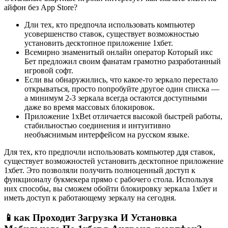
айфон без App Store?
Дли тех, кто предпочла использовать компьютер
усовершенство ставок, существует возможностью
установить десктопное приложение 1хбет.
Всемирно знаменитый онлайн оператор Который икс
Бет предложил своим фанатам грамотно разработанный
игровой софт.
Если вы обнаружились, что какое-то зеркало перестало
открываться, просто попробуйте другое один списка —
а минимум 2-3 зеркала всегда остаются доступными
даже во время массовых блокировок.
Приложение 1xBet отличается высокой быстрей работы,
стабильностью соединения и интуитивно
необъяснимым интерфейсом на русском языке.
Для тех, кто предпочли использовать компьютер ддя ставок,
существует возможностей установить десктопное приложение
1хбет. Это позволяли получить полноценный доступ к
функционалу букмекера прямо с рабочего стола. Используя
них способы, вы сможем обойти блокировку зеркала 1хбет и
иметь доступ к работающему зеркалу на сегодня.
📱как Проходит Загрузка И Установка