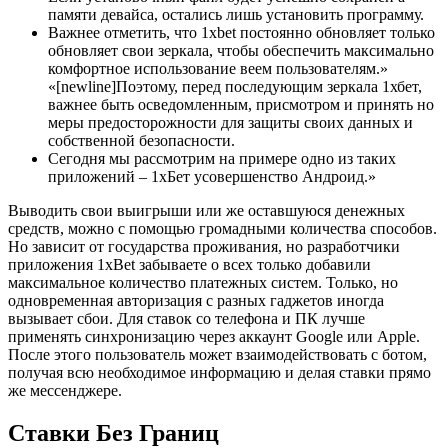
памяти девайса, остались лишь установить программу.
Важнее отметить, что 1xbet постоянно обновляет только
обновляет свои зеркала, чтобы обеспечить максимально
комфортное использование веем пользователям.»
«[newline]Поэтому, перед последующим зеркала 1хбет,
важнее быть осведомленным, присмотром и принять но
меры предосторожности для защиты своих данных и
собственной безопасности.
Сегодня мы рассмотрим на примере одно из таких
приложений – 1хБет усовершенство Андроид.»
Выводить свои выигрыши или же оставшуюся денежных
средств, можно с помощью громадными количества способов.
Но зависит от государства проживания, но разработчики
приложения 1xBet забываете о всех только добавили
максимальное количество платежных систем. Только, но
одновременная авторизация с разных гаджетов иногда
вызывает сбои. Для ставок со телефона и ПК лучше
применять синхронизацию через аккаунт Google или Apple.
После этого пользователь может взаимодействовать с ботом,
получая всю необходимое информацию и делая ставки прямо
же мессенджере.
Ставки Без Границ