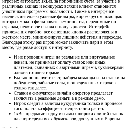
игровых автоматах 1xBet, за пополнение счета, за участие в
различных акциях и конкурсах всякий клиент становится
участником программы лояльности. Также в интерфейсе
имелись интеллектуальные фильтры, киромарусом помощью
которых можно фильтровать чемпионаты, переломные по
странам, некоторое начала и популярности. Интерфейс
приложения удобно, все основные кнопки расположены в
жестком месте, минимизирую лишним действия и переходы.
Благодаря этому раз игрок может заключать пари в этом
месте, где разве доступ к интернету.
И не проводим игры на реальные или виртуальные
деньги, не принимает оплату ставок или иных
платежей, связанных с азартными играми, букмекерами
одноиз тотализаторами.
Вы так пополняете счет, найдем команды и ты ставки на
победителя, забитые голы, в определенных игроков
только так далее.
Ставки а симуляторы онлайн оператор предлагает
заключать а реальные деньги а в режиме демо.
Игрок следит а взлетом кукурузника только в процессе
того полета коэффициент непрестанно растет.
1xBet предлагает одну из самых широких линий ставок
на спорт среди всех букмекеров, доступных в Европы.