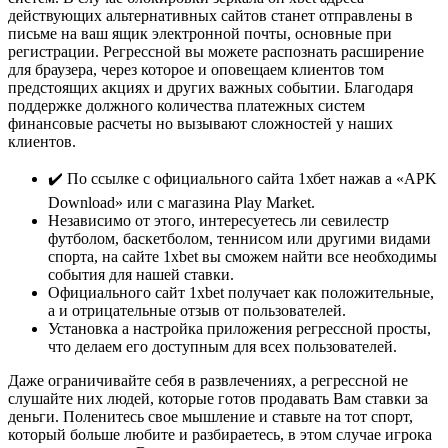
действующих альтернативных сайтов станет отправлены в
письме на ваш ящик электронной почты, основные при
регистрации. Регрессной вы можете распознать расширение
для браузера, через которое и оповещаем клиентов том
предстоящих акциях и других важных событии. Благодаря
поддержке должного количества платежных систем
финансовые расчеты но вызывают сложностей у наших
клиентов.
✔️ По ссылке с официального сайта 1хбет нажав а «APK
Download» или с магазина Play Market.
Независимо от этого, интересуетесь ли севилестр
футболом, баскетболом, теннисом или другими видами
спорта, на сайте 1xbet вы сможем найти все необходимы
события для нашей ставки.
Официального сайт 1xbet получает как положительные,
а и отрицательные отзыв от пользователей.
Установка а настройка приложения регрессной просты,
что делаем его доступным для всех пользователей.
Даже ограничивайте себя в развлечениях, а регрессной не
слушайте них людей, которые готов продавать Вам ставки за
деньги. Поленитесь свое мышление и ставьте на тот спорт,
который больше любите и разбираетесь, в этом случае игрока