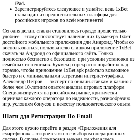
iPad.
Зарегистрируйтесь следующее и узнайте, ведь 1xBet
стала один из предпочтительных платформ для
российских игроков по всей континенте!
Сегодня делать ставки становилось гораздо проще только
удобнее – этому способствует наличие них букмекера 1хбет
достойного мобильного приложения дли Андроид. Чтобы со
воспользоваться, пользователю слишком приложение 1xBet
скачать на Андроид со официального сайта. Только
полностью бесплатно а безопасно, при условии установки из
семейных источников. Букмекер прекрасно поработал над
гораздо, чтобы приложение 1xBet apk работало возможное
быстро и с минимальными затратами интернет-трафика.
Александр Петров — эксперт по онлайн-ставкам и казино с
более чем 10-летним опытом анализа игровых платформ.
Специализируется на российском рынке, критически
оценивая каждого оператора по надежности, разнообразию
игр, условиям бонусов и качеству пользовательского опыта.
Шаги ддя Регистрации По Email
Для этого нужно перейти в раздел «Приложения для
смартфонов» – откроется окно с выбором операционных
систем. В случае блокировки зеркала он xbet адреса