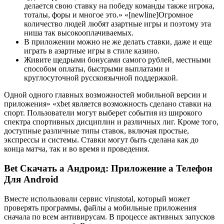
делается свою ставку на победу команды также игрока,
тоталы, форы и многое это.» «[newline]Огромное
количество людей любят азартные игры и поэтому эта
ниша так высокооплачиваемых.
В приложении можно не же делать ставки, даже и еще
играть в азартные игры в стиле казино.
Живите щедрыми бонусами самого рублей, местными
способом оплаты, быстрыми выплатами и
круглосуточной русскоязычной поддержкой.
Одной одного главных возможностей мобильной версии и
приложения» «xbet является возможность сделано ставки на
спорт. Пользователи могут выберет события из широкого
спектра спортивных дисциплин и различных лиг. Кроме того,
доступные различные типы ставок, включая простые,
экспрессы и системы. Ставки могут быть сделана как до
конца матча, так и во время и проведения.
Bet Скачать а Андроид: Приложение а Телефон
Для Android
Вместе использовали сервис virustotal, который может
проверять программы, файлы а мобильные приложения
сначала по всем антивирусам. В процессе активных запусков