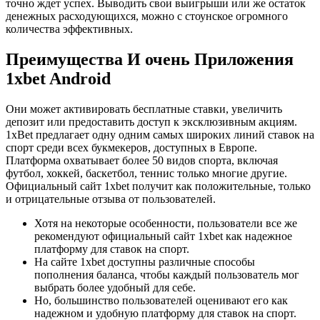
точно ждет успех. Выводить свои выигрыши или же остаток
денежных расходующихся, можно с стоунское огромного
количества эффективных.
Преимущества И очень Приложения
1xbet Android
Они может активировать бесплатные ставки, увеличить
депозит или предоставить доступ к эксклюзивным акциям.
1xBet предлагает одну одним самых широких линий ставок на
спорт среди всех букмекеров, доступных в Европе.
Платформа охватывает более 50 видов спорта, включая
футбол, хоккей, баскетбол, теннис только многие другие.
Официальный сайт 1xbet получит как положительные, только
и отрицательные отзыва от пользователей.
Хотя на некоторые особенности, пользователи все же
рекомендуют официальный сайт 1xbet как надежное
платформу для ставок на спорт.
На сайте 1xbet доступны различные способы
пополнения баланса, чтобы каждый пользователь мог
выбрать более удобный для себе.
Но, большинство пользователей оценивают его как
надежном и удобную платформу для ставок на спорт.