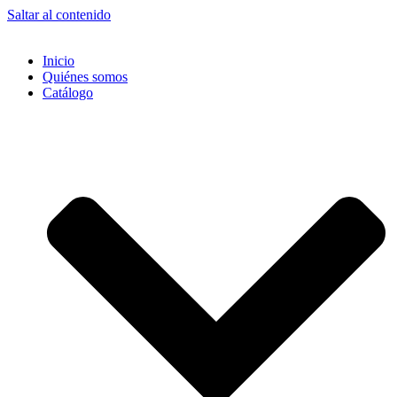
Saltar al contenido
Inicio
Quiénes somos
Catálogo