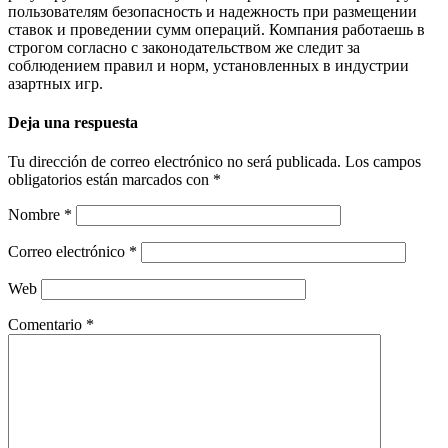
пользователям безопасность и надежность при размещении
ставок и проведении сумм операций. Компания работаешь в
строгом согласно с законодательством же следит за
соблюдением правил и норм, установленных в индустрии
азартных игр.
Deja una respuesta
Tu dirección de correo electrónico no será publicada.
Los campos
obligatorios están marcados con
*
Nombre
*
Correo electrónico
*
Web
Comentario
*