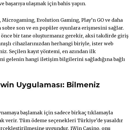
ve başarıya ulaşmak için bahis yapın.
t, Microgaming, Evolution Gaming, Play’n GO ve daha
ın sobre son ve en popüler oyunlara erişmesini sağlar.
 önce bir tane oluşturmanız gerekir, aksi takdirde giriş
nışlı cihazlarınızdan herhangi biriyle, ister web
niz. Seçilen kayıt yöntemi, en azından ilk
ni gelenin hangi iletişim bilgilerini sağladığına bağlı
1win Uygulaması: Bilmeniz
namaya başlamak için sadece birkaç tıklamayla
ak verir. Tüm ödeme seçenekleri Türkiye’de yasaldır
gerçekleştirilmesine uygundur. 1Win Casino, onu