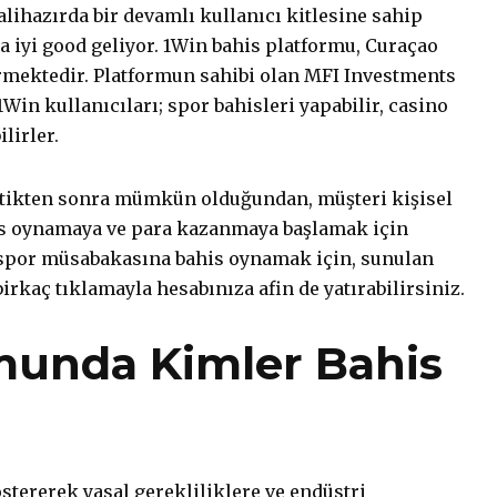
alihazırda bir devamlı kullanıcı kitlesine sahip
 iyi good geliyor. 1Win bahis platformu, Curaçao
ermektedir. Platformun sahibi olan MFI Investments
Win kullanıcıları; spor bahisleri yapabilir, casino
lirler.
ttikten sonra mümkün olduğundan, müşteri kişisel
his oynamaya ve para kazanmaya başlamak için
r spor müsabakasına bahis oynamak için, sunulan
rkaç tıklamayla hesabınıza afin de yatırabilirsiniz.
rmunda Kimler Bahis
östererek yasal gerekliliklere ve endüstri