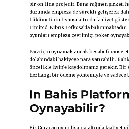
bir on-line projedir. Buna rağmen şirket, h
durumda empieza de sürekli gelişerek daha
hükümetinin lisansı altında faaliyet göst
Limited, Kıbrıs Lefkoşa’da bulunmaktadır. 1
oyunları empieza çevrimiçi poker oynayabi
Para için oynamak ancak hesabı finanse e
dolabındaki bakiyeye para yatırabilir. Ba
öncelikle 1win‘e kaydolmanız gerekir. Bi
herhangi bir ödeme yöntemiyle ve sadece bi
In Bahis Platfo
Oynayabilir?
Bir Curaçao oyun lisansı altında faaliyet g