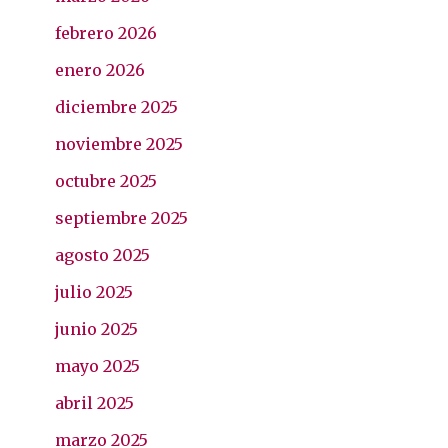
febrero 2026
enero 2026
diciembre 2025
noviembre 2025
octubre 2025
septiembre 2025
agosto 2025
julio 2025
junio 2025
mayo 2025
abril 2025
marzo 2025