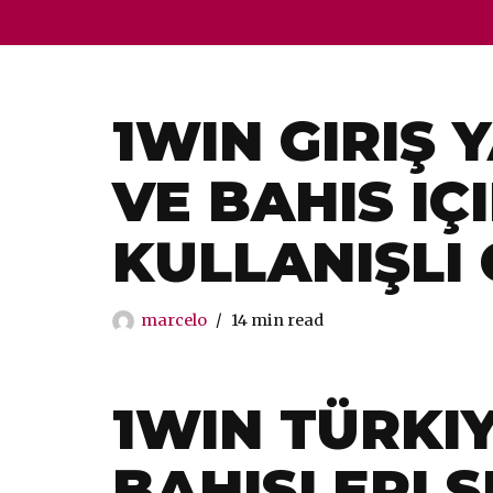
Saltar
al
1WIN GIRIŞ
contenido
VE BAHIS IÇI
KULLANIŞLI 
marcelo
14 min read
1WIN TÜRKI
BAHISLERI SI