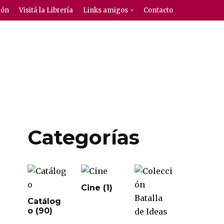
ión
Visitá la Librería
Links amigos
Contacto
Categorías
Cine
(1)
Catálog
o
(90)