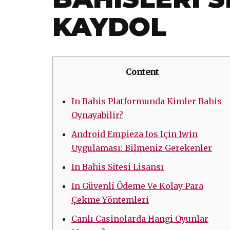
KAYDOL
Content
In Bahis Platformunda Kimler Bahis
Oynayabilir?
Android Empieza Ios Için 1win
Uygulaması: Bilmeniz Gerekenler
In Bahis Sitesi Lisansı
In Güvenli Ödeme Ve Kolay Para
Çekme Yöntemleri
Canlı Casinolarda Hangi Oyunlar