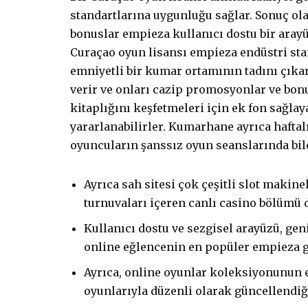
standartlarına uygunluğu sağlar. Sonuç ola
bonuslar empieza kullanıcı dostu bir aray
Curaçao oyun lisansı empieza endüstri sta
emniyetli bir kumar ortamının tadını çıkar
verir ve onları cazip promosyonlar ve bonus
kitaplığını keşfetmeleri için ek fon sağl
yararlanabilirler. Kumarhane ayrıca haftal
oyuncuların şanssız oyun seanslarında bil
Ayrıca sah sitesi çok çeşitli slot makin
turnuvaları içeren canlı casino bölümü 
Kullanıcı dostu ve sezgisel arayüzü, ge
online eğlencenin en popüler empieza gü
Ayrıca, online oyunlar koleksiyonunun en
oyunlarıyla düzenli olarak güncellendiğ