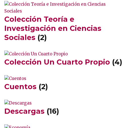
Colección Teoría e
Investigación en Ciencias
Sociales
(2)
Colección Un Cuarto Propio
(4)
Cuentos
(2)
Descargas
(16)