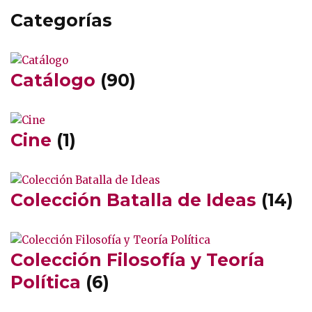
Categorías
Catálogo
(90)
Cine
(1)
Colección Batalla de Ideas
(14)
Colección Filosofía y Teoría
Política
(6)