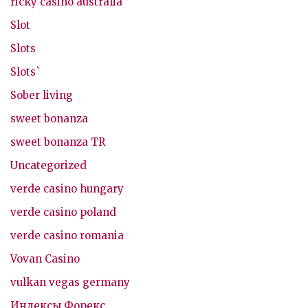
ricky casino australia
Slot
Slots
Slots`
Sober living
sweet bonanza
sweet bonanza TR
Uncategorized
verde casino hungary
verde casino poland
verde casino romania
Vovan Casino
vulkan vegas germany
Индексы Форекс