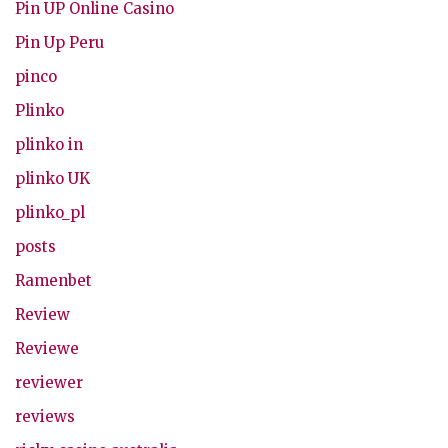
Pin UP Online Casino
Pin Up Peru
pinco
Plinko
plinko in
plinko UK
plinko_pl
posts
Ramenbet
Review
Reviewe
reviewer
reviews