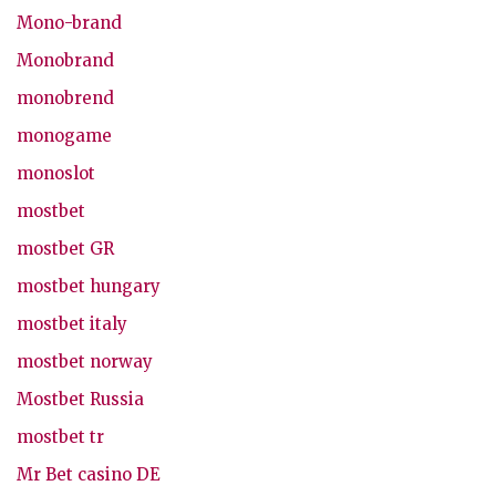
Mono-brand
Monobrand
monobrend
monogame
monoslot
mostbet
mostbet GR
mostbet hungary
mostbet italy
mostbet norway
Mostbet Russia
mostbet tr
Mr Bet casino DE