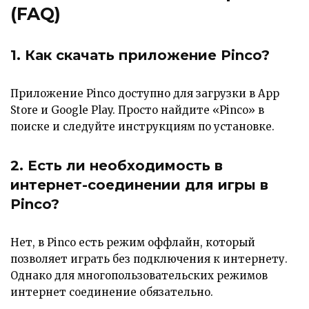
(FAQ)
1. Как скачать приложение Pinco?
Приложение Pinco доступно для загрузки в App
Store и Google Play. Просто найдите «Pinco» в
поиске и следуйте инструкциям по установке.
2. Есть ли необходимость в
интернет-соединении для игры в
Pinco?
Нет, в Pinco есть режим оффлайн, который
позволяет играть без подключения к интернету.
Однако для многопользовательских режимов
интернет соединение обязательно.