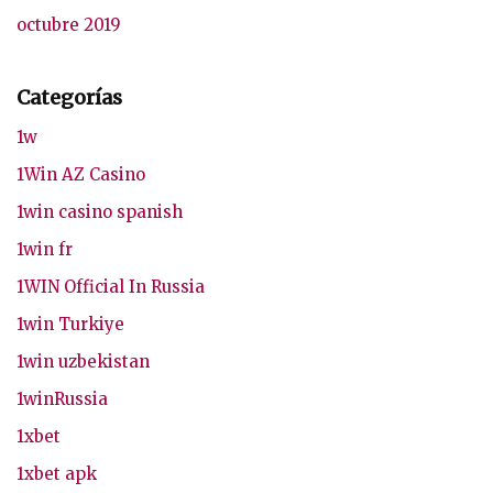
octubre 2019
Categorías
1w
1Win AZ Casino
1win casino spanish
1win fr
1WIN Official In Russia
1win Turkiye
1win uzbekistan
1winRussia
1xbet
1xbet apk