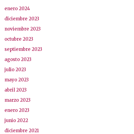
enero 2024
diciembre 2023
noviembre 2023
octubre 2023
septiembre 2023
agosto 2023
julio 2023
mayo 2023
abril 2023
marzo 2023
enero 2023
junio 2022
diciembre 2021