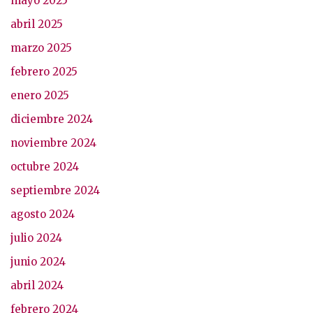
mayo 2025
abril 2025
marzo 2025
febrero 2025
enero 2025
diciembre 2024
noviembre 2024
octubre 2024
septiembre 2024
agosto 2024
julio 2024
junio 2024
abril 2024
febrero 2024