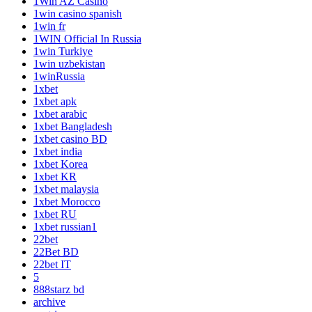
1Win AZ Casino
1win casino spanish
1win fr
1WIN Official In Russia
1win Turkiye
1win uzbekistan
1winRussia
1xbet
1xbet apk
1xbet arabic
1xbet Bangladesh
1xbet casino BD
1xbet india
1xbet Korea
1xbet KR
1xbet malaysia
1xbet Morocco
1xbet RU
1xbet russian1
22bet
22Bet BD
22bet IT
5
888starz bd
archive