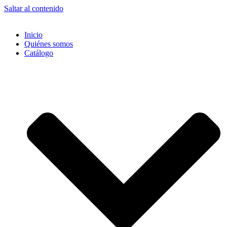
Saltar al contenido
Inicio
Quiénes somos
Catálogo