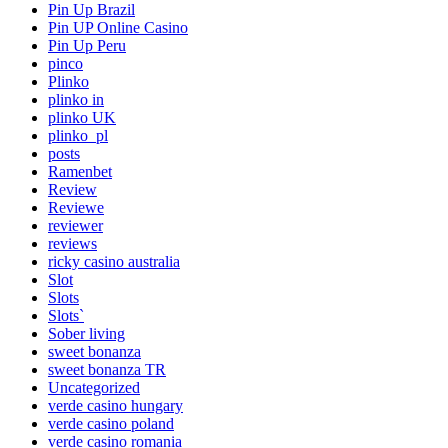
Pin Up Brazil
Pin UP Online Casino
Pin Up Peru
pinco
Plinko
plinko in
plinko UK
plinko_pl
posts
Ramenbet
Review
Reviewe
reviewer
reviews
ricky casino australia
Slot
Slots
Slots`
Sober living
sweet bonanza
sweet bonanza TR
Uncategorized
verde casino hungary
verde casino poland
verde casino romania