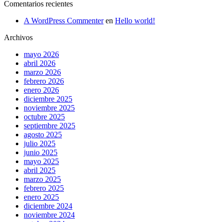
Comentarios recientes
A WordPress Commenter
en
Hello world!
Archivos
mayo 2026
abril 2026
marzo 2026
febrero 2026
enero 2026
diciembre 2025
noviembre 2025
octubre 2025
septiembre 2025
agosto 2025
julio 2025
junio 2025
mayo 2025
abril 2025
marzo 2025
febrero 2025
enero 2025
diciembre 2024
noviembre 2024