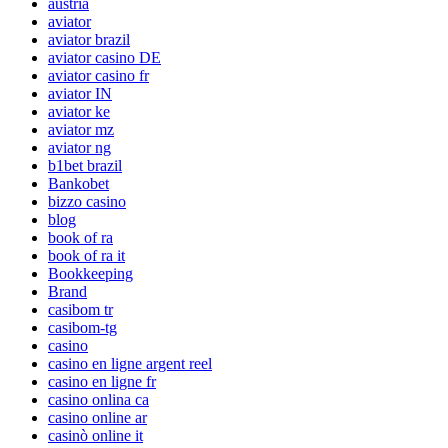
austria
aviator
aviator brazil
aviator casino DE
aviator casino fr
aviator IN
aviator ke
aviator mz
aviator ng
b1bet brazil
Bankobet
bizzo casino
blog
book of ra
book of ra it
Bookkeeping
Brand
casibom tr
casibom-tg
casino
casino en ligne argent reel
casino en ligne fr
casino onlina ca
casino online ar
casinò online it