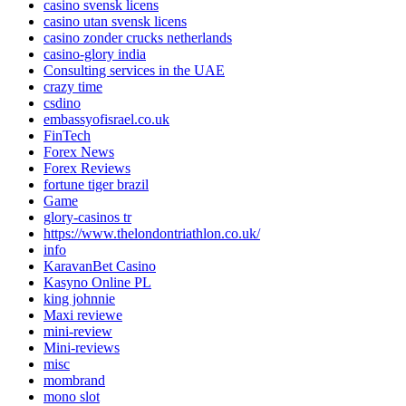
casino svensk licens
casino utan svensk licens
casino zonder crucks netherlands
casino-glory india
Consulting services in the UAE
crazy time
csdino
embassyofisrael.co.uk
FinTech
Forex News
Forex Reviews
fortune tiger brazil
Game
glory-casinos tr
https://www.thelondontriathlon.co.uk/
info
KaravanBet Casino
Kasyno Online PL
king johnnie
Maxi reviewe
mini-review
Mini-reviews
misc
mombrand
mono slot