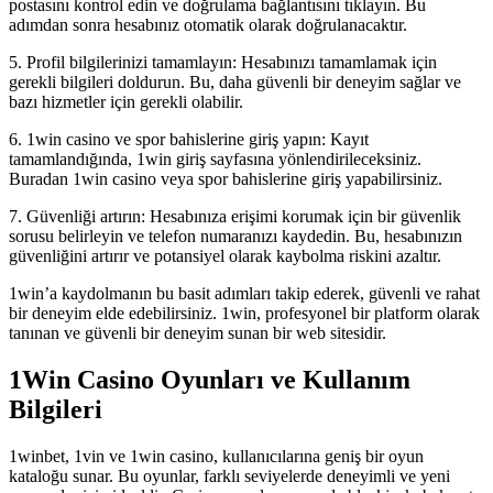
postasını kontrol edin ve doğrulama bağlantısını tıklayın. Bu
adımdan sonra hesabınız otomatik olarak doğrulanacaktır.
5. Profil bilgilerinizi tamamlayın: Hesabınızı tamamlamak için
gerekli bilgileri doldurun. Bu, daha güvenli bir deneyim sağlar ve
bazı hizmetler için gerekli olabilir.
6. 1win casino ve spor bahislerine giriş yapın: Kayıt
tamamlandığında, 1win giriş sayfasına yönlendirileceksiniz.
Buradan 1win casino veya spor bahislerine giriş yapabilirsiniz.
7. Güvenliği artırın: Hesabınıza erişimi korumak için bir güvenlik
sorusu belirleyin ve telefon numaranızı kaydedin. Bu, hesabınızın
güvenliğini artırır ve potansiyel olarak kaybolma riskini azaltır.
1win’a kaydolmanın bu basit adımları takip ederek, güvenli ve rahat
bir deneyim elde edebilirsiniz. 1win, profesyonel bir platform olarak
tanınan ve güvenli bir deneyim sunan bir web sitesidir.
1Win Casino Oyunları ve Kullanım
Bilgileri
1winbet, 1vin ve 1win casino, kullanıcılarına geniş bir oyun
kataloğu sunar. Bu oyunlar, farklı seviyelerde deneyimli ve yeni