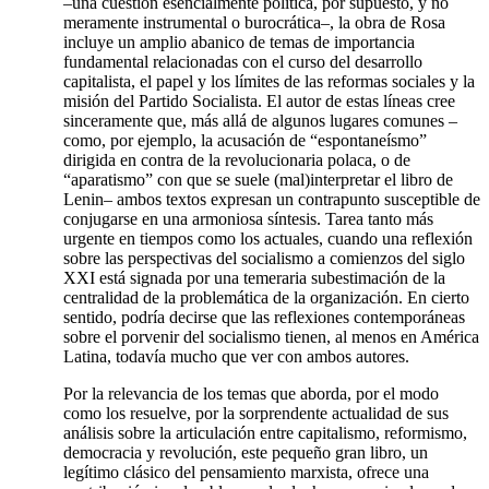
–una cuestión esencialmente política, por supuesto, y no
meramente instrumental o burocrática–, la obra de Rosa
incluye un amplio abanico de temas de importancia
fundamental relacionadas con el curso del desarrollo
capitalista, el papel y los límites de las reformas sociales y la
misión del Partido Socialista. El autor de estas líneas cree
sinceramente que, más allá de algunos lugares comunes –
como, por ejemplo, la acusación de “espontaneísmo”
dirigida en contra de la revolucionaria polaca, o de
“aparatismo” con que se suele (mal)interpretar el libro de
Lenin– ambos textos expresan un contrapunto susceptible de
conjugarse en una armoniosa síntesis. Tarea tanto más
urgente en tiempos como los actuales, cuando una reflexión
sobre las perspectivas del socialismo a comienzos del siglo
XXI está signada por una temeraria subestimación de la
centralidad de la problemática de la organización. En cierto
sentido, podría decirse que las reflexiones contemporáneas
sobre el porvenir del socialismo tienen, al menos en América
Latina, todavía mucho que ver con ambos autores.
Por la relevancia de los temas que aborda, por el modo
como los resuelve, por la sorprendente actualidad de sus
análisis sobre la articulación entre capitalismo, reformismo,
democracia y revolución, este pequeño gran libro, un
legítimo clásico del pensamiento marxista, ofrece una