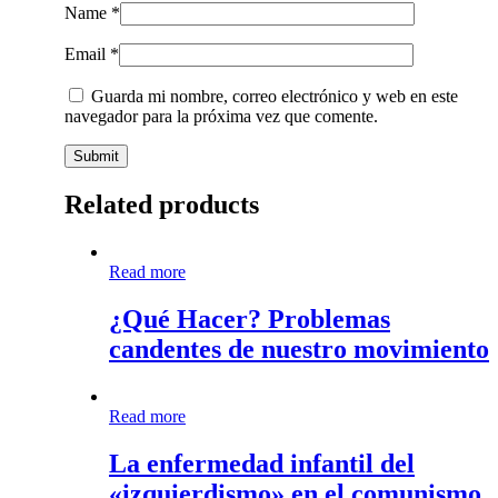
Name
*
Email
*
Guarda mi nombre, correo electrónico y web en este
navegador para la próxima vez que comente.
Related products
¿Qué
Read more
Hacer?
Problemas
¿Qué Hacer? Problemas
candentes
candentes de nuestro movimiento
de
nuestro
movimiento
La
Read more
enfermedad
infantil
La enfermedad infantil del
del
«izquierdismo» en el comunismo
«izquierdismo»