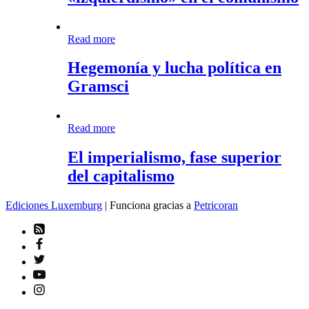
en
el
comunismo
Hegemonía
Read more
y
lucha
Hegemonía y lucha política en
política
Gramsci
en
Gramsci
El
Read more
imperialismo,
fase
El imperialismo, fase superior
superior
del capitalismo
del
capitalismo
Ediciones Luxemburg
| Funciona gracias a
Petricoran