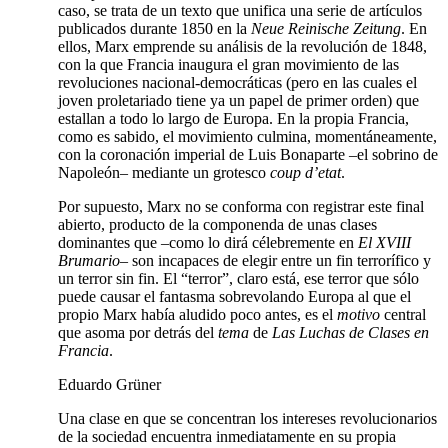
caso, se trata de un texto que unifica una serie de artículos
publicados durante 1850 en la
Neue Reinische Zeitung
. En
ellos, Marx emprende su análisis de la revolución de 1848,
con la que Francia inaugura el gran movimiento de las
revoluciones nacional-democráticas (pero en las cuales el
joven proletariado tiene ya un papel de primer orden) que
estallan a todo lo largo de Europa. En la propia Francia,
como es sabido, el movimiento culmina, momentáneamente,
con la coronación imperial de Luis Bonaparte –el sobrino de
Napoleón– mediante un grotesco
coup d’etat
.
Por supuesto, Marx no se conforma con registrar este final
abierto, producto de la componenda de unas clases
dominantes que –como lo dirá célebremente en
El XVIII
Brumario
– son incapaces de elegir entre un fin terrorífico y
un terror sin fin. El “terror”, claro está, ese terror que sólo
puede causar el fantasma sobrevolando Europa al que el
propio Marx había aludido poco antes, es el
motivo
central
que asoma por detrás del
tema
de
Las Luchas de Clases en
Francia
.
Eduardo Grüner
Una clase en que se concentran los intereses revolucionarios
de la sociedad encuentra inmediatamente en su propia