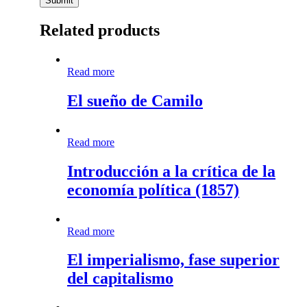
Related products
El
Read more
sueño
de
El sueño de Camilo
Camilo
Introducción
Read more
a
la
Introducción a la crítica de la
crítica
economía política (1857)
de
la
economía
política
El
Read more
(1857)
imperialismo,
fase
El imperialismo, fase superior
superior
del capitalismo
del
capitalismo