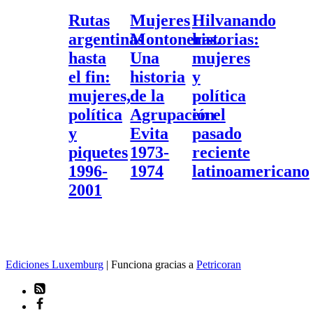
argentinas
Montoneras.
historias:
hasta
Una
mujeres
Rutas
Mujeres
Hilvanando
el
historia
y
argentinas
Montoneras.
historias:
fin:
de
política
mujeres,
la
en
hasta
Una
mujeres
política
Agrupación
el
el fin:
historia
y
y
Evita
pasado
piquetes
1973-
reciente
mujeres,
de la
política
1996-
1974
latinoamericano
política
Agrupación
en el
2001
y
Evita
pasado
piquetes
1973-
reciente
1996-
1974
latinoamericano
2001
Ediciones Luxemburg
| Funciona gracias a
Petricoran