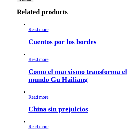
Related products
Cuentos
Read more
por
los
Cuentos por los bordes
bordes
Como
Read more
el
marxismo
Como el marxismo transforma el
transforma
mundo Gu Hailiang
el
mundo
Gu
Hailiang
China
Read more
sin
prejuicios
China sin prejuicios
Vendrá
Read more