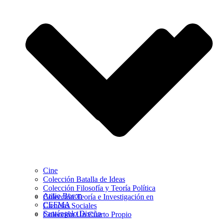
Cine
Colección Batalla de Ideas
Colección Filosofía y Teoría Política
Atilio Boron
Colección Teoría e Investigación en
CEFMA
Ciencias Sociales
Santángelo Diseño
Colección Un Cuarto Propio