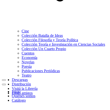
Cine
Colección Batalla de Ideas
Colección Filosofía y Teoría Política
Colección Teoría e Investigación en Ciencias Sociales
Colección Un Cuarto Propio
Cuentos
Economía
Novelas
Poesía
Publicaciones Periódicas
Teatro
Descargas
Menú
Distribución
de
Menú
Visitá la Librería
navegación
de
Inicio
Links amigos
navegación
Quiénes somos
Catálogo