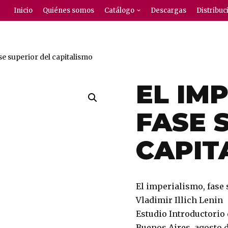
Inicio
Quiénes somos
Catálogo
Descargas
Distribuc
se superior del capitalismo
EL IM
FASE 
CAPIT
El imperialismo, fase 
Vladimir Illich Lenin
Estudio Introductorio
Buenos Aires, agosto 