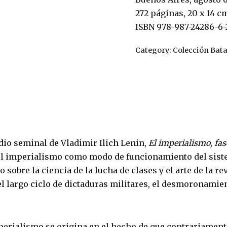
272 páginas, 20 x 14 c
ISBN 978-987-24286-6-
Category:
Colección Bata
dio seminal de Vladimir Ilich Lenin,
El imperialismo, fas
e el imperialismo como modo de funcionamiento del sist
obre la ciencia de la lucha de clases y el arte de la r
l largo ciclo de dictaduras militares, el desmoronamien
perialismo se origina en el hecho de que contrariament