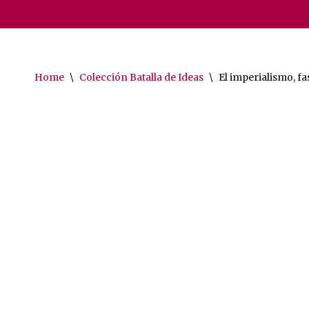
Saltar
al
contenido
Home
\
Colección Batalla de Ideas
\
El imperialismo, fa