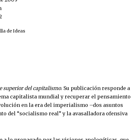
m
2
lla de Ideas
e superior del capitalismo
. Su publicación responde a
ema capitalista mundial y recuperar el pensamiento
evolución en la era del imperialismo –dos asuntos
to del “socialismo real” y la avasalladora ofensiva
e a lo propagado por las visiones apologéticas, que