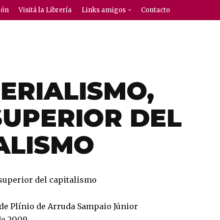
ión
Visitá la Librería
Links amigos
Contacto
PERIALISMO,
SUPERIOR DEL
ALISMO
superior del capitalismo
 de Plínio de Arruda Sampaio Júnior
de 2009