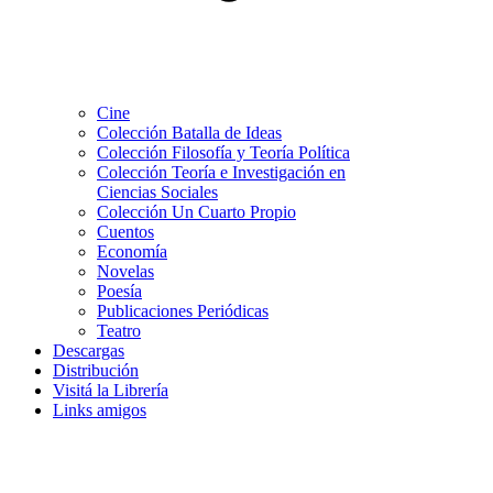
Cine
Colección Batalla de Ideas
Colección Filosofía y Teoría Política
Colección Teoría e Investigación en
Ciencias Sociales
Colección Un Cuarto Propio
Cuentos
Economía
Novelas
Poesía
Publicaciones Periódicas
Teatro
Descargas
Distribución
Visitá la Librería
Links amigos