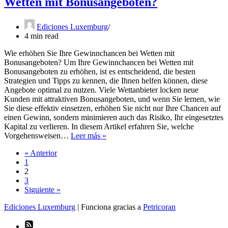
Wetten mit Bonusangeboten?
Cas
ude
RO
Ediciones Luxemburg
i
4 min read
202
Wie erhöhen Sie Ihre Gewinnchancen bei Wetten mit
Bonusangeboten? Um Ihre Gewinnchancen bei Wetten mit
Bonusangeboten zu erhöhen, ist es entscheidend, die besten
Strategien und Tipps zu kennen, die Ihnen helfen können, diese
Angebote optimal zu nutzen. Viele Wettanbieter locken neue
Kunden mit attraktiven Bonusangeboten, und wenn Sie lernen, wie
Sie diese effektiv einsetzen, erhöhen Sie nicht nur Ihre Chancen auf
einen Gewinn, sondern minimieren auch das Risiko, Ihr eingesetztes
Kapital zu verlieren. In diesem Artikel erfahren Sie, welche
Wie
Vorgehensweisen…
Leer más »
erhöhen
« Anterior
Sie
1
Ihre
2
Gewinnchancen
3
bei
Siguiente »
Wetten
mit
Ediciones Luxemburg
| Funciona gracias a
Petricoran
Bonusangeboten?