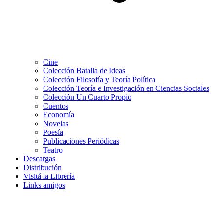
Cine
Colección Batalla de Ideas
Colección Filosofía y Teoría Política
Colección Teoría e Investigación en Ciencias Sociales
Colección Un Cuarto Propio
Cuentos
Economía
Novelas
Poesía
Publicaciones Periódicas
Teatro
Descargas
Distribución
Visitá la Librería
Links amigos