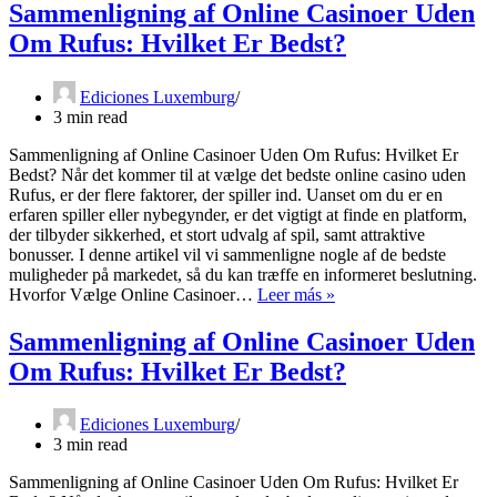
Online
Sammenligning af Online Casinoer Uden
Casinoer
Om Rufus: Hvilket Er Bedst?
Uden
Om
Rufus:
Ediciones Luxemburg
Hvilket
3 min read
Er
Bedst?
Sammenligning af Online Casinoer Uden Om Rufus: Hvilket Er
Bedst? Når det kommer til at vælge det bedste online casino uden
Rufus, er der flere faktorer, der spiller ind. Uanset om du er en
erfaren spiller eller nybegynder, er det vigtigt at finde en platform,
der tilbyder sikkerhed, et stort udvalg af spil, samt attraktive
bonusser. I denne artikel vil vi sammenligne nogle af de bedste
muligheder på markedet, så du kan træffe en informeret beslutning.
Sammenligning
Hvorfor Vælge Online Casinoer…
Leer más »
af
Online
Sammenligning af Online Casinoer Uden
Casinoer
Om Rufus: Hvilket Er Bedst?
Uden
Om
Rufus:
Ediciones Luxemburg
Hvilket
3 min read
Er
Bedst?
Sammenligning af Online Casinoer Uden Om Rufus: Hvilket Er