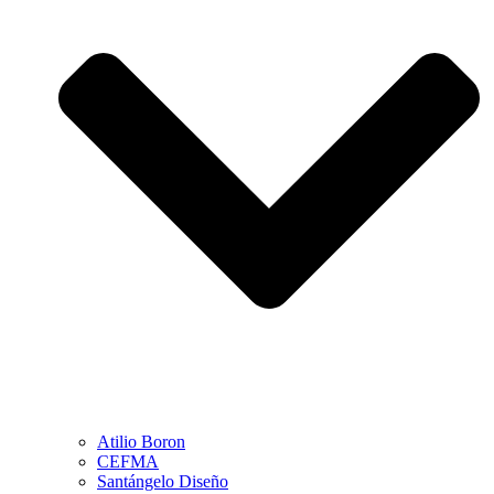
Atilio Boron
CEFMA
Santángelo Diseño