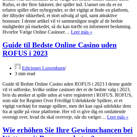
Rufus, er der flere faktorer, der spiller ind. Uanset om du er en
erfaren spiller eller nybegynder, er det vigtigt at finde en platform,
der tilbyder sikkerhed, et stort udvalg af spil, samt attraktive
bonusser. I denne artikel vil vi sammenligne nogle af de bedste
muligheder på markedet, så du kan træffe en informeret beslutning.
Sammenligning
Hvorfor Vælge Online Casinoer…
Leer más »
af
Online
Guide til Bedste Online Casino uden
Casinoer
ROFUS i 2023
Uden
Om
Rufus:
Ediciones Luxemburg
Hvilket
3 min read
Er
Bedst?
Guide til Bedste Online Casino uden ROFUS i 2023 I denne guide
vil vi udforske, hvilke online casinoer der er de bedste valg i 2023,
hvis du ønsker at spille uden at være registreret i ROFUS. ROFUS,
som står for Register Over Frivilligt Udelukkede Spillere, er et
vigtigt værktøj for mange spillere, men det kan også udelukke dem
fra at spille på visse platforme. Her vil vi give dig en omfattende
Gui
oversigt over, hvad du skal overveje, når du vælger…
Leer más »
til
Beds
Wie erhöhen Sie Ihre Gewinnchancen bei
Onli