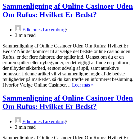
Sammenligning af Online Casinoer Uden
Om Rufus: Hvilket Er Bedst?
Ediciones Luxemburg
3 min read
Sammenligning af Online Casinoer Uden Om Rufus: Hvilket Er
Bedst? Når det kommer til at vælge det bedste online casino uden
Rufus, er der flere faktorer, der spiller ind. Uanset om du er en
erfaren spiller eller nybegynder, er det vigtigt at finde en platform,
der tilbyder sikkerhed, et stort udvalg af spil, samt attraktive
bonusser. I denne artikel vil vi sammenligne nogle af de bedste
muligheder på markedet, så du kan træffe en informeret beslutning.
Sammenligning
Hvorfor Vælge Online Casinoer…
Leer más »
af
Online
Sammenligning af Online Casinoer Uden
Casinoer
Om Rufus: Hvilket Er Bedst?
Uden
Om
Rufus:
Ediciones Luxemburg
Hvilket
3 min read
Er
Bedst?
Sammenligning af Online Casinoer Uden Om Rufus: Hvilket Er