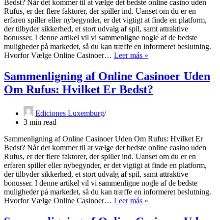
Bedst? Når det kommer til at vælge det bedste online casino uden
Rufus, er der flere faktorer, der spiller ind. Uanset om du er en
erfaren spiller eller nybegynder, er det vigtigt at finde en platform,
der tilbyder sikkerhed, et stort udvalg af spil, samt attraktive
bonusser. I denne artikel vil vi sammenligne nogle af de bedste
muligheder på markedet, så du kan træffe en informeret beslutning.
Sammenligning
Hvorfor Vælge Online Casinoer…
Leer más »
af
Online
Sammenligning af Online Casinoer Uden
Casinoer
Om Rufus: Hvilket Er Bedst?
Uden
Om
Rufus:
Ediciones Luxemburg
Hvilket
3 min read
Er
Bedst?
Sammenligning af Online Casinoer Uden Om Rufus: Hvilket Er
Bedst? Når det kommer til at vælge det bedste online casino uden
Rufus, er der flere faktorer, der spiller ind. Uanset om du er en
erfaren spiller eller nybegynder, er det vigtigt at finde en platform,
der tilbyder sikkerhed, et stort udvalg af spil, samt attraktive
bonusser. I denne artikel vil vi sammenligne nogle af de bedste
muligheder på markedet, så du kan træffe en informeret beslutning.
Sammenligning
Hvorfor Vælge Online Casinoer…
Leer más »
af
Online