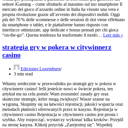
των
settore iGaming – come sfruttarlo al massimo sul tuo smartphone Il
προκλήσεων
mercato del gioco d’azzardo online in Italia ha vissuto una vera e
propria rivoluzione grazie all’avvento dei dispositivi mobili. Oggi
più del 70 % delle scommesse e delle sessioni di slot viene effettuato
da smartphone o tablet, e le piattaforme hanno risposto con
interfacce ottimizzate, app dedicate e bonus pensati per chi gioca
Gu
“on‑the‑go”. Questa tendenza ha trasformato il modo…
Leer más »
pe
pri
strategia gry w pokera w citywinnerz
il
casino
pa
di
be
Ediciones Luxemburg
pi
3 min read
ge
de
Witamy serdecznie w przewodniku po strategii gry w pokera w
set
citywinnerz casino! Jeśli jesteście nowi w świecie pokera, ten
iG
artykuł ma na celu pomóc Wam zrozumieć zasady gry oraz
–
skuteczne strategie, które mogą zwiększyć Wasze szanse na
co
wygraną. Skupimy się na łatwości rejestracji, jakości wsparcia oraz
sfr
metodach płatności oferowanych przez to kasyno. Rejestracja w
al
citywinnerz casino Rejestracja w citywinnerz casino jest prosta i
ma
szybka. Aby rozpocząć, wystarczy wykonać kilka kroków: Przejdź
sul
na stronę kasyna. Kliknij przycisk „Zarejestruj się”. Wypełnij
tu