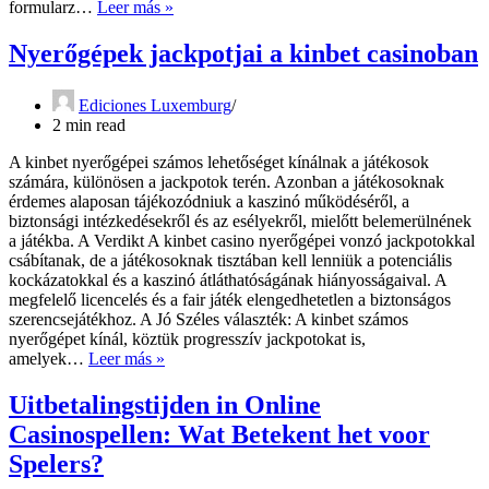
strategia
formularz…
Leer más »
sm
gry
w
Nyerőgépek jackpotjai a kinbet casinoban
pokera
w
citywinnerz
Ediciones Luxemburg
casino
2 min read
A kinbet nyerőgépei számos lehetőséget kínálnak a játékosok
számára, különösen a jackpotok terén. Azonban a játékosoknak
érdemes alaposan tájékozódniuk a kaszinó működéséről, a
biztonsági intézkedésekről és az esélyekről, mielőtt belemerülnének
a játékba. A Verdikt A kinbet casino nyerőgépei vonzó jackpotokkal
csábítanak, de a játékosoknak tisztában kell lenniük a potenciális
kockázatokkal és a kaszinó átláthatóságának hiányosságaival. A
megfelelő licencelés és a fair játék elengedhetetlen a biztonságos
szerencsejátékhoz. A Jó Széles választék: A kinbet számos
nyerőgépet kínál, köztük progresszív jackpotokat is,
Nyerőgépek
amelyek…
Leer más »
jackpotjai
a
Uitbetalingstijden in Online
kinbet
Casinospellen: Wat Betekent het voor
casinoban
Spelers?