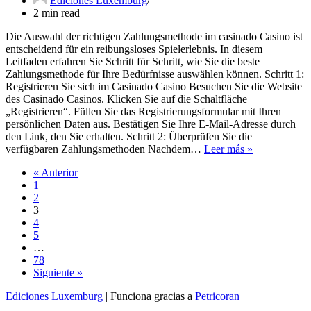
Ediciones Luxemburg
2 min read
Die Auswahl der richtigen Zahlungsmethode im casinado Casino ist
entscheidend für ein reibungsloses Spielerlebnis. In diesem
Leitfaden erfahren Sie Schritt für Schritt, wie Sie die beste
Zahlungsmethode für Ihre Bedürfnisse auswählen können. Schritt 1:
Registrieren Sie sich im Casinado Casino Besuchen Sie die Website
des Casinado Casinos. Klicken Sie auf die Schaltfläche
„Registrieren“. Füllen Sie das Registrierungsformular mit Ihren
persönlichen Daten aus. Bestätigen Sie Ihre E-Mail-Adresse durch
den Link, den Sie erhalten. Schritt 2: Überprüfen Sie die
So
verfügbaren Zahlungsmethoden Nachdem…
Leer más »
wählen
« Anterior
Sie
1
die
2
richtige
3
Zahlungsmet
4
im
5
Casinado
…
Casino
78
aus
Siguiente »
Ediciones Luxemburg
| Funciona gracias a
Petricoran