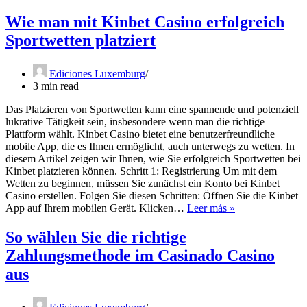
Mechanie
van
Wie man mit Kinbet Casino erfolgreich
Revolverc
Sportwetten platziert
Techniek
en
Innovatie
Ediciones Luxemburg
3 min read
Das Platzieren von Sportwetten kann eine spannende und potenziell
lukrative Tätigkeit sein, insbesondere wenn man die richtige
Plattform wählt. Kinbet Casino bietet eine benutzerfreundliche
mobile App, die es Ihnen ermöglicht, auch unterwegs zu wetten. In
diesem Artikel zeigen wir Ihnen, wie Sie erfolgreich Sportwetten bei
Kinbet platzieren können. Schritt 1: Registrierung Um mit dem
Wetten zu beginnen, müssen Sie zunächst ein Konto bei Kinbet
Casino erstellen. Folgen Sie diesen Schritten: Öffnen Sie die Kinbet
Wie
App auf Ihrem mobilen Gerät. Klicken…
Leer más »
man
mit
So wählen Sie die richtige
Kinbet
Zahlungsmethode im Casinado Casino
Casino
erfolgreich
aus
Sportwetten
platziert