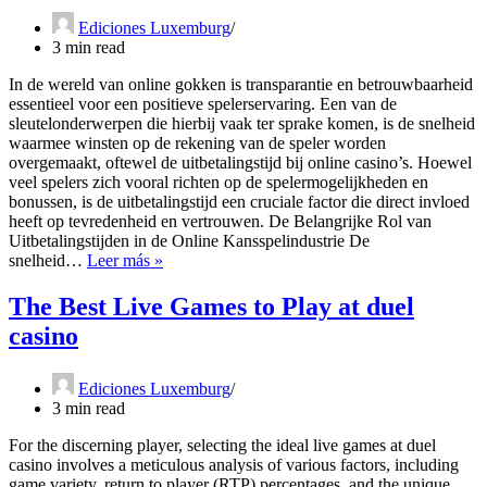
Ediciones Luxemburg
3 min read
In de wereld van online gokken is transparantie en betrouwbaarheid
essentieel voor een positieve spelerservaring. Een van de
sleutelonderwerpen die hierbij vaak ter sprake komen, is de snelheid
waarmee winsten op de rekening van de speler worden
overgemaakt, oftewel de uitbetalingstijd bij online casino’s. Hoewel
veel spelers zich vooral richten op de spelermogelijkheden en
bonussen, is de uitbetalingstijd een cruciale factor die direct invloed
heeft op tevredenheid en vertrouwen. De Belangrijke Rol van
Uitbetalingstijden in de Online Kansspelindustrie De
Uitbetalingstijden
snelheid…
Leer más »
in
Online
The Best Live Games to Play at duel
Casinospellen:
casino
Wat
Betekent
het
Ediciones Luxemburg
voor
3 min read
Spelers?
For the discerning player, selecting the ideal live games at duel
casino involves a meticulous analysis of various factors, including
game variety, return to player (RTP) percentages, and the unique