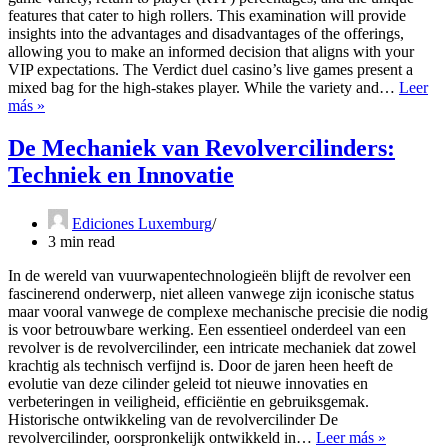
features that cater to high rollers. This examination will provide
insights into the advantages and disadvantages of the offerings,
allowing you to make an informed decision that aligns with your
VIP expectations. The Verdict duel casino’s live games present a
mixed bag for the high-stakes player. While the variety and…
Leer
The
más »
Best
Live
De Mechaniek van Revolvercilinders:
Games
Techniek en Innovatie
to
Play
at
Ediciones Luxemburg
duel
3 min read
casino
In de wereld van vuurwapentechnologieën blijft de revolver een
fascinerend onderwerp, niet alleen vanwege zijn iconische status
maar vooral vanwege de complexe mechanische precisie die nodig
is voor betrouwbare werking. Een essentieel onderdeel van een
revolver is de revolvercilinder, een intricate mechaniek dat zowel
krachtig als technisch verfijnd is. Door de jaren heen heeft de
evolutie van deze cilinder geleid tot nieuwe innovaties en
verbeteringen in veiligheid, efficiëntie en gebruiksgemak.
Historische ontwikkeling van de revolvercilinder De
De
revolvercilinder, oorspronkelijk ontwikkeld in…
Leer más »