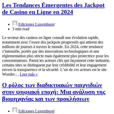
Les Tendances Émergentes des Jackpot
de Casino en Ligne en 2024
Ediciones Luxemburg
3 min read
Le secteur des casinos en ligne connaît une évolution rapide,
notamment avec l’essor des jackpots progressifs qui attirent des
millions de joueurs à travers le monde. En 2024, cette tendance
s’intensifie, portée par des innovations technologiques et une
réglementation plus stricte mais également plus protectrice pour les
consommateurs. Parmi les acteurs clés qui façonnent cette industrie,
certains sites se distinguent par leur crédibilité et leur engagement
envers la transparence et la sécurité. L’un de ces acteurs est le site
Les
Wonder…
Leer más »
Tendances
Émergentes
Ο ρόλος των διαδικτυακών παιχνιδιών
des
στην ψηφιακή εποχή: Μια ανάλυση της
Jackpot
de
βιομηχανίας και των προκλήσεων
Casino
en
Ligne
Ediciones Luxemburg