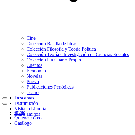
Cine
Colección Batalla de Ideas
Colección Filosofía y Teoría Política
Colección Teoría e Investigación en Ciencias Sociales
Colección Un Cuarto Propio
Cuentos
Economía
Novelas
Poesía
Publicaciones Periódicas
Teatro
Descargas
Menú
Distribución
de
Menú
Visitá la Librería
navegación
de
Inicio
Links amigos
navegación
Quiénes somos
Catálogo