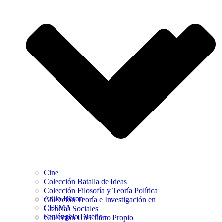
Cine
Colección Batalla de Ideas
Colección Filosofía y Teoría Política
Atilio Boron
Colección Teoría e Investigación en
CEFMA
Ciencias Sociales
Santángelo Diseño
Colección Un Cuarto Propio