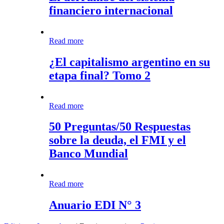
sistema
financiero internacional
financiero
internacional
¿El
Read more
capitalismo
argentino
¿El capitalismo argentino en su
en
etapa final? Tomo 2
su
etapa
final?
Tomo
50
Read more
2
Preguntas/50
Respuestas
50 Preguntas/50 Respuestas
sobre
sobre la deuda, el FMI y el
la
deuda,
Banco Mundial
el
FMI
y
Anuario
Read more
el
EDI
Banco
N°
Anuario EDI N° 3
Mundial
3