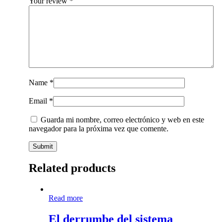
Your review
*
Name
*
Email
*
Guarda mi nombre, correo electrónico y web en este
navegador para la próxima vez que comente.
Related products
El
Read more
derrumbe
del
El derrumbe del sistema