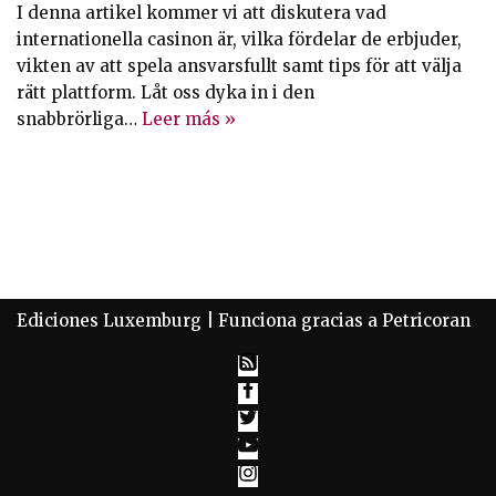
I denna artikel kommer vi att diskutera vad
internationella casinon är, vilka fördelar de erbjuder,
vikten av att spela ansvarsfullt samt tips för att välja
rätt plattform. Låt oss dyka in i den
snabbrörliga…
Leer más »
Ediciones Luxemburg
| Funciona gracias a
Petricoran