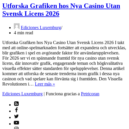
Utforska Grafiken hos Nya Casino Utan
Svensk Licens 2026
Ediciones Luxemburg
4 min read
Utforska Grafiken hos Nya Casino Utan Svensk Licens 2026 I takt
med att online-spelmarknaden fortsätter att expandera och utvecklas,
blir grafiken i spel en avgörande faktor för användarupplevelsen.
För 2026 ser vi en spännande framtid för nya casino utan svensk
licens, där innovativ grafik, engagerande teman och högkvalitativa
visuella effekter sätter standarden för spelupplevelser. Denna artikel
kommer att utforska de senaste trenderna inom grafik i dessa nya
casinon och vad spelare kan förvänta sig i framtiden. Den Visuella
Utforska
Revolutionen i…
Leer más »
Grafiken
Ediciones Luxemburg
| Funciona gracias a
Petricoran
hos
Nya
Casino
Utan
Svensk
Licens
2026