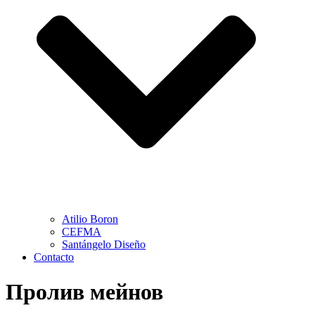
Atilio Boron
CEFMA
Santángelo Diseño
Contacto
Пролив мейнов